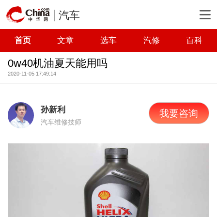
汽车
首页
文章
选车
汽修
百科
0w40机油夏天能用吗
2020-11-05 17:49:14
孙新利
我要咨询
汽车维修技师