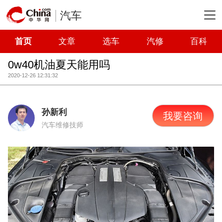
汽车
首页
文章
选车
汽修
百科
0w40机油夏天能用吗
2020-12-26 12:31:32
孙新利
我要咨询
汽车维修技师