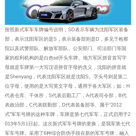
按照新式军车车牌编号说明，SD表示车辆为沈阳军区装备
部，表示沈阳军区的是S，表示装备部则是D，多见于检察
院以及武警部队、解放军部队、公安部门、司法部门等国
家的权利机构的是白色sd开头车牌。地方军区拼音首写字
母就是车牌第一大写汉语拼音字母的含义，沈阳的拼音就
是Shenyang，代表沈阳军区就是沈阳S。字头号则是第二
位字母，使用的是大写英文字母，通用于各大军区；如：H
代表仓库、干休所，S代表后勤工厂，A代表司令部，B代
表政治部，C代表联勤部，D代表装备部等。属于“2012
式”军车号牌的这种车牌，车牌是第七代军车，正式启用于2
013年5月1日起。这次新式军车号牌的更换，是我军第七代
军车号牌。采用了6种综合防伪手段在新的军车号牌，融入