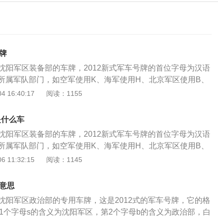
牌
是沈阳军区装备部的车牌，2012新式军车号牌的首位字母为汉语
所属军队部门，如空军使用K、海军使用H、北京军区使用B、
南京军区使用N、沈阳军区使用S等。白色车牌多见于公安部
 16:40:17
阅读：1155
察院以及武警部队、解放军部队等国家的权利机构。牌照的颜
1、蓝色：蓝色是小轿车的车牌（包括小吨位的货车），也是
是什么车
2、黄色：黄色牌照是大货车、挂车等大型车的牌照（超过6米
是沈阳军区装备部的车牌，2012新式军车号牌的首位字母为汉语
，如加长林肯、加长劳斯莱斯等）。3、白色：白色是司法，
所属军队部门，如空军使用K、海军使用H、北京军区使用B、
车牌（赛车车牌也有白色的）。4、黑色：广东地区发行的粤Z
南京军区使用N、沈阳军区使用S等。白色车牌多见于公安部
 11:32:15
阅读：1145
的车辆。
察院以及武警部队、解放军部队等国家的权利机构。车牌的颜
、蓝色车牌是小轿车的车牌，也是常见的车牌。2、黄色车牌是
啥意思
型车的牌照。3、白色车牌是司法、武警等特殊部门的车牌。
是沈阳军区政治部的专用车牌，这是2012式的军车号牌，它的格
东地区发行的粤Z车牌以及领事馆的车辆。5、如果是新能源汽
，第1个字母s的含义为沈阳军区，第2个字母b的含义为政治部，白
D”代表纯电动汽车，“F”代表非纯电动汽车。普通车牌由汉