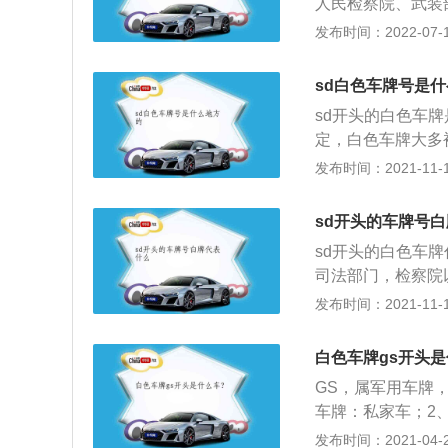
人民检察院、武装
牌为黄绿两拼色；
部门的廉洁自律，
发布时间：2022-07-18
用；等等。
不同的含义，不一
权力单位配备的用
sd白色车牌号是
和大巴，或大型货
sd开头的白色车
位实行相关任务的
定，白色车牌大多
不然会担负相关的
队等国家的权利机
发布时间：2021-11-10
始在北京、杭州、
以由车主对其进行
sd开头的车牌号
位阿拉伯数字组成
sd开头的白色车
成白底黑字的车牌
司法部门，检察院
牌。
母A“代表法院，字
发布时间：2021-11-10
的汽车车牌除了白
车或者小吨位货车
白色车牌gs开头是
一些大货车、挂车
GS，属军用车牌
牌的汽车大多属于
车牌：私家车；2
用绿色车牌的汽车
使馆；4、白底黑
发布时间：2021-04-28
车牌为黄绿双拼色