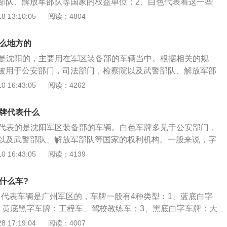
部队、解放军部队等国家的权益单位；2、白色代表着这一些
4.黑色：黑色车牌是外国在中国投资的人员或者重要人物应
服务于人民的单位一定要干干净净。车牌的颜色也是有它与众
 13:10:05
阅读：4804
样的车牌色彩表明不一样的汽车类型，白色牌照适用于于国家
车上，如警车，军需用车等。大部分黄色牌照适用于于摩托车
什么地方的
车上，蓝色车牌适用于小型汽车、面包车。只有国家的机关单
牌是沈阳的，主要用在军区装备部的车辆当中。根据相关的规
车子才可以上白色的牌照，私家轿车不允许应用白色牌照，要
被用于公安部门，司法部门，检察院以及武警部队、解放军部
法律责任。
构。在2002年的时候，相关部门对规定做出了适当的修改，开
 16:43:05
阅读：4262
深圳以及天津等地区推行白色车牌的普遍的使用，这种车牌可
组合，组合的方式主要有3种：第一种：3位阿拉伯数字以及3
白牌代表什么
白底黑字的车牌；第二种：3位英文字母以及3位阿拉伯数字组
牌代表的是沈阳军区装备部的车辆。白色车牌多见于公安部门，
；第三种：3位阿拉伯数字以及3位英文字母组成白底黑字的车
以及武警部队、解放军部队等国家的权利机构。一般来说，字
母B代表检察院,字母C“代表国安部，字母D代表司法院。国内
 16:43:05
阅读：4139
色,还有另外几种颜色。1、蓝色:使用这种车牌的汽车多是小轿
,是我们最常见的汽车车牌。2、黄色:使用黄色车牌的汽车多是
什么车?
等车型,一些超过六米的家用轿车也要挂黄牌。3、色:使用色车
，代表车辆是广州军区的，车牌一般有4种类型：1、蓝底白字
领事馆,广东地区发行的粤Z车牌也是色车牌。4、绿色车牌:使
、黄底黑字车牌：工程车、驾校教练车；3、黑底白字车牌：大
是新能源汽车,小型新能源汽车车牌为渐变绿色,大型新能源汽车
字车牌：军区。
 17:19:04
阅读：4007
。在我国,普通车牌由汉字、字母、数字等组合,一般来讲汉字代