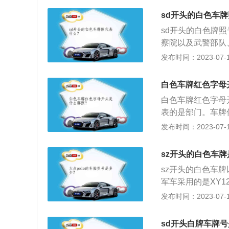
警部队、解放军部
sd开头的白色车
悬挂在汽车前后的
sd开头的白色牌
号码，登记地区和
察院以及武警部队
知这辆汽车的所属
照，私家车不允许
发布时间：2023-07-17
有便于交通部门的
料：1、个人使用
行政区车牌，第2
的车户口所在的省
字母和数字随意编
白色车牌红色字母
区，字母A为省会
的车牌（包括小吨
白色车牌红色字母
牌需要到当地的出
等大型车的牌照；
表的是部门。车牌
型，大多数黄色牌
广东地区发行的粤
常使用的材质是铝
发布时间：2023-07-17
小型汽车、面包车
或其他的相关信息
需用车等。
可以知道该车辆的
sz开头的白色车
信息。牌照是当地
sz开头的白色车
的。
军车采用的是XY
G，空军是K，第
发布时间：2023-07-17
是白底黑字的车牌
及解放军部队等国
sd开头白牌车牌