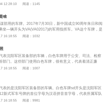
车。第一个字母和第二个字母，分别代表不同的含义：一、第
 12:28:10
阅读：1145
组成。一般来说，汉字代表省份，汉字后面的字母代表地级
（原空）：空军。B（原北）：北京军区。H（原海）：海军。J
区。S（原沈）：沈阳军区。N（原南）：南京军区。G（原
是啥
C（原成）：成都军区。二、第2个字母含义：A――司令部；
谋部用的车牌。2017年7月30日，新中国成立90周年朱日和阅
――后勤、联勤部；D――装备部；J――军代机构；K――省军
坐—辆开头为VA(VA02017)的军用指挥车。VA这个车牌，是
―机动牌；O――军车监理；R――院校；S――通讯、运输；V
是保卫13亿中国人民的脊梁。是抵御外敌的可靠保障，是粉碎
 16:18:55
阅读：1032
；Y――野战部队。牌照俗称车牌，也指车辆号牌，是分别悬
剑。当看到阅兵仪式上整齐划一的步伐时，穿军装的士兵严肃
材，通常使用的材质是铝、铁皮、塑料或纸质，在上面刻印车
时，战士们高喊为人民服务的铿锵口号。白色车牌多见于公安
记地区或其他的相关信息。车牌是对各车辆的编号与信息登
照
检察院以及武警部队、解放军部队等国家的权利机构。而白色
通过车牌可以知道该车辆的所属地区，也可根据车牌查到该车
牌代表沈阳军区装备部的车辆，白色车牌用于公安、司法、检察
清正廉洁，为人民服务的机构必须干净！其中警为红色字体，
辆的登记信息。
等部门。这些部门使用白色车牌，很有意义，代表着清正廉
色，中国还有其他几种颜色的汽车牌照。1.蓝色:大部分使用这
 16:18:55
阅读：1007
车或者小吨位货车，这是我们最常见的车牌。2.黄色:黄色牌照
车、拖车等车型，还有一些六米以上的家用车。3.黑色:黑色牌
领事馆，广东发的粤Z牌照也是黑色牌照。4.绿色车牌:绿色车
牌代表的是沈阳军区装备部的车辆。白色车牌sd开头是沈阳军区
，小型新能源车的车牌逐渐绿色化，大型新能源车的车牌也是
012新式军车号牌的首位字母为汉语拼音首字母，代表所属军队
K、海军使用H、北京军区使用B、中央军委使用V、南京军区
 16:18:55
阅读：9981
使用S等。白色车牌多见于公安部门，司法部门，检察院以及武