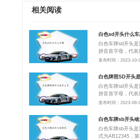
相关阅读
白色sd开头什么车
白色车牌sd开头
拼音首字母，代表
中央军委使用V、
发布时间：2023-10-04
门，司法部门，检
色对应车型简介：
白色牌照SD开头
最为常见的车牌。
白色车牌sd开头
的轿车也要上黄牌
拼音首字母，代表
武警等特殊部门的
中央军委使用V、
发布时间：2023-08-06
车牌，以及领事馆
门，司法部门，检
色对应车型为：1
白色车牌sb开头
大货车、挂车等大
白色车牌sb开头
4、黑色车牌是广
式为AB12345
车，圆点后的字母“