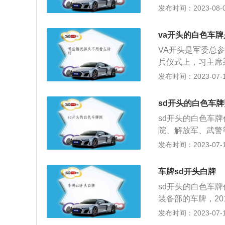
色车牌的是军队的
发布时间：2023-08-04
字、字母、数字等
1个字母含义：K
市。
（原济）：济南军
va开头的白色车牌
广）：广州军区。
VA开头是军委总参
B――政治部；C
兵仪式上，习主席乘
区、卫戍区；L―
中国军队的尊严，
发布时间：2023-07-17
――战略导弹部队
死不了的敌人的利
挂在车子前后的板
而英俊。主席视察
子的登记号码、登
sd开头的白色车牌
部门，司法部门，
记，其主要作用是
sd开头的白色车
代表着这些部门的
辆的主人以及该车
院、解放军、武警
其余为黑色字体。
明。当然，除了白
发布时间：2023-07-17
个车牌的车都是轿
的车大部分是大货
车牌sd开头白牌
照的车大部分属于
sd开头的白色车
牌的车是新能源车
装备部的车牌，2
黄绿相间。
部门，如空军使用
发布时间：2023-07-17
使用N、沈阳军区