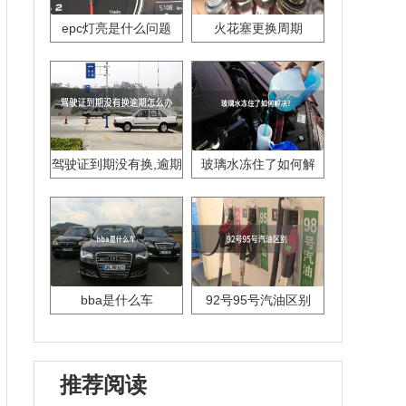
epc灯亮是什么问题
火花塞更换周期
驾驶证到期没有换,逾期
玻璃水冻住了如何解
怎么办??
决？
bba是什么车
92号95号汽油区别
推荐阅读