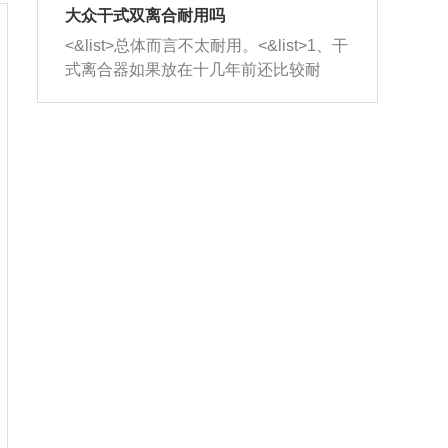
室，最后形成废气排出，就可以让三元
无法制作，需要将车辆送到修理厂或4s
造成烧机油。<&list>3、机油粘度。使用
大众干式双离合耐用吗
催化器得到清洗，排气管堵塞的情况就
店；<&list>2.车辆半轴套管防尘罩破
机油粘度过小的话，同样会有烧机油现
<&list>总体而言不太耐用。<&list>1、干
能够得到解决。
裂，破裂后会出现漏油现象，使半轴磨
象，机油粘度过小具有很好的流动性，
式离合器如果放在十几年前还比较耐
损严重，磨损的半轴容易损坏，产生异
容易窜入到气缸内，参与燃烧。<&list>
用，但是由于现在的汽车发动机动力输
响；<&list>3.稳定器的转向胶套和球头
4、机油量。机油量过多，机油压力过
出越来越高，使得干式离合器散热不足
老化，一般是使用时间过长造成的。解
大，会将部分机油压入气缸内，也会出
的缺陷也逐渐暴露出来。<&list>2、由于
决方法是更换新的质量好的转向橡胶套
现烧机油。<&list>5、机油滤清器堵塞：
干式双离合的工作环境暴露在空气中，
和球头。
会导致进气不畅，使进气压力下降，形
而离合器的散热也是通离合器罩上面的
成负压，使机油在负压的情况下吸入燃
几个小孔来进行散热。但是在行驶过程
烧室引起烧机油。<&list>6、正时齿轮或
中变速箱需要换挡，就不得不使得离合
链条磨损：正时齿轮或链条的磨损会引
器频繁工作。<&list>3、长时间的低速行
起气阀和曲轴的正时不同步。由于轮齿
驶以及过于频繁的启停，导致离合器的
或链条磨损产生的过量侧隙，使得发动
温度不断升高，而低速行驶时空气流动
机的调节无法实现：前一圈的正时和下
效率不高，无法将离合器中的热量有效
一圈可能就不一样。当气阀和活塞的运
的带走，导致离合器内部的温度不断升
动不同步时，会造成过大的机油消耗。
高，加速离合器的磨损。
解决方法：更换正时齿轮或链条。<&list
>7、内垫圈、进风口破裂：新的发动机
设计中，经常采用各种由金属和其他材