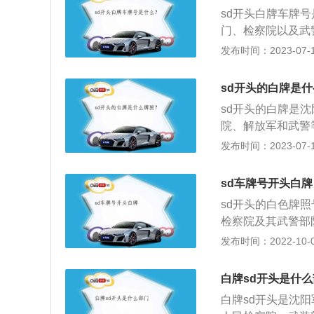
构必须干净。
sd开头白牌车牌
门、检察院以及武
来说，字母A代表
发布时间：2023-07-17
院。车牌的不同颜
小轿车或者小吨位
sd开头的白牌是
些大货车、挂车等
sd开头的白牌是
车牌的汽车大多属
院、解放军和武警
牌：使用绿色车牌
A代表法院，字母
发布时间：2023-07-17
新能源汽车的车牌
色，还有另外几种
车）；黄色牌照是
sd车牌号开头白牌
Z车牌以及领事馆
sd开头的白色牌
检察院及其武警部
2.私家车不允许
发布时间：2022-10-07
除了白色，还有另
吨位货车,是咱们
白牌sd开头是什
车、挂车等车型，
白牌sd开头是沈
牌的汽车是新能源