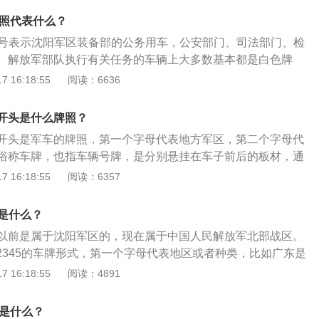
队等国家的权利机构。车牌的含义：车牌是指车牌号码是分别
牌照代表什么？
板材，通常使用的材料是塑料，铁皮，在上面印有汽车的登记
照号表示沈阳军区装备部的公务用车，公安部门、司法部门、检
其他的信息，对各车辆进行编号和信息记录，可以通过车牌得
、解放军部队执行有关任务的车辆上大多数基本都是白色牌
地区，也可以根据车牌查到该车辆的主人和车辆的登记信息，
使用白色牌照，不然会承担相应的法律责任。以下是相关资
 16:18:55
阅读：6636
管辖。民用车牌的第1位数字是汉字代表汽车户口所在的省级
的私家车牌照号第一位为汉字，各不相同的汉字表示着不相同
位是英文字母代表该车户口所在的地级行政区，后面是由英文
级行政区，第二位为英文字母，表示户口所在地的地级行政
排组合而成的。车牌的颜色对应车型：1、蓝色车牌是小轿车
开头是什么牌照？
地区，牌照号后的数字是区分车辆的至关重要依据，牌照的上
位的货车），也是常见的车牌；2、黄色车牌是大货车、挂车
开头是军车的牌照，第一个字母代表地方军区，第二个字母代
行部门申请选号。2、不相同的牌照颜色表示不相同的汽车类
3、白色车牌是司法、武警等特殊部门的车牌；4、黑色车牌是
俗称车牌，也指车辆号牌，是分别悬挂在车子前后的板材，通
照适用于于摩托车和大巴，或大型货车上，蓝色牌照适用于于
Z车牌以及领事馆的车辆。
、铁皮、塑料或纸质，在上面刻印车子的登记号码、登记地区
 16:18:55
阅读：6357
，白色牌照适用于于国家权力机构配备的用车上，如警车，军
。牌照是对各车辆的编号与信息登记，其主要作用是通过车牌
所属地区，也可根据车牌查到该车辆的主人以及该车辆的登记
牌是什么？
车管所发给机动车的行车凭证，没有牌照的车辆是不允许上路
牌以前是属于沈阳军区的，现在属于中国人民解放军北部战区。
12345的车牌形式，第一个字母代表地区或者种类，比如广东是
二个字母则代表是不同的部门，例如A是司令部。军队的车辆都
 16:18:55
阅读：4891
，白色车牌多见于公安部门、司法部门、检察院、武警部队以
家的权利机构，白色代表着这些部门的廉洁，为人民服务的机
号是什么？