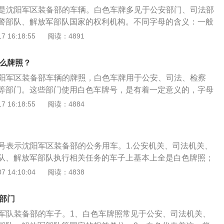
号是沈阳军区装备部的车辆。白色车牌多见于公安部门、司法部
警部队、解放军部队国家的权利机构。不同字母的含义：一般
法院、字母B代表检察院、字母C代表国安部、字母D代表司法
 16:18:55
阅读：4891
色：国内汽车的车牌颜色有：蓝色：使用这种车牌的汽车多是
货车，是常见的汽车车牌；黄色：使用黄色车牌的汽车多是一
什么牌照？
车型，一些超过六米的家用轿车也要挂黄牌；黑色：使用黑色
沈阳军区装备部车辆的牌照，白色车牌用于公安、司法、检察
于领事馆，广东地区发行的粤Z车牌也是黑色车牌；绿色车
等部门。这些部门使用白色车牌号，是有着一定意义的，字母
的汽车是新能源汽车，小型新能源汽车车牌为渐变绿色，大型
B代表检察院，字母C代表国安部，字母D代表司法院。除了白
 16:18:55
阅读：4884
为黄绿双拼色。
颜色的车牌：蓝色牌照是小轿车的车牌（包括小吨位的货
大货车、挂车等大型车的牌照；黑色牌照是广东地区发行的粤
的车辆。
照号表示沈阳军区装备部的公务用车。1.公安机关、司法机关、
队、解放军部队执行相关任务的车子上基本上全是白色牌照；
应用白色牌照，要不然会担负对应的法律责任；我国的汽车车牌
 14:10:04
阅读：4838
外几个颜色。1.蓝色：应用这类车牌的汽车多是小轿车或是小
最多见的汽车车牌；2.黄色：应用黄色车牌的汽车多是许多大货
么部门
许多高于六米的家用轿车也需要挂黄牌；3.绿色：应用绿色车
阳军队装备部的车子。1、白色车牌照常见于公安、司法机关、
汽车，小型的新能源汽车车牌为渐变绿色，大型新能源汽车车