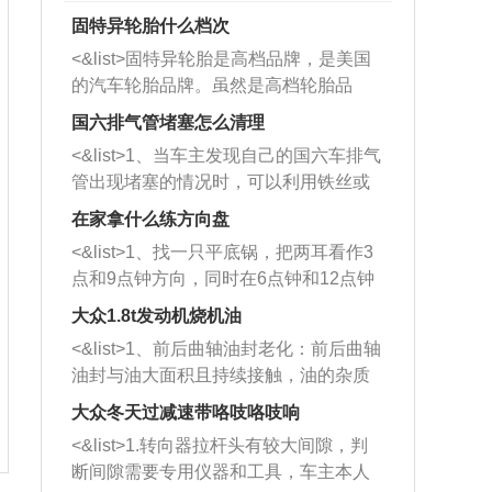
固特异轮胎什么档次
<&list>固特异轮胎是高档品牌，是美国
的汽车轮胎品牌。虽然是高档轮胎品
牌，但是中高低端的轮胎都有生产，这
国六排气管堵塞怎么清理
也是为了更好的开拓市场。
<&list>1、当车主发现自己的国六车排气
管出现堵塞的情况时，可以利用铁丝或
者是细棍，直接将杂物给取出来，如果
在家拿什么练方向盘
堵塞情况比较严重，也可以采取应急措
<&list>1、找一只平底锅，把两耳看作3
施。 <&list>2、直接利用木棍将所有的
点和9点钟方向，同时在6点钟和12点钟
杂物推到排气管里面的位置处，然后将
方向做一个标记。 <&list>2、双手握住
三元催化器拆解开，就可以将堵塞的东
大众1.8t发动机烧机油
平底锅两耳，然后往左打半圈、一圈、
西取出来。但如果是因为积碳过多引起
<&list>1、前后曲轴油封老化：前后曲轴
一圈半的练习，往右同样也要打相同的
的堵塞，就需要将三元催化器泡在草酸
油封与油大面积且持续接触，油的杂质
圈数。 <&list>3、最后强调要反复练
中进行清洗。 <&list>3、也可以利用清
和发动机内持续温度变化使其密封效果
习，这样就可以形成肌肉记忆，在真实
大众冬天过减速带咯吱咯吱响
洗剂对堵塞的情况得到解决，将清洗剂
逐渐减弱，导致渗油或漏油。<&list>2、
驾驶车辆时，不需要记忆也能打好方
放在燃油箱中，与燃油混合后，车辆启
<&list>1.转向器拉杆头有较大间隙，判
活塞间隙过大：积碳会使活塞环与缸体
向。
动时，就可以和汽油一起进入到燃烧
断间隙需要专用仪器和工具，车主本人
的间隙扩大，导致机油流入燃烧室中，