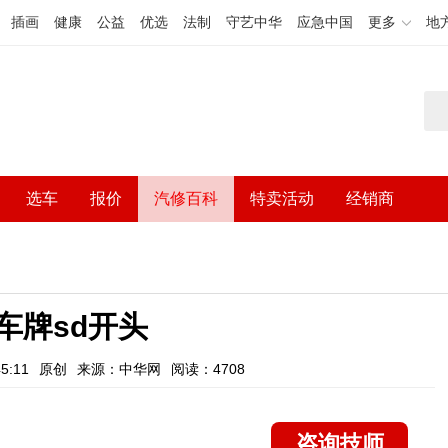
插画
健康
公益
优选
法制
守艺中华
应急中国
更多
地
选车
报价
汽修百科
特卖活动
经销商
车牌sd开头
5:11
原创
来源：中华网
阅读：4708
咨询技师