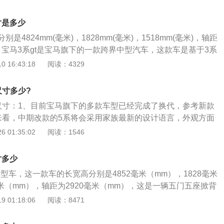
是宝马的b系列模块化发动机，这款发动机的代号为b48b20
2.0升涡轮增压发动机最大功率为190kw，最大扭矩为400牛米，
寸是多少
率转速为5000到6500转每分钟。宝马6系gt的2.0升涡轮增压
是4824mm(毫米)，1828mm(毫米)，1518mm(毫米)，轴距
每分钟时就可以输出最大扭矩了，并且可以持续到4400转每分
米)。宝马3系gt是宝马旗下的一款跨界中型汽车，这款车是基于3系
载了缸内直喷技术，并且使用了铝合金缸盖缸体。与这款发动
gt是一款五门五座掀背车，这一款车的悬架结构和使用的动力总
 16:43:18
阅读：4329
速箱。这款8at变速箱是来自采埃孚的产品，采埃孚是世界三大
的。宝马3系gt共使用的是两款发动机，一款是低功率版2.0升
马6系gt的前悬架使用了双叉臂独立悬架，后悬架使用了多连杆
另外一款是高功率版2.0升涡轮增压发动机。低功率版20升涡轮
悬架可以抑制车身的侧倾幅度，还可以提高车轮的贴地性能，
尺寸多少?
5kw的最大功率和270牛米的最大扭矩。这款发动机可以从135
的抓地力，抓地力提高了车子的操控性也会提高，并且舒适性
尺寸：1、目前宝马旗下的多款车型已经完成了换代，参考新款
扭矩，而且能够持续到4600转每分钟。这款发动机的最大功率
来看，中期改款的5系将会采用家族最新的设计语言，外观方面
分钟。与这款发动机匹配的是8at变速器。高功率版2.0升涡轮增
栅、大灯组造型以及车身饰件进行调整；2、车身侧面将会延
 01:35:02
阅读：1546
185kw，最大扭矩为350牛米，这款发动机可以从1450转开
设计，其车身尺寸和现款车型的差别不大，预计新车长宽高分
而且能够持续到4800转每分钟。与这款发动机匹配的是同样是
8\/1489mm，轴距2975mm；3、截止到目前新款宝马5系的内饰谍
系gt使用的8at变速器同样是来源于zf的产品。宝马3系gt的前悬
寸多少
现款X5。新款5系将会采用宝马家族最新的风格，比如中控液
独立悬架，后悬架使用的是多连杆独立悬架。双球节悬架可以
中型车，这一款车的长宽高分别是4852毫米（mm），1828毫米
连，同时采用了全新的换挡杆以及宝马iDrive系统，但总体
。
毫米（mm），轴距为2920毫米（mm），这是一辆五门五座掀背
4、动力部分，新款宝马5系将会继续搭载2.0T高\/低功率涡
t使用的是两款发动机，一辆是低功率版2.0升涡轮增压发动
 01:18:06
阅读：8471
功率分别为184、252马力。此外还有一款3.0T直列六缸涡轮
率版2.0升涡轮增压发动机。 低功率版2.0升涡轮增压发动机
系匹配8AI变速箱，部分车型搭载xDrive四驱系统；5、值得
70牛米的最大扭矩，这款发动机的最大功率转速为5000转每分