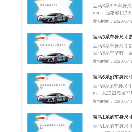
机，油箱容积是63
宝马3系325车身尺
载了2.0t涡轮
mm，油箱容积为59
115kw，最大扭
系325搭载了2.0
发布时间：2023-07-17
标准《GB1589
匹配的是8挡手自
邻车道间超车提供
桥，后悬架类型是
的意义在于在超车
宝马3系车身尺寸
中发生意外事故或
宝马3系车身尺寸是：
车辆的总宽不能超
宝马3系车型有：宝马3
20li等。以202
发布时间：2023-07-17
320i搭载了2.0
率是115kw，与
宝马6系gt车身尺
宝马6系gt车身尺寸
m。以2021款宝马
马6系gt前悬架是
发布时间：2023-07-17
涡轮增压发动机，最
与其匹配的是8挡
宝马1系的车身尺
宝马1系的车身尺寸长