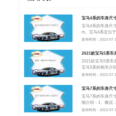
宝马4系的车身尺
宝马4系的车身尺寸长
m。宝马4系定位
的驱动方式。宝马4
发布时间：2023-07-17
发动机的最大输出功
干米，百公里加速时
2021款宝马5系
2021款宝马5系车
宝马5系的相关介绍
年，宝马的五系无
发布时间：2023-07-17
E34（1988-
饰整体较为沉稳，
宝马7系的车身尺
匀严实；空调效果
宝马7系的车身尺寸为
3、动力：宝马5
细介绍：1、概况
常需求，部分网友
车，驱动形式为前
发布时间：2023-07-17
式。2、相关数据：