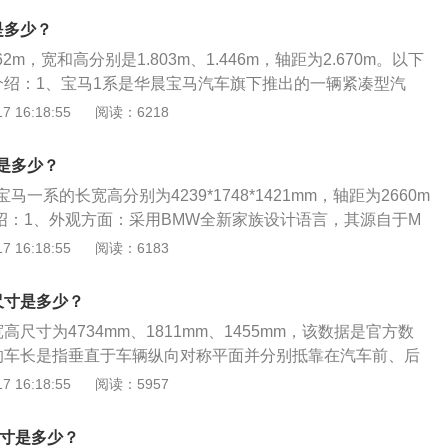
/100km。新款宝马7系搭载提升后的2.0升涡轮增压直列四缸发动
是多少？
压直列六缸发动机和的4.4升双涡轮增压V8发动机，它们分别对
62m，宽和高分别是1.803m、1.446m，轴距为2.670m。以下
i以及750Li车型，最大功率分别为258马力、340马力以及530马
介绍：1、宝马1系是华晨宝马汽车旗下推出的一辆紧凑型汽
一款车依旧使用的是家族式的设计，前脸双肾式的进气格栅具
 16:18:55
阅读：6218
。2、动力方面，宝马1系共推出了两款动力汽车型号，分别配
增压发动机和2.0T涡轮增压发动机，其中1.5T涡轮增压发动机是
是多少？
T涡轮增压发动机是四缸发动机。
一系的长宽高分别为4239*1748*1421mm，轴距为2660m
绍：1、外观方面：采用BMW全新家族设计语言，其源自于M
动力学前包围搭配蜂窝状中网造型。2、动力方面：提供2种动
 16:18:55
阅读：6183
.5T直列三缸发动机的118i和搭载低功率版2.0T直列四缸发动
中，118i最大功率136马力，峰值扭矩220牛·米，传动系统匹
尺寸是多少？
箱；而120i最大功率192马力，峰值扭矩280牛·米，传动系统
高尺寸为4734mm、1811mm、1455mm，该数据是官方数
变速箱。
的车长是指垂直于车辆纵向对称平面并分别抵靠在汽车前、后
两垂直间的距离；车宽是指平行于车辆纵向对称平面并分别抵
 16:18:55
阅读：5957
性固定突出部位的平面之间的距离；车高是指车辆最高点与车
距离。宝马3系是宝马集团新一代轿车产品，直列4缸汽油发动
尺寸是多少？