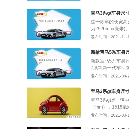
发动机，这款发动机
L/100km。
b。宝马6系gt的
宝马3系gt车身尺
这款发动机的最大功
这一款车的长宽高分别
发动机从1550转
为2920mm(毫
钟。这款发动机搭
打造的。宝马3系
发布时间：2021-11-10
机匹配的是8at变
成与宝马3系是相似
变速箱供应商。宝
涡轮增压发动机，
独立悬架。双叉臂
新款宝马5系车身
增压发动机具有13
这样可以提高车轮
新款宝马5系车身
0转开始输出最大
也会提高。
7系等新一代车型
转速为5000转每
会针对双肾进气格
发布时间：2021-04-26
压发动机最大功率是
续现款5系的造型
始输出最大扭矩，
别为4954\/186
8at变速器。宝马3
宝马3系gt车身尺
照还未曝光，参考
架使用的是双球节
宝马3系gt是一辆
晶屏和全液晶仪表相
提高汽车的操控性
（mm），1518
来看，依然很宝马；
跨界车。宝马3系g
发布时间：2021-03-19
轮增压发动机，最大
机，另外一款是高功
增压发动机可选；全
具有184马力和2