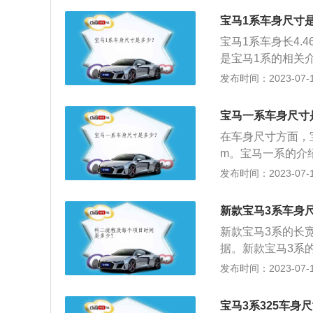
油耗为9.9-13L
宝马1系车身尺寸
机、3.0升涡轮增
宝马1系车身长4.4
应730Li、740L
是宝马1系的相关
力。
车。外观方面，这
发布时间：2023-07-17
有十分高的辨识度
备的是1.5T涡轮
宝马一系车身尺寸
三缸发动机，2.0
在车身尺寸方面，宝马
m。宝马一系的介
的经典三段式空气
发布时间：2023-07-17
力车型，包括搭载1
机的120i车型。其
新款宝马3系车身
配6速手自一体变速
新款宝马3系的长宽
匹配8速手自一体
据。新款宝马3系
最外端突出部位的
发布时间：2023-07-17
靠车辆两侧最外刚
辆支承平面之间的
宝马3系325车身