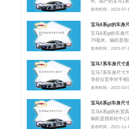
m。国产的宝马1系
本的宝马1系使用了
发布时间：2023-07-17
缸涡轮增压发动机
较大的。宝马是德
宝马6系gt的车身
型，1、2、3等
宝马6系gt的车身尺
70毫米。轴距是
重要数据，轴距越
发布时间：2023-07-17
型汽车，该车在灯
畅，与溜背的造型
宝马7系车身尺寸
略感。
宝马7系车身尺寸为长
等价位竞争对手相
4和3.0TL6两款
发布时间：2022-03-02
之匹配的是8挡手自一
最大扭矩为400N·
宝马6系gt车身尺
m；3.0T最大马力
宝马6系gt的长宽高
工信部综合油耗为7.
轴距是指前轮中心
官方百公里加速成绩为
据。轴距越长的汽车
发布时间：2021-11-10
PS，最大扭矩为85