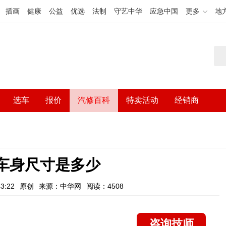
插画
健康
公益
优选
法制
守艺中华
应急中国
更多
地
选车
报价
汽修百科
特卖活动
经销商
车身尺寸是多少
3:22
原创
来源：中华网
阅读：4508
咨询技师