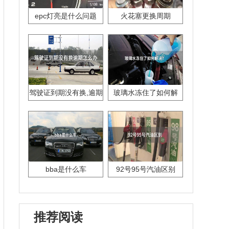
epc灯亮是什么问题
火花塞更换周期
驾驶证到期没有换,逾期
玻璃水冻住了如何解
怎么办??
决？
bba是什么车
92号95号汽油区别
推荐阅读