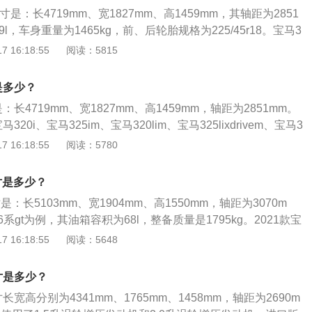
升，时速为218到250km。宝马3系的驱动方式为前置后驱，搭
寸是：长4719mm、宽1827mm、高1459mm，其轴距为2851
增压发动机，匹配了8挡手自一体变速箱，这款发动机的最大功率为
l，车身重量为1465kg，前、后轮胎规格为225/45r18。宝马3
矩为250nm。国家关于汽车的尺寸有相关规定，根据发行的国家
t涡轮增压发动机，最大功率是135kw，最大扭矩是300nm，与其
 16:18:55
阅读：5815
-89》中提到，车辆的总宽不包括后视镜，汽车宽度的限制是为相
一体变速箱，其采用的前悬架类型是双球节弹簧减震支柱前
充分的侧向净空间。也就是说，在国家标准中，汽车宽度数据
多连杆式独立悬架。
的时候能提供足够的空间，不会因为宽度太大而导致超车过程
是多少？
者发生道路的标线比汽车的宽度要窄的情况，另外，国家规定
长4719mm、宽1827mm、高1459mm，轴距为2851mm。
过2.5m，以符合相关公共道路的使用需求。
20i、宝马325im、宝马320lim、宝马325lixdrivem、宝马3
1款宝马320i为例，其是一款中型车，油箱容积为59l。2021款宝马
 16:18:55
阅读：5780
t涡轮增压发动机，最大马力是156ps，最大扭矩是250nm，最大功
其匹配的是8挡手自一体变速箱。
寸是多少？
是：长5103mm、宽1904mm、高1550mm，轴距为3070m
6系gt为例，其油箱容积为68l，整备质量是1795kg。2021款宝
双叉臂式独立悬架，后悬架是多连杆式独立悬架，其搭载了2.0l
 16:18:55
阅读：5648
大马力是258ps，最大功率是190kw，最大扭矩是400nm，
手自一体变速箱。
寸是多少？
宽高分别为4341mm、1765mm、1458mm，轴距为2690m