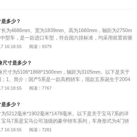
寸是多少？
为4686mm、宽为1839mm、高为1660mm，轴距为2750m
于中型车，是一款进口车型，符合国六排标准，均采用前置前驱
系搭载2.0T版本发动机，匹配8挡手自一体变速箱。2.0T版本
 16:18:55
阅读：9379
率为135千瓦，最大扭矩为270牛米，最高时速为每小时236
间为7.7秒，工信部公布的百公里综合油耗为6.6L。
车身尺寸是多少？
身尺寸为5106*1868*1500mm，轴距为3105mm。以下是关于
：1、简介：国产5系是一款高档轿车，现款五系诞生于2004
疑是汽车史上最为出色的系列之一，最巅峰的时代是从第三代
 16:18:55
阅读：7767
1996）时就开始，如今的五系则是E34的第三代产品。2、内饰：内
精细的做工以及丰富的配置受到了网友的好评，接缝处做工均
寸是多少？
不错，音响一般，方向盘手感不错，显示器控制方便人性化。
5212毫米*1902毫米*1478毫米。以下是关于宝马7系的详
系搭载新研发的六缸发动机，但整体动力表现一般，仅能满足日
：宝马7系是宝马公司顶级的豪华轿车系列，车身形式为4门轿
反映浅踩油门提速较慢。
置后驱。宝马7系是宝马汽车的旗舰车型，而且只有轿车形
 16:18:55
阅读：7281
油箱容积为82L。最高时速可达245km/h。轴距为3210mm。