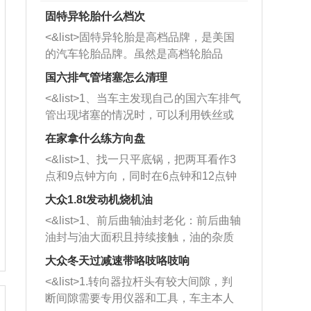
固特异轮胎什么档次
<&list>固特异轮胎是高档品牌，是美国
的汽车轮胎品牌。虽然是高档轮胎品
牌，但是中高低端的轮胎都有生产，这
国六排气管堵塞怎么清理
也是为了更好的开拓市场。
<&list>1、当车主发现自己的国六车排气
管出现堵塞的情况时，可以利用铁丝或
者是细棍，直接将杂物给取出来，如果
在家拿什么练方向盘
堵塞情况比较严重，也可以采取应急措
<&list>1、找一只平底锅，把两耳看作3
施。 <&list>2、直接利用木棍将所有的
点和9点钟方向，同时在6点钟和12点钟
杂物推到排气管里面的位置处，然后将
方向做一个标记。 <&list>2、双手握住
三元催化器拆解开，就可以将堵塞的东
大众1.8t发动机烧机油
平底锅两耳，然后往左打半圈、一圈、
西取出来。但如果是因为积碳过多引起
<&list>1、前后曲轴油封老化：前后曲轴
一圈半的练习，往右同样也要打相同的
的堵塞，就需要将三元催化器泡在草酸
油封与油大面积且持续接触，油的杂质
圈数。 <&list>3、最后强调要反复练
中进行清洗。 <&list>3、也可以利用清
和发动机内持续温度变化使其密封效果
习，这样就可以形成肌肉记忆，在真实
大众冬天过减速带咯吱咯吱响
洗剂对堵塞的情况得到解决，将清洗剂
逐渐减弱，导致渗油或漏油。<&list>2、
驾驶车辆时，不需要记忆也能打好方
放在燃油箱中，与燃油混合后，车辆启
<&list>1.转向器拉杆头有较大间隙，判
活塞间隙过大：积碳会使活塞环与缸体
向。
动时，就可以和汽油一起进入到燃烧
断间隙需要专用仪器和工具，车主本人
的间隙扩大，导致机油流入燃烧室中，