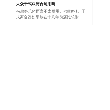
室，最后形成废气排出，就可以让三元
无法制作，需要将车辆送到修理厂或4s
造成烧机油。<&list>3、机油粘度。使用
大众干式双离合耐用吗
催化器得到清洗，排气管堵塞的情况就
店；<&list>2.车辆半轴套管防尘罩破
机油粘度过小的话，同样会有烧机油现
<&list>总体而言不太耐用。<&list>1、干
能够得到解决。
裂，破裂后会出现漏油现象，使半轴磨
象，机油粘度过小具有很好的流动性，
式离合器如果放在十几年前还比较耐
损严重，磨损的半轴容易损坏，产生异
容易窜入到气缸内，参与燃烧。<&list>
用，但是由于现在的汽车发动机动力输
响；<&list>3.稳定器的转向胶套和球头
4、机油量。机油量过多，机油压力过
出越来越高，使得干式离合器散热不足
老化，一般是使用时间过长造成的。解
大，会将部分机油压入气缸内，也会出
的缺陷也逐渐暴露出来。<&list>2、由于
决方法是更换新的质量好的转向橡胶套
现烧机油。<&list>5、机油滤清器堵塞：
干式双离合的工作环境暴露在空气中，
和球头。
会导致进气不畅，使进气压力下降，形
而离合器的散热也是通离合器罩上面的
成负压，使机油在负压的情况下吸入燃
几个小孔来进行散热。但是在行驶过程
烧室引起烧机油。<&list>6、正时齿轮或
中变速箱需要换挡，就不得不使得离合
链条磨损：正时齿轮或链条的磨损会引
器频繁工作。<&list>3、长时间的低速行
起气阀和曲轴的正时不同步。由于轮齿
驶以及过于频繁的启停，导致离合器的
或链条磨损产生的过量侧隙，使得发动
温度不断升高，而低速行驶时空气流动
机的调节无法实现：前一圈的正时和下
效率不高，无法将离合器中的热量有效
一圈可能就不一样。当气阀和活塞的运
的带走，导致离合器内部的温度不断升
动不同步时，会造成过大的机油消耗。
高，加速离合器的磨损。
解决方法：更换正时齿轮或链条。<&list
>7、内垫圈、进风口破裂：新的发动机
设计中，经常采用各种由金属和其他材