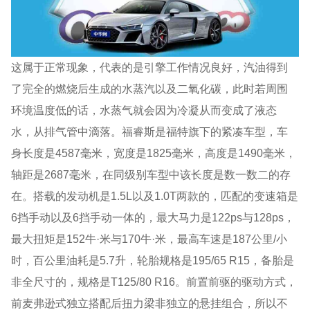
这属于正常现象，代表的是引擎工作情况良好，汽油得到
了完全的燃烧后生成的水蒸汽以及二氧化碳，此时若周围
环境温度低的话，水蒸气就会因为冷凝从而变成了液态
水，从排气管中滴落。福睿斯是福特旗下的紧凑车型，车
身长度是4587毫米，宽度是1825毫米，高度是1490毫米，
轴距是2687毫米，在同级别车型中该长度是数一数二的存
在。搭载的发动机是1.5L以及1.0T两款的，匹配的变速箱是
6挡手动以及6挡手动一体的，最大马力是122ps与128ps，
最大扭矩是152牛·米与170牛·米，最高车速是187公里/小
时，百公里油耗是5.7升，轮胎规格是195/65 R15，备胎是
非全尺寸的，规格是T125/80 R16。前置前驱的驱动方式，
前麦弗逊式独立搭配后扭力梁非独立的悬挂组合，所以不