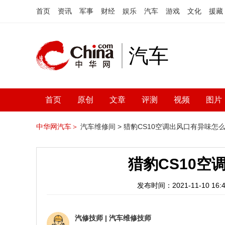
首页
资讯
军事
财经
娱乐
汽车
游戏
文化
援藏
汽车
首页
原创
文章
评测
视频
图片
中华网汽车＞
汽车维修间 >
猎豹CS10空调出风口有异味怎
猎豹CS10空
发布时间：2021-11-10 16:4
汽修技师
|
汽车维修技师