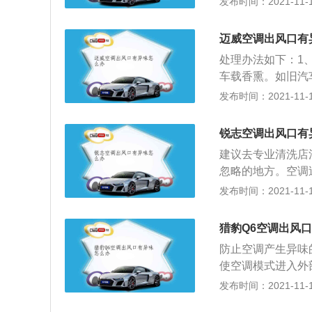
发布时间：2021-11-10
调滤芯。如果是异
调旋转到暖风单开
迈威空调出风口有
外线对车内进行消
处理办法如下：1
快速清理掉空调出
车载香熏。如旧汽
洁，将车子停放在
气调节过滤器。三
发布时间：2021-11-10
换气挡，将清洗剂
车内空气清新。空
通风即可。
空调管路中的凝结
锐志空调出风口有
前关闭冷气，稍后
建议去专业清洗店
差，保持空调系统
忽略的地方。空调
空气造成二次污染
发布时间：2021-11-10
有一定机械知识和
后，除去汽车空调
猎豹Q6空调出风
清洗剂喷向进气口
防止空调产生异味
剂在空调系统内进
使空调模式进入外
灭细菌，净化出的
几分钟，可提前关
发布时间：2021-11-10
上的湿气。空调器