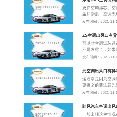
车的空调进气口中
更换空调滤芯。空
剂喷入请同时关闭
尘和杂质，空调系
出。启动汽车，让
调滤芯一般异味就
发布时间：2021-11-10
个通道中循环，从
的话，可以进行以
机，然后将空调的
ZS空调出风口有异
分进行充分地吹干
可以对空调滤芯进
前几分钟就要关闭
不是发霉了，如果
的水分。只要空调
话，就要对空调管
发布时间：2021-11-10
口也就不会产生异
了霉菌。Zs是名
时进行更换，如果
较时尚，很适合年
元空调出风口有异
是三缸的1.0升涡
这通常是因为空调
发动机代号是10e
更换之前要注意先
牛米，采用的时候
行更换。元是比亚迪
发布时间：2021-11-10
自一体变速箱。1.
5毫米，高度是16
150牛米。
大灯和车标都连接
陆风汽车空调出风
下唇带有银色扰流
一般出现这种情况
五条镰刀的设计样式