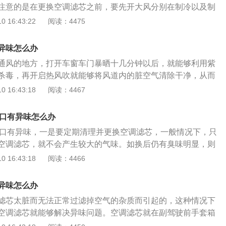
注意的是在更换空调滤芯之前，要先开大风分别在制冷以及制
是1.5L自然吸气发动机加上两台电动机，前后桥位置分别安装
关闭以后进行关闭。空调滤芯是用来过滤进入空调内空气中的
 16:43:22
阅读：4475
配的变速箱是6速DCT双离合的，能够保证它足够的动力。
的，若是太脏了以后就无法发挥正常的作用，该带有异味的气
吹入到车内，影响到驾乘人员的驾乘体验以及身体健康。另外
异味怎么办
菌也会导致异味产生，因为蒸发器是用来制冷的，若是水分停
通风的地方，打开车窗车门暴晒十几分钟以后，就能够利用紫
生霉菌从而发出臭味。要避免蒸发器中残留水分的话，日常在
杀毒，再开启热风吹就能够将风道内的脏空气清除干净，从而
候，可以到即将抵达目的地之前的三分钟就先关闭掉A/C键，
是空调滤芯过脏的话，只要更换新的滤芯即可。菲翔是菲亚特
 16:43:18
阅读：4467
吹干蒸发器上的水分，从而让蒸发器保持干燥的状态，就不用
的换标产品，也是广汽菲亚特第一款国产车型，是在2012年9月1
散发异味了。
翔车身长度是4679毫米，宽度是1850毫米，高度是1471毫
风口有异味怎么办
米。搭载的发动机是1.4T-JetTurbo的，匹配的是DDCT干式双
风口有异味，一是要定期清理并更换空调滤芯，一般情况下，只
最大功率分别是88千瓦和110千瓦，最大扭矩是210牛·米和2
空调滤芯，就不会产生较大的气味。如换后仍有臭味明显，则
速是205公里/小时，百公里加速时间是9.7秒，悬挂组合是前麦
蒸发箱。对不太严重的汽车空调气味，我们可以找个晴天把它
 16:43:18
阅读：4466
梁式半独立的，全系标配了ESP车身稳定系统、ABS防抱死系
车空调器系统处于温暖的风挡，然后把风吹到最大，然后在车
侧翻系统以及多个安全气囊。
情况下晒十几分钟。一是利用紫外线对车内进行大面积的消
异味怎么办
送风道内的脏空气做一个完全循环。优点是可以不花一分钱就
滤芯太脏而无法正常过滤掉空气的杂质而引起的，这种情况下
点是只能除掉微弱的室内气味。
空调滤芯就能够解决异味问题。空调滤芯就在副驾驶前手套箱
就能够看到里面的空调滤芯盒子，打开盖子里面白色的就是空