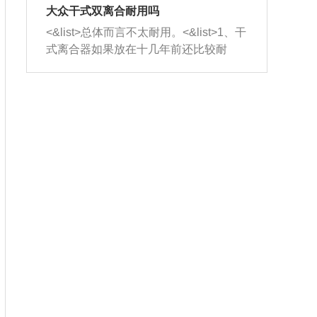
室，最后形成废气排出，就可以让三元
无法制作，需要将车辆送到修理厂或4s
造成烧机油。<&list>3、机油粘度。使用
大众干式双离合耐用吗
催化器得到清洗，排气管堵塞的情况就
店；<&list>2.车辆半轴套管防尘罩破
机油粘度过小的话，同样会有烧机油现
<&list>总体而言不太耐用。<&list>1、干
能够得到解决。
裂，破裂后会出现漏油现象，使半轴磨
象，机油粘度过小具有很好的流动性，
式离合器如果放在十几年前还比较耐
损严重，磨损的半轴容易损坏，产生异
容易窜入到气缸内，参与燃烧。<&list>
用，但是由于现在的汽车发动机动力输
响；<&list>3.稳定器的转向胶套和球头
4、机油量。机油量过多，机油压力过
出越来越高，使得干式离合器散热不足
老化，一般是使用时间过长造成的。解
大，会将部分机油压入气缸内，也会出
的缺陷也逐渐暴露出来。<&list>2、由于
决方法是更换新的质量好的转向橡胶套
现烧机油。<&list>5、机油滤清器堵塞：
干式双离合的工作环境暴露在空气中，
和球头。
会导致进气不畅，使进气压力下降，形
而离合器的散热也是通离合器罩上面的
成负压，使机油在负压的情况下吸入燃
几个小孔来进行散热。但是在行驶过程
烧室引起烧机油。<&list>6、正时齿轮或
中变速箱需要换挡，就不得不使得离合
链条磨损：正时齿轮或链条的磨损会引
器频繁工作。<&list>3、长时间的低速行
起气阀和曲轴的正时不同步。由于轮齿
驶以及过于频繁的启停，导致离合器的
或链条磨损产生的过量侧隙，使得发动
温度不断升高，而低速行驶时空气流动
机的调节无法实现：前一圈的正时和下
效率不高，无法将离合器中的热量有效
一圈可能就不一样。当气阀和活塞的运
的带走，导致离合器内部的温度不断升
动不同步时，会造成过大的机油消耗。
高，加速离合器的磨损。
解决方法：更换正时齿轮或链条。<&list
>7、内垫圈、进风口破裂：新的发动机
设计中，经常采用各种由金属和其他材