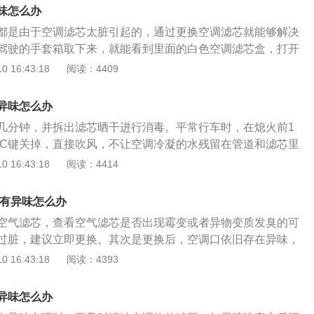
的环境下工作，遇上相对较热的外部空气而产生水。蒸发箱和
味怎么办
环境和表面堆积的尘埃对真菌和真菌的繁殖起着温床作用。在
都是由于空调滤芯太脏引起的，通过更换空调滤芯就能够解决
菌和真菌会迅速繁殖成真菌和霉菌，在繁殖过程中，它们会发
驾驶的手套箱取下来，就能看到里面的白色空调滤芯盒，打开
味。空调一打开，这种气味就会混合进冷气，污染车厢，使乘
空调滤芯即可。空调出风口出现异味通常是因为空调滤芯无法
 16:43:18
阅读：4409
重的话还会感觉头晕、胸闷等不适。
气中的杂质引起的，另外还有一个常见的原因是鼓风机上由于
生了霉菌等有异味的细菌，随着吹风而进入到车内。为了避免
异味怎么办
注意让鼓风机保持干燥，在使用空调之时，当车子即将抵达目
几分钟，并拆出滤芯晒干进行消毒。平常行车时，在熄火前1
就关闭A/C按键，仅仅打开风量，让大风持续工作吹风，就能
／C键关掉，直接吹风，不让空调冷凝的水残留在管道和滤芯里
而阻断霉菌滋生。此外，也可以定期使用空调清洗剂清洁汽车
最有效的预防空调异味的诀窍就是当你在夏天在车上开空调的
 16:43:18
阅读：4414
道内有灰尘等异物，时间久了之后会产生异味，不仅影响到乘
火之前，切记一定要先一步关闭空调的压缩机，并且还要将空
人体健康。
循环。这样就可以让热空气吹干空调冷气通道里面的水分，然
口有异味怎么办
遇到潮湿的困扰了，也不会因为滋生细菌而散发出异味了。还
空气滤芯，查看空气滤芯是否出现霉变或者异物变质发臭的可
方式就是使用一种关于去除汽车空调异味的清洗剂，清洗的过
过脏，建议立即更换。其次是更换后，空调口依旧存在异味，
将车停放在一个空气比较好的地方，然后打开空调外循环的开
道出现异物变质或者霉变的可能，需要及时的去汽车维护点进
 16:43:18
阅读：4393
然换气挡，再把清洗剂喷进风道，几分钟之后开窗通风就可以
可以切换空调的冷风和热风，如果依旧存在异味，建议找专业
。以上操控过程，都要保证汽车车门和车窗开启，防止人员长
异味怎么办
而中毒。霉变多出现在雨水和空气湿润的春夏季，车主在此季