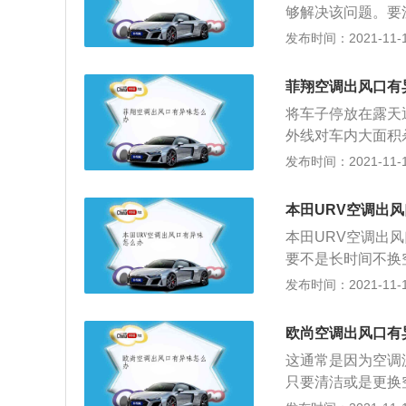
够解决该问题。要
力系统的组成部分
热吹三分钟左右再
发布时间：2021-11-10
了两台电动机，匹
杂质以及有害气体
体就会通过出风口
菲翔空调出风口有
蒸发器若是滋生细
将车子停放在露天
留在里面，就会产
外线对车内大面积
使用汽车空调的时
消除异味。但如果
发布时间：2021-11-10
开着大风量就能够
旗下的道奇Dart
担心产生霉菌从而
3日正式上市的。菲
本田URV空调出
米，轴距是2708毫
本田URV空调出
离合器自动变速器，
要不是长时间不换
30牛·米，最高车
需清理空调管道和
发布时间：2021-11-10
弗逊独立与后扭力
吹到阳光下，让汽
统、ERM电子防
门车窗完全打开的
欧尚空调出风口有
毒；二是让热风把
这通常是因为空调
完成除味工作，缺
只要清洁或是更换
后方，拆下手套箱