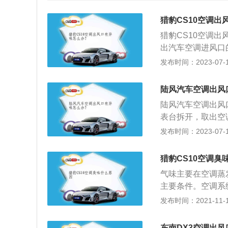
猎豹CS10空调出
猎豹CS10空调
出汽车空调进风口
剂喷入进气口，同
发布时间：2023-07-17
汽车：让清洗剂在
道，有效清洁系统
陆风汽车空调出风
内的污物会随着清
陆风汽车空调出风
或将原有滤芯处理
表台拆开，取出空
调让泡沫清洗剂在
发布时间：2023-07-17
2018款陆风x7为
距为2760mm，最
猎豹CS10空调臭
v。
气味主要在空调蒸
主要条件。空调系
菌的滋生。一般空
发布时间：2021-11-10
暖的地方产生。汽
中，这会产生一定
东南DX3空调出