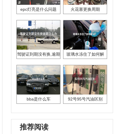
epc灯亮是什么问题
火花塞更换周期
驾驶证到期没有换,逾期
玻璃水冻住了如何解
怎么办??
决？
bba是什么车
92号95号汽油区别
推荐阅读