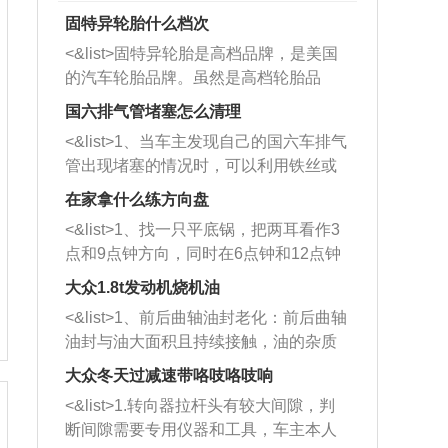
固特异轮胎什么档次
<&list>固特异轮胎是高档品牌，是美国
的汽车轮胎品牌。虽然是高档轮胎品
牌，但是中高低端的轮胎都有生产，这
国六排气管堵塞怎么清理
也是为了更好的开拓市场。
<&list>1、当车主发现自己的国六车排气
管出现堵塞的情况时，可以利用铁丝或
者是细棍，直接将杂物给取出来，如果
在家拿什么练方向盘
堵塞情况比较严重，也可以采取应急措
<&list>1、找一只平底锅，把两耳看作3
施。 <&list>2、直接利用木棍将所有的
点和9点钟方向，同时在6点钟和12点钟
杂物推到排气管里面的位置处，然后将
方向做一个标记。 <&list>2、双手握住
三元催化器拆解开，就可以将堵塞的东
大众1.8t发动机烧机油
平底锅两耳，然后往左打半圈、一圈、
西取出来。但如果是因为积碳过多引起
<&list>1、前后曲轴油封老化：前后曲轴
一圈半的练习，往右同样也要打相同的
的堵塞，就需要将三元催化器泡在草酸
油封与油大面积且持续接触，油的杂质
圈数。 <&list>3、最后强调要反复练
中进行清洗。 <&list>3、也可以利用清
和发动机内持续温度变化使其密封效果
习，这样就可以形成肌肉记忆，在真实
大众冬天过减速带咯吱咯吱响
洗剂对堵塞的情况得到解决，将清洗剂
逐渐减弱，导致渗油或漏油。<&list>2、
驾驶车辆时，不需要记忆也能打好方
放在燃油箱中，与燃油混合后，车辆启
<&list>1.转向器拉杆头有较大间隙，判
活塞间隙过大：积碳会使活塞环与缸体
向。
动时，就可以和汽油一起进入到燃烧
断间隙需要专用仪器和工具，车主本人
的间隙扩大，导致机油流入燃烧室中，