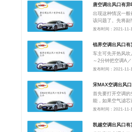
调的蒸发器在寒冷
唐空调出风口有异
通风管道中的潮湿
出现这种情况一般
合适的环境下，真
该问题了。先将副
出一种腐蚀性的气
滤芯盒更换里面的
发布时间：2021-11-10
客感到不舒服，严
正常工作过滤掉空
不够干燥，从而产
锐界空调出风口有
这种情况，日常要
车主可先开热风吹
的地的前三分钟，
～2分钟把空调A
够吹干鼓风机，从
就可以了。有一个
发布时间：2021-11-10
空调管道，避免管
时候，在你停车熄
坐舒适性也影响到
调的模式切换为外
宋MAX空调出风
后你的空调就不会
首先要打开空调的
有一种比较简单的
能，如果空气滤芯
程并不复杂，只要
可能是空调通风管
发布时间：2021-11-10
关并将其切换至自
行清理。建议车主
了。
人员清理空调管道
凯越空调出风口有
期处于变质气味中