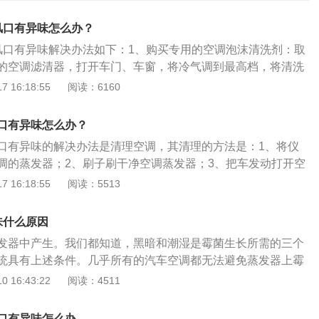
风口有异味怎么办？
出风口有异味解决办法如下：1、购买专用的空调泡沫清洗剂：取
的空调滤清器，打开车门、车窗，将冷气调到最高档，将清洗
时关闭空调出风口，避免清洗剂在操作过程中流出。2、启动
 16:18:55
阅读：6160
空调系统里进行内循环，保证清洗剂循环到空调系统各个通
、杀灭细菌并清新所输出的空气。3、清洗完毕后：空调系统
口有异味怎么办？
洗剂从位于底盘的空调管道系统流出，建议更换新的空调滤芯
口有异味的解决办法是清理空调，其清理的方法是：1、将仪
干净再装回原位。
调的蒸发器；2、刷子刷干净空调蒸发器；3、把车发动打开空
空调系统里进行内循环；4、5分钟后关闭空调车熄火即可。以
 16:18:55
阅读：5513
例，其车身尺寸是：长4420mm、宽1910mm、高1640mm，轴
小离地间隙为190mm，油箱容积为67l，车身结构为5门5座su
味什么原因
发器中产生。我们都知道，黑暗和潮湿是霉菌生长所需的三个
统具有上述条件。几乎所有的汽车空调都无法避免蒸发器上霉
调器使用一两年后，会发出难闻的酸味，这很可能在潮湿和温
 16:43:22
阅读：4511
车空调长时间运行时，灰尘会积聚在空调过滤器和内部铜片
程度的异味。解决方案：购买专用的空调泡沫清洁剂后，从汽
风口有异味怎么办