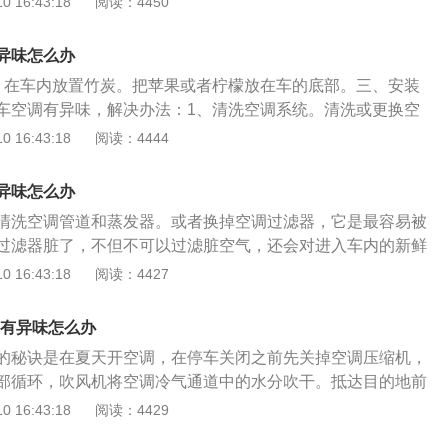
 16:43:18
阅读：4450
味不严重的情况下，我们将车子开到露天的太阳底下，再将空
到最大风量，并且打开车门以及车窗，暴晒十几分钟，利用紫
异味怎么办
毒，以及使用热风将送风道内的脏空气进行循环流通，就能够
、在车内放置竹炭。把苹果或者柠檬放在车的底部。三、安装
风口异味了。另外还可以采用汽车空调风道清洗剂来进行清
车空调有异味，解决办法：1、清洗空调系统。清洗或更换空
空气质量好的地方以后再开启外循环，并且将空调切换到自然
、洗车后，按新车方法，放上竹炭、柠檬、车载香熏等，确保
 16:43:18
阅读：4444
对准风口均匀的喷进风道里面，过几分钟以后打开车窗让空调
调器在使用中要防止冷凝水的产生，空调器也会有霉味。由于
水形成阴暗潮湿的环境，很适合真菌繁殖。预防性措施是停车
异味怎么办
打开自然风，停车前使空调管路内温度反弹，减少与外界的温
清洗空调管道和蒸发器。或者换掉空调过滤器，它是最容易被
相对干燥。
过滤器脏了，不但不可以过滤脏空气，还会对进入车内的新鲜
，所以要想彻底去除车内的味道，就必须堵住臭气的来源。具
 16:43:18
阅读：4427
动手能力的车主可直接清洗空调。选购专用空调泡沫清洗剂
吸入口的空调过滤器，打开门、窗，将冷气调至最大浓度，将
口有异味怎么办
，关闭空调排出口，防止清洗剂在运行中泄漏。开机后，清洗
的秘诀是在夏天开空调，在停车关闭之前先关掉空调压缩机，
行内部循环，清洗剂进入空调系统各通道，有效净化系统，杀
部循环，吹风机将空调冷气通道中的水分吹干。抵达目的地前
新鲜空气。
闭A/C开关，调整模式进入外部循环几分钟，可吹干空调管路
 16:43:18
阅读：4429
管路保持干燥，细菌也会消失，气味问题也容易解决。车内空