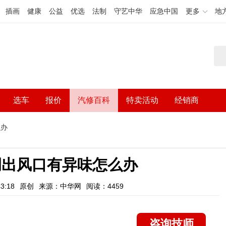
插画
健康
公益
优选
法制
守艺中华
应急中国
更多
地
选车
报价
汽修百科
特卖活动
经销商
么办
调出风口有异味怎么办
3:18
原创
来源：中华网
阅读：4459
咨询技师