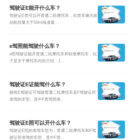
驾驶证E能开什么车？
驾驶证E类可以开普通二轮摩托车，此类车辆为发
动机排量大于50ml或者最...
e驾照能驾驶什么车？
e照驾驶证能开普通二轮摩托车和轻便摩托车，以
下是关于摩托车内容介绍：1...
驾驶证E证能驾什么车？
拥有E驾驶证可驾驶普通二轮摩托车及F驾驶证所
准驾的车型。其中F类驾照表...
驾驶证E照可以开什么车？
驾驶证E照的准驾车型为：普通二轮摩托车和F驾
驶证所准驾的车型，其中F类...