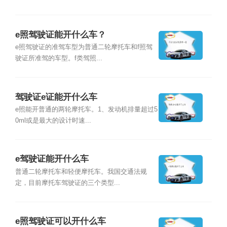
e照驾驶证能开什么车？
e照驾驶证的准驾车型为普通二轮摩托车和f照驾
驶证所准驾的车型。f类驾照...
驾驶证e证能开什么车
e照能开普通的两轮摩托车。1、发动机排量超过5
0ml或是最大的设计时速...
e驾驶证能开什么车
普通二轮摩托车和轻便摩托车。我国交通法规
定，目前摩托车驾驶证的三个类型...
e照驾驶证可以开什么车