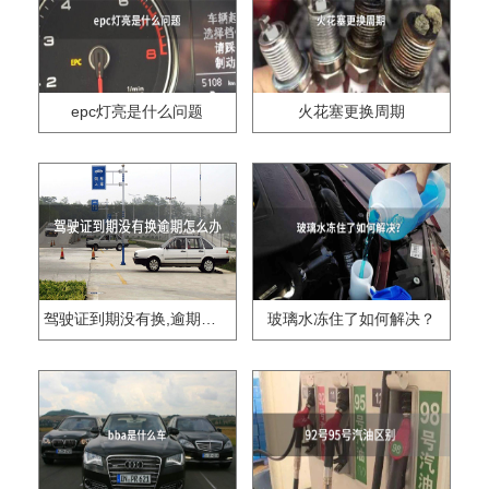
epc灯亮是什么问题
火花塞更换周期
驾驶证到期没有换,逾期怎么办??
玻璃水冻住了如何解决？