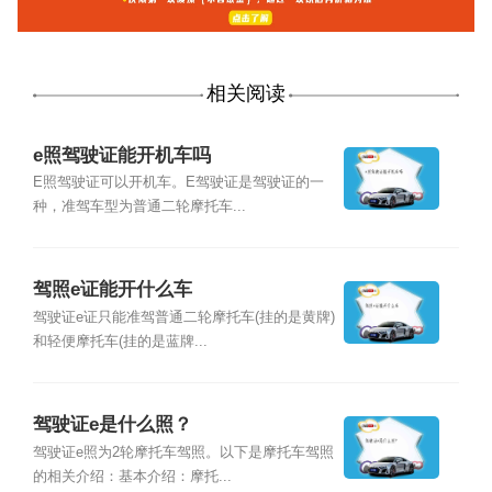
相关阅读
e照驾驶证能开机车吗
E照驾驶证可以开机车。E驾驶证是驾驶证的一
种，准驾车型为普通二轮摩托车...
驾照e证能开什么车
驾驶证e证只能准驾普通二轮摩托车(挂的是黄牌)
和轻便摩托车(挂的是蓝牌...
驾驶证e是什么照？
驾驶证e照为2轮摩托车驾照。以下是摩托车驾照
的相关介绍：基本介绍：摩托...