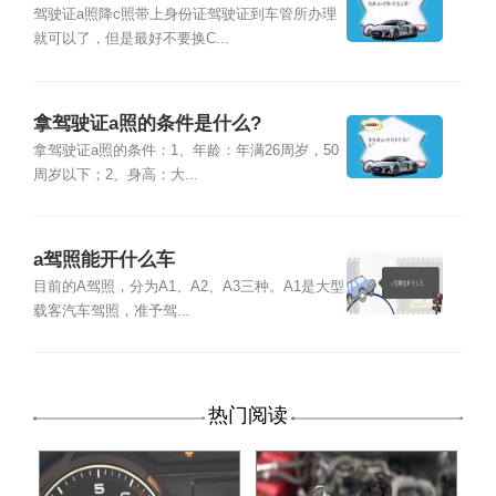
驾驶证a照降c照带上身份证驾驶证到车管所办理
就可以了，但是最好不要换C...
拿驾驶证a照的条件是什么?
拿驾驶证a照的条件：1、年龄：年满26周岁，50
周岁以下；2、身高：大...
a驾照能开什么车
目前的A驾照，分为A1、A2、A3三种。A1是大型
载客汽车驾照，准予驾...
热门阅读