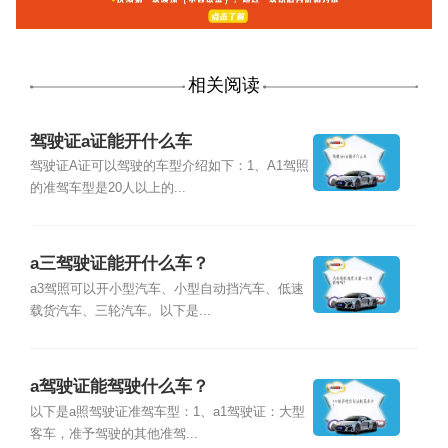
相关阅读
驾驶证a证能开什么车
驾驶证A证可以驾驶的车型介绍如下：1、A1驾照
的准驾车型是20人以上的...
a三驾驶证能开什么车？
a3驾照可以开小型汽车、小型自动挡汽车、低速
载货汽车、三轮汽车。以下是...
a驾驶证能驾驶什么车？
以下是a照驾驶证准驾车型：1、a1驾驶证：大型
客车，准予驾驶的其他准驾...