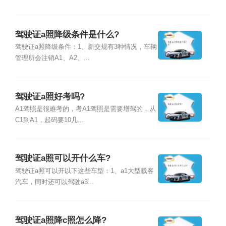
驾驶证a照降级条件是什么?
驾驶证a照降级条件：1、新交规有3种情况，车辆
管理所会注销A1、A2、...
驾驶证a照好考吗?
A1驾照是很难考的，考A1驾照是需要增驾的，从
C1到A1，起码要10几...
驾驶证a照可以开什么车?
驾驶证a照可以开以下这些车型：1、a1大型载客
汽车，同时还可以驾驶a3...
驾驶证a照降c照怎么降?