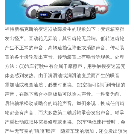
福特新福克斯的变速器故障发生的现象如下：变速箱空挡
发出怪声。直动轮无异响，其它齿轮无异响。低转速齿轮
产生不正常的声音，高转速挡位降低或消除声音。传动装
置的各个齿轮发出声音。传动装置上有噪音等现象。处理
方法：(1)汽车行驶中有金属干摩擦声，用手触摸变速器壳
体会感到发热。由于润滑油或润滑油变质而产生的噪音，
需加油或检查油质，必要时更换。(2)空挡可以听到奇怪的
声音，在踩下离合器踏板后可以除去声音。一种常为前、
后轴轴承松动或啮合的齿轮声音。举例来说，换成任何齿
轮都会有声音，而大多数第二轴后轴承会发出声音。轴承
严重松动或损坏需要修理或更换。(3)车辆低速行驶时，会
产生无节奏的“嘎嘎”噪声，随着车速的增加，还会发出较为