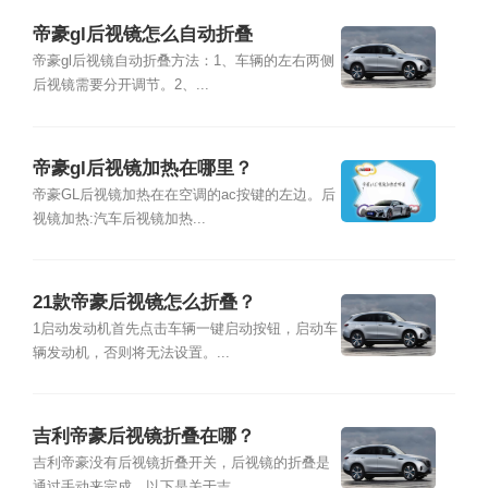
帝豪gl后视镜怎么自动折叠
帝豪gl后视镜自动折叠方法：1、车辆的左右两侧
后视镜需要分开调节。2、...
帝豪gl后视镜加热在哪里？
帝豪GL后视镜加热在在空调的ac按键的左边。后
视镜加热:汽车后视镜加热...
21款帝豪后视镜怎么折叠？
1启动发动机首先点击车辆一键启动按钮，启动车
辆发动机，否则将无法设置。...
吉利帝豪后视镜折叠在哪？
吉利帝豪没有后视镜折叠开关，后视镜的折叠是
通过手动来完成。以下是关于吉...