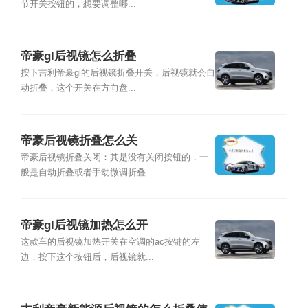
节开关按钮的，想要调整哪...
帝豪gl后视镜怎么折叠
按下吉利帝豪gl的后视镜折叠开关，后视镜就会自
动折叠，这个开关在方向盘...
帝豪后视镜折叠怎么关
帝豪后视镜折叠关闭：其是没有关闭按钮的，一
般是自动折叠或者手动微调折叠...
帝豪gl后视镜加热怎么开
这款车的后视镜加热开关在空调的ac按键的左
边，按下这个按钮后，后视镜就...