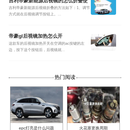
吉利帝豪新能源后视镜的怎么折叠使
用?
吉利帝豪新能源后视镜折叠的方法如下：1、调节
方式就在后视镜调节按钮上。...
帝豪gl后视镜加热怎么开
这款车的后视镜加热开关在空调的ac按键的左
边，按下这个按钮后，后视镜就...
热门阅读
epc灯亮是什么问题
火花塞更换周期