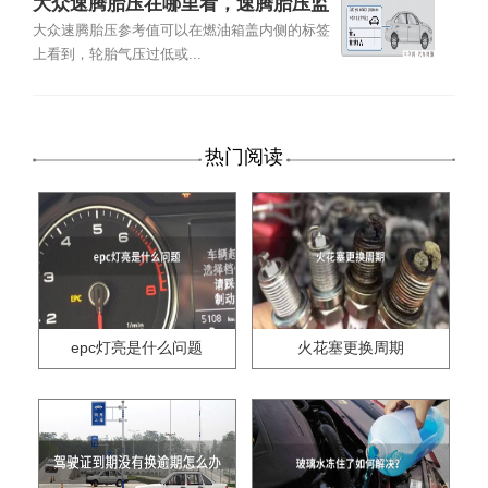
大众速腾胎压在哪里看，速腾胎压监
测怎么用
大众速腾胎压参考值可以在燃油箱盖内侧的标签
上看到，轮胎气压过低或...
热门阅读
epc灯亮是什么问题
火花塞更换周期