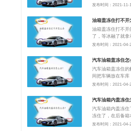
油箱，让油箱内部
发布时间：2021-11-10
里，此时油泵就没
现冻住的情况，可
还会烧毁油泵。
是因为燃油标号不
油箱盖冻住打不开
的柴油，这样可以
油箱盖冻住打不开
了，等冰融了就拿
加油的话，最好是
发布时间：2021-04-28
3、如果实在不行
就好了。
汽车油箱盖冻住怎
汽车油箱盖冻住的
间把车辆放在车库
的；2、拆开左前
发布时间：2021-04-26
换。如果只是油箱
加油口盖，缓慢向
汽车油箱内盖冻住
咔哒声，关闭加油
汽车油箱内盖冻住
箱内，油泵连续工
冻住了，在后备箱
面已低于油泵，如
口打开，里面会发
发布时间：2021-04-26
燃油耗尽还有可能
箱盖就会打开了；