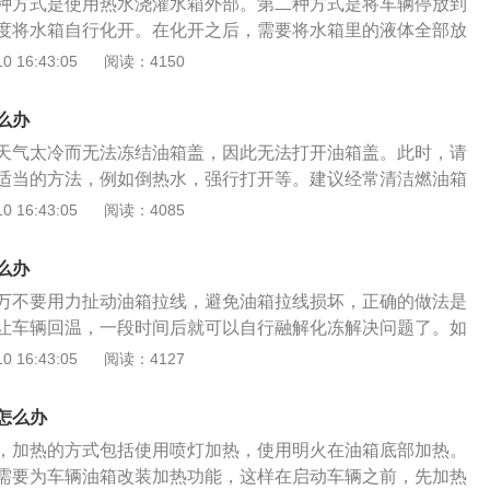
种方式是使用热水浇灌水箱外部。第二种方式是将车辆停放到
覆盖油箱的衬板，衬板通常由一些塑料卡子固定，可以很容易
度将水箱自行化开。在化开之后，需要将水箱里的液体全部放
取下内衬板后，可以看到油箱盖的锁止机构，还可以看到用于
温防冻液，避免再次出现冰冻。车辆的水箱出现了冻住的情况
 16:43:05
阅读：4150
盖拉线，只要拉动拉线，油箱盖便可打开。如果不起作用，可
，可以对水箱的位置进行加热，让水箱里面的水充分的融化，
可动部位，同时不停地拉动拉线，油箱盖会很容易地打开。有
单的，如果自己不能操作，可以联系当地的售后或者是维修厂
上专门设置了一个开关，按动开关油箱盖就可打开。加油尽量
么办
理，水箱解冻之后车辆可以正常使用，并没有什么影响。
加油。因为油泵位于油箱内，油泵连续工作时温度较高，浸在
天气太冷而无法冻结油箱盖，因此无法打开油箱盖。此时，请
温。而油灯亮时说明油面已低于油泵，如果每次都等灯亮再去
适当的方法，例如倒热水，强行打开等。建议经常清洁燃油箱
使用寿命，存油太少或燃油耗尽还有可能烧毁油泵。
常有一个排水孔。如果排水管堵塞，或者在洗车和雨雪期间容
 16:43:05
阅读：4085
结冰时会结冰。冻结油箱盖的电缆的解决方案是：该问题只能
车库中一小段时间并自行融化来解决。请勿拉扯油箱电缆，否
么办
左前门的B柱下部饰板和中门的下部饰板，然后可以更换第三
万不要用力扯动油箱拉线，避免油箱拉线损坏，正确的做法是
板。如果仅油箱盖锁扣损坏，则只能卸下后装饰板，并且可以
让车辆回温，一段时间后就可以自行融解化冻解决问题了。如
要打开加油口盖，请向左缓慢转动加油口盖。
箱盖，可以尝试用热水浇灌油箱盖，让其快速化冻，但事后要
 16:43:05
阅读：4127
避免再次冻结。车辆油箱盖作为车辆燃油的入口，建议要定期
箱盖的下方通常都带有一个排水口，如果这个口子被堵住，在
怎么办
易形成积水，在低温时就会结冰，造成油箱盖被冻住。在给汽
，加热的方式包括使用喷灯加热，使用明火在油箱底部加热。
等待警示灯亮起再加，因为油泵位于油箱内部，油泵连续工作
需要为车辆油箱改装加热功能，这样在启动车辆之前，先加热
量，如果警示灯亮起说明油面过低，油泵没有完全浸没在油