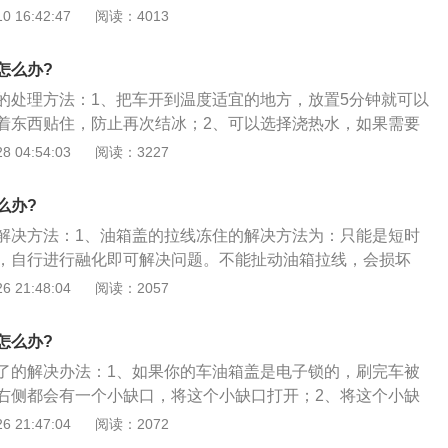
的燃油充分流动，启动车辆就比较的顺畅。机动车辆的油箱出
 16:42:47
阅读：4013
法有效的进行降温，长此以往会缩短油泵的使用寿命，严重的
以先把油箱加热，等待油箱化开之后检查燃油使用标号，如果
达标导致的油箱上冻，可以把车辆的全车油排出，再添加全新
怎么办?
避免问题再次出现，影响到车辆的正常使用。
的处理方法：1、把车开到温度适宜的地方，放置5分钟就可以
着东西贴住，防止再次结冰；2、可以选择浇热水，如果需要
拿保温杯带着热水去，在需要打开的时候把冰融化就可以了；
 04:54:03
阅读：3227
，那就没办法了，只能是暴力解决了，用东西把冰块给敲下来
么办?
解决方法：1、油箱盖的拉线冻住的解决方法为：只能是短时
，自行进行融化即可解决问题。不能扯动油箱拉线，会损坏
门边B柱下饰板及中门下饰板和第三排座椅左侧塑料板即可更
 21:48:04
阅读：2057
盖锁止扣损坏可以只拆后边饰板单独更换拉线锁止。如要打开
左转动盖子。如要关闭加油口盖，向右转动加油口盖直至听到
怎么办?
口门；3、加油尽量不要等油灯亮了再加油。因为油泵位于油
了的解决办法：1、如果你的车油箱盖是电子锁的，刷完车被
作时温度较高，浸在燃油中可以有效降温。而油灯亮时说明油
右侧都会有一个小缺口，将这个小缺口打开；2、将这个小缺
果每次都等灯亮再去加油会缩短油泵的使用寿命，存油太少或
现有一个红色的小拉手，我们只要拉一下这个小拉手即可，油
 21:47:04
阅读：2072
烧毁油泵。
3、在条件允许的情况下可以用热吹风机等吹门把手处，或者