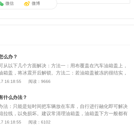
微信
微博
怎么办？
可从以下几个方面解决：方法一：用布覆盖在汽车油箱盖上，
油箱盖，将冰震开后解锁。方法二：若油箱盖被冻的很结实，
油箱盖上，能打开汽车油箱盖后把残留的水清除。方法三：打
 16:18:55
阅读：9666
汽车油箱盖的一侧找到一条红色或者绿色的拉线（即油箱盖紧
次反复拉动油箱盖紧急拉线。
有什么办法？
办法：只能是短时间把车辆放在车库，自行进行融化即可解决
箱拉线，以免损坏。建议常清理油箱盖，油箱盖下方一般都有
这个排水口被堵，或者洗车和雨雪时很容易造成积水，而结冰
 16:18:55
阅读：6102
住。以下是关于汽车油箱的相关介绍：1、油箱盖是指汽车上