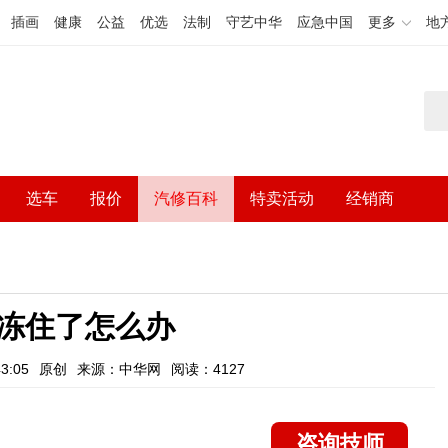
插画
健康
公益
优选
法制
守艺中华
应急中国
更多
地
选车
报价
汽修百科
特卖活动
经销商
冻住了怎么办
3:05
原创
来源：中华网
阅读：4127
咨询技师