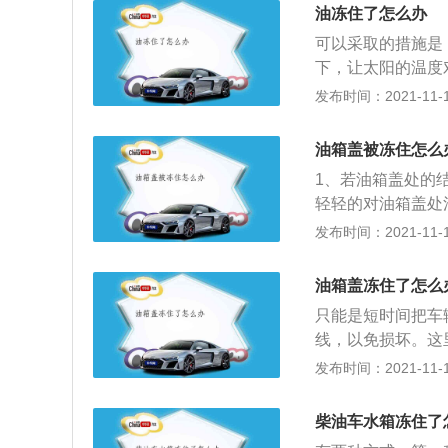
的用于储备汽油的
油冻住了怎么办
的园形入口，这个
可以采取的措施是
部。2、如果是油
下，让太阳的温度
箱的衬板，衬板通
部的油液出现结冰
发布时间：2021-11-10
衬板后，可以看到
车辆的时候，若车
线，只要拉动拉线
车辆加注机油的时
油箱盖被冻住怎么
2、当停放车辆的
1、若油箱盖处的
直射，这样即可减
轻轻的对油箱盖处
开；2、使用温水
发布时间：2021-11-10
部擦干净，以免再
此时，建议车主将
油箱盖冻住了怎么
是红色的拉线，这
只能是短时间把车
拉线；其次，车主
线，以免损坏。这
过程当中需要注意
果这个排水口被堵
发布时间：2021-11-10
象。
冻住。油箱盖是指
成，密封性很好。
柴油车水箱冻住了
于储存。一般是放