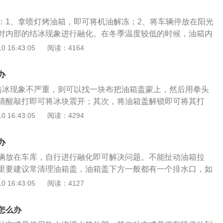
箱子。形状方形，用不锈钢做成，密封性很好。只有一个小小
口只有瓶子的盖子一样大，便于储存。一般是放在汽车的尾
：1、拿喷灯烤油箱，即可将机油解冻；2、将车辆停放在阳光
箱盖打不开，则可以从后备箱入手。首先拆下后备箱内覆盖油
对内部的结冰现象进行融化。在冬季温度较低的时候，油箱内
常由一些塑料卡子固定，可以很容易地用螺丝刀撬开。取下内
的现象是很正常的是，因此，车主无需过度紧张。在日常使用
 16:43:05
阅读：4164
油箱盖的锁止机构，还可以看到用于远距离操作的油箱盖拉
主不想油箱内部的油液结冰，可以采取的防护措施是：1、给
，油箱盖便可打开。
候选择凝点值较高的柴油，这样油液的结冰温度就会很低；
办
时候，可以将车辆停放在阳光的地方，保持引擎盖可以被阳光
结冰现象不严重，则可以找一块布把油箱盖蒙上，然后用拳头
少油箱结冰的几率。
清醒敲打即可将冰块震开；其次，将油箱盖解锁即可将其打
擦油箱盖的结冰处，等周围的冰块融化之后，使用干布将水全
 16:43:05
阅读：4294
次结冰。若发现油箱盖内部电机或者是拉线出现结冰的现象，
后备箱打开；随后，在靠近油箱盖的一侧找到一条绿色的或者
办
种拉线就是厂家在设计车辆的时候专门设计的油箱盖紧急解锁
辆放在车库，自行进行融化即可解决问题。不能扯动油箱拉
反复的拉动油箱盖紧急拉线即可将油箱盖打开；但是在拉动的
里要建议常清理油箱盖，油箱盖下方一般都有一个排水口，如
的是，拉动的幅度一定不能太大，否则会造成拉线断开的现
，或者洗车和雨雪时很容易造成积水，而结冰后就会将油箱盖
 16:43:05
阅读：4127
汽车上的用于储备汽油的箱子。形状是方形的，用不锈钢做
只有一个小小的园形入口，这个口只有瓶子的盖子一样大，便
怎么办
在汽车的尾部。如果是油箱盖打不开，则可以从后备箱入手。