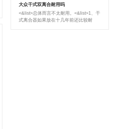
室，最后形成废气排出，就可以让三元
无法制作，需要将车辆送到修理厂或4s
造成烧机油。<&list>3、机油粘度。使用
大众干式双离合耐用吗
催化器得到清洗，排气管堵塞的情况就
店；<&list>2.车辆半轴套管防尘罩破
机油粘度过小的话，同样会有烧机油现
<&list>总体而言不太耐用。<&list>1、干
能够得到解决。
裂，破裂后会出现漏油现象，使半轴磨
象，机油粘度过小具有很好的流动性，
式离合器如果放在十几年前还比较耐
损严重，磨损的半轴容易损坏，产生异
容易窜入到气缸内，参与燃烧。<&list>
用，但是由于现在的汽车发动机动力输
响；<&list>3.稳定器的转向胶套和球头
4、机油量。机油量过多，机油压力过
出越来越高，使得干式离合器散热不足
老化，一般是使用时间过长造成的。解
大，会将部分机油压入气缸内，也会出
的缺陷也逐渐暴露出来。<&list>2、由于
决方法是更换新的质量好的转向橡胶套
现烧机油。<&list>5、机油滤清器堵塞：
干式双离合的工作环境暴露在空气中，
和球头。
会导致进气不畅，使进气压力下降，形
而离合器的散热也是通离合器罩上面的
成负压，使机油在负压的情况下吸入燃
几个小孔来进行散热。但是在行驶过程
烧室引起烧机油。<&list>6、正时齿轮或
中变速箱需要换挡，就不得不使得离合
链条磨损：正时齿轮或链条的磨损会引
器频繁工作。<&list>3、长时间的低速行
起气阀和曲轴的正时不同步。由于轮齿
驶以及过于频繁的启停，导致离合器的
或链条磨损产生的过量侧隙，使得发动
温度不断升高，而低速行驶时空气流动
机的调节无法实现：前一圈的正时和下
效率不高，无法将离合器中的热量有效
一圈可能就不一样。当气阀和活塞的运
的带走，导致离合器内部的温度不断升
动不同步时，会造成过大的机油消耗。
高，加速离合器的磨损。
解决方法：更换正时齿轮或链条。<&list
>7、内垫圈、进风口破裂：新的发动机
设计中，经常采用各种由金属和其他材