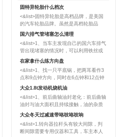
固特异轮胎什么档次
<&list>固特异轮胎是高档品牌，是美国
的汽车轮胎品牌。虽然是高档轮胎品
牌，但是中高低端的轮胎都有生产，这
国六排气管堵塞怎么清理
也是为了更好的开拓市场。
<&list>1、当车主发现自己的国六车排气
管出现堵塞的情况时，可以利用铁丝或
者是细棍，直接将杂物给取出来，如果
在家拿什么练方向盘
堵塞情况比较严重，也可以采取应急措
<&list>1、找一只平底锅，把两耳看作3
施。 <&list>2、直接利用木棍将所有的
点和9点钟方向，同时在6点钟和12点钟
杂物推到排气管里面的位置处，然后将
方向做一个标记。 <&list>2、双手握住
三元催化器拆解开，就可以将堵塞的东
大众1.8t发动机烧机油
平底锅两耳，然后往左打半圈、一圈、
西取出来。但如果是因为积碳过多引起
<&list>1、前后曲轴油封老化：前后曲轴
一圈半的练习，往右同样也要打相同的
的堵塞，就需要将三元催化器泡在草酸
油封与油大面积且持续接触，油的杂质
圈数。 <&list>3、最后强调要反复练
中进行清洗。 <&list>3、也可以利用清
和发动机内持续温度变化使其密封效果
习，这样就可以形成肌肉记忆，在真实
大众冬天过减速带咯吱咯吱响
洗剂对堵塞的情况得到解决，将清洗剂
逐渐减弱，导致渗油或漏油。<&list>2、
驾驶车辆时，不需要记忆也能打好方
放在燃油箱中，与燃油混合后，车辆启
<&list>1.转向器拉杆头有较大间隙，判
活塞间隙过大：积碳会使活塞环与缸体
向。
动时，就可以和汽油一起进入到燃烧
断间隙需要专用仪器和工具，车主本人
的间隙扩大，导致机油流入燃烧室中，