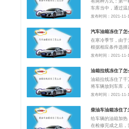
有两种方式：第一
首先拆下后备箱内
车库当中，通过温
地用螺丝刀撬开。
出，添加专用的低
发布时间：2021-11-10
远距离操作的油箱
是可以自行解决的
以按动锁止机构的
操作方法是比较简
些车型在锁止机构
汽车油箱冻住了怎
对车辆进行解冻处
不要等油灯亮了再
在寒冷季节，由于
燃油中可以有效降
根据相应条件选择
加油会缩短油泵的
盖。油箱盖下方通
发布时间：2021-11-10
易积水，则油箱盖
通过将车辆放置在
油箱拉线冻住了怎
则会损坏它；拆卸
油箱拉线冻住了千
排座椅左侧的塑料
将车辆放到车库，
分别更换电缆锁。
果着急打开汽车油
发布时间：2021-11-10
注意将水分擦干，
对其进行清理，油
柴油车油箱冻住了
洗车或者雨天时容
给车辆的油箱加热
车加油时，也不要
在检修完成之后，
时会产生较高的热