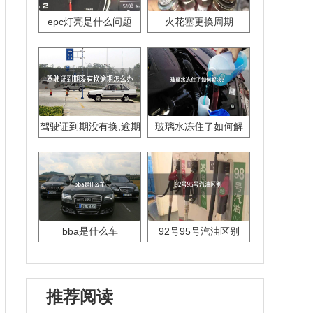
epc灯亮是什么问题
火花塞更换周期
驾驶证到期没有换,逾期
玻璃水冻住了如何解
怎么办??
决？
bba是什么车
92号95号汽油区别
推荐阅读