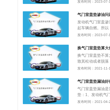
出现老化变硬，因
发布时间：2023-07-17
大、气门室盖垫变
致气门室盖垫处渗
气门室盖垫渗油问
会顺着气缸往下流
发动机气门室盖渗
产生刺鼻气味。
起车辆自燃。所以
查维修。发动机气
发布时间：2023-07-17
均，其产生的压力
油。2、气门室盖
换气门室盖垫算大
室盖垫老化是正常
换气门室盖垫不算
起到密封作用，防
致其松动或者脱落
要及时更换。
查。发动机气门室
发布时间：2021-11-10
对其进行检查，如
漏油，从而造成安
气门室盖垫漏油好
艺不好，另一个是
气门室盖垫漏油是
现问题，很容易使
垫：1、发动机气
配，必要时要更换
的杆式发动机润滑
发布时间：2021-04-28
行驶里程过长时，
缸体相对应，在气
垫和密封圈即可。