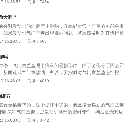
此容易出现机油渗漏的情况。螺丝压力不均衡、螺丝压力过
 16:18:55
阅读：7484
形、曲轴箱强制通风阀堵塞、密封圈密封胶质量不佳等都会导
油。2、介绍二：气门盖处于发动机的上面，渗漏出来的机油
题大吗？
，发动机工作时的温度很高，直接将缸体上的机油蒸发，容易
油会对发动机的润滑产生影响，在高温天气下严重的可能会引
，如果发动机气门室盖出现渗油问题，就应该及时对其进行检
门室盖渗油原因：1、装配时螺丝受力不均。如果螺丝受力不
 16:18:55
阅读：6694
也会不同。当压力过大时就会引起发动机气门室变形而导致渗
垫老化。当汽车购买的年份过长或者行驶的里程过长时，气门
修吗
现象。有关发动机气门室盖的注意事项：发动机气门室盖主要
大修，气门室盖垫属于汽车的易损部件，由于老化等原因会导
止漏油。车辆每行驶2万公里时，应对其进行检查，如有磨损
，从而造成气门室渗油。所以，要按时对气门室盖垫进行检
盖主要起到密封作用，防止漏油。车辆每行驶2万公里时，应
 16:43:05
阅读：4080
有磨损要按时更换。如果气门室盖垫坏了，很容易引起气门室
全隐患。其中，气门室漏油的原因主要有两个，一个是装配工
修吗?
气门室盖垫老化。1、装配工艺不好：如果气门室在装配时出
需要更换盖垫的，这个是修不了的，要直接更换新的气门室盖
其在挤压中发生变形从而导致漏油，这种情况要对其重新装
门盖-又称气门室盖，是发动机顶部的密封部件，与油底壳对应
新的气门室。2、气门室盖垫老化：当汽车购买年份过长或者
油关闭，使发动机运转时，润滑油不会外泄；2、气缸盖与气
 15:09:05
阅读：3742
气门室盖垫老化是正常现象，这种情况只需重新更换气门室盖
缸盖上安装相应的气门，并与气缸体总成形成密封的压缩室，