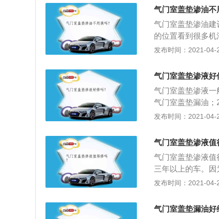
在一定条件下，使
气门室盖垫渗油不
汽缸盖，在下面是
气门室盖垫渗油建
的位置看到很多机
垫确实老化脆化了
发布时间：2021-04-28
气门室盖，更换密
起机内压力过高，
气门室盖垫渗液好
引起更大的麻烦，
气门室盖垫渗液一
常简单：怠速工况
气门室盖垫漏油；
的工作状态了。
盖垫或从其它薄弱
发布时间：2021-04-28
以上是因为油封腐
油。
气门室盖垫渗液值
气门室盖垫渗液值
三年以上的车。因
剂；2、后果就是
发布时间：2021-04-28
达不到，漏油的话
建议拆修，拆修一
气门室盖垫漏油好
建议广大车主朋友