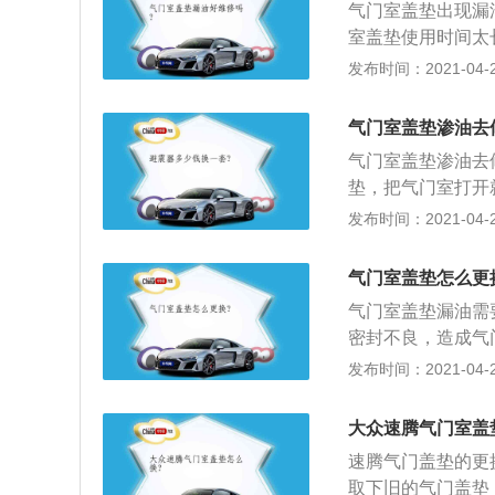
气门室盖垫出现漏
室盖垫使用时间太
堵塞，导致曲轴箱
发布时间：2021-04-28
油；3、车上气门
的机油流入火花塞
气门室盖垫渗油去
气门室盖垫渗油去
垫，把气门室打开
用，以防止漏油；
发布时间：2021-04-28
活塞环关闭不严的
垫关闭不严，或因
气门室盖垫怎么更
匀，还有气门室盖
气门室盖垫漏油需
密封不良，造成气
上升，从气门室盖
发布时间：2021-04-27
盖垫子漏油90%
火花塞里也有油。
大众速腾气门室盖
速腾气门盖垫的更
取下旧的气门盖垫