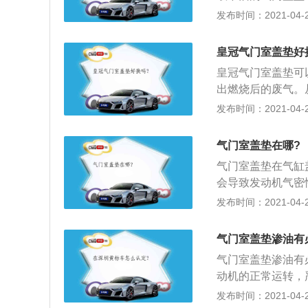
空气并排出燃烧后
发布时间：2021-04-26
用是将空气吸入发
出并散热。汽车气
皇冠气门室盖垫好
会降低；2、会产
皇冠气门室盖垫可
况，超车性能也有
出燃烧后的废气。
象，汽车还会出现
气吸入发动机内，
发布时间：2021-04-26
定，气缸不稳定会
热。气门室盖垫拆
塞，严重时还会导
用一字刀撬松气门
气门室盖垫在哪?
门室盖与缸盖接触
气门室盖垫在气缸
角拧；3、更换纸
会导致发动机气密
的两个结合面擦干
废。气门室盖垫渗
发布时间：2021-04-25
盖，均匀的拧紧气
1、先拆下气门室
门室盖垫；2、用
气门室盖垫渗油有
室盖垫，打上密封
气门室盖垫渗油有
的是，采用正牌配
动机的正常运转，
均匀的抹上黄油，
气门室盖垫。气门
发布时间：2021-04-25
螺栓。