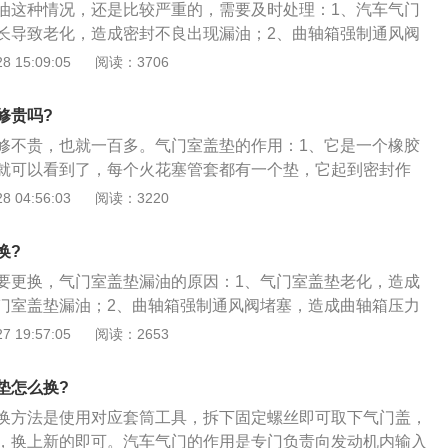
油这种情况，还是比较严重的，需要及时处理：1、汽车气门
长导致老化，造成密封不良出现漏油；2、曲轴箱强制通风阀
压力升高，从阀室盖垫或其他薄弱部位释放压力，也会造成漏
 15:09:05
阅读：3706
室盖出现渗油90%以上是由于油封的腐蚀和老化造成的。泄漏
，因此火花塞中有机油。
修贵吗?
修不贵，也就一百多。气门室盖垫的作用：1、它是一个橡胶
就可以看到了，每个火花塞管套都有一个垫，它起到密封作
2、气门室盖垫的作用可大了，主要解决在发动机老化时出现
 04:56:03
阅读：3220
问题；3、还有排气压力太高引起的窜气现象，导致气门室盖
积碳引起的油质过多，活塞环粘合，气门室盖安装受力不均
换?
垫老化引起的漏油。
要更换，气门室盖垫漏油的原因：1、气门室盖垫老化，造成
门室盖垫漏油；2、曲轴箱强制通风阀堵塞，造成曲轴箱压力
垫或从其它薄弱的地方泄压，造成漏油；3、汽车上的气门室
 19:57:05
阅读：2653
以上是因为油封腐蚀老化导致的，漏出的油流到了火花塞里所以
垫怎么换?
换方法是使用对应套筒工具，拆下固定螺丝即可取下气门盖，
，换上新的即可。汽车气门的作用是专门负责向发动机内输入