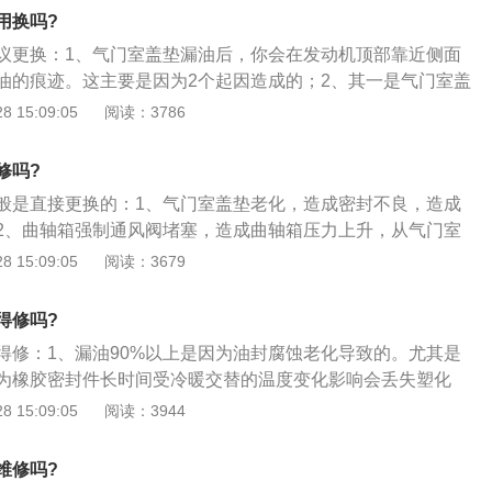
可燃混合气在其内部燃烧；3、最上部的气门室盖，下面的是
用换吗?
汽缸体，最下面的是油底壳。
议更换：1、气门室盖垫漏油后，你会在发动机顶部靠近侧面
油的痕迹。这主要是因为2个起因造成的；2、其一是气门室盖
，失去了密封能力而导致漏油，这个情况其实还好，只要打开
 15:09:05
阅读：3786
封垫就能够处理；3、第二是曲轴箱通风系统的PCV阀堵死引
最终在压力下导致机油渗出。这个毛病如果没查出来，以后会
修吗?
比如曲轴油封漏油等等。但判断PCV阀门工作是否正常到是非
般是直接更换的：1、气门室盖垫老化，造成密封不良，造成
下，用手指试一下曲轴箱进气口的真空度就能瞬间判断PCV阀
2、曲轴箱强制通风阀堵塞，造成曲轴箱压力上升，从气门室
的地方泄压，造成漏油；3、汽车上的气门室盖垫子漏油90%
 15:09:05
阅读：3679
蚀老化导致的，漏出的油流到了火花塞里所以火花塞里也有
得修吗?
得修：1、漏油90%以上是因为油封腐蚀老化导致的。尤其是
为橡胶密封件长时间受冷暖交替的温度变化影响会丢失塑化
密封件收缩变硬失去弹性，严重的甚至断裂（这种程度远远还
 15:09:05
阅读：3944
保养的时候都会发现），漏油问题不可避免；3、这个问题不
次几百到几千甚至上万不等。但是可能解决不了问题还伤车。
维修吗?
使用“免拆修解决汽车漏油”的方法，不拆修解决汽车问题。