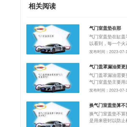
相关阅读
气门室盖垫在那
气门室盖垫在缸盖
以看到，每一个火
漏。发动机气门盖
发布时间：2023-07-17
式发动机润滑油关
应，在气缸盖上安
气门盖罩漏油要更
件下，使可燃混合
气门盖罩漏油需要
是气缸体，最下面
气门室盖垫主要用
质多为橡胶，时间
发布时间：2023-07-17
盖垫处渗油还有可
箱强制通风阀堵塞
换气门室盖垫算不
的上面，渗漏出来
换气门室盖垫不算
缸体上的机油蒸发
是用来密封以防止