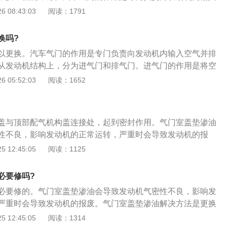
的废气。从发动机结构上，分为进气门和排气门。进气门的作
 08:43:03
阅读：1791
动机内，与燃料混合燃烧；排气门的作用是将燃烧后的废气排
门损坏的症状如下：1、会影响发动机的工作效率，汽车动力
换吗?
生异响，发动机在运行过程中会出现怠速不稳或加速不畅的情
以更换。汽车气门的作用是专门负责向发动机内输入空气并排
所降低，严重时还会导致发动机启动困难，出现打不着火的现
从发动机结构上，分为进气门和排气门。进气门的作用是将空
漏气或积碳增多的现象；3、气门坏了会导致气缸工作不稳
与燃料混合燃烧；排气门的作用是将燃烧后的废气排出并散
 05:52:03
阅读：1652
导致发动机产生抖动，发动机工作无力，还会导致排气管道堵
装方法如下：1、先拆下气门室盖螺丝从两边到中间对角拆，
致排气冒黑烟。
室盖，拿出气门室盖垫；2、用清洗剂清洗气门室盖，清洗气
表面装上气门室盖垫，打上密封胶，拧上螺丝从中间到两边对
盖与顶部配气机构盖连接处，起到密封作用。气门室盖垫渗油
垫操作要注意的是，采用正牌配件纸垫，把发动机和气门室盖
性不良，影响发动机的正常运转，严重时会导致发动机的报
净，纸垫两面均匀的抹上黄油，对准定位柱放好，盖上气门室
油解决方法是更换气门室盖垫。气门室盖垫的更换步骤如下：
 12:45:05
阅读：1125
门室盖是固定螺栓。
盖螺丝从两边到中间对角拆，用一字刀撬松气门室盖，拿出气
清洗剂清洗气门室盖，清洗气门室盖与缸盖接触表面装上气门
必要修吗?
胶，拧上螺丝从中间到两边对角拧；3、更换纸垫操作要注意
必要修的。气门室盖垫渗油会导致发动机气密性不良，影响发
件纸垫，把发动机和气门室盖的两个结合面擦干净，纸垫两面
严重时会导致发动机的报废。气门室盖垫渗油解决方法是更换
对准定位柱放好，盖上气门室盖，均匀的拧紧气门室盖是固定
室盖垫的更换步骤如下：1、先拆下气门室盖螺丝从两边到中
 12:45:05
阅读：1314