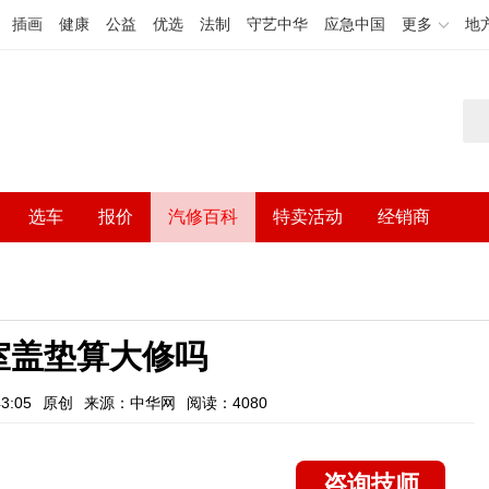
插画
健康
公益
优选
法制
守艺中华
应急中国
更多
地
选车
报价
汽修百科
特卖活动
经销商
室盖垫算大修吗
3:05
原创
来源：中华网
阅读：4080
咨询技师