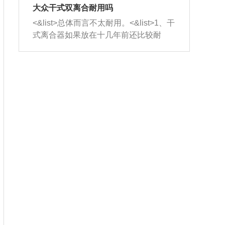
室，最后形成废气排出，就可以让三元
无法制作，需要将车辆送到修理厂或4s
造成烧机油。<&list>3、机油粘度。使用
大众干式双离合耐用吗
催化器得到清洗，排气管堵塞的情况就
店；<&list>2.车辆半轴套管防尘罩破
机油粘度过小的话，同样会有烧机油现
<&list>总体而言不太耐用。<&list>1、干
能够得到解决。
裂，破裂后会出现漏油现象，使半轴磨
象，机油粘度过小具有很好的流动性，
式离合器如果放在十几年前还比较耐
损严重，磨损的半轴容易损坏，产生异
容易窜入到气缸内，参与燃烧。<&list>
用，但是由于现在的汽车发动机动力输
响；<&list>3.稳定器的转向胶套和球头
4、机油量。机油量过多，机油压力过
出越来越高，使得干式离合器散热不足
老化，一般是使用时间过长造成的。解
大，会将部分机油压入气缸内，也会出
的缺陷也逐渐暴露出来。<&list>2、由于
决方法是更换新的质量好的转向橡胶套
现烧机油。<&list>5、机油滤清器堵塞：
干式双离合的工作环境暴露在空气中，
和球头。
会导致进气不畅，使进气压力下降，形
而离合器的散热也是通离合器罩上面的
成负压，使机油在负压的情况下吸入燃
几个小孔来进行散热。但是在行驶过程
烧室引起烧机油。<&list>6、正时齿轮或
中变速箱需要换挡，就不得不使得离合
链条磨损：正时齿轮或链条的磨损会引
器频繁工作。<&list>3、长时间的低速行
起气阀和曲轴的正时不同步。由于轮齿
驶以及过于频繁的启停，导致离合器的
或链条磨损产生的过量侧隙，使得发动
温度不断升高，而低速行驶时空气流动
机的调节无法实现：前一圈的正时和下
效率不高，无法将离合器中的热量有效
一圈可能就不一样。当气阀和活塞的运
的带走，导致离合器内部的温度不断升
动不同步时，会造成过大的机油消耗。
高，加速离合器的磨损。
解决方法：更换正时齿轮或链条。<&list
>7、内垫圈、进风口破裂：新的发动机
设计中，经常采用各种由金属和其他材