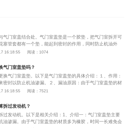
与气门室盖结合处。气门室盖垫是一个胶垫，把气门室拆开可
花塞管套都有一个垫，能起到密封的作用，同时防止机油外
又称气门室盖，是发动机顶部的密封部件，与油底壳对应的杆
 16:18:55
阅读：1074
闭，使发动机运转时，润滑油不会外泄；气缸盖与气缸体相对
装相应的气门，并与气缸体总成形成密封的压缩室，在一定条
换气门室盖垫吗？
气在其内部燃烧；最上部的气门室盖，下面是气缸盖，在下面
更换气门室盖垫。以下是气门室盖垫的具体介绍：１、作用：
的是油底壳。
来密封以防止机油渗漏。２、漏油原因：由于气门室盖垫的材
一长难免会出现老化变硬，因此出现机油渗漏的情况。气门室
 16:18:55
阅读：7521
能是螺丝压力不均衡、螺丝压力过大、气门室盖垫变形、曲轴
、密封圈密封胶质量不佳。３、漏油现象：气门盖处于发动机
算拆过发动机？
的机油会顺着气缸往下流，发动机工作时的温度很高，直接将
拆过发动机。以下是相关介绍：1、介绍一：气门室盖垫主要
，产生刺鼻气味。
机油渗漏。由于气门室盖垫的材质多为橡胶，时间一长难免会