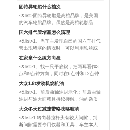
固特异轮胎什么档次
<&list>固特异轮胎是高档品牌，是美国
的汽车轮胎品牌。虽然是高档轮胎品
牌，但是中高低端的轮胎都有生产，这
国六排气管堵塞怎么清理
也是为了更好的开拓市场。
<&list>1、当车主发现自己的国六车排气
管出现堵塞的情况时，可以利用铁丝或
者是细棍，直接将杂物给取出来，如果
在家拿什么练方向盘
堵塞情况比较严重，也可以采取应急措
<&list>1、找一只平底锅，把两耳看作3
施。 <&list>2、直接利用木棍将所有的
点和9点钟方向，同时在6点钟和12点钟
杂物推到排气管里面的位置处，然后将
方向做一个标记。 <&list>2、双手握住
三元催化器拆解开，就可以将堵塞的东
大众1.8t发动机烧机油
平底锅两耳，然后往左打半圈、一圈、
西取出来。但如果是因为积碳过多引起
<&list>1、前后曲轴油封老化：前后曲轴
一圈半的练习，往右同样也要打相同的
的堵塞，就需要将三元催化器泡在草酸
油封与油大面积且持续接触，油的杂质
圈数。 <&list>3、最后强调要反复练
中进行清洗。 <&list>3、也可以利用清
和发动机内持续温度变化使其密封效果
习，这样就可以形成肌肉记忆，在真实
大众冬天过减速带咯吱咯吱响
洗剂对堵塞的情况得到解决，将清洗剂
逐渐减弱，导致渗油或漏油。<&list>2、
驾驶车辆时，不需要记忆也能打好方
放在燃油箱中，与燃油混合后，车辆启
<&list>1.转向器拉杆头有较大间隙，判
活塞间隙过大：积碳会使活塞环与缸体
向。
动时，就可以和汽油一起进入到燃烧
断间隙需要专用仪器和工具，车主本人
的间隙扩大，导致机油流入燃烧室中，