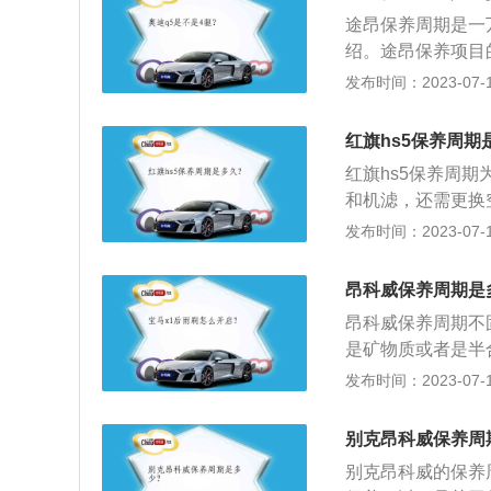
容：大保养是指在
一次。
途昂保养周期是一
气滤芯、汽油滤芯
绍。途昂保养项目
统，燃油系统，动
发布时间：2023-07-17
时都必须更换机油
检查、清洁、补给
红旗hs5保养周期
容整洁，技术状况
红旗hs5保养周期
期。
和机滤，还需更换
好，检查刹车蹄片
发布时间：2023-07-17
（含轮胎气压），
一级保养项目：一
昂科威保养周期是
通、不漏油、不漏
昂科威保养周期不
机、变速器、后桥
是矿物质或者是半
齐全、有效。车辆
习惯不正常，是要
发布时间：2023-07-17
各转向臂连接紧固
成的高一些。2、
一万三千公里，一
别克昂科威保养周
别克昂科威的保养