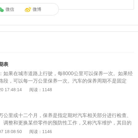
微信
微博
期表
：如果在城市道路上行驶，每8000公里可以保养一次。如果经
路段，可以每一万公里保养一次。汽车的保养周期不是固定
的是什么油。如果你用的是全合成机油，但你平时主要在市区
 17:48:14
阅读：1148
公里就可以保养一次。通常在市区行驶的车辆可以提前保养。在市
等红灯的情况比较多。汽车在等红灯或者堵车的时候，虽然里
发动机一直在运转，所以这种车可以提前保养。如果是经常在
万公里或十二个月，保养是指定期对汽车相关部分进行检查、
行驶的汽车，可以推迟保养。经常在高速或长途道路上行驶的
、调整和更换某些零件的预防性工作，又称汽车维护，其目的
好，发动机中的积碳也较少。汽车的日常保养主要包括更换机
技术状况正常，消除隐患，预防故障发生，减缓劣化过程，延
 18:08:50
阅读：1146
、更换空空气滤芯、更换空调节滤芯等。对于日常维护来说，
保养周期具体周期如下：1、途昂1万公里保养项目：大众途昂