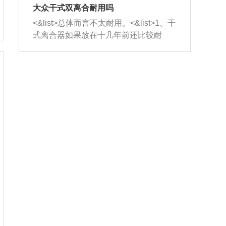
室，最后形成废气排出，就可以让三元
无法制作，需要将车辆送到修理厂或4s
造成烧机油。<&list>3、机油粘度。使用
大众干式双离合耐用吗
催化器得到清洗，排气管堵塞的情况就
店；<&list>2.车辆半轴套管防尘罩破
机油粘度过小的话，同样会有烧机油现
<&list>总体而言不太耐用。<&list>1、干
能够得到解决。
裂，破裂后会出现漏油现象，使半轴磨
象，机油粘度过小具有很好的流动性，
式离合器如果放在十几年前还比较耐
损严重，磨损的半轴容易损坏，产生异
容易窜入到气缸内，参与燃烧。<&list>
用，但是由于现在的汽车发动机动力输
响；<&list>3.稳定器的转向胶套和球头
4、机油量。机油量过多，机油压力过
出越来越高，使得干式离合器散热不足
老化，一般是使用时间过长造成的。解
大，会将部分机油压入气缸内，也会出
的缺陷也逐渐暴露出来。<&list>2、由于
决方法是更换新的质量好的转向橡胶套
现烧机油。<&list>5、机油滤清器堵塞：
干式双离合的工作环境暴露在空气中，
和球头。
会导致进气不畅，使进气压力下降，形
而离合器的散热也是通离合器罩上面的
成负压，使机油在负压的情况下吸入燃
几个小孔来进行散热。但是在行驶过程
烧室引起烧机油。<&list>6、正时齿轮或
中变速箱需要换挡，就不得不使得离合
链条磨损：正时齿轮或链条的磨损会引
器频繁工作。<&list>3、长时间的低速行
起气阀和曲轴的正时不同步。由于轮齿
驶以及过于频繁的启停，导致离合器的
或链条磨损产生的过量侧隙，使得发动
温度不断升高，而低速行驶时空气流动
机的调节无法实现：前一圈的正时和下
效率不高，无法将离合器中的热量有效
一圈可能就不一样。当气阀和活塞的运
的带走，导致离合器内部的温度不断升
动不同步时，会造成过大的机油消耗。
高，加速离合器的磨损。
解决方法：更换正时齿轮或链条。<&list
>7、内垫圈、进风口破裂：新的发动机
设计中，经常采用各种由金属和其他材