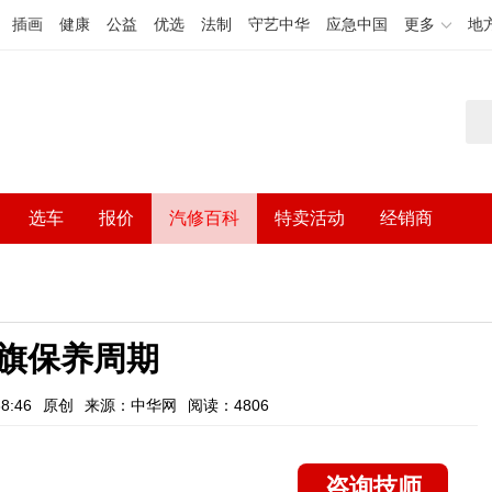
插画
健康
公益
优选
法制
守艺中华
应急中国
更多
地
选车
报价
汽修百科
特卖活动
经销商
旗保养周期
8:46
原创
来源：中华网
阅读：4806
咨询技师