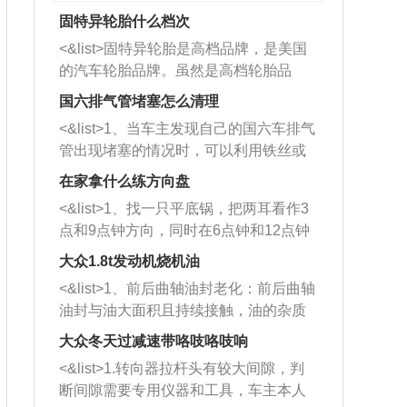
固特异轮胎什么档次
<&list>固特异轮胎是高档品牌，是美国
的汽车轮胎品牌。虽然是高档轮胎品
牌，但是中高低端的轮胎都有生产，这
国六排气管堵塞怎么清理
也是为了更好的开拓市场。
<&list>1、当车主发现自己的国六车排气
管出现堵塞的情况时，可以利用铁丝或
者是细棍，直接将杂物给取出来，如果
在家拿什么练方向盘
堵塞情况比较严重，也可以采取应急措
<&list>1、找一只平底锅，把两耳看作3
施。 <&list>2、直接利用木棍将所有的
点和9点钟方向，同时在6点钟和12点钟
杂物推到排气管里面的位置处，然后将
方向做一个标记。 <&list>2、双手握住
三元催化器拆解开，就可以将堵塞的东
大众1.8t发动机烧机油
平底锅两耳，然后往左打半圈、一圈、
西取出来。但如果是因为积碳过多引起
<&list>1、前后曲轴油封老化：前后曲轴
一圈半的练习，往右同样也要打相同的
的堵塞，就需要将三元催化器泡在草酸
油封与油大面积且持续接触，油的杂质
圈数。 <&list>3、最后强调要反复练
中进行清洗。 <&list>3、也可以利用清
和发动机内持续温度变化使其密封效果
习，这样就可以形成肌肉记忆，在真实
大众冬天过减速带咯吱咯吱响
洗剂对堵塞的情况得到解决，将清洗剂
逐渐减弱，导致渗油或漏油。<&list>2、
驾驶车辆时，不需要记忆也能打好方
放在燃油箱中，与燃油混合后，车辆启
<&list>1.转向器拉杆头有较大间隙，判
活塞间隙过大：积碳会使活塞环与缸体
向。
动时，就可以和汽油一起进入到燃烧
断间隙需要专用仪器和工具，车主本人
的间隙扩大，导致机油流入燃烧室中，