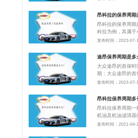
花塞，每8万公里
型SUV，长宽高分别
昂科拉的保养周期
5T、2.0T两款
昂科拉的保养周期是
科拉为例，其属于小型
m，轴距为2570m
发布时间：2023-07-17
架是麦弗逊式独立
增压发动机，最大马
途昂保养周期是多
匹配的是无级变速
大众途昂的首保时
期：大众途昂的首
月。在保养周期即
发布时间：2023-07-17
众途昂保养提示复
置保养信息、确定
昂科拉保养周期多
（更换机油、机油
昂科拉保养周期一
机油及机油滤清器
作用就是对汽车发
发布时间：2021-04-27
芯的作用是在空气
等异物，空气滤芯的