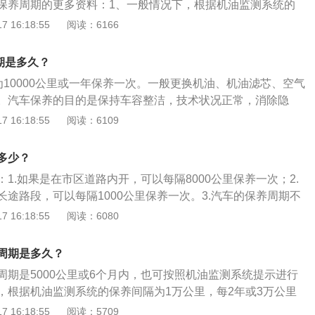
保养周期的更多资料：1、一般情况下，根据机油监测系统的
里，每2年或3万公里更换汽油滤清器和刹车油。2、每2万公里
 16:18:55
阅读：6166
清器，每6万公里更换火花塞，每8万公里更换自动变速箱油。
科威是上汽通用别克推出的一款中型SUV，长宽高分别是4694
期是多久？
1686mm，轴距为2750mm，搭载1.5T、2.0T两款涡轮增压发动
为10000公里或一年保养一次。一般更换机油、机油滤芯、空气
。汽车保养的目的是保持车容整洁，技术状况正常，消除隐
，延长使用周期。以下是关于红旗hs5保养的注意事项:1、换机
 16:18:55
阅读：6109
店提供的机油足矣）。2、清洁空气滤子、空调滤芯、检查制动
油是不是缺失，不够需要补添。3、检查底盘各部位及悬挂是
多少？
松旷（含轮胎气压）.4、检查所有灯光是不是齐全良好。5、检
1.如果是在市区道路内开，可以每隔8000公里保养一次；2.
况。6、测量电瓶电压是不是正常。
途路段，可以每隔1000公里保养一次。3.汽车的保养周期不
车主使用了什么样的机油。以下是关于昂科威汽车的部分介
 16:18:55
阅读：6080
昂科威是别克昂科威旗下一款中型suv，长4686毫米、宽1839
米，轴距为2750毫米。2.动力方面：昂科威搭载的两台发动机采
周期是多久？
，发动机还采用了DVT连续可变正时气门、SIDI智能缸内直
周期是5000公里或6个月内，也可按照机油监测系统提示进行
轮增压器、进气中冷器、中空充钠排气门、活塞冷却喷嘴先进
，根据机油监测系统的保养间隔为1万公里，每2年或3万公里
刹车油，每2万公里更换空气、空调滤清器，每6万公里更换火
 16:18:55
阅读：5709