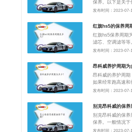
保养。以下是关于
保养间隔为1万公
发布时间：2023-07-17
更换空气、空调滤
扩展内容：别克昂
红旗hs5的保养周
mm、1839mm、
红旗hs5保养周期
机。
滤芯、空调滤等等
患，预防故障发生
发布时间：2023-07-17
油、机滤（用4S
液、防冻液、助力
昂科威养护周期为
不是有异常渗油和
昂科威的养护周期：
查刹车蹄片磨损情
如果经常跑高速和长
是固定的，还要看
发布时间：2023-07-17
绍：1.车型尺寸：
毫米、高1660毫
别克昂科威的保养
用的是全铝材质打造
别克昂科威的保养
喷技术、双涡管涡
保养。一般情况下
的技术。
更换汽油滤清器和
发布时间：2023-07-17