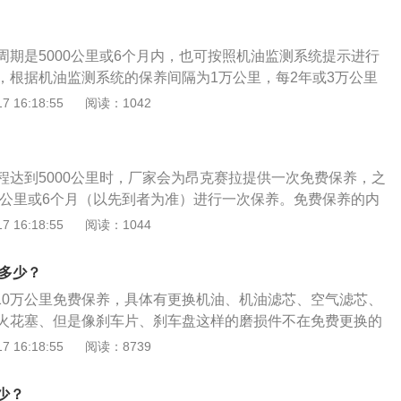
常重要。每次更换机油时，一起更换机油滤清器滤芯。机油滤
目包括更换机油、机滤、空气滤清器三个项目。2、途昂2万公
。购买时需要选择大品牌生产的机油滤芯。
途昂2万公里的保养项目包括更换机油、机滤、空气滤清器、
周期是5000公里或6个月内，也可按照机油监测系统提示进行
塞五个项目。3、途昂3万公里保养项目：大众途昂3万公里的
，根据机油监测系统的保养间隔为1万公里，每2年或3万公里
机油、机滤、空气滤清器三个项目。4、途昂5万公里保养项
刹车油，每2万公里更换空气、空调滤清器，每6万公里更换火
 16:18:55
阅读：1042
公里的保养项目包括更换机油、机滤、空气滤清器三个项目。
更换自动变速箱油。汽车的保养周期不是固定的。如果平时主
保养项目：大众途昂6万公里的保养项目包括更换机油、机滤、
8000公里就可以保养一次。通常在市区行驶的车辆可以提前保
滤清器、汽油滤清器、刹车油、变速箱油、火花塞、正时皮带
，堵车和等红灯的情况比较多。车在等红灯或者堵车的时候，
常养护对汽车来说也相当重要，日常保养即日常维护，是出车
程达到5000公里时，厂家会为昂克赛拉提供一次免费保养，之
，但是发动机一直在运转，所以这款车可以提前保养。如果是
后的作业，由驾驶员负责执行，作业中心内容是清洁、补给和
00公里或6个月（以先到者为准）进行一次保养。免费保养的内
道路上行驶的汽车，可以推迟保养。经常在高速或长途道路上
车辆正常工作状况的经常性、必须的工作。一级维护是由专业
的更换及相关内容的检查等项目。手册周期表上的保养项目采
 16:18:55
阅读：1044
运转良好，发动机中的积碳也较少。汽车的日常保养主要包括
，作业中心内容除日常维护作业外，以清洁、润滑、紧固为
保养项目的保养周期一目了然。其中官方保养周期表显示在常
换机油、更换空空气滤芯、更换空调节滤芯等。对于日常维护
动、操纵等安全部件。二级维护是由专业维修企业负责执行，
拉是每5000公里更换一次发动机机油，空气滤清器每2万公里
机油非常重要。每次更换机油时，一起更换机油滤清器滤芯。
是多少？
级维护作业外，以检查、调整为主，并拆检轮胎，进行轮胎换
次，每4万公里或24个月进行更换，而空调滤清器则是每2万公里
很重要。
进行检测诊断和技术评定，根据结果，确定附加作业或小修项
者10万公里免费保养，具体有更换机油、机油滤芯、空气滤芯、
换。不过考虑到国内空气质量较差等多方面因素，经销商表示机
一并进行。各级维护的周期，依汽车类型和运行条件而定。
火花塞、但是像刹车片、刹车盘这样的磨损件不在免费更换的
000公里更换一次，而空气滤清器最好每1万公里就进行更换，
为免维护设计，正常使用无需保养。汽车保养的相关介绍如
 16:18:55
阅读：8739
塞的更换周期分别缩短到2万公里和4万公里。官方同时还建
义：汽车保养是指定期对汽车相关部分进行检查、清洁、补
箱油每4万公里更换一次，发动机冷却液在前20万公里或10年
更换某些零件预防性工作，又称汽车维护。汽车大保养的内
每10万公里或5年更换一次，轮胎换位在每1万公里时都需换位
少？