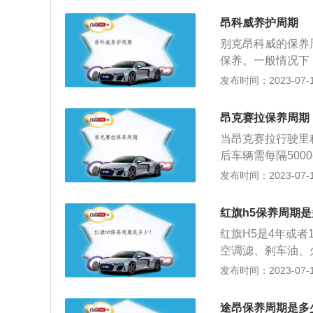
选择合适的机油非
1万公里的保养项
芯的选择也很重要
昂科威养护周期
里保养项目：大众
别克昂科威的保养
空调滤清器、火花
保养。一般情况下
保养项目包括更换
更换汽油滤清器和
发布时间：2023-07-17
目：大众途昂5万
花塞，每8万公里
5、途昂6万公里
要在市区开车，每
空气滤清器、空调
昂克赛拉保养周期
养。在市区开车时
9个项目。此外日
当昂克赛拉行驶里
虽然里程没有增加
前、行车中、收车
后车辆需每隔50
经常在高速或长途
安全检视，是保持
容包括机油、机滤
发布时间：2023-07-17
行驶的汽车发动机
维修企业负责执行
用了表格显示，各
更换机油滤芯、更
主，并检查有关制
规情况下，昂克赛
来说，选择合适的
红旗h5保养周期
作业中心内容除一
或12个月检查一
机油滤芯的选择也
位。二级维护前应
红旗H5是4年或
或12个月进行更
目，结合二级维护
空调滤、刹车油、
油滤清器最好每5
范围之内，变速箱
发布时间：2023-07-17
燃油滤清器和火花
下：汽车保养的定
议，制动液和变速
给、润滑、调整或
时更换一次，之后
途昂保养周期是多