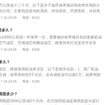
厂商规定时间或里程，进行的内容为更换机油和机油滤芯、空
万公里或十二个月。以下是关于途昂保养项目和保养作用的介
的常规保养。
的介绍：主要包括发动机系统，传动系统，空调系统，冷却系
力转向系统等的维护。根据手册中的说明，大众途昂每次维护
 16:18:55
阅读：8122
滤清器。途昂保养的作用：保养是指定期对汽车相关部分进行
、润滑、调整和更换某些零件的预防性工作。其作用是保持车
是多久？
正常，消除隐患，预防故障发生，减缓劣化过程，延长使用周
为10000公里或一年保养一次，需要做的保养项目包括更换机油
空气滤芯、空调滤芯和燃油滤芯，检查所有灯光是否齐全良
磨损情况，检查底盘各部位及悬挂是不是有异常渗油和松旷
 16:18:55
阅读：6326
测量电瓶电压是否正常等。汽车保养项目包括以下几点：车辆
级保养作业完成后，应该达到车容整洁、连接牢固、三滤畅
多久？
水、不漏气、不漏电。车辆一级保养润滑作业项目：检查发电
固定，根据使用机油来决定，以下是相关信息：1、原厂机油
、转向器的油平面，按规定和添润滑油，车辆各部分油嘴配备
合成，保养里程在6千左右，全合成机油可以跑1万，如果驾驶
一级保养检查紧固作业项目：检查转向器，横拉杆，直拉杆，
提前衰退，目前跑的最远的是Pao级别的机油，品质要比全合
 16:18:55
阅读：6185
情况。
正常情况下可以跑一万二以上，如果习惯正常，换一次可以跑
年换一次即可，这样的更换方式相对经济。
期是多少？
周期是5000公里或6个月内，也可按照机油监测系统提示进行