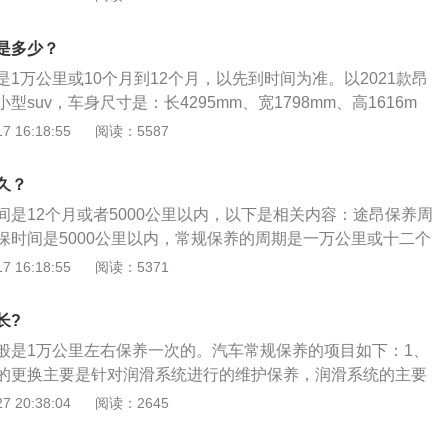
更换自动变速箱油。别克昂科威是上汽通用别克推出的一款中
是4694mm、1839mm、1686mm，轴距为2750mm，搭载1.
是多少？
涡轮增压发动机，匹配9挡手自一体、7挡双离合变速箱。
1万公里或10个月到12个月，以先到时间为准。以2021款昂
suv，车身尺寸是：长4295mm、宽1798mm、高1616m
m，油箱容积为40l，整备质量为1285kg。2021款昂科拉前悬
 16:18:55
阅读：5587
悬架，后悬架是复合扭力梁式非独立悬架，其搭载了1.3l涡轮
力是165ps，最大功率是121kw，最大扭矩是240nm，与其
久？
箱。
间是12个月或者5000公里以内，以下是相关内容：途昂保养周
保时间是5000公里以内，常规保养的周期是一万公里或十二个
将到的时候，仪表也会有相应的保养提示。途昂保养内容：大
 16:18:55
阅读：5371
位操作并不复杂，在信息娱乐系统中按CAR、设置、保养、重
即可。在大众4S店里，一般会建议每5000公里进行一次小保养
长?
格），每一万公里进行常规保养。
般是1万公里左右保养一次的。汽车常规保养的项目如下：1、
的更换主要是针对润滑系统进行的维护保养，润滑系统的主要
动机的各个部件进行有效的润滑，以防过度磨损；2、空气滤
 20:38:04
阅读：2645
进入气缸前对其加以过滤，去除其中夹带的杂质、灰尘、砂粒
清洁保养视使用环境而定，汽油滤芯一般在行驶到20000--2