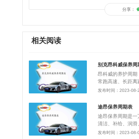
分享：
相关阅读
别克昂科威保养周
昂科威的养护周期
常跑高速、长距离
的，还要看司机用
发布时间：2023-08-20
开车，每8000
区开车时，堵车和
途昂保养周期表
程没有增加，但是
途昂保养周期是一
高速或长途道路上
清洁、补给、润滑
汽车发动机运转良
是保持车容整洁，
发布时间：2023-08-07
油滤芯、更换机油
长使用周期。途昂