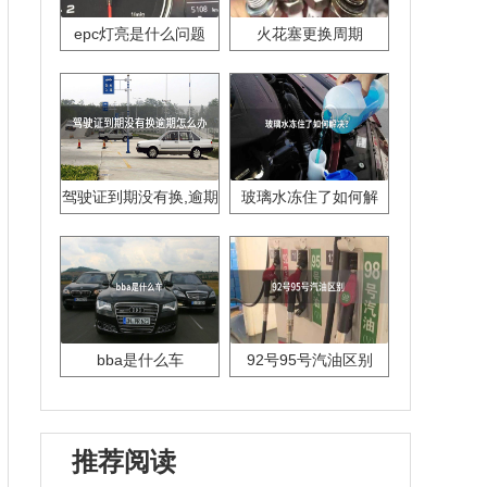
epc灯亮是什么问题
火花塞更换周期
驾驶证到期没有换,逾期
玻璃水冻住了如何解
怎么办??
决？
bba是什么车
92号95号汽油区别
推荐阅读