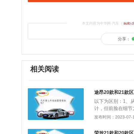
本文内容为中华网·汽车（
auto.
分享：
相关阅读
途昂20款和21款
以下为区别：1、
计，但前脸在细节
体，大灯内部的结
发布时间：2023-07-17
雾灯。2、动力方面
以输出137kW，申
荣放21款和20款