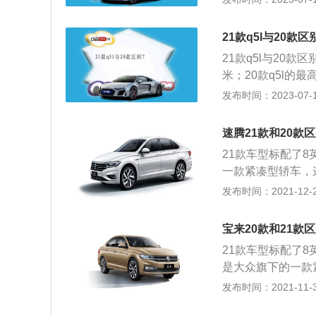
发动机，最大马力1
巡航、车道偏离矫
配置。另外还有1.
光，为行车安全保
21款q5l与20款区
件，车主在外观选
21款q5l与20款
米；20款q5l的
小离地间隙为166m
发布时间：2023-07-17
与20款的油箱容积
动方式均为前置四
速腾21款和20款
21款车型标配了8英
一款紧凑型轿车，这
米，1462毫米。
发布时间：2021-12-24
一款是1.4升涡轮
大扭矩。与这款发
宝来20款和21款
压发动机拥有150
21款车型标配了8英
变速箱。双离合变
是大众旗下的一款紧
手动变速箱研发而
462毫米，轴距为
发布时间：2021-11-30
套换挡控制机构。
压发动机，1.4升
使用了麦弗逊独立