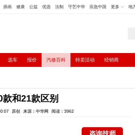
插画
健康
公益
优选
法制
守艺中华
应急中国
更多
地
选车
报价
汽修百科
特卖活动
经销商
0款和21款区别
0:07
原创
来源：中华网
阅读：3962
咨询技师