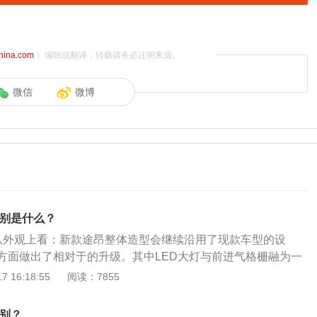
china.com
）编辑或翻译，转载请务必注明来源。
微信
微博
区别是什么？
从外观上看：新款途昂整体造型会继续沿用了现款车型的设
方面做出了相对于的升级。其中LED大灯与前进气格栅融为一
构有所调整，图片车型可能是低配的缘故，因此并没有配备前
 16:18:55
阅读：7855
：新款途昂X申报了代号为DPL的2.0T低功率发动机，最大可
报油耗为7.3L/100km。其实在早前的340批申报名单中，途昂
区别？