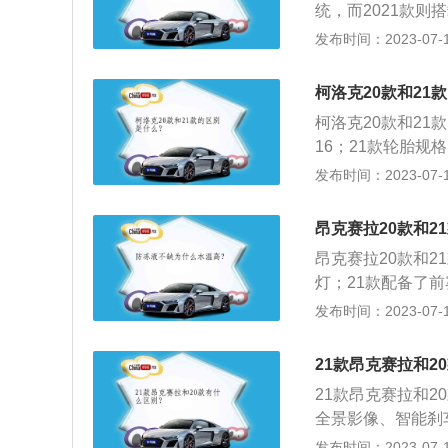
统，而2021款
可以随时监测轮胎
发布时间：2023-07-17
轮胎存在问题。胎
以故障灯的形式提
柯洛克20款和21
不同：2021款
柯洛克20款和21
（包括多媒体系统
16；21款轮胎规格
功能，更加智能化。
型为手刹；21款驻
发布时间：2023-07-17
这两个功能。车内氛
32mm、宽1841
有，而且后期还不
质量均为1380kg
昂克赛拉20款和2
昂克赛拉20款和2
灯；21款配备了
新升级了感应大灯
发布时间：2023-07-17
料：1、昂克赛拉
类型为汽油机，变速
21款昂克赛拉和2
m、1445mm，
21款昂克赛拉和
前驱，车体结构为
全景影像、智能刹
挂，后悬挂类型为
驾驶带来更佳体验
发布时间：2023-07-17