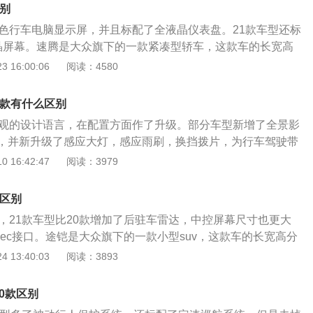
45牛米的最大扭矩，这款发动机的最大功率转速为6000转每分
舒适性。多连杆悬架的成本也是比较高的，这种悬架是基于双
区别
为3900转每分钟。这款发动机搭载了多点电喷技术，并且使用
的，这种悬架是将双叉臂悬架的两个叉臂改成了单独的连杆。
彩色行车电脑显示屏，并且标配了全液晶仪表盘。21款车型还标
1.2升涡轮增压发动机拥有116马力和200牛米的最大扭矩，
晶屏幕。速腾是大众旗下的一款紧凑型轿车，这款车的长宽高
率转速为5000转每分钟，最大扭矩转速为2000到3500转每
，1800毫米，1462毫米，轴距为2731毫米。速腾使用了两款发
 16:00:06
阅读：4580
搭载了缸内直喷技术，并且使用了铝合金缸盖缸体。1.4升涡轮
升涡轮增压发动机，另一款是1.4升涡轮增压发动机。1.2升涡轮
0马力和250牛米的最大扭矩，这款发动机的最大功率转速为50
为85kw，最大功率转速为5000转每分钟，最大扭矩为200牛
分钟，最大扭矩转速为1750到3000转每分钟。宝来的前悬架使用
0款有什么区别
2000到3500转每分钟。这款发动机搭载了缸内直喷技术，并
，后悬架使用了扭力梁非独立悬架。后悬架使用扭力梁可以扩
外观的设计语言，在配置方面作了升级。部分车型新增了全景影
缸盖缸体。使用铝合金缸盖缸体可以降低发动机的重量，这样
和后备箱空间。
，并新升级了感应大灯，感应雨刷，换挡拨片，为行车驾驶带
控性和燃油经济性。与这款发动机匹配的是5速手动变速箱或7
面，车辆搭载2.0L自然吸气发动机，最大马力158马力，最
 16:42:47
阅读：3979
.4升涡轮增压发动机最大功率为110kw，最大功率转速为500
传动系统采用6挡手自一体变速配置。另外还有1.5L自然吸气和
，最大扭矩为250牛米，最大扭矩转速为1750到3000转每分
机的型号可供选择。升级的智能驾驶辅助系统为司机提供自适应巡
载了缸内直喷技术，并且使用了铝合金缸盖缸体。与这款发动
的区别
、车道保持等贴心功能，智能感应大灯能自动适应远近灯光，
离合变速箱。使用双离合变速箱可以提高汽车的换挡速度和传
了，21款车型比20款增加了后驻车雷达，中控屏幕尺寸也更大
航。昂克赛拉最大亮点是搭载的马自达自研独有压燃发动机，
pec接口。途铠是大众旗下的一款小型suv，这款车的长宽高分
的朋友带来强劲动力感受。昂克赛拉21款还能选购个性十足的
1760毫米，1599毫米，轴距为2651毫米。途铠一共使用了两款
 13:40:03
阅读：3893
车主在外观选择方面有更多选择。
5升自然吸气发动机，另一款是1.4升涡轮增压发动机。1.5升自
率为83kw，最大功率转速为6000转每分钟，最大扭矩为145
20款区别
速为3900转每分钟。这款发动机搭载了多点电喷技术，并且使