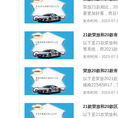
X也早已经申报了2
荣放21款相比，
旧保持不变。
要更加好看，而且
价格也提高，21
发布时间：2023-07-17
别如下：1、安全配
载胎压显示。胎压
21款荣放和20款
气压数值，并且当
以下是21款荣放和
报警则不能显示具
警系统，而202
驾驶员，驾驶员需
显示可以随时监测
发布时间：2023-07-17
款荣放增加GPS
哪个轮胎存在问题
系统、导航、电话
只会以故障灯的形
加智能化。不过另一
荣放20款和21款
媒体设备不同：2
实用的功能，这点
以下是荣放2021
控制系统（包括多
色氛围灯，但在2
规格225/65R17
持车联网功能，更加
在这点上2021款
款配置后视镜电动调
发布时间：2023-07-17
手机映射这两个功
度全景影像、远程启
021款荣没有，
的前悬挂均为麦弗
21款荣放和20款
前置前驱。
以下是21款荣放和