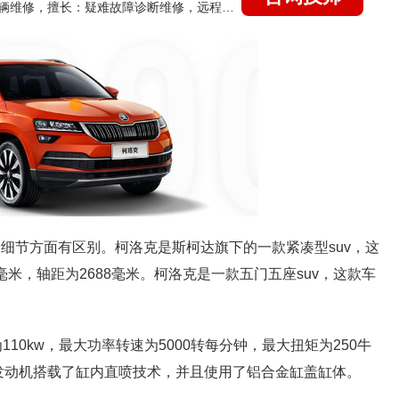
国家认证的汽车维修技师，15年德美日等各系车辆维修，擅长：疑难故障诊断维修，远程维修技术指导
的细节方面有区别。柯洛克是斯柯达旗下的一款紧凑型suv，这
4毫米，轴距为2688毫米。柯洛克是一款五门五座suv，这款车
10kw，最大功率转速为5000转每分钟，最大扭矩为250牛
这款发动机搭载了缸内直喷技术，并且使用了铝合金缸盖缸体。