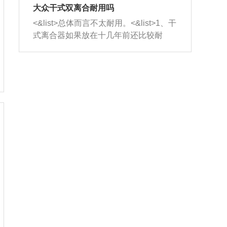
室，最后形成废气排出，就可以让三元
无法制作，需要将车辆送到修理厂或4s
造成烧机油。<&list>3、机油粘度。使用
大众干式双离合耐用吗
催化器得到清洗，排气管堵塞的情况就
店；<&list>2.车辆半轴套管防尘罩破
机油粘度过小的话，同样会有烧机油现
<&list>总体而言不太耐用。<&list>1、干
能够得到解决。
裂，破裂后会出现漏油现象，使半轴磨
象，机油粘度过小具有很好的流动性，
式离合器如果放在十几年前还比较耐
损严重，磨损的半轴容易损坏，产生异
容易窜入到气缸内，参与燃烧。<&list>
用，但是由于现在的汽车发动机动力输
响；<&list>3.稳定器的转向胶套和球头
4、机油量。机油量过多，机油压力过
出越来越高，使得干式离合器散热不足
老化，一般是使用时间过长造成的。解
大，会将部分机油压入气缸内，也会出
的缺陷也逐渐暴露出来。<&list>2、由于
决方法是更换新的质量好的转向橡胶套
现烧机油。<&list>5、机油滤清器堵塞：
干式双离合的工作环境暴露在空气中，
和球头。
会导致进气不畅，使进气压力下降，形
而离合器的散热也是通离合器罩上面的
成负压，使机油在负压的情况下吸入燃
几个小孔来进行散热。但是在行驶过程
烧室引起烧机油。<&list>6、正时齿轮或
中变速箱需要换挡，就不得不使得离合
链条磨损：正时齿轮或链条的磨损会引
器频繁工作。<&list>3、长时间的低速行
起气阀和曲轴的正时不同步。由于轮齿
驶以及过于频繁的启停，导致离合器的
或链条磨损产生的过量侧隙，使得发动
温度不断升高，而低速行驶时空气流动
机的调节无法实现：前一圈的正时和下
效率不高，无法将离合器中的热量有效
一圈可能就不一样。当气阀和活塞的运
的带走，导致离合器内部的温度不断升
动不同步时，会造成过大的机油消耗。
高，加速离合器的磨损。
解决方法：更换正时齿轮或链条。<&list
>7、内垫圈、进风口破裂：新的发动机
设计中，经常采用各种由金属和其他材