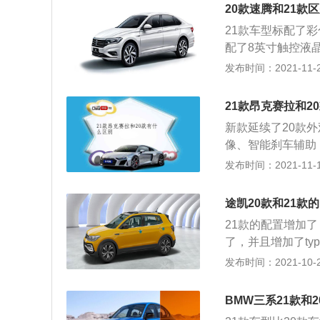
拥有113马力和1
车的操控性和乘坐
20款速腾和21款
钟，最大扭矩转速
叉臂悬架改进而来
21款车型标配了
了铝合金缸盖缸体。
配了8英寸触控液
这款发动机的最大功
分别是4753毫米
发布时间：2021-11-23
分钟。这款发动机
动机，一款是1.2
增压发动机拥有15
增压发动机最大功率
00到6000转每
21款昂克赛拉和2
米，最大扭矩转速为
了麦弗逊独立悬架
新款延续了20款
且使用了铝合金你
大后排的乘坐空间
像、智能刹车辅助
可以提高汽车的操
来更佳体验。动力方
发布时间：2021-11-10
速双离合变速箱。1
大扭矩202牛米。
0到6000转每分钟
2.0L压燃发动
钟。这款发动机搭
途凯20款和21款
航、车道偏离矫正
机匹配的是7速双
21款的配置增加
为行车安全保驾护
动效率。
了，并且增加了ty
为喜欢高性能操控
别是4218毫米，
发布时间：2021-10-24
运动化改装套件，
发动机，一款是1.
然吸气发动机最大功
BMW三系21款和
牛米，最大扭矩转