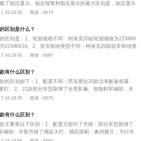
则搭载了胎压显示。胎压报警和胎压显示的最大区别是，胎压显示
的气压数值，并且当轮胎胎压异常时，系统会直接指出是哪个
 16:18:55
阅读：6674
压报警则不能显示具体数值，而且当车胎气压太低时系统只会
醒驾驶员，驾驶员需要下车对四个车轮逐一排查。多媒体设备
款的区别是什么？
荣放增加了GPS导航系统、导航路况信息显示、语音识别控制系统
款的区别是：1、轮胎规格不同：柯洛克20款轮胎规格为215/60r
、导航、电话、空调和天窗），同时多媒体系统还支持车联网
为215/60r18。2、驻车制动类型不同：柯洛克20款驻车制动类
不过另一方面，2021款却简配了CARLIFE和原厂手机映射
车制动类型为电子驻车。柯洛克20款和21款车身尺寸均为长44
 16:18:55
阅读：6587
围灯不同：2020款荣放配备了单色氛围灯，但2021款荣没
mm、高1614mm，轴距均为2688mm，油箱容积均为51l，整备
支持原厂加装。
，均搭载了1.4t涡轮增压发动机。
1款有什么区别？
1款的区别如下：1、配置不同：昂克赛拉20款没有配备前雾
前雾灯。2、21款部分车型新增了全景影像、智能刹车辅助，并
，感应雨刷，换挡拨片。3、价格不同：21款略贵。扩展资
 16:18:55
阅读：6575
20款和21款的生产厂商为长安马自达，级别为紧凑型车，动力
箱为6挡MT。这两款车的长宽高分别为4662mm、1797m
0款有什么区别？
轴距为2726mm，车身类型为4门5座三厢轿车，驱动方式为前置
20款主要有以下区别：1、配置方面作了升级：部分车型新增了
承载式，助力类型为电动助力，前悬挂类型为麦弗逊式独立悬
车辅助，并新升级了感应大灯，感应雨刷，换挡拨片，为行车
蝶形仿生式非独立悬挂。2、动力方面，车辆搭载2.0L自然吸气
。2、安全系统：升级了智能驾驶辅助系统为司机提供自适应
 16:18:55
阅读：6550