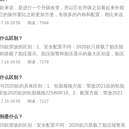
.0T162kW的高功率版（380TSI），所以预计途昂的动力也依
20款来说，是进行一个升级改变，所以它在升级之后看起来外观
它的操作要比之前更加方便，有很多的内饰和配置，相比来说
款的动力要更加足，因为它选择的发动机功率就要更大。具体区
 16:18:55
阅读：7584
置小幅度升级：2020款只搭载胎压报警系统，而2021款则搭
报警和胎压显示的最大区别是，胎压显示可以随时监测轮胎的
有什么区别？
轮胎胎压异常时，系统会直接指出是哪个轮胎存在问题。胎压
20款荣放的区别：1、安全配置不同：2020款只搭载了胎压报
体数值，而且当车胎气压太低时系统只会以故障灯的形式提醒
1款则搭载了胎压显示。胎压报警和胎压显示的最大区别是，胎压
要下车对四个车轮逐一排查。2、多媒体设备有所升级：2021
轮胎的气压数值，并且当轮胎胎压异常时，系统会直接指出是
 16:18:55
阅读：7278
导航系统、导航路况信息显示、语音识别控制系统（包括多媒体
。胎压报警则不能显示具体数值，而且当车胎气压太低时系统
、空调和天窗），同时多媒体系统还支持车联网功能，车机更
式提醒驾驶员，驾驶员需要下车对四个车轮逐一排查。2、多
方面，2021款却简配CARLIFE和原厂手机映射这两个如此
有什么区别？
021款荣放增加了GPS导航系统、导航路况信息显示、语音识别
确实需要批评。3、车内氛围灯有所变化：2020款荣放配备单
款与2020款的具体区别：1、轮胎规格方面：荣放2021款的轮胎
媒体系统、导航、电话、空调和天窗），同时多媒体系统还支
021款荣放上这个配置却被取消，而且后期还不支持原厂加装，
；荣放2020款的轮胎规格225/60R18。2、配置方面：荣放2021
智能化。不过另一方面，2021款却简配了CARLIFE和原厂
减配。
节、4.2英寸的液晶仪表盘和自动驻车；荣放2020款配置360
 16:18:55
阅读：7127
能。3、车内氛围灯不同：2020款荣放配备了单色氛围灯，但2
动和无钥匙启动系统。3、悬挂方面：荣放2021款与2020款
而且后期还不支持原厂加装。
逊式独立悬挂，后悬挂为E型多连杆式独立悬挂，驱动方式是
区别是什么？
20款荣放的区别：安全配置不同：2020款只搭载了胎压报警系