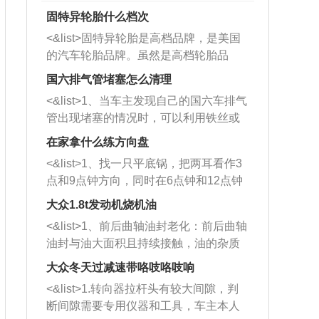
固特异轮胎什么档次
<&list>固特异轮胎是高档品牌，是美国
的汽车轮胎品牌。虽然是高档轮胎品
牌，但是中高低端的轮胎都有生产，这
国六排气管堵塞怎么清理
也是为了更好的开拓市场。
<&list>1、当车主发现自己的国六车排气
管出现堵塞的情况时，可以利用铁丝或
者是细棍，直接将杂物给取出来，如果
在家拿什么练方向盘
堵塞情况比较严重，也可以采取应急措
<&list>1、找一只平底锅，把两耳看作3
施。 <&list>2、直接利用木棍将所有的
点和9点钟方向，同时在6点钟和12点钟
杂物推到排气管里面的位置处，然后将
方向做一个标记。 <&list>2、双手握住
三元催化器拆解开，就可以将堵塞的东
大众1.8t发动机烧机油
平底锅两耳，然后往左打半圈、一圈、
西取出来。但如果是因为积碳过多引起
<&list>1、前后曲轴油封老化：前后曲轴
一圈半的练习，往右同样也要打相同的
的堵塞，就需要将三元催化器泡在草酸
油封与油大面积且持续接触，油的杂质
圈数。 <&list>3、最后强调要反复练
中进行清洗。 <&list>3、也可以利用清
和发动机内持续温度变化使其密封效果
习，这样就可以形成肌肉记忆，在真实
大众冬天过减速带咯吱咯吱响
洗剂对堵塞的情况得到解决，将清洗剂
逐渐减弱，导致渗油或漏油。<&list>2、
驾驶车辆时，不需要记忆也能打好方
放在燃油箱中，与燃油混合后，车辆启
<&list>1.转向器拉杆头有较大间隙，判
活塞间隙过大：积碳会使活塞环与缸体
向。
动时，就可以和汽油一起进入到燃烧
断间隙需要专用仪器和工具，车主本人
的间隙扩大，导致机油流入燃烧室中，