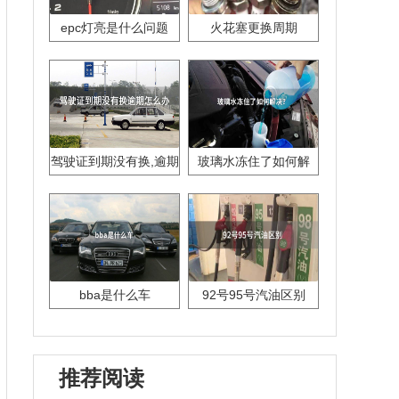
epc灯亮是什么问题
火花塞更换周期
驾驶证到期没有换,逾期
玻璃水冻住了如何解
怎么办??
决？
bba是什么车
92号95号汽油区别
推荐阅读