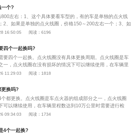
异常，一定要慎重对待。点火线圈的损坏比较容易判断，当车
钱一个?
动机出现不正常的抖动（行驶较长的公里数后），同时伴有动
格800左右：1、这个具体要看车型的，有的车是单独的点火线
这时你就要考虑有可能是点火线圈的问题了。点火线圈一旦出
2、如果是单独的点火线圈，价格150～200左右一个；3、如
火花塞不工作，继而这个汽缸的混合气体就不会爆燃，车辆在
的，价格200左右，如果整体的那种，和标志车型一样的那
 16:50:05
阅读：6196
况，动力的缺失就是自然的了。
。
要四个一起换吗?
需要四个一起换。点火线圈没有具体更换周期。点火线圈是车
之一，点火线圈在没有损坏的情况下可以继续使用，在车辆里
里时需要进行检测。点火线圈的更换步骤如下：1、打开发动机
 11:29:03
阅读：1818
；使用内五角扳手拆下点火线圈固定螺丝；2、取下点火线圈
丝刀轻轻翘起来，取出点火线圈；3、放入新的点火线圈并紧
都更换吗?
插头后见将顶部盖板盖好。
4个都更换。点火线圈是车点火器的组成部分之一，点火线圈
下可以继续使用，在车辆里程数达到10万公里时需要进行检
换步骤如下：1、打开发动机顶部点火线圈盖子；使用内五角
 09:34:03
阅读：1734
固定螺丝；2、取下点火线圈电源插头；使用螺丝刀轻轻翘起
；3、放入新的点火线圈并紧固螺丝；接上电源插头后见将顶
是4个一起换?