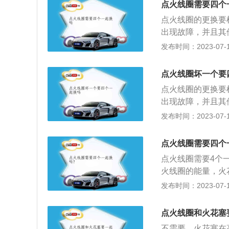
点火线圈需要四个
点火线圈的更换要
出现故障，并且其
以直接更换故障的
发布时间：2023-07-17
时间，寿命在10
线圈之所以能将车
点火线圈坏一个要
级线圈与次级线圈
点火线圈的更换要
通变压器是连续工
出现故障，并且其
以不同的频率反复
10万公里以内，
发布时间：2023-07-17
周产生一个很强的
火线圈已经使用有
时，初级线圈的磁
更换。一般一个点
场消失速度越快，
点火线圈需要四个
的工作正常，那么
感应出来的电压越
点火线圈需要4个
机、机座和连接部
火线圈的能量，火
火就不远了，所以
运行的基本条件。
发布时间：2023-07-17
什么异常，一定要
使用内五角扳手拆
然发动机出现不正
轻翘起来，取出点
失，这时你就要考
点火线圈和火花塞
顶部盖板盖好。
造成火花塞不工作
不需要。火花塞在