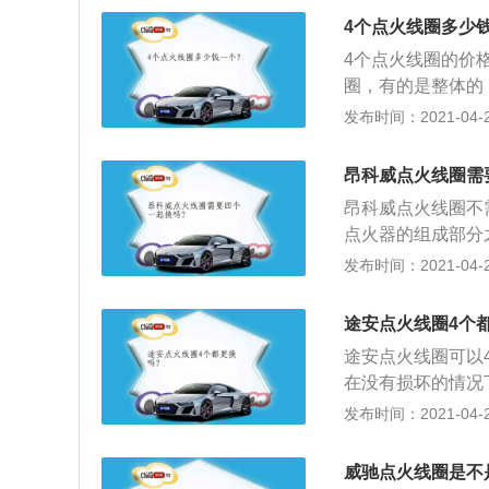
视，如果出现什么
4个点火线圈多少
辆在行驶中突然发
4个点火线圈的价
力上的明显缺失，
圈，有的是整体的；
现异常，就会造成
果是整体的带缸线
发布时间：2021-04-28
失去一个汽缸的情
种，价格800左右
昂科威点火线圈需
昂科威点火线圈不
点火器的组成部分
程数达到10万公
发布时间：2021-04-26
顶部点火线圈盖子
电源插头；使用螺
途安点火线圈4个
固螺丝；接上电源
途安点火线圈可以
在没有损坏的情况
测。点火线圈的更
发布时间：2021-04-26
扳手拆下点火线圈
来，取出点火线圈
威驰点火线圈是不
部盖板盖好。