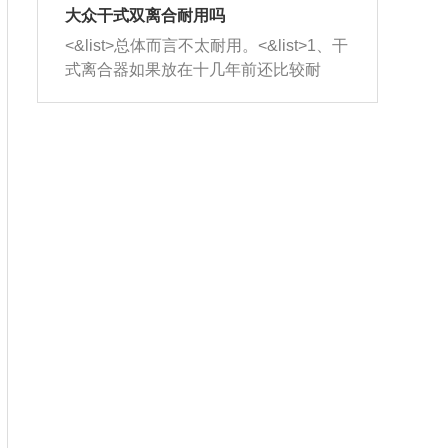
室，最后形成废气排出，就可以让三元
无法制作，需要将车辆送到修理厂或4s
造成烧机油。<&list>3、机油粘度。使用
大众干式双离合耐用吗
催化器得到清洗，排气管堵塞的情况就
店；<&list>2.车辆半轴套管防尘罩破
机油粘度过小的话，同样会有烧机油现
<&list>总体而言不太耐用。<&list>1、干
能够得到解决。
裂，破裂后会出现漏油现象，使半轴磨
象，机油粘度过小具有很好的流动性，
式离合器如果放在十几年前还比较耐
损严重，磨损的半轴容易损坏，产生异
容易窜入到气缸内，参与燃烧。<&list>
用，但是由于现在的汽车发动机动力输
响；<&list>3.稳定器的转向胶套和球头
4、机油量。机油量过多，机油压力过
出越来越高，使得干式离合器散热不足
老化，一般是使用时间过长造成的。解
大，会将部分机油压入气缸内，也会出
的缺陷也逐渐暴露出来。<&list>2、由于
决方法是更换新的质量好的转向橡胶套
现烧机油。<&list>5、机油滤清器堵塞：
干式双离合的工作环境暴露在空气中，
和球头。
会导致进气不畅，使进气压力下降，形
而离合器的散热也是通离合器罩上面的
成负压，使机油在负压的情况下吸入燃
几个小孔来进行散热。但是在行驶过程
烧室引起烧机油。<&list>6、正时齿轮或
中变速箱需要换挡，就不得不使得离合
链条磨损：正时齿轮或链条的磨损会引
器频繁工作。<&list>3、长时间的低速行
起气阀和曲轴的正时不同步。由于轮齿
驶以及过于频繁的启停，导致离合器的
或链条磨损产生的过量侧隙，使得发动
温度不断升高，而低速行驶时空气流动
机的调节无法实现：前一圈的正时和下
效率不高，无法将离合器中的热量有效
一圈可能就不一样。当气阀和活塞的运
的带走，导致离合器内部的温度不断升
动不同步时，会造成过大的机油消耗。
高，加速离合器的磨损。
解决方法：更换正时齿轮或链条。<&list
>7、内垫圈、进风口破裂：新的发动机
设计中，经常采用各种由金属和其他材