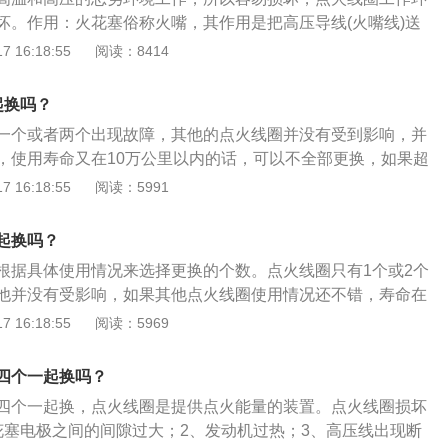
失就是自然的了。
坏。作用：火花塞俗称火嘴，其作用是把高压导线(火嘴线)送
电，击穿火花塞两个电极间空气，产生电火花以此引燃气缸内
 16:18:55
阅读：8414
类型：主要有准型火花塞、缘体突出型火花塞、电极型火花
极型火花塞、面跳火型火花塞等。火花塞与点火系统和供油系
起换吗？
功，在很大程度上共同决定着发动机的性能。
一个或者两个出现故障，其他的点火线圈并没有受到影响，并
，使用寿命又在10万公里以内的话，可以不全部更换，如果超
全部一起换。有关点火线圈的资料如下：1、点火装置的核心部
 16:18:55
阅读：5991
关装置，提高点火线圈的能量，火花塞就能产生足够能量的火
适应现代发动机运行的基本条件。2、通常的点火线圈里面有
起换吗？
圈和次级线圈。初级线圈用较粗的漆包线，通常用0.5-1毫米左
根据具体使用情况来选择更换的个数。点火线圈只有1个或2个
-500匝左右；次级线圈用较细的漆包线，通常用0.1毫米左右的
他并没有受影响，如果其他点火线圈使用情况还不错，寿命在
-25000匝左右。3、点火线圈依照磁路分为开磁式及闭磁式两种。
那么可以直接更换故障的点火线圈，不需要4个一起换。如果点
 16:18:55
阅读：5969
用开磁式，其铁芯用0.3毫米左右的硅钢片叠成，铁芯上绕有次
一段时间，寿命在10万公里以上，这时建议即使坏一个也全部
磁式则采用形似Ⅲ的铁芯绕初级线圈，外面再绕次级线圈，磁
换流程：1、打开发动机舱盖，有发动机罩的需要卸下，这时
合磁路。
四个一起换吗？
缸裸漏的点火线圈。2、将黄色插销慢慢向外提起，注意不要
四个一起换，点火线圈是提供点火能量的装置。点火线圈损坏
再向下压动黑色卡扣柄，并同时向外慢慢拔出插头。由于每缸
花塞电极之间的间隙过大；2、发动机过热；3、高压线出现断
气缸一一对应，所以切勿搞混。3、使用对应的套筒工具将各