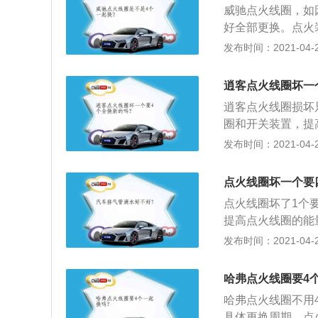
威驰点火线圈，如
好全部更换。点火
量，火花塞就能产
发布时间：2021-04-26
条件。点火线圈的
五角扳手拆下点火
逍客点火线圈坏一
轻翘起来，取出点
逍客点火线圈损坏
后见将顶部盖板盖
圈和开关装置，提
火装置适应现代发
发布时间：2021-04-26
动机顶部点火线圈
火线圈电源插头；
点火线圈坏一个要
线圈并紧固螺丝；
点火线圈坏了1个
提高点火线圈的能
发动机运行的基本
发布时间：2021-04-25
圈盖子；2、使用
头；4、使用螺丝
哈弗点火线圈要4
丝；6、接上电源
哈弗点火线圈不用
具体更换周期。点