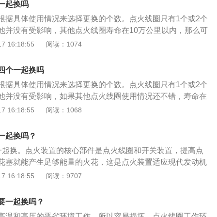
一起换吗
根据具体使用情况来选择更换的个数。点火线圈只有1个或2个
他并没有受影响，其他点火线圈寿命在10万公里以内，那么可
点火线圈，不需要4个一起换。如果点火线圈已经使用有一段
 16:18:55
阅读：1074
万公里以上，这时建议即使坏一个也全部更换。工作原理：点火
上低压电变成高电压，是由于有与普通变压器相同的形式，初
四个一起换吗
的匝数比大。但点火线圈工作方式却与普通变压器不一样，普
根据具体使用情况来选择更换的个数。点火线圈只有1个或2个
作的，而点火线圈则是断续工作的，它根据发动机不同的转速
他并没有受影响，如果其他点火线圈使用情况还不错，寿命在
进行储能及放能。当初级线圈接通电源时，随着电流的增长四
那么可以直接更换故障的点火线圈，不需要4个一起换。如果点
 16:18:55
阅读：1068
磁场，铁芯储存了磁场能；当开关装置使初级线圈电路断开
一段时间，寿命在10万公里以上，这时建议即使坏一个也全部
场迅速衰减，次级线圈就会感应出很高的电压。初级线圈的磁
火线圈负责一个汽缸，如果只有一个点火线圈发生故障，其余
电流断开瞬间的电流越大，两个线圈的匝比越大，则次级线圈
一起换吗？
勉强应急行驶不成问题。如果不及时处理的话，对车的发动
高。
一起换。点火装置的核心部件是点火线圈和开关装置，提高点
件等都非常不利，要是再有一个点火线圈罢工，那距离自动熄
花塞就能产生足够能量的火花，这是点火装置适应现代发动机
最好赶紧到维修店进行检修。对点火线圈不能轻视，如果出现
以下是点火线圈的拆装步骤：打开发动机顶部点火线圈盖子；
 16:18:55
阅读：9707
慎重对待。点火线圈的损坏比较容易判断，当车辆在行驶中突
下点火线圈固定螺丝；取下点火线圈电源插头；使用螺丝刀轻
常的抖动（行驶较长的公里数后），同时伴有动力上的明显缺
火线圈；放入新的点火线圈并紧固螺丝；接上电源插头后见将
虑有可能是点火线圈的问题了。点火线圈一旦出现异常，就会
要一起换吗？
，继而这个汽缸的混合气体就不会爆燃，车辆在失去一个汽缸
高温和高压的恶劣环境工作，所以容易损坏，点火线圈工作环