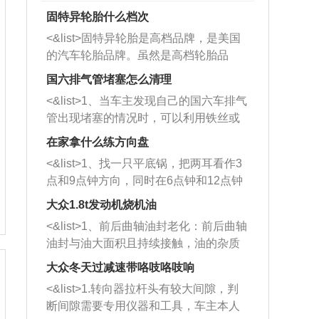
固特异轮胎什么档次
<&list>固特异轮胎是高档品牌，是美国
的汽车轮胎品牌。虽然是高档轮胎品
牌，但是中高低端的轮胎都有生产，这
国六排气管堵塞怎么清理
也是为了更好的开拓市场。
<&list>1、当车主发现自己的国六车排气
管出现堵塞的情况时，可以利用铁丝或
者是细棍，直接将杂物给取出来，如果
在家拿什么练方向盘
堵塞情况比较严重，也可以采取应急措
<&list>1、找一只平底锅，把两耳看作3
施。 <&list>2、直接利用木棍将所有的
点和9点钟方向，同时在6点钟和12点钟
杂物推到排气管里面的位置处，然后将
方向做一个标记。 <&list>2、双手握住
三元催化器拆解开，就可以将堵塞的东
大众1.8t发动机烧机油
平底锅两耳，然后往左打半圈、一圈、
西取出来。但如果是因为积碳过多引起
<&list>1、前后曲轴油封老化：前后曲轴
一圈半的练习，往右同样也要打相同的
的堵塞，就需要将三元催化器泡在草酸
油封与油大面积且持续接触，油的杂质
圈数。 <&list>3、最后强调要反复练
中进行清洗。 <&list>3、也可以利用清
和发动机内持续温度变化使其密封效果
习，这样就可以形成肌肉记忆，在真实
大众冬天过减速带咯吱咯吱响
洗剂对堵塞的情况得到解决，将清洗剂
逐渐减弱，导致渗油或漏油。<&list>2、
驾驶车辆时，不需要记忆也能打好方
放在燃油箱中，与燃油混合后，车辆启
<&list>1.转向器拉杆头有较大间隙，判
活塞间隙过大：积碳会使活塞环与缸体
向。
动时，就可以和汽油一起进入到燃烧
断间隙需要专用仪器和工具，车主本人
的间隙扩大，导致机油流入燃烧室中，