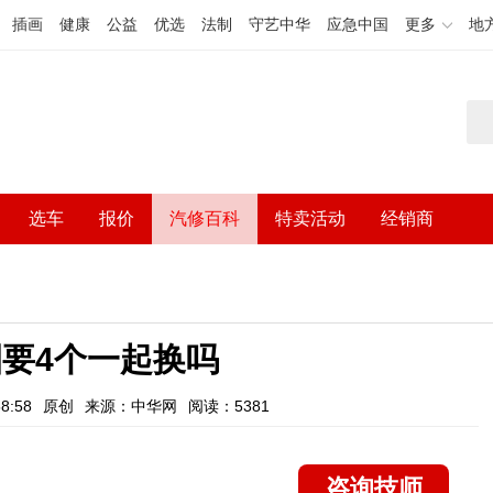
插画
健康
公益
优选
法制
守艺中华
应急中国
更多
地
选车
报价
汽修百科
特卖活动
经销商
要4个一起换吗
8:58
原创
来源：中华网
阅读：5381
咨询技师