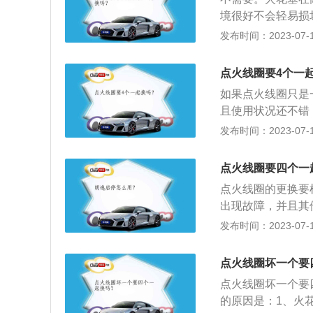
的情况，动力的缺
境很好不会轻易损
来的脉冲高压电放
发布时间：2023-07-17
的混合气体。主要
塞、座型火花塞、
点火线圈要4个一
统配合使发动机作
如果点火线圈只是
且使用状况还不错
过10万公里最好
发布时间：2023-07-17
件是点火线圈和开
花，这是点火装置
点火线圈要四个一
两组线圈，初级线
点火线圈的更换要
右的漆包线绕200
出现故障，并且其
漆包线绕15000
10万公里以内，
发布时间：2023-07-17
传统的点火线圈是
火线圈已经使用有
级与初级线圈。闭
更换。点火线圈更
力线由铁芯构成闭
点火线圈坏一个要
可以看到发动机各
点火线圈坏一个要
将插销提断；而后
的原因是：1、火
插头都与其对应的