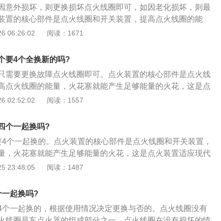
因意外损坏，则更换损坏点火线圈即可，如因老化损坏，则最
装置的核心部件是点火线圈和开关装置，提高点火线圈的能
生足够能量的火花，这是点火装置适应现代发动机运行的基本
 06:26:02
阅读：1671
拆装步骤如下：1、打开发动机顶部点火线圈盖子；2、使用内
线圈固定螺丝；3、取下点火线圈电源插头；4、使用螺丝刀轻
个要4个全换新的吗?
火线圈；5、放入新的点火线圈并紧固螺丝；6、接上电源插头
只需要更换故障点火线圈即可。点火装置的核心部件是点火线
好。
高点火线圈的能量，火花塞就能产生足够能量的火花，这是点
动机运行的基本条件。点火线圈的拆装步骤如下：1、打开发
 02:52:02
阅读：1557
盖子；2、使用内五角扳手拆下点火线圈固定螺丝；3、取下点
4、使用螺丝刀轻轻翘起来，取出点火线圈；5、放入新的点火
四个一起换吗?
6、接上电源插头后见将顶部盖板盖好。
要4个一起换的。点火装置的核心部件是点火线圈和开关装置，
量，火花塞就能产生足够能量的火花，这是点火装置适应现代
条件。点火线圈的拆装步骤如下：1、打开发动机顶部点火线
 23:48:05
阅读：1487
内五角扳手拆下点火线圈固定螺丝；3、取下点火线圈电源插
刀轻轻翘起来，取出点火线圈；5、放入新的点火线圈并紧固螺
个一起换吗?
插头后见将顶部盖板盖好。
4个一起换的，根据使用情况决定更换与否的。点火线圈没有
火线圈是车点火器的组成部分之一，点火线圈在没有损坏的情