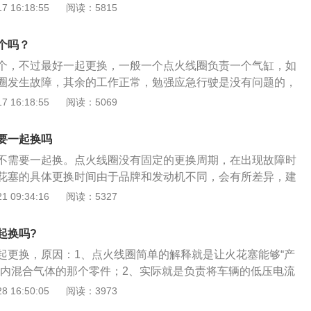
热效应；5、汽油质量差；6、气缸压缩比不对；7、电脑板出现
 16:18:55
阅读：5815
螺丝卸下，并将点火线圈拔出。4、将新的点火线圈装回点火
圈的作用是：1、初级线圈接通电源时，随着电流的增长四周
去的同时，一定要保证其与火花塞端稳定结合。5、使用固定
铁芯储存磁场能；2、当开关装置使初级线圈电路断开时，初
定牢靠，并插上各气缸对应的点火线圈插头，将插口插销向内
个吗？
衰减，次级线圈会感应出较高的电压；3、初级线圈的磁场消
、安装完成后测试点火线圈是否正常工作，如一切正常，将发
个，不过最好一起更换，一般一个点火线圈负责一个气缸，如
断开瞬间的电流越大，两个线圈的匝比越大，则次级线圈感应
即可完成。
圈发生故障，其余的工作正常，勉强应急行驶是没有问题的，
机座和连接部件等都非常不利，如果再有一个点火线圈罢工，
 16:18:55
阅读：5069
火的情况。点火线圈的工作原理是：点火线圈之所以能将车上
，是由于有与普通变压器相同的形式，初级线圈与次级线圈的
要一起换吗
圈工作方式却与普通变压器不一样，普通变压器是连续工作
不需要一起换。点火线圈没有固定的更换周期，在出现故障时
断续工作的，其根据发动机不同的转速以不同的频率反复进行
花塞的具体更换时间由于品牌和发动机不同，会有所差异，建
行，大致的可参考普通的镍合金火花塞2万公里左右需要更换
 09:34:16
阅读：5327
在4万公里左右更换；铱金火花塞可以使用6-8万公里左右再进
起换吗?
起更换，原因：1、点火线圈简单的解释就是让火花塞能够“产
缸内混合气体的那个零件；2、实际就是负责将车辆的低压电流
个变压器，正常情况下是每个汽缸配有一套点火线圈和火花
 16:50:05
阅读：3973
用寿命一般都会在10万公里甚至更长；3、对点火线圈不能轻