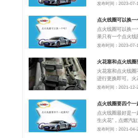
路；4、电流产生
发布时间：2023-07-17
缸点火线圈的固定
程序故障。点火线
线圈孔中，在装回
产生较强的磁场，
螺栓将点火线圈固
点火线圈可以换一
级线圈的磁场迅速
推至锁止位置。6
点火线圈可以换一
失速度越快，电流
动机罩装回发动机
果只有一个点火线
出来的电压越高。
但对车的发动机、
发布时间：2023-07-17
可能会出现自动熄
低压电变成高电压
火花塞和点火线圈
匝数比大。点火线
火花塞和点火线圈
的，点火线圈则是
进行更换即可。火
储能及放能。
议按照使用手册进
发布时间：2021-12-21
一次；铂金火花塞
行更换。
点火线圈要四个一
点火线圈最好是一
生火花”，点燃汽
转变成高压电的一
发布时间：2021-04-28
塞，点火线圈的使