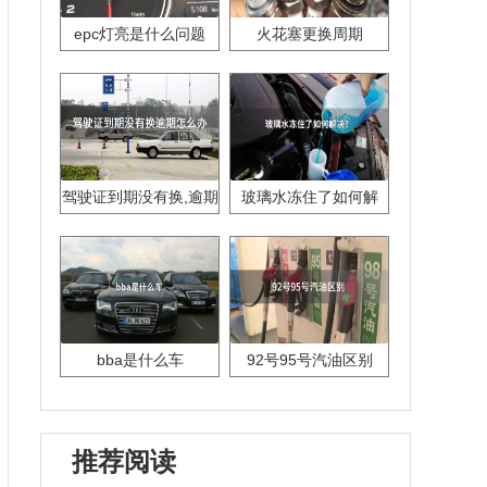
epc灯亮是什么问题
火花塞更换周期
驾驶证到期没有换,逾期
玻璃水冻住了如何解
怎么办??
决？
bba是什么车
92号95号汽油区别
推荐阅读