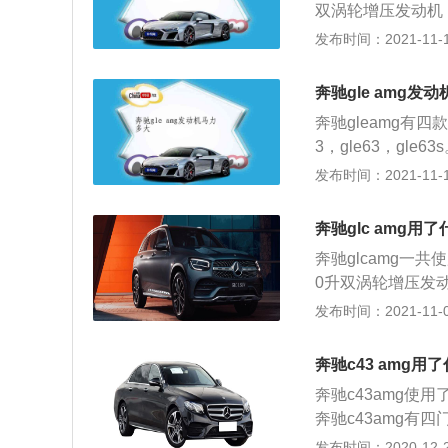
双涡轮增压发动机，
最大功率为287k
发布时间：2021-11-10
扭矩转速为2500
铝合金缸盖缸体。低
奔驰gle amg发
扭矩，这款发动机能
奔驰gleamg有四
钟时输出最大扭矩
3，gle63，gle6
体。高功率版5.5
63s有585马力
发布时间：2021-11-10
动机能在5500转
suv。gle43
扭矩。这款发动机
的最大扭矩，这款发
涡轮增压发动机匹配
奔驰glc amg用
转每分钟时可以输出
变速箱。这款车的
奔驰glcamg一
机，这款发动机有5
在全世界拥有无数
0升双涡轮增压发动
最大功率，在180
下的一款中型高性能
发布时间：2021-11-07
率版5.5升双涡轮
1930毫米，162
钟时输出最大功率，
牛米的最大扭矩，
一款高功率版5.5
奔驰c43 amg用
2500到5000
款发动机在5500
奔驰c43amg使
缸体。低功率版4.
输出最大扭矩。奔
奔驰c43amg有
款发动机的最大功率
杆独立悬架。
车型，分别是c43am
发布时间：2020-12-27