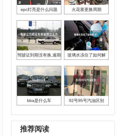
epc灯亮是什么问题
火花塞更换周期
驾驶证到期没有换,逾期
玻璃水冻住了如何解
怎么办??
决？
bba是什么车
92号95号汽油区别
推荐阅读