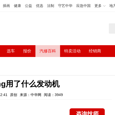
插画
健康
公益
优选
法制
守艺中华
应急中国
更多
地
选车
报价
汽修百科
特卖活动
经销商
amg用了什么发动机
2:41
原创
来源：中华网
阅读：3949
咨询技师