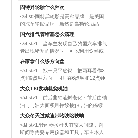
固特异轮胎什么档次
<&list>固特异轮胎是高档品牌，是美国
的汽车轮胎品牌。虽然是高档轮胎品
牌，但是中高低端的轮胎都有生产，这
国六排气管堵塞怎么清理
也是为了更好的开拓市场。
<&list>1、当车主发现自己的国六车排气
管出现堵塞的情况时，可以利用铁丝或
者是细棍，直接将杂物给取出来，如果
在家拿什么练方向盘
堵塞情况比较严重，也可以采取应急措
<&list>1、找一只平底锅，把两耳看作3
施。 <&list>2、直接利用木棍将所有的
点和9点钟方向，同时在6点钟和12点钟
杂物推到排气管里面的位置处，然后将
方向做一个标记。 <&list>2、双手握住
三元催化器拆解开，就可以将堵塞的东
大众1.8t发动机烧机油
平底锅两耳，然后往左打半圈、一圈、
西取出来。但如果是因为积碳过多引起
<&list>1、前后曲轴油封老化：前后曲轴
一圈半的练习，往右同样也要打相同的
的堵塞，就需要将三元催化器泡在草酸
油封与油大面积且持续接触，油的杂质
圈数。 <&list>3、最后强调要反复练
中进行清洗。 <&list>3、也可以利用清
和发动机内持续温度变化使其密封效果
习，这样就可以形成肌肉记忆，在真实
大众冬天过减速带咯吱咯吱响
洗剂对堵塞的情况得到解决，将清洗剂
逐渐减弱，导致渗油或漏油。<&list>2、
驾驶车辆时，不需要记忆也能打好方
放在燃油箱中，与燃油混合后，车辆启
<&list>1.转向器拉杆头有较大间隙，判
活塞间隙过大：积碳会使活塞环与缸体
向。
动时，就可以和汽油一起进入到燃烧
断间隙需要专用仪器和工具，车主本人
的间隙扩大，导致机油流入燃烧室中，