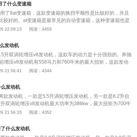
变速箱。双离合变速箱的换挡速度快，传动效率高，这种变速
0升涡轮增压发动机。与这两款发动机匹配的都是9at变速箱，9
g用了什么变速箱
能车使用的。奔驰amggts的前悬架使用了双叉臂独立悬架，后
平顺性是非常好的。如果大家对新款奔驰gle感兴趣，可以去试驾
g使用了9at变速箱，这款变速箱的换挡平顺性是比较好的，并且
独立悬架。双叉臂悬架的结构比较复杂，这种悬架有上下两个
比较好的。at变速箱是最常见的自动变速箱，这种变速箱也是
臂之间还有一个连杆。双叉臂悬架可以抑制车身的侧倾幅度，
最成熟的自动变速箱。at变速箱也可以被称为液力变矩器变速
 22:09:13
阅读：4459
头现象。f1赛车的前后悬架就都使用了双叉臂悬架。奔驰amgg
通过液力变矩器与发动机连接的。at变速箱内部全是行星齿
发动机后轮驱动的汽车，这款车的驾驶乐趣是相当高的，操控性
是依靠行星齿轮变速变扭的。at变速箱的换挡平顺性比较好。
大家对奔驰amggts感兴趣，可以去试驾一下这款车。奔驰a
什么发动机
或豪华suv都会使用at变速箱，这样可以提高车子的乘坐舒适性
是不便宜的，这注定是一款只属于少数人的大玩具。
了5.5升双涡轮增压v8发动机，这款车的动力是十分强劲的。奔驰
性能车也会使用at变速箱，很多高性能at变速箱的换挡速度是
双涡轮增压v8发动机有558马力和760牛米的最大扭矩，这款发动
性能at变速箱的换挡速度甚至可以媲美双离合变速箱。如果大
750转每分钟时输出最大功率，能在2000到5000转每分钟时输出
 21:56:41
阅读：4344
amg感兴趣，可以在这款车到店后去试驾一下。新款奔驰gleam
动机搭载了缸内直喷技术，并且使用了铝合金缸盖缸体。与这
强劲的。amg是奔驰旗下的高性能系列车型，amg在全世界范围
at变速箱。奔驰glamg搭载了全时四驱系统，并给使用了多片
amg系列车型的动力强劲，底盘扎实，并且拥有十分好听的声
什么发动机
器。搭载全时四驱系统的汽车是每时每刻四个车轮都有动力
汽车都有amg高性能版车型，感兴趣的车友可以都体验一下。
了两款发动机，一款是5.5升涡轮增压发动机，另一款是6.2升自
可以提高车轮的机械抓地力，抓地力提高了，车子的操控性也
5升双涡轮增压v8发动机最大功率为386kw，最大扭矩为700牛
amg的前悬架使用了双叉臂独立悬架，后悬架使用了双叉臂独立
6800转每分钟，最大扭矩转速为5200转每分钟。这款发动机
 21:56:33
阅读：4352
是一种比较高级的悬架，这种悬架可以提高车轮的贴地性能，
术，并且使用了铝合金缸盖缸体。与这款发动机匹配的是7at变
子的侧倾和刹车点头。奔驰glamg是一款百万级高性能大型豪
吸气发动机也是一款v8发动机，这款发动机的最大功率为375k
车指导价格为198万元到214.80万元。奔驰glamg已经停产
用了什么发动机
0牛米，最大功率转速为6800转每分钟，最大扭矩转速为5200
趣的车友们只能去购买二手车了。如果大家对这款车感兴趣，