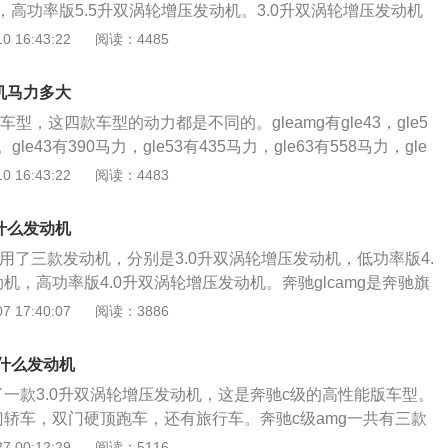
高功率版5.5升双涡轮增压发动机。3.0升双涡轮增压发动机
w，最大扭矩为520牛米，最大功率转速为6100转每分钟，最大
 16:43:22
阅读：4485
到5000转每分钟。这款发动机搭载了缸内直喷技术，并且使用了
功率版5.5升双涡轮增压发动机有558马力和700牛米的最大
动机马力多大
在5750转每分钟时输出最大功率，能在1750到5500转每分
款车型，这四款车型的动力都是不同的。gleamg有gle43，gle5
。这款发动机搭载了缸内直喷技术，并且使用了铝合金缸盖缸
3s。gle43有390马力，gle53有435马力，gle63有558马力，gle
升双涡轮增压发动机有585马力和430牛米的最大扭矩，这款发
。gleamg是一款中大型豪华suv，这款车是一款兼顾实用和性能的
 16:43:22
阅读：4483
每分钟时输出最大功率，能在1750到5250转每分钟时输出最大
使用了一款低功率版3.0升双涡轮增压发动机，这款发动机有520牛米
搭载了缸内直喷技术，并且使用了铝合金缸盖缸体。与3.0升双
动机在6100转每分钟时可以输出最大功率，在2500到5000
的是9at变速箱，与两款5.5升双涡轮增压发动机匹配的是7at
了什么发动机
最大扭矩。gle54使用了一款高功率版3.0升双涡轮增压发动
外观很好看，并且性能也是非常强大的。奔驰的amg系列车型
共使用了三款发动机，分别是3.0升双涡轮增压发动机，低功率版4.
20牛米的最大扭矩，这款发动机在6100转每分钟时可以输出
粉丝。
机，高功率版4.0升双涡轮增压发动机。奔驰glcamg是奔驰旗
0到5800转每分钟时可以输出最大扭矩。gle63使用了一款低功
suv，这款车的轴距为2873毫米，长宽高分别是4671毫米，
 17:40:07
阅读：3886
增压v8发动机，这款发动机有700牛米，并且可以在5750转每分
4毫米。奔驰glcamg的3.0升双涡轮增压发动机拥有390马力和520
可以在1750到5500转每分钟时输出最大扭矩。gle63s使用了
这款发动机的最大功率转速为6100转每分钟，最大扭矩转速为
升双涡轮增压v8发动机，这款发动机的最大扭矩为760牛米，这
了什么发动机
转每分钟。这款发动机搭载了缸内直喷技术，并且使用了铝合金缸盖
转每分钟时可以输出最大功率，在1750到5250转每分钟时可以
用了一款3.0升双涡轮增压发动机，这是奔驰c级的高性能版车型。
0升双涡轮增压发动机拥有476马力和650牛米的最大扭矩，这
驰gleamg的前悬架使用了双叉臂独立悬架，后悬架使用了多连
四门轿车，双门硬顶跑车，还有旅行车。奔驰c级amg一共有三款
转速为6250转每分钟，最大扭矩转速为1750到4500转每分
g，c63amg，c63samg。奔驰c43amg的3.0升涡轮增压发动
 00:12:29
阅读：5116