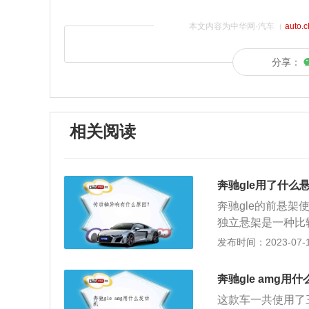
本文内容为中华网·汽车（
auto.
分享：
相关阅读
奔驰gle用了什么
奔驰gle的前悬
独立悬架是一种比
的，是将双叉臂悬
发布时间：2023-07-17
轮的贴地性能，可
由梅赛德斯奔驰推
奔驰gle amg用
用双横幅式搭配大尺
这款车一共使用了三
e的尾部采用了双