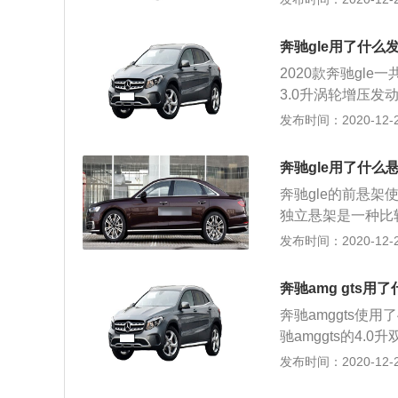
钟。这款发动机搭
机拥有390马力和
升双涡轮增压发动
0转每分钟，最大
转速为6250转每
奔驰gle用了什么
并且使用了铝合金缸
了缸内直喷技术，
2020款奔驰gl
用了4.0升双涡轮
速箱。使用9at
3.0升涡轮增压发动
驱系统的汽车每时
大扭矩，这款发动机
发布时间：2020-12-26
械抓地力，机械抓
分钟时输出最大扭
mg的前悬架使用
缸体。与这款发动机
悬架可以提高汽车
奔驰gle用了什么
马力和500牛米的
速度就会提高。但
奔驰gle的前悬
钟，最大扭矩转速为
也比较大。
独立悬架是一种比
缸内直喷技术，并
的，这种悬架是将
发布时间：2020-12-26
奔驰gle的前悬
以提高车轮的贴地
独立悬架可以抑制
控性也会提高。双
控性和舒适性。多
奔驰amg gts用
杂的。双叉臂悬架
抓地力，抓地力提
奔驰amggts使
双叉臂悬架占用的
兴趣，可以去试驾
驰amggts的4.
身的侧倾幅度，还
动机的最大功率转速
发布时间：2020-12-26
行驶质感。奔驰gl
这款发动机搭载了
是比较正常的。20