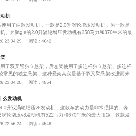
载了缸内直喷技术，并且使用了铝合金缸盖缸体。高功率版4.0
520牛米的最大扭矩，这款发动机的最大扭矩转速为2500到500
机拥有510马力和700牛米的最大扭矩，这款发动机的最大功率
功率转速为6100转每分钟。这款发动机搭载了缸内直喷技术，
分钟，最大扭矩转速为1750到4500转每分钟。这款发动机搭载
发动机
盖缸体。与这款发动机匹配的是9at变速箱。c63和c63s都使
并且使用了铝合金缸盖缸体。与这三款发动机匹配的都是9at变
e一共使用了两款发动机，一款是2.0升涡轮增压发动机，另一款是
增压v8发动机。奔驰c43amg搭载了全时四驱系统。搭载全时四
变速箱可以提高汽车的换挡平顺性和燃油经济性。
机。奔驰gle的2.0升涡轮增压发动机有258马力和370牛米的最
每刻四个车轮都是有动力的，全时四驱系统可以提高车轮的机
能在6100转每分钟时输出最大功率，能在1800到4000转每
 23:04:29
阅读：4642
地力提高了，车子的操控性和行驶稳定性也会提高。奔驰c43a
矩。这款发动机搭载了缸内直喷技术，并且使用了铝合金缸盖
了多连杆独立悬架，后悬架使用了多连杆独立悬架。多连杆独立
匹配的是9at变速箱。奔驰gle的3.0升涡轮增压发动机有367
的操控性，还可以提高车轮的抓地力。抓地力提高了，汽车的
悬架
最大扭矩，这款发动机的最大功率转速为5500到6100转每分
是多连杆悬架的成本也是比较高的，并且结构复杂，占用空间
架使用了双叉臂独立悬架，后悬架使用了多连杆独立悬架。多连杆
1600到4500转每分钟。这款发动机搭载了48v轻混动系统和
较常见的独立悬架，这种悬架其实是基于双叉臂悬架改进而来
且使用了铝合金缸盖缸体。与这款发动机匹配的是9at变速箱。
双叉臂悬架的两个叉臂改成了单独的连杆。多连杆独立悬架可
 23:04:28
阅读：4564
架使用了双叉臂独立悬架，后悬架使用了多连杆独立悬架。双叉臂
性能，这样可以提高车轮的抓地力，抓地力提高了，车子的操
车身的侧倾幅度和刹车点头现象，这种悬架可以提高车子的操
叉臂悬架是一种比较高级的悬架，这种悬架的结构也是比较复
连杆独立悬架可以提高车轮的贴地性能，这样可以提高车轮的
了什么发动机
是由上下两个叉臂组成的，上下两个叉臂之间还有一个连杆。
高了，车子的舒适性和操控性也会提高。如果大家对奔驰gle感
用了4.0升双涡轮增压v8发动机，这款车的动力是非常强悍的。奔
空间比较大，并且成本也是很高的。但是这种悬架可以抑制车
一下。
0升双涡轮增压v8发动机有522马力和670牛米的最大扭矩，这款发
可以抑制刹车点头现象，使用这种悬架可以大幅度提高车子的
为6250转每分钟，最大扭矩转速为1800到5000转每分钟。
 22:56:24
阅读：4546
e毕竟是一款豪华中大型suv，所以前悬架使用双叉臂独立悬架
缸内直喷技术，并且使用了铝合金缸盖缸体。与这款发动机匹
20款奔驰gle一共使用了两款发动机，一款是2.0升涡轮增压发