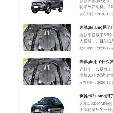
新款奔驰gle使用
转每分钟。这款发
可以去试驾一下。
轮增压发动机。2.
款发动机匹配的是7
动机的最大功率转速
发布时间：2020-12-26
离合器式中央差速
这款发动机搭载了
高了，车子的操控
配的是9at变速箱
悬架使用了多连杆
奔驰gls amg用
发动机有367马力
制刹车点头现象。
这款车搭载了5.5
100转每分钟，最
的操控性。
大扭矩，并且能在5
混动系统，并且使
输出最大扭矩。这
发布时间：2020-12-26
gle搭载了全时四
与这款发动机匹配
架使用了双叉臂独
架使用了双叉臂独
豪华suv，这款车的
奔驰gle用了什么
式中央差速器。全
5毫米，这款车的
这款车一共搭载了
amg系列车型性
可以去试驾一下。
率版3.0升双涡轮
g运动套件的。奔驰
双涡轮增压发动机，
发布时间：2020-12-26
间也是非常大的。
是中大型suv，
驾一下。glsa
版3.0升双涡轮增
定的越野能力。奔
奔驰c63s amg
0到6100转每分
力输出是非常顺滑
奔驰C63SAMG
这款发动机还搭载了
于涡轮增压的一种
这种变速箱换挡平