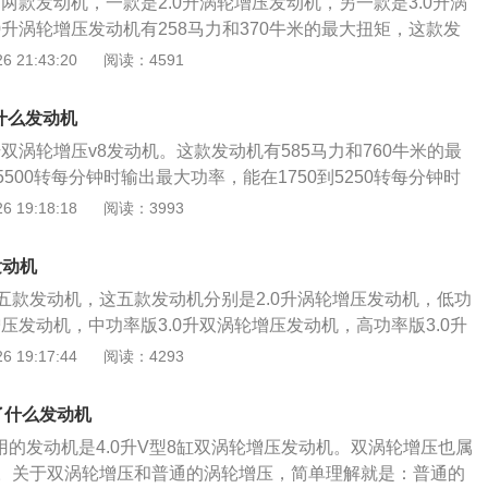
了两款发动机，一款是2.0升涡轮增压发动机，另一款是3.0升涡
动机搭载了多点电喷技术，并且使用了铝合金缸盖缸体。与这
0升涡轮增压发动机有258马力和370牛米的最大扭矩，这款发
at变速箱。奔驰mlamg搭载了全时四驱系统，并且使用了多片
为6100转每分钟，最大扭矩转速为1800到4000转每分钟。
 21:43:20
阅读：4591
器。全时四驱系统可以提高车轮的机械抓地力，机械抓地力提
缸内直喷技术，并且使用了铝合金缸盖缸体。与这款发动机匹
性也会提高。奔驰mlamg的前悬架使用了双叉臂独立悬架，后
。3.0升涡轮增压发动机是一款直列六缸涡轮增压发动机，这款
独立悬架。双叉臂悬架可以抑制车身的侧倾幅度，并且可以抑
了什么发动机
和500牛米的最大扭矩，这款发动机的最大功率转速为5500到6
多连杆独立悬架可以提高车轮的贴地性能，这样可以提高车子
升双涡轮增压v8发动机。这款发动机有585马力和760牛米的最
大扭矩转速为1600到4500转每分钟。这款发动机搭载了48v轻
500转每分钟时输出最大功率，能在1750到5250转每分钟时
用了铝合金缸盖缸体。与这款发动机匹配的是9at变速箱。奔驰
款发动机搭载了缸内直喷技术，并且使用了铝合金缸盖缸体。
 19:18:18
阅读：3993
驱系统，并且使用了多片离合器式中央差速器。奔驰gle的前悬
的是7at变速箱。这款车的前悬架使用了双叉臂独立悬架，后悬
立悬架，后悬架使用了多连杆独立悬架。奔驰gle是一款中大型
立悬架。这款车搭载了全时四驱系统，并且使用了多片离合器
长宽高分别是4941毫米，2018毫米，1782毫米，轴距为299
发动机
时四驱系统可以帮助这款车将强大的动力输出到地面。奔驰的
轴距比较长，车内空间也比较大。如果大家对奔驰gle感兴趣，
五款发动机，这五款发动机分别是2.0升涡轮增压发动机，低功
能都是非常好的，并且外观也是很帅的。amg系列车型都是有am
增压发动机，中功率版3.0升双涡轮增压发动机，高功率版3.0升
gls是一款大型豪华suv，这款车的车身尺寸很大，并且车内空
4.0升双涡轮增压发动机。奔驰gle是一款进口车型，这款车
 19:17:44
阅读：4293
奔驰gls的外观很好看，如果车友们对这款车感兴趣，可以去试
这款车的外观设计是非常好看的，并且性能也是很强的。高功率
mg是兼顾性能和实用的车型，这款车的实用性很好，并且还具有一
压发动机有367马力和500牛米的最大扭矩，这款发动机能在550
驰的汽车开起来也是非常舒服的，在正常模式下，这款车的动
用了什么发动机
钟时输出最大功率，能在1600到4500转每分钟时输出最大扭矩。
的，奔驰的内饰设计也是非常好看的，并且档次感十足。
使用的发动机是4.0升V型8缸双涡轮增压发动机。双涡轮增压也属
48v轻混动系统。与gle的五款发动机匹配的都是9at变速箱，
。关于双涡轮增压和普通的涡轮增压，简单理解就是：普通的
顺性非常好，并且可靠性耐用性也是非常好的。gle的前悬架使