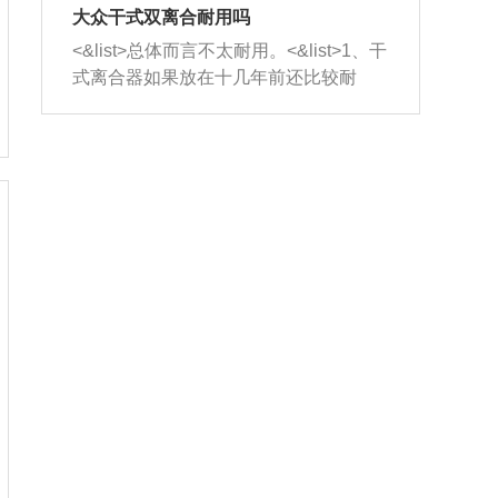
室，最后形成废气排出，就可以让三元
无法制作，需要将车辆送到修理厂或4s
造成烧机油。<&list>3、机油粘度。使用
大众干式双离合耐用吗
催化器得到清洗，排气管堵塞的情况就
店；<&list>2.车辆半轴套管防尘罩破
机油粘度过小的话，同样会有烧机油现
<&list>总体而言不太耐用。<&list>1、干
能够得到解决。
裂，破裂后会出现漏油现象，使半轴磨
象，机油粘度过小具有很好的流动性，
式离合器如果放在十几年前还比较耐
损严重，磨损的半轴容易损坏，产生异
容易窜入到气缸内，参与燃烧。<&list>
用，但是由于现在的汽车发动机动力输
响；<&list>3.稳定器的转向胶套和球头
4、机油量。机油量过多，机油压力过
出越来越高，使得干式离合器散热不足
老化，一般是使用时间过长造成的。解
大，会将部分机油压入气缸内，也会出
的缺陷也逐渐暴露出来。<&list>2、由于
决方法是更换新的质量好的转向橡胶套
现烧机油。<&list>5、机油滤清器堵塞：
干式双离合的工作环境暴露在空气中，
和球头。
会导致进气不畅，使进气压力下降，形
而离合器的散热也是通离合器罩上面的
成负压，使机油在负压的情况下吸入燃
几个小孔来进行散热。但是在行驶过程
烧室引起烧机油。<&list>6、正时齿轮或
中变速箱需要换挡，就不得不使得离合
链条磨损：正时齿轮或链条的磨损会引
器频繁工作。<&list>3、长时间的低速行
起气阀和曲轴的正时不同步。由于轮齿
驶以及过于频繁的启停，导致离合器的
或链条磨损产生的过量侧隙，使得发动
温度不断升高，而低速行驶时空气流动
机的调节无法实现：前一圈的正时和下
效率不高，无法将离合器中的热量有效
一圈可能就不一样。当气阀和活塞的运
的带走，导致离合器内部的温度不断升
动不同步时，会造成过大的机油消耗。
高，加速离合器的磨损。
解决方法：更换正时齿轮或链条。<&list
>7、内垫圈、进风口破裂：新的发动机
设计中，经常采用各种由金属和其他材