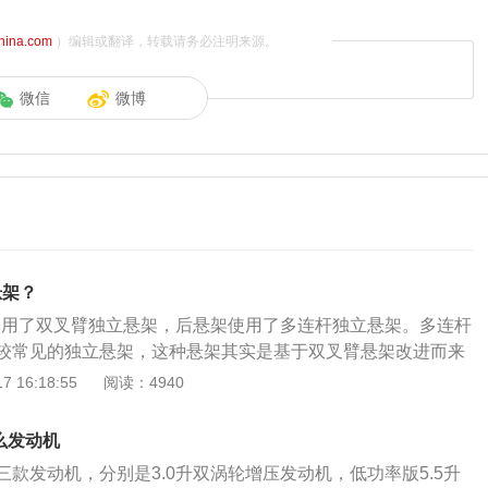
china.com
）编辑或翻译，转载请务必注明来源。
微信
微博
悬架？
架使用了双叉臂独立悬架，后悬架使用了多连杆独立悬架。多连杆
较常见的独立悬架，这种悬架其实是基于双叉臂悬架改进而来
架的两个叉臂改成了单独的连杆。多连杆独立悬架可以提高车
 16:18:55
阅读：4940
以提高车轮的抓地力，车子的操控性也会提高。奔驰gle是一款
出的SUV车型，使用了奔驰新的家族式前脸设计，进气格栅采
什么发动机
寸Logo，前保险杆的设计也颇为时尚和动感。此外，奔驰gl
款发动机，分别是3.0升双涡轮增压发动机，低功率版5.5升
边双出的排气管设计，整体显得时尚大气又充满质感。