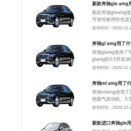
配的是7速双离合
动机，另一款是3.
新款奔驰gle am
箱是非常适合高性
at变速箱的换挡
新款奔驰gleam
悬架使用了双叉臂
一下这款车。
可靠性耐用性也是
叉臂，上下两个叉
应用最广泛，技术
发布时间：2020-12-26
还可以抑制刹车点
箱，这种变速箱是
ts是一款前中置
轮，这种变速箱就
也是非常好的。如果
奔驰gl amg用了
很多大型豪华轿车
mggts的价格
奔驰glamg使用
和形式质感。有些
glamg的5.5升
比较快的，有些高
机能在5250到5
发布时间：2020-12-26
家对新款奔驰gle
最大扭矩。这款发
g的动力也是非常
款发动机匹配的是7
内拥有无数粉丝，
奔驰ml amg用了
离合器式中央差速
浪。几乎每款奔驰
奔驰mlamg使用
的，全时四驱系统
然吸气发动机。5.
会提高。奔驰gl
米，最大功率转速为
发布时间：2020-12-26
悬架。双叉臂悬架
搭载了缸内直喷技
并且还可以抑制车
速箱。6.2升自然
华suv，这款车的新
新款进口奔驰gle
w，最大扭矩为63
了，对这款车感兴