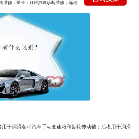
国家认证的汽车维修技师，15年德美日等各系车辆维修，擅长：疑难故障诊断维修，远程维修技术指导
者用于润滑各种汽车手动变速箱和齿轮传动轴；后者用于润滑