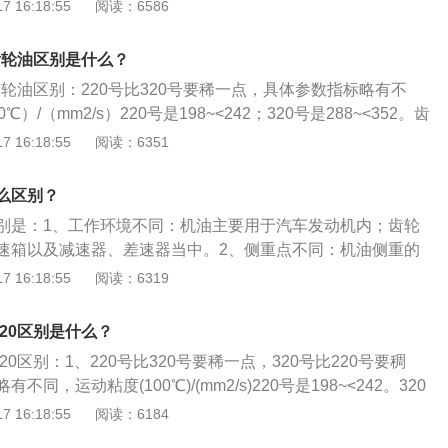
-5则是属于重负荷齿轮油，适用于工作条件特别苛刻的差速器齿
 16:18:55
阅读：6586
下是关于齿轮油的更多资料：1、齿轮油主要指变速器和后桥
油在使用条件、自身成分和使用性能上均存在着差异。2、齿
0齿轮油区别是什么？
轮和轴承、防止磨损和锈蚀、帮助齿轮散热等作用。3、汽车
0齿轮油区别：220号比320号要稀一点，具体参数指标略有不
向器、变速器以及驱动桥等齿轮传动机构中，由于齿轮传动时
）/（mm2/s）220号是198~<242；320号是288~<352。齿
齿轮油对齿轮的润滑、抗磨、冷却、散热、防腐防锈、洗涤和
齿轮油以石油润滑油基础油或合成润滑油为主，加入极压抗磨
 16:18:55
阅读：6351
声等方面起着重要作用。
成的一种重要的润滑油。2、齿轮油主要起润滑齿轮和轴承、
帮助齿轮散热等作用。
么区别？
别是：1、工作环境不同：机油主要用于汽车发动机内；齿轮
速箱以及减速器、差速器当中。2、侧重点不同：机油侧重的
；齿轮油侧重的是高温下对齿轮的保护。机油即发动机润滑
 16:18:55
阅读：6319
到润滑、清洁、冷却、密封、减磨等作用。齿轮油主要由抗氧
剂等成分制成，用于变速器、减速器及差速器中的各种齿轮润
320区别是什么？
现磨损、烧结等现象的产生。
20区别：1、220号比320号要稀一点，320号比220号要稠
同，运动粘度(100℃)/(mm2/s)220号是198~<242。320
2。其他参数基本一致，使用中一定要根据设备的使用说明进行选
 16:18:55
阅读：6184
2、220号齿轮油和320号齿轮油指的是中负荷齿轮油CKC，