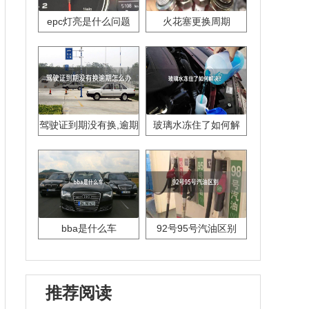
epc灯亮是什么问题
火花塞更换周期
驾驶证到期没有换,逾期
玻璃水冻住了如何解
怎么办??
决？
bba是什么车
92号95号汽油区别
推荐阅读