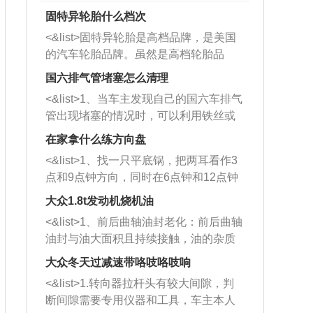
固特异轮胎什么档次
<&list>固特异轮胎是高档品牌，是美国
的汽车轮胎品牌。虽然是高档轮胎品
牌，但是中高低端的轮胎都有生产，这
国六排气管堵塞怎么清理
也是为了更好的开拓市场。
<&list>1、当车主发现自己的国六车排气
管出现堵塞的情况时，可以利用铁丝或
者是细棍，直接将杂物给取出来，如果
在家拿什么练方向盘
堵塞情况比较严重，也可以采取应急措
<&list>1、找一只平底锅，把两耳看作3
施。 <&list>2、直接利用木棍将所有的
点和9点钟方向，同时在6点钟和12点钟
杂物推到排气管里面的位置处，然后将
方向做一个标记。 <&list>2、双手握住
三元催化器拆解开，就可以将堵塞的东
大众1.8t发动机烧机油
平底锅两耳，然后往左打半圈、一圈、
西取出来。但如果是因为积碳过多引起
<&list>1、前后曲轴油封老化：前后曲轴
一圈半的练习，往右同样也要打相同的
的堵塞，就需要将三元催化器泡在草酸
油封与油大面积且持续接触，油的杂质
圈数。 <&list>3、最后强调要反复练
中进行清洗。 <&list>3、也可以利用清
和发动机内持续温度变化使其密封效果
习，这样就可以形成肌肉记忆，在真实
大众冬天过减速带咯吱咯吱响
洗剂对堵塞的情况得到解决，将清洗剂
逐渐减弱，导致渗油或漏油。<&list>2、
驾驶车辆时，不需要记忆也能打好方
放在燃油箱中，与燃油混合后，车辆启
<&list>1.转向器拉杆头有较大间隙，判
活塞间隙过大：积碳会使活塞环与缸体
向。
动时，就可以和汽油一起进入到燃烧
断间隙需要专用仪器和工具，车主本人
的间隙扩大，导致机油流入燃烧室中，