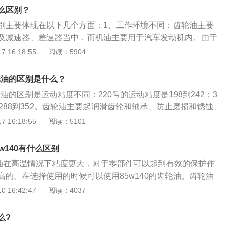
，一般用在机器设备的变速箱，减速机，涡轮机和齿轮箱里。
么区别？
点是承载能力和抗擦伤性良好，热安定性和氧化安定性优异，
别主要体现在以下几个方面：1、工作环境不同：齿轮油主要
溶剂、沥青、重金属和氯，符合环保要求。
及减速器、差速器当中，而机油主要用于汽车发动机内。由于
接触，所以要求齿轮油拥有极强的粘度指标，否则就无法在齿
 16:18:55
阅读：5904
膜。而发动机的润滑部位基本都是面接触，且都没有类似齿轮
压强，所以就有对粘度的指标要相对较弱；2、侧重点不同：
齿轮油的区别是什么？
温下对齿轮的保护，而机油侧重的是其低温的流动性。而且齿
齿轮油的区别是运动粘度不同：220号的运动粘度是198到242；3
机油为弱碱性；3、机油和齿轮油都有绝不能混加，否则极易
288到352。齿轮油主要起润滑齿轮和轴承、防止磨损和锈蚀、
最佳的润滑效果而损坏。
。220号齿轮油和320号齿轮油指的是中负荷齿轮油CKC，
 16:18:55
阅读：5101
，一般用在机器设备的变速箱、减速机、涡轮机和齿轮箱里
的特点是承载能力和抗擦伤性良好、热安定性和氧化安定性优
5w140有什么区别
不含溶剂、沥青、重金属和氯，符合环保要求。
轮油在高温情况下粘度更大，对于零部件可以起到有效的保护作
高的。在选择使用的时候可以使用85w140的齿轮油。齿轮油
换才能对零部件进行有效的保养。机动车辆上面使用的齿轮油
 16:42:47
阅读：4037
后桥的润滑油，它和机油在使用条件自身成分和使用性能上存
齿轮油主要是起到润滑齿轮和轴承，防止磨损和锈蚀，帮助齿
么?
车的齿轮油适用于机动车辆的转向器，机动车辆的变速器以及