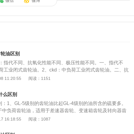
微信
微博
齿轮油区别
别为：指代不同、抗氧化性能不同、极压性能不同。一、指代不
负荷工业闭式齿轮油。2、ckd：中负荷工业闭式齿轮油。二、抗
ckc：抗氧化性能121℃。2、ckd：抗氧化试验95℃。三、极
 11:20:55
阅读：1151
c：极压性能≥60磅。2、ckd：极压性能≥45磅。ckc齿轮油：
轮油是一种润滑剂，适用于齿面接触应力小于1100n/mm2的工业
有什么区别
齿轮油：CKD是重负荷工业闭式齿轮油，抗氧化性能121摄氏
区别：1、GL-5级别的齿轮油比起GL-4级别的油所含的硫要多。
0磅。齿轮油的介绍：齿轮油应具有良好的抗磨、耐负荷性能和
是属于中负荷齿轮油，适用于差速器齿轮、变速箱齿轮及转向器齿
良好的热氧化安定性、抗泡性、水分离性能和防锈性能。齿轮
则是属于重负荷齿轮油，适用于工作条件特别苛刻的差速器齿轮及
 16:18:55
阅读：1087
滑油。齿轮油的性能：合适的粘度及良好的粘温性，粘度是齿
格方面，由于GL-5齿轮油比GL-4高一级别，自然是贵出一些
。粘度大，形成的润滑油膜较厚，抗负载能力相对较大。极压
轮油的更多资料：1、齿轮油主要指变速器和后桥的润滑油，