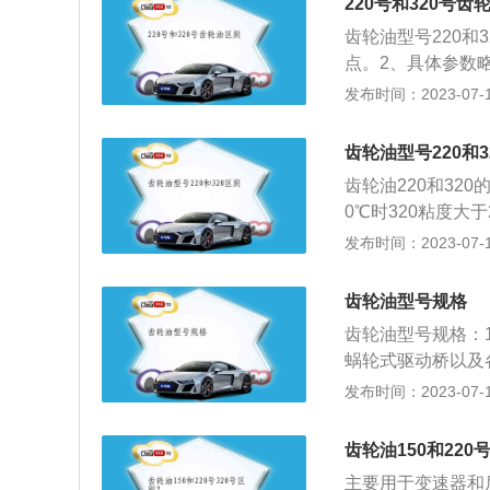
抗磨性是齿轮油最
220号和320号齿
它和机油在使用条
伤、胶合的性能。
齿轮油型号220和3
润滑齿轮和轴承、
点。2、具体参数略
汽车转向器、变速
88-352。齿轮
发布时间：2023-07-17
高，所以齿轮油对
用。220号齿轮油
冲击与噪声等方面
油，一般用在机器
齿轮油型号220和3
20该系列润滑油
齿轮油220和320
异、粘附性良好，
0℃时320粘度大于
s)220号是198~
发布时间：2023-07-17
20号齿轮油指的
变速箱，减速机，
齿轮油型号规格
性良好，热安定性
齿轮油型号规格：
氯，符合环保要求
蜗轮式驱动桥以及各
在要求低的车辆上
驱动桥，由于其负
发布时间：2023-07-17
曲面齿轮油可用子
定用GL-2级齿轮
可将普通车辆齿轮
旋锥齿轮的驱动桥规
2.在保证润滑的
齿轮油150和220
作的各种齿轮，特
油，否则会造成浪
主要用于变速器和