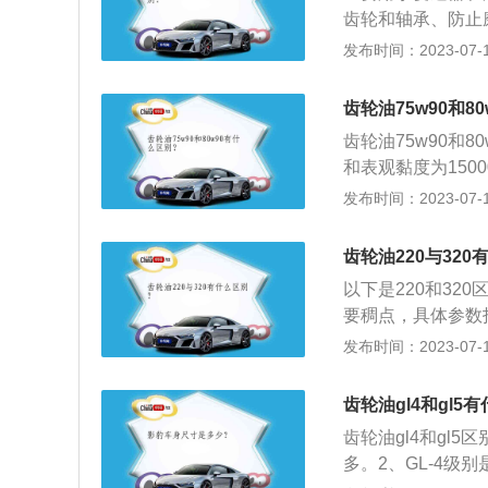
油；5、GL-5
不同品牌齿轮油的
齿轮和轴承、防止
别是客车和其他车用
齿轮油在使用过程
比320号要稀一点
发布时间：2023-07-17
击条件下运转的轿
期维护予以换油。
0℃)/(mm2/s)
移距大于50牛米或
油集中处理，以免
中一定要根据设备
黏度分为75W、8
齿轮油75w90和8
油和320号齿轮
轮油，没有W的则
齿轮油75w90和
的变速箱，减速机
度，数字越小，该
和表观黏度为1500
伤性良好；热安定
来进行选择齿轮油
0、85W/90、9
发布时间：2023-07-17
和氯，符合环保要
气温度较低，可以
简介：齿轮是指轮
中的应用很早就已
齿轮油220与32
轮齿：齿轮上的每
以下是220和320
排列。配对齿轮上
要稠点，具体参数指标略
320号是288~
发布时间：2023-07-17
选用，不能替代使用
C，代表中极压齿
齿轮油gl4和gl5
箱。该系列润滑油
齿轮油gl4和gl5
异，粘附性良好，
多。2、GL-4