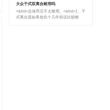
室，最后形成废气排出，就可以让三元
无法制作，需要将车辆送到修理厂或4s
造成烧机油。<&list>3、机油粘度。使用
大众干式双离合耐用吗
催化器得到清洗，排气管堵塞的情况就
店；<&list>2.车辆半轴套管防尘罩破
机油粘度过小的话，同样会有烧机油现
<&list>总体而言不太耐用。<&list>1、干
能够得到解决。
裂，破裂后会出现漏油现象，使半轴磨
象，机油粘度过小具有很好的流动性，
式离合器如果放在十几年前还比较耐
损严重，磨损的半轴容易损坏，产生异
容易窜入到气缸内，参与燃烧。<&list>
用，但是由于现在的汽车发动机动力输
响；<&list>3.稳定器的转向胶套和球头
4、机油量。机油量过多，机油压力过
出越来越高，使得干式离合器散热不足
老化，一般是使用时间过长造成的。解
大，会将部分机油压入气缸内，也会出
的缺陷也逐渐暴露出来。<&list>2、由于
决方法是更换新的质量好的转向橡胶套
现烧机油。<&list>5、机油滤清器堵塞：
干式双离合的工作环境暴露在空气中，
和球头。
会导致进气不畅，使进气压力下降，形
而离合器的散热也是通离合器罩上面的
成负压，使机油在负压的情况下吸入燃
几个小孔来进行散热。但是在行驶过程
烧室引起烧机油。<&list>6、正时齿轮或
中变速箱需要换挡，就不得不使得离合
链条磨损：正时齿轮或链条的磨损会引
器频繁工作。<&list>3、长时间的低速行
起气阀和曲轴的正时不同步。由于轮齿
驶以及过于频繁的启停，导致离合器的
或链条磨损产生的过量侧隙，使得发动
温度不断升高，而低速行驶时空气流动
机的调节无法实现：前一圈的正时和下
效率不高，无法将离合器中的热量有效
一圈可能就不一样。当气阀和活塞的运
的带走，导致离合器内部的温度不断升
动不同步时，会造成过大的机油消耗。
高，加速离合器的磨损。
解决方法：更换正时齿轮或链条。<&list
>7、内垫圈、进风口破裂：新的发动机
设计中，经常采用各种由金属和其他材