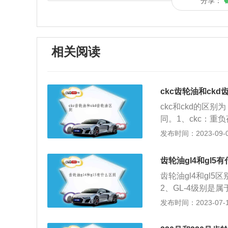
分享：
相关阅读
ckc齿轮油和ckd
ckc和ckd的区
同。1、ckc：重
氧化性能不同。1、
发布时间：2023-09-08
压性能不同。1、ck
L-CKC中负荷齿
齿轮油gl4和gl5
齿轮的润滑。ckd
齿轮油gl4和gl5
度，极压性能≥6
2、GL-4级别
合适的粘度。具有
轮。3、GL-5
发布时间：2023-07-17
油是性能优异的润
后桥齿轮。4、在价
轮油最基本的性能
的。以下是关于齿