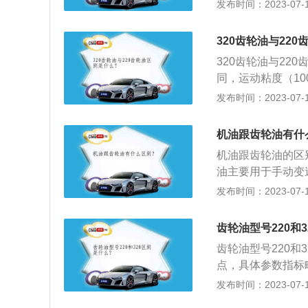
器齿轮。3、GL
发布时间：2023-07-17
轮及后桥齿轮。以
的润滑油，它和机
320齿轮油与22
轮油主要起润滑齿
320齿轮油与22
齿轮油用于汽车转
同，运动粘度（100℃
表面压力高，所以
轮油的介绍：1、
发布时间：2023-07-17
降低齿面冲击与噪
剂和油性剂调制而
防止磨损和锈蚀、
机油跟齿轮油有什
机油跟齿轮油的区
油主要用于手动变
是其低温的流动性
发布时间：2023-07-17
油，能对发动机起
剂、抗泡剂和防锈
齿轮油型号220和
滑，以防止齿面出
齿轮油型号220和3
点，具体参数指标略有不
号是288~<35
发布时间：2023-07-17
用，不能替代使用。