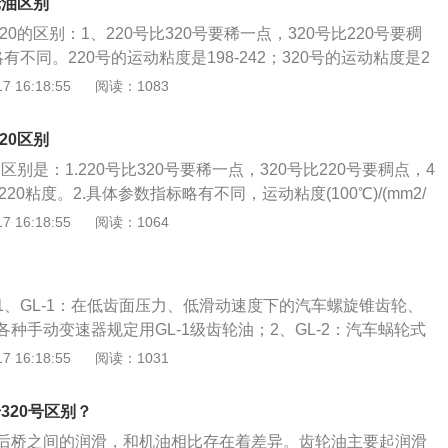
重要的性质、最主要的特点。是赖以防止运动中齿面磨损、擦
轮油区别
件、自身成分和使用性能上均存在着差异。2、齿轮油主要起
20的区别：1、220号比320号要稀一点，320号比220号要稠
防止磨损和锈蚀、帮助齿轮散热等作用。3、汽车齿轮油用于
有不同。220号的运动粘度是198-242；320号的运动粘度是2
器以及驱动桥等齿轮传动机构中，由于齿轮传动时表面压力
油主要起润滑齿轮和轴承、防止磨损和锈蚀、帮助齿轮散热等作
 16:18:55
阅读：1083
齿轮的润滑、抗磨、冷却、散热、防腐防锈、洗涤和降低齿面
和320号齿轮油指的是中负荷齿轮油CKC，代表中极压齿轮
起着重要作用。
设备的变速箱、减速机、涡轮机和齿轮箱里的。齿轮油220和3
20区别
的特点：承载能力和抗擦伤性良好、热安定性和氧化安定性优
的区别是：1.220号比320号要稀一点，320号比220号要稠点，4
不含溶剂、沥青、重金属和氯，符合环保要求。
220粘度。2.具体参数指标略有不同，运动粘度(100℃)/(mm2/
<242。320号是288~<352，其他参数基本一致。220号齿轮油和3
 16:18:55
阅读：1064
是中负荷齿轮油CKC，代表中极压齿轮油，一般用在机器设备的
涡轮机和齿轮箱里。该系列润滑油的特点是承载能力和抗擦伤
和氧化安定性优异，粘附性良好，不含溶剂、沥青、重金属和
1、GL-1：在低齿面压力、低滑动速度下的汽车螺旋锥齿轮、
。使用齿轮油的注意事项：1、一般使用等级高的齿轮油可用
种手动变速器规定用GL-1级齿轮油；2、GL-2：汽车蜗轮式
，但使用等级低的齿轮油决不能用在要求高的车辆上。如准双
荷、温度和滑动速度的状况，用GL-1齿轮油不能满足要求，规
 16:18:55
阅读：1031
准双曲面齿轮润滑，也可用于普通齿轮传动件的润滑，但却不
油；3、GL-3：滑动速度和负荷比较苛刻的汽车手动变速器和螺
油用在准双曲面齿轮传动件，否则将使齿轮加速磨损和损坏。
定用GL-3级油；4、GL-4：在低速高扭矩、高速低扭矩下操
条件下，尽量使用粘度合适的齿轮油，不要使用粘度过高的齿轮
号320号区别？
别是客车和其他各种车用的双曲线齿轮，规定用GL-4级齿轮
费和增加燃料的消耗量。3.不同品牌的齿轮油不要混用。因为
后桥之间的润滑，和机油相比存在着差异。齿轮油主要起润滑