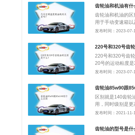
代表中极压齿轮油
齿轮油和机油有什
该系列润滑油的特
齿轮油和机油的区
粘附性良好，不含
用于手动变速箱以
车轮的啮合都是线
发布时间：2023-07-17
轮啮合部位形成油
啮合时产生的极高
220号和320号
齿轮油侧重的是高
220号和320号
轮油为强碱性，而
20号的运动粘度是
造成机械无法达到
帮助齿轮散热等作用
发布时间：2023-07-17
代表中极压齿轮油
的。该系列润滑油
齿轮油85w90跟8
异、粘附性良好，
区别就是140齿
用，同时级别是更
是需要定期进行更
发布时间：2021-11-10
主要是指变速器和
在着一定的差异，
齿轮油的型号是什
轮散热的功能，汽