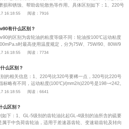
：在高速冲击负荷、高速低扭矩、低速条件下操作的各种齿轮，特
某些性能指标不尽相同，若混用会降低齿轮油的使用效果。4.
磨损和锈蚀、帮助齿轮散热等作用。具体区别如下：1、220号
的双曲线齿轮，规定用GL-5级齿轮油；6、GL-6：在高速冲
中，应按规定及时更换。一般汽车每行驶4一5万km后，结合定
：320号比220号要稠点，具体参数指标略有不同，运动粘度(10
 16:18:55
阅读：7916
车和其他车辆的各种齿轮。特别是大偏移距的双曲线齿轮，偏
换油时应尽量将旧油放尽，并清洗齿轮箱。同时应将换下的废
220号是198~<242。320号是288~<352。其他参数基本一致，使用
接近大齿轮直径的百分之二十五，规定用GL-6级齿轮油。SAE
污染环境。5.严防水分、机械杂质、燃油等混入齿轮油。
的使用说明进行选用，不能替代使用。2、粘附性：220号齿轮
0W、85W、90、140、250等牌号，黏度有W的就是冬用型齿
0w90有什么区别？
油指的是中负荷齿轮油CKC，代表中极压齿轮油，用在机器设备
是非冬用型齿轮油，数字则标识齿轮油在100摄氏度以下的黏
80w90的区别为齿轮油的粘度等级不同：轮油按100℃运动粘度
，涡轮机和齿轮箱里。该系列润滑油的特点是承载能力和抗擦
齿轮油的黏度就越低，低温性能越好。车主可以根据天气温度
00mPa.s时最高使用温度规定，分为75W、75W/90、80W/9
性和氧化安定性优异，粘附性良好，不含溶剂、沥青、重金属
，如果天气温度比较高，可以考虑黏度较高的齿轮油，如果天
0、85W/140和140七个粘度等级。关于齿轮的相关信息如下：1、
 16:18:55
阅读：7734
求。
考虑黏度较低的齿轮油。
缘上有齿轮连续啮合传递运动和动力的机械元件。齿轮在传动
经出现。随着生产的发展，齿轮运转的平稳性受到重视。2、
0有什么区别？
一个用于啮合的凸起部分。一般说来，这些凸起部分呈辐射状
区别的相关信息：1、220号比320号要稀一点，320号比220号
轮齿互相接触，导致齿轮的持续啮合运转。
有不同，运动粘度(100℃)/(mm2/s)220号是198~<242。
<352。其他参数基本一致，使用中一定要根据设备的使用说明进行
 16:18:55
阅读：6641
。2、220号齿轮油和320号齿轮油指的是中负荷齿轮油CK
轮油，一般用在机器设备的变速箱，减速机，涡轮机和齿轮
有什么区别？
的特点是承载能力和抗擦伤性良好；热安定性和氧化安定性优
区别如下：1、GL-5级别的齿轮油比起GL-4级别的油所含的硫要
不含溶剂、沥青、重金属和氯，符合环保要求。
级别是属于中负荷齿轮油，适用于差速器齿轮、变速箱齿轮及转向