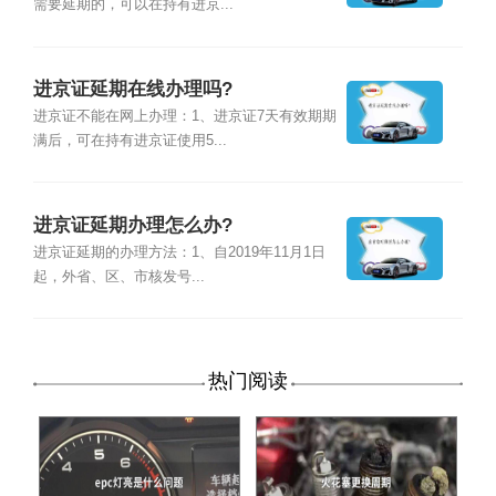
需要延期的，可以在持有进京...
进京证延期在线办理吗?
进京证不能在网上办理：1、进京证7天有效期期
满后，可在持有进京证使用5...
进京证延期办理怎么办?
进京证延期的办理方法：1、自2019年11月1日
起，外省、区、市核发号...
热门阅读