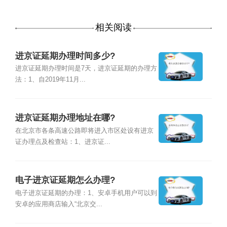
相关阅读
进京证延期办理时间多少?
进京证延期办理时间是7天，进京证延期的办理方
法：1、自2019年11月...
进京证延期办理地址在哪?
在北京市各条高速公路即将进入市区处设有进京
证办理点及检查站：1、进京证...
电子进京证延期怎么办理?
电子进京证延期的办理：1、安卓手机用户可以到
安卓的应用商店输入“北京交...