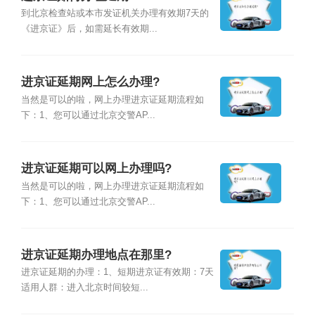
到北京检查站或本市发证机关办理有效期7天的
《进京证》后，如需延长有效期...
进京证延期网上怎么办理?
当然是可以的啦，网上办理进京证延期流程如
下：1、您可以通过北京交警AP...
进京证延期可以网上办理吗?
当然是可以的啦，网上办理进京证延期流程如
下：1、您可以通过北京交警AP...
进京证延期办理地点在那里?
进京证延期的办理：1、短期进京证有效期：7天
适用人群：进入北京时间较短...