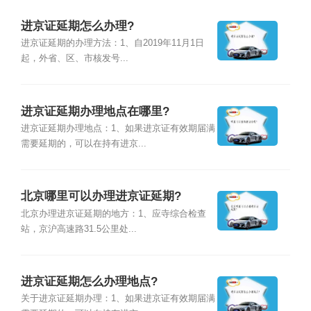
进京证延期怎么办理?
进京证延期的办理方法：1、自2019年11月1日
起，外省、区、市核发号...
进京证延期办理地点在哪里?
进京证延期办理地点：1、如果进京证有效期届满
需要延期的，可以在持有进京...
北京哪里可以办理进京证延期?
北京办理进京证延期的地方：1、应寺综合检查
站，京沪高速路31.5公里处...
进京证延期怎么办理地点?
关于进京证延期办理：1、如果进京证有效期届满