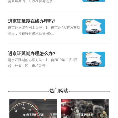
需要延期的，可以在持有进京...
进京证延期在线办理吗?
进京证不能在网上办理：1、进京证7天有效期期
满后，可在持有进京证使用5...
进京证延期办理怎么办?
进京证延期的办理方法：1、自2019年11月1日
起，外省、区、市核发号...
热门阅读