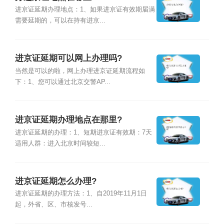
进京证延期办理地点：1、如果进京证有效期届满
需要延期的，可以在持有进京...
进京证延期可以网上办理吗?
当然是可以的啦，网上办理进京证延期流程如
下：1、您可以通过北京交警AP...
进京证延期办理地点在那里?
进京证延期的办理：1、短期进京证有效期：7天
适用人群：进入北京时间较短...
进京证延期怎么办理?
进京证延期的办理方法：1、自2019年11月1日
起，外省、区、市核发号...