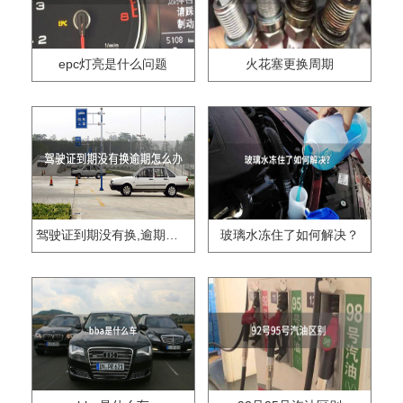
epc灯亮是什么问题
火花塞更换周期
驾驶证到期没有换,逾期怎么办??
玻璃水冻住了如何解决？