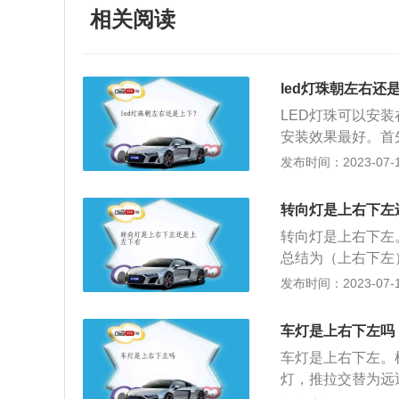
相关阅读
led灯珠朝左右还
LED灯珠可以安
安装效果最好。首先
度发光)是不一样
发布时间：2023-07-17
型、照度不同)。
基本在1432左
转向灯是上右下左
别向一个方向移动
转向灯是上右下左
的照度。三、灯珠
总结为（上右下左
2110左右。也就
灯，这样设计也是
发布时间：2023-07-17
珠倾斜角度的照度多
意事项：1.当驾
界其他车主留下充
车灯是上右下左吗
驶过程中遇到事情
车灯是上右下左。
车辆从停车处启动
灯，推拉交替为远