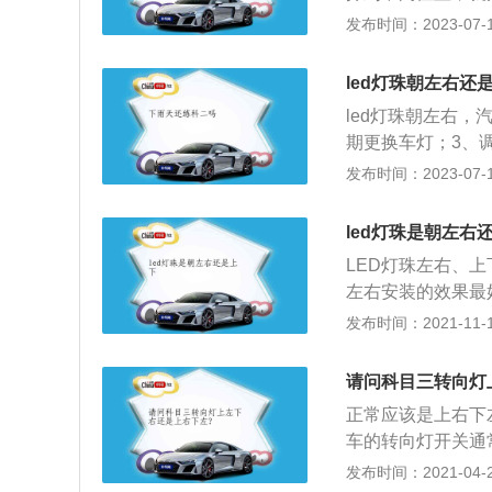
远，并且投射出来
开启右转向灯。2
发布时间：2023-07-17
后推是远光灯长亮
过有交通信号灯控
led灯珠朝左右还
灯。2、夜间：夜
led灯珠朝左右，
度情况下行驶时，
期更换车灯；3、
行驶的后车与前车
异物撞击车灯。汽
发布时间：2023-07-17
道、超车、掉头、
故；2、看清道路
号灯路口：机动车
速；4、需要临时
控制的路口时，应
led灯珠是朝左右
车辆。
中心线的道路上：
LED灯珠左右、
路、窄桥与非机动
左右安装的效果最
发生交通事故：妨
气灯等设计不同（
发布时间：2021-11-10
后50米至100
致不同的照明效果
朝向的安装：照出
请问科目三转向灯
1432左右。第二
正常应该是上右下
上下两半各向一个
车的转向灯开关通
叠的部位，光照度
字，其中转向灯往
发布时间：2021-04-28
个类似长方形的轮