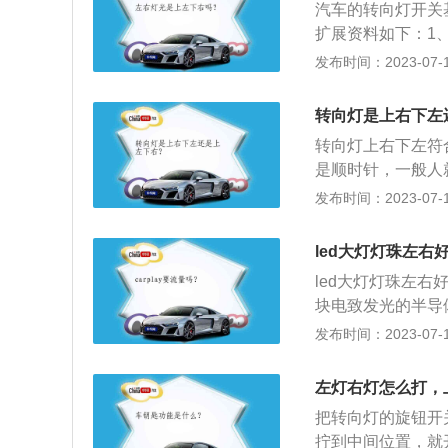
高速是往左拐，而
汽车的转向灯开关
可分为热丝式和翼
主干道驶入辅路则
扩展资料如下：1
要提前10秒左右
发布时间：2023-07-17
等候，以免相撞，
转向灯，有可能使
转向灯是上右下左
还是要靠车主来把
转向灯上右下左符
的作用就是提示周
是顺时针，一般人
撞。所以不管是转
观察到前方有需要
发布时间：2023-07-17
道，那么都需要提
时采取措施，或减
2、作用：转向灯
led大灯灯珠左右
辆，表明即将行驶
led大灯灯珠左右
线、超车、起步、
块电致发光的半导
向灯，这也是安全
连接芯片和电路板
发布时间：2023-07-17
外壳，所以LED
右水平朝向放置，
左灯右灯怎么打，
影响到大灯的效果
把转向灯的旋钮开
LED大灯的车型
拧到中间位置，就