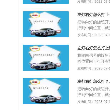
向灯开关基本都是
发布时间：2023-07-17
转向灯杆想象成方
绍：1、汽车方向
左灯右灯怎么打 
起。2、打开转向
把转向灯的旋钮开
让，避免车祸的出
拧到中间位置，就
开启右转向灯。2
发布时间：2023-07-17
后推是远光灯长亮
过有交通信号灯控
左灯右灯怎么打上
灯。2、夜间：夜
将转向信号的旋钮
度情况下行驶时，
间位置向下打开右
行驶的后车与前车
口时，左转时打开
发布时间：2023-07-17
道、超车、掉头、
雪、沙尘、冰雹等
号灯路口：机动车
方向行驶的后车靠
控制的路口时，应
左灯右灯怎么打？
停车时，提前10
中心线的道路上：
把转向灯的旋钮开
路、拱桥、人行横
路、窄桥与非机动
拧到中间位置，就
光灯进行指示。
发生交通事故：妨
右转向灯。往下打
发布时间：2023-07-17
后50米至100
亮。以下是汽车灯