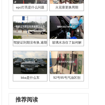
epc灯亮是什么问题
火花塞更换周期
驾驶证到期没有换,逾期
玻璃水冻住了如何解
怎么办??
决？
bba是什么车
92号95号汽油区别
推荐阅读