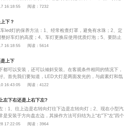
的光斑更匀称。
、往下打是开启左转向灯。3、往前拉是远光灯亮一次。4、往
 16:18:55
阅读：7232
。以下是汽车灯光使用的注意事项：1、交叉路口：机动车通
制的交叉路口，向左转弯时，开启转向灯，夜间行驶开启近光
是上下？
间路灯开启期间，或者遇有雾、雨、雪、沙尘、冰雹等低能见
汽车led灯的保养方法：1、经常检查灯罩，避免有水珠；2、定
应当开启前照灯、示廓灯和后位灯。3、同方向行驶：同方向
调整好车灯的高度；4、车灯更换应使用优质灯泡；5、要防止
近距离行驶时，不得使用远光灯。4、转弯：转弯、变更车
车灯的作用是：1、开启转向灯提醒尾随车辆，降低追尾事
 16:18:55
阅读：5614
靠边停车时应当提前100米至50米开启转向灯。5、没有交通信
状况，提高行车安全；3、告诉后面的车辆，正在刹车，注意减
在夜间通过急弯、坡路、拱桥、人行横道或者没有交通信号灯
停车等紧急情况和能见度低的恶劣天气打开双闪，可告知来往
当交替使用远近光灯示意。6、在没有中心隔离设施或者没有
还是上下
夜间会车应当在距相对方向来车150米以外改用近光灯，在窄
上下都可以安装，还可以倾斜安装。在客观条件相同的情况下，
车会车时应当使用近光灯。7、机动车在道路上发生故障或者
好。首先我们要知道，LED大灯是两面发光的，与卤素灯和氙
碍交通又难以移动，应当按照规定开启危险报警闪光灯并在车
两者都是360度发光）。这也就会导致，不同的安装方式，导
 16:43:05
阅读：4122
米处设置警告标志，夜间还应当同时开启示廓灯和后位灯。
（照射出来亮度、光型还有光照度不同）。第一种，灯珠上下
来是一个类似正方形的轮廓，轮廓较小，中间的光照度基本在
上左下右还是上右下左?
种，灯珠倾斜角度的安装：照出来类似一个“Z”形，感觉是被分成
左：1、往上边是右转向灯往下边是左转向灯；2、现在小型汽
方向移动，而且上下有重叠区域，宽度有点稍微挤压，中心重
常是安装于方向盘左边，其操作方法可归结为上“右”下“左”四个
基本在1519左右。第三种，灯珠左右朝向的安装：照出来是一
上打（顺时针）表示向右转，往下打（逆时针）表示往左转，
 17:22:05
阅读：3964
廓，面积较大，中间区域光照亮度基本在2110左右。也就是