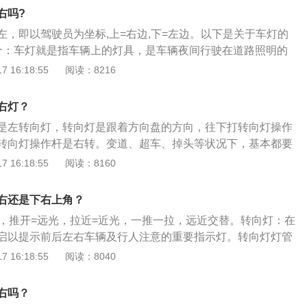
开启转向灯，夜间行驶开启近光灯。夜间路灯开启期间，或者
右吗?
沙尘、冰雹等低能见度情况下行驶时，应当开启前照灯、示廓
左，即以驾驶员为坐标,上=右边,下=左边。以下是关于车灯的
向行驶的后车与前车近距离行驶时，不得使用远光灯。转弯、
介：车灯就是指车辆上的灯具，是车辆夜间行驶在道路照明的
掉头、靠边停车时应当提前100米至50米开启转向灯。机动车
种车辆行驶信号的提示工具。2、种类：前照灯（组合前照灯
 16:18:55
阅读：8216
坡路、拱桥、人行横道或者没有交通信号灯控制的路口时，应
主要起照明和信号作用）、组合尾灯（组合尾灯在汽车的后
灯示意。六、在没有中心隔离设施或者没有中心线的道路上，
和信号作用）、转向灯（用来向别的道路使用者表示左转或者
相对方向来车150米以外改用近光灯，在窄路、窄桥与非机动
右灯？
牌照灯（主要是照明车牌，使人们在黑夜中辨别车辆牌照）。
近光灯。机动车在道路上发生故障或者发生交通事故，妨碍交
是左转向灯，转向灯是跟着方向盘的方向，往下打转向灯操作
当按照规定开启危险报警闪光灯并在车后50米至100米处设置
转向灯操作杆是右转。变道、超车、掉头等状况下，基本都要
应当同时开启示廓灯和后位灯。
必须要提前打，这是以便告知其他汽车自己的行驶意图。转向
 16:18:55
阅读：8160
向时开启以提示前后上下汽车及行人要注意的至关重要指示
用氙气灯管，单片机调节电路，上下轮换频闪不间断工作，转
右还是下右上角？
实现灯光闪烁，关键可包括阻丝式、电容式和电子式三种。汽
边，推开=远光，拉近=近光，一推一拉，远近交替。转向灯：在
事项：1、超车先打左转向再打右转向，按规定必须从左侧超
启以提示前后左右车辆及行人注意的重要指示灯。转向灯灯管
左转向灯，等超车之后要返回原车道时再打右转向灯。2、提
片机控制电路，左右轮换频闪不间断工作。转向灯采用闪光
 16:18:55
阅读：8040
备转向时应提前10-20秒的时间打灯，给后面司机留有足够时
。主要可分为阻丝式、电容式和电子式三种。转向灯的工作原
要根据路况及交通状况和车速综合判断要提前多久打转向灯，
氙气灯管，单片机控制电路，左右轮换频闪不间断工作。2、采
0秒钟。3、进入高速时打左灯，驶离高速时打右灯，因为进入
右吗？
构不同，可分为阻丝式、电容式和电子式三种。其中阻丝式又