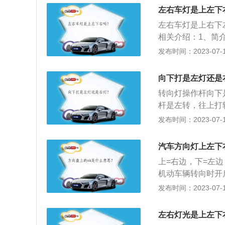
口，向左转弯时，
左右车灯是上左下
遇有雾、雨、雪、
左右车灯是上右下
灯和后位灯。同方
相关介绍：1、简
变更车道、超车、
工具，也是发出各
发布时间：2023-07-17
在夜间通过急弯、
在汽车的前部，其
当交替使用远近光
部，其主要起照明
夜间会车应当在距
向下打是左灯还是
右转向的灯具）、
车会车时应当使用
转向灯操作杆向下
通又难以移动，应
杆是左转，往上打
警告标志，夜间还
打转向灯。转向灯
发布时间：2023-07-17
灯是在机动汽车转
灯，转向灯灯管使
汽车方向灯上左下
向灯使用闪光器，
上=右边，下=左
车转向灯使用注意
机动车辆转向时开
车，所以需要先打
采用氙气灯管，单
发布时间：2023-07-17
前打转向灯，在准
器，实现灯光闪烁
间反应，但有时候
理：1、灯管采用
但一般不要低于1
左右灯光是上左下
用闪光器：按其结