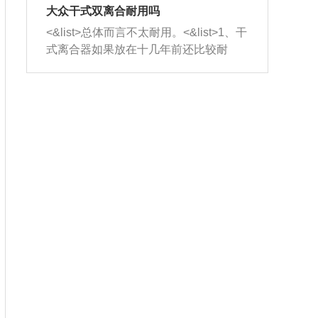
室，最后形成废气排出，就可以让三元
无法制作，需要将车辆送到修理厂或4s
造成烧机油。<&list>3、机油粘度。使用
大众干式双离合耐用吗
催化器得到清洗，排气管堵塞的情况就
店；<&list>2.车辆半轴套管防尘罩破
机油粘度过小的话，同样会有烧机油现
<&list>总体而言不太耐用。<&list>1、干
能够得到解决。
裂，破裂后会出现漏油现象，使半轴磨
象，机油粘度过小具有很好的流动性，
式离合器如果放在十几年前还比较耐
损严重，磨损的半轴容易损坏，产生异
容易窜入到气缸内，参与燃烧。<&list>
用，但是由于现在的汽车发动机动力输
响；<&list>3.稳定器的转向胶套和球头
4、机油量。机油量过多，机油压力过
出越来越高，使得干式离合器散热不足
老化，一般是使用时间过长造成的。解
大，会将部分机油压入气缸内，也会出
的缺陷也逐渐暴露出来。<&list>2、由于
决方法是更换新的质量好的转向橡胶套
现烧机油。<&list>5、机油滤清器堵塞：
干式双离合的工作环境暴露在空气中，
和球头。
会导致进气不畅，使进气压力下降，形
而离合器的散热也是通离合器罩上面的
成负压，使机油在负压的情况下吸入燃
几个小孔来进行散热。但是在行驶过程
烧室引起烧机油。<&list>6、正时齿轮或
中变速箱需要换挡，就不得不使得离合
链条磨损：正时齿轮或链条的磨损会引
器频繁工作。<&list>3、长时间的低速行
起气阀和曲轴的正时不同步。由于轮齿
驶以及过于频繁的启停，导致离合器的
或链条磨损产生的过量侧隙，使得发动
温度不断升高，而低速行驶时空气流动
机的调节无法实现：前一圈的正时和下
效率不高，无法将离合器中的热量有效
一圈可能就不一样。当气阀和活塞的运
的带走，导致离合器内部的温度不断升
动不同步时，会造成过大的机油消耗。
高，加速离合器的磨损。
解决方法：更换正时齿轮或链条。<&list
>7、内垫圈、进风口破裂：新的发动机
设计中，经常采用各种由金属和其他材