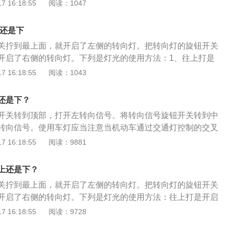
安装在方向盘左边。其操作方法总结为上右下左，车主只要把
 16:18:55
阅读：1047
向盘，该往哪边转向就打哪个方向。以下是关于车灯的相关介
盘左边有一个拨杆，往下拉左转向灯亮，往上抬右转向灯亮
上还是下
灯会发出具有闪烁的灯光，附近的人注意到就可以及时地避
关拧到最上面，就开启了左侧的转向灯。把转向灯的旋钮开关
现。3、转向灯起到提醒的作用，提醒周围的车和行人。
开启了右侧的转向灯。下列是灯光的使用方法：1、往上打是
、往下打是开启左转向灯。3、往前拉是远光灯亮一次。4、往
 16:18:55
阅读：1043
。以下是汽车灯光使用的注意事项：1、交叉路口：机动车通
制的交叉路口，向左转弯时，开启转向灯，夜间行驶开启近光
还是下？
间路灯开启期间，或者遇有雾、雨、雪、沙尘、冰雹等低能见
开关转到顶部，打开左转向信号。将转向信号旋钮开关转到中
应当开启前照灯、示廓灯和后位灯。3、同方向行驶：同方向
转向信号。使用车灯应当注意当机动车通过交通灯控制的交叉
近距离行驶时，不得使用远光灯。4、转弯：转弯、变更车
转向灯，夜间驾驶时打开近光。夜间路灯亮时，或在雾、雨、
 16:18:55
阅读：9881
靠边停车时应当提前100米至50米开启转向灯。5、没有交通信
低能见度条件下行驶时，应打开前照灯、示廓灯和后位灯。同
在夜间通过急弯、坡路、拱桥、人行横道或者没有交通信号灯
近前车时，不得使用远光灯。转弯、变道、超车、掉头和靠边
当交替使用远近光灯示意。6、在没有中心隔离设施或者没有
上还是下？
0至50米打开转向信号灯。当机动车在夜间通过急弯、斜坡道
夜间会车应当在距相对方向来车150米以外改用近光灯，在窄
关拧到最上面，就开启了左侧的转向灯。把转向灯的旋钮开关
道或不受交通信号灯控制的交叉口时，应交替使用远光灯和近
车会车时应当使用近光灯。7、机动车在道路上发生故障或者
开启了右侧的转向灯。下列是灯光的使用方法：往上打是开启
碍交通又难以移动，应当按照规定开启危险报警闪光灯并在车
是开启左转向灯。往前拉是远光灯亮一次。往后推是远光灯长
 16:18:55
阅读：9728
米处设置警告标志，夜间还应当同时开启示廓灯和后位灯。
光使用的注意事项：机动车通过有交通信号灯控制的交叉路