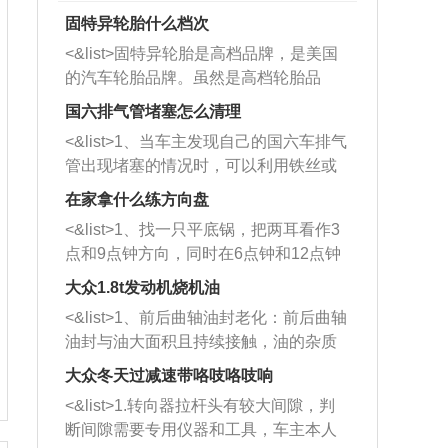
固特异轮胎什么档次
<&list>固特异轮胎是高档品牌，是美国
的汽车轮胎品牌。虽然是高档轮胎品
牌，但是中高低端的轮胎都有生产，这
国六排气管堵塞怎么清理
也是为了更好的开拓市场。
<&list>1、当车主发现自己的国六车排气
管出现堵塞的情况时，可以利用铁丝或
者是细棍，直接将杂物给取出来，如果
在家拿什么练方向盘
堵塞情况比较严重，也可以采取应急措
<&list>1、找一只平底锅，把两耳看作3
施。 <&list>2、直接利用木棍将所有的
点和9点钟方向，同时在6点钟和12点钟
杂物推到排气管里面的位置处，然后将
方向做一个标记。 <&list>2、双手握住
三元催化器拆解开，就可以将堵塞的东
大众1.8t发动机烧机油
平底锅两耳，然后往左打半圈、一圈、
西取出来。但如果是因为积碳过多引起
<&list>1、前后曲轴油封老化：前后曲轴
一圈半的练习，往右同样也要打相同的
的堵塞，就需要将三元催化器泡在草酸
油封与油大面积且持续接触，油的杂质
圈数。 <&list>3、最后强调要反复练
中进行清洗。 <&list>3、也可以利用清
和发动机内持续温度变化使其密封效果
习，这样就可以形成肌肉记忆，在真实
大众冬天过减速带咯吱咯吱响
洗剂对堵塞的情况得到解决，将清洗剂
逐渐减弱，导致渗油或漏油。<&list>2、
驾驶车辆时，不需要记忆也能打好方
放在燃油箱中，与燃油混合后，车辆启
<&list>1.转向器拉杆头有较大间隙，判
活塞间隙过大：积碳会使活塞环与缸体
向。
动时，就可以和汽油一起进入到燃烧
断间隙需要专用仪器和工具，车主本人
的间隙扩大，导致机油流入燃烧室中，