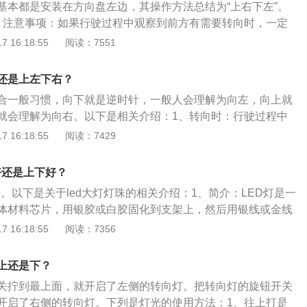
驶离高速都是往右拐。同理辅路驶入主干道时打左转向灯，由
基本都是安装在方向盘左边，其操作方法总结为“上右下左”。
片式，而电子式又可分混合式和全电子式。
打右转向灯。
、注意事项：如果行驶过程中观察到前方有需要转向时，一定
就打转向灯，以提醒后方车辆及时采取措施，或减速慢行、停车
 16:18:55
阅读：7551
甚至引发追尾等交通事故。但是，也最好不要提前太长时间打
后方车辆的司机产生视觉疲劳，引发“路怒症”，这个时间主要
还是上左下右？
握。2、作用：转向灯作为信号灯，在日常行车过程中，主要
合一般习惯，向下就是逆时针，一般人会理解为向左，向上就
边车辆，表明即将行驶转向，让其他车辆注意避让，以免碰
就会理解为向右。以下是相关介绍：1、转向时：行驶过程中
弯、并线、超车、起步、停车，只要车辆需要打轮离开原车
转向时，一定要提前10秒左右就打转向灯，以提醒后方车辆及
 16:18:55
阅读：7429
前开启转向灯，这也是安全驾驶的基本原则。
速慢行、停车等候，以免相撞，甚至引发追尾等交通事故。
作为信号灯，在日常行车过程中，主要的作用就是提示周边车
好还是上下好？
转向，让其他车辆注意避让，以免碰撞。所以不管是转弯、并
好。以下是关于led大灯灯珠的相关介绍：1、简介：LED灯是一
停车，只要车辆需要打轮离开原车道，那么都需要提前开启转
体材料芯片，用银胶或白胶固化到支架上，然后用银线或金线
驾驶的基本原则。
，四周用环氧树脂密封，起到保护内部芯线的作用，较后安装
 16:18:55
阅读：7356
灯的抗震性能好。2、注意事项：在安装时，保持LED灯珠呈左
这样的照明效果更好，光亮度更高。另外，除了灯珠的位置会
上还是下？
，反光碗和透镜的使用也会影响大灯光斑呈现效果，原厂配置
关拧到最上面，就开启了左侧的转向灯。把转向灯的旋钮开关
会配合反光碗和透镜一起使用，这样不仅能让光线聚集，照的更
开启了右侧的转向灯。下列是灯光的使用方法：1、往上打是