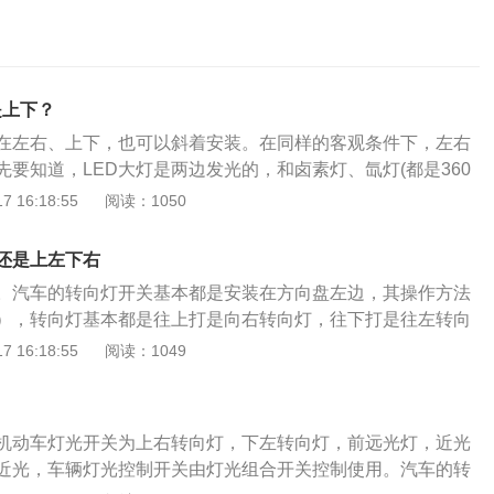
是上下？
装在左右、上下，也可以斜着安装。在同样的客观条件下，左右
要知道，LED大灯是两边发光的，和卤素灯、氙灯(都是360
的。这也会导致不同的安装方式产生不同的灯光效果(亮度、灯
 16:18:55
阅读：1050
一、上下朝向的灯珠安装:是一个轮廓很小的方形，中间的照度
右。二、灯珠倾斜角度的安装:看起来像Z形，感觉分为上下两半分
还是上左下右
，上下有重叠区域，宽度略挤，重叠部分中心基本有1519左右
。汽车的转向灯开关基本都是安装在方向盘左边，其操作方法
左右安装:是大面积的类长方形轮廓，中间区域照明亮度基本在
），转向灯基本都是往上打是向右转向灯，往下打是往左转向
是说，灯珠在左右方向的照度比上下方向的照度多近700，比灯
为了符合人体感觉，更符合人体的操作思维。使用转向灯的注
 16:18:55
阅读：1049
近600。
驶车辆速度较快的时候，驾驶员要提前十秒以上打转向灯，给外
足的反应时间，防止因为反应不及时造成意外事故。2.当在行
需要进行靠边停车时，停在路边的时候要保持打右转向灯，当
机动车灯光开关为上右转向灯，下左转向灯，前远光灯，近光
驶离的时候，则需要打左转向灯。
近光，车辆灯光控制开关由灯光组合开关控制使用。汽车的转