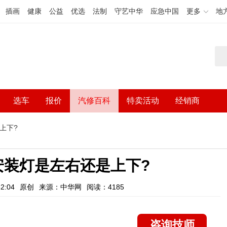
插画
健康
公益
优选
法制
守艺中华
应急中国
更多
地
选车
报价
汽修百科
特卖活动
经销商
上下?
安装灯是左右还是上下?
2:04
原创
来源：中华网
阅读：4185
咨询技师