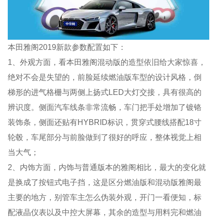
本田雅阁2019新款参数配置如下：
1、外观方面，看本田雅阁混动版的造型依旧给大家惊喜，
绝对不会是失望的，前脸延续燃油版车型的设计风格，倒
梯形的进气格栅与两侧上扬式LED大灯交接，具有很高的
辨识度。侧面汽车线条非常流畅，车门把手处增加了镀铬
装饰条，侧面还贴有HYBRID标识，贯穿式腰线搭配18寸
轮毂，车尾部分与前脸做到了很好的呼应，整体视觉上相
当大气；
2、内饰方面，内饰与普通版本的雅阁相比，最大的变化就
是换成了按钮式电子挡，这是区分燃油版和混动版雅阁最
主要的地方，别管车主怎么伪装外观，开门一看便知，标
配液晶仪表以及中控大屏幕，其余的造型与用料完和燃油