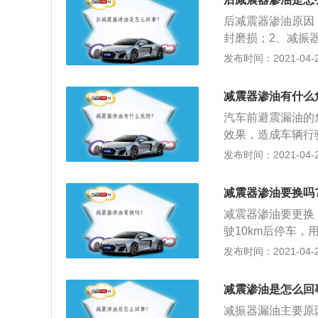
心向转弯方向的外
后减震器渗油原因
减振器的工作，车
封磨损；2、减振
辆，在进行高速后
漏油；3、减振器
发布时间：2021-04-28
侧同时更换，以免
喷底盘装甲的时候
现象；5、若发现
漏油；5、控制活
封、密封垫圈损坏
减震器渗油有什么
需要严格密封的，
出减振杆，若感到
汽车前避震漏油的
过大，减振器活塞
效果，造成车辆行
长时间不换的话还
发布时间：2021-04-28
导致车辆操控受阴
数目要高得多。
减震器渗油要换吗
减震器渗油要更换
驶10km后停车
器不工作。此时，
发布时间：2021-04-28
内部缺油，应加足
开，如果汽车有2
减震渗油是怎么回
制动时，若汽车振
减振器漏油主要原
并把下端连接环夹