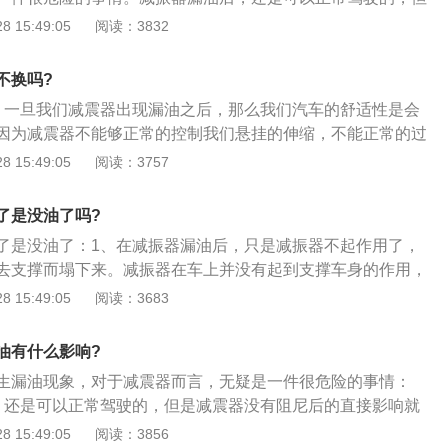
损坏、脱焊、断裂或脱落。如果上述检查正常，则应进一步分
弹簧吸震后反弹时的震荡和吸收路面冲击的能量。弹簧起缓和
后的直接影响就是舒适性的降低。如果车速很快，即使是很平
 15:49:05
阅读：3832
活塞与气缸之间的间隙是否过大，气缸是否有任何应变，阀门
大能量一次冲击\"变为\"小能量多次冲击\"，而减震器就是逐步将
引起上下的起伏，从而严重的降低了车辆的稳定性；2、如果
瓣和阀座是否紧密配合，以及减震器的延长弹簧是否太软或断
击\"减少。没有减振器将无法控制弹簧的反弹，汽车遇到崎岖的路
，急刹车后，车身的重心前移，压缩了弹簧，由于没有减振器
换零件。
不换吗?
的弹跳，过弯时也会因为弹簧上下的震荡而造成轮胎抓地力和
住了，车身还是会不断的上下起伏。如果此时高速过弯，重心
、一旦我们减震器出现漏油之后，那么我们汽车的舒适性是会
移动，外侧的弹簧有会被压缩，回到直线后，也是由于没有减
因为减震器不能够正常的控制我们悬挂的伸缩，不能正常的过
还是不不断的左右晃动；3、一辆重心上下窜动、左右晃动的
2、而且比较重要的是，如果我们的减震器长期属于漏油的情
 15:49:05
阅读：3757
后者极限驾驶。因此建议，还是要即时更换新的减振器，相对
的颠簸下使用，就会导致我们减震器内部损坏比较严重，有可
潜在的高速安全隐患更为重要。
的这种情况，一旦减振器断裂我们骑车在高速行驶时就非常的
了是没油了吗?
们的行驶安全；3、所以当我们发现减震器刚开始漏油的时
了是没油了：1、在减振器漏油后，只是减振器不起作用了，
强进行使用的，但是我不建议大家长期使用漏油的减震器。
去支撑而塌下来。减振器在车上并没有起到支撑车身的作用，
避免车身不断上下振动的一个衰减功能；2、当车辆的减振器
 15:49:05
阅读：3683
正常驾驶的，只是减震器没有阻尼后的直接影响就是舒适性的
快，即使是很平稳的公路，一样会引起上下的起伏，从而严重
油有什么影响?
定性。如果此时遇到紧急情况，急刹车后，车身的重心前移，
生漏油现象，对于减震器而言，无疑是一件很危险的事情：
没有减振器的工作，即使车停住了，车身还是会不断的上下起
，还是可以正常驾驶的，但是减震器没有阻尼后的直接影响就
过弯，重心向转弯方向的外侧移动，外侧的弹簧有会被压缩，
2、如果车速很快，即使是很平稳的公路，一样会引起上下的
 15:49:05
阅读：3856
由于没有减振器的工作，车身还是不不断的左右晃动；3、一