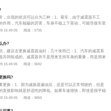
降低了车辆的稳定性；3、如果此时遇到紧急情况，急刹车
左右晃动的车辆，在进行高速后者极限驾驶！因此我们建议，
移，压缩了弹簧，由于没有减振器的工作，即使车停住了，车
的减振器，相对于舒适性的损失，潜在的高速安全隐患更为重
?
下起伏；4、如果此时高速过弯，重心向转弯方向的外侧移
器一定要将左右两侧同时更换，以免出现两侧减震器的阻尼不
常，出现的状况可以分为三种：1、晕车，由于减震器不工
会被压缩，回到直线后，也是由于没有减振器的工作，车身还
左右摇摆的现象。
的作用，汽车颠簸的厉害，车身不稳上下晃动，可能导致车里
动；5、一辆重心上下窜动、左右晃动的车辆，在进行高速后
安全降低，减震器失效，汽车颠簸的使用，弹簧会有多余的震
 15:49:05
阅读：3735
建议，还是要即时更换新的减振器，相对于舒适性的损失，潜
动，从而汽车轮胎不能紧贴地面，在刹车或者变道时容易发生
更为重要。
差，在开车上路颠簸厉害的时候，汽车控制性较低，容易出现
么办?
震器失效，没有解决的办法，开车可以慢些，确保安全最重
话，建议去更换减震器油封，几十块而已：1、汽车的减震系
器共同组成的。减震器并不是用来支持车身的重量，而是用来
弹时的震荡和吸收路面冲击的能量；2、弹簧起缓和冲击的作
 15:49:05
阅读：3692
冲击”变为“小能量多次冲击”，而减震器就是逐步将“小能量多
、如果你开过减振器已坏掉的车，你就可以体会汽车通过每一坑
更换吗?
漾的弹跳，而减振器正是用来抑制这种弹跳的；4、没有减振
要更换：1、因为减振器漏油后，还是可以正常驾驶的，但是
的反弹，汽车遇到崎岖的路面时将会产生严重的弹跳，过弯时
的直接影响就是舒适性的降低。如果车速很快，即使是很平稳
的震荡而造成轮胎抓地力和循迹性的丧失。
起上下的起伏，从而严重的降低了车辆的稳定性；2、如果此
 15:49:05
阅读：3850
急刹车后，车身的重心前移，压缩了弹簧，由于没有减振器的
了，车身还是会不断的上下起伏；3、如果此时高速过弯，重
么回事?