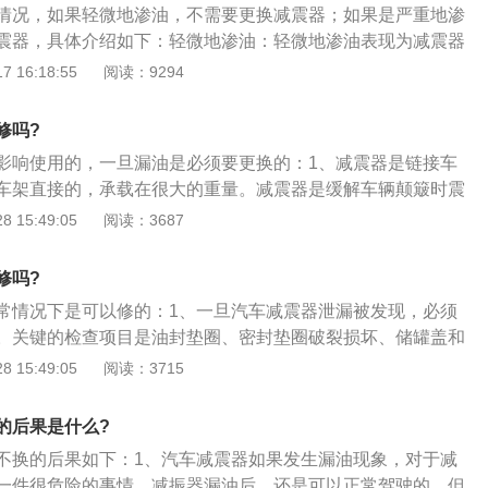
情况，如果轻微地渗油，不需要更换减震器；如果是严重地渗
外部的泥沙杂物进入油封。减震器油封的密封接口老化，失去
震器，具体介绍如下：轻微地渗油：轻微地渗油表现为减震器
但不影响车辆的舒适性，与正常减震器无差别，此种渗油不需
 16:18:55
阅读：9294
留意漏油情况。严重地渗油：比较严重地渗油指减震器上边有
器渗油会使得车辆避震效果变差，严重影响行车舒适性，在颠
修吗?
伴随异响声，而且如果渗油特别严重，减震失效，还会导致车
影响使用的，一旦漏油是必须要更换的：1、减震器是链接车
就需要更换整根减震器。
车架直接的，承载在很大的重量。减震器是缓解车辆颠簸时震
过弯时可以很好的稳定车身。减震器出现漏油说明减震器已经
 15:49:05
阅读：3687
逐渐降低，时间长了，里面油漏完了减震就等于没有作用了。
及时更换，定期去4S店检查；2、悬架系统中由于弹性元件受
修吗?
改善汽车行驶平顺性，悬架中与弹性元件并联安装减震器，为
常情况下是可以修的：1、一旦汽车减震器泄漏被发现，必须
架系统中采用减震器多是液力减震器，其工作原理是当车架
。关键的检查项目是油封垫圈、密封垫圈破裂损坏、储罐盖和
间震动而出现相对运动时，减震器内的活塞上下移动，减震器
母松动；2、如果发现漏油，先拧紧气缸盖螺母。如果减震器
 15:49:05
阅读：3715
地从一个腔经过不同的孔隙流入另一个腔内。此时孔壁与油液
油封和密封垫圈发生故障。应该更换新的封条。如果漏油不能
子间的内摩擦对震动形成阻尼力，使汽车震动能量转化为油液
拔出来。如果有发夹或重量不等于重量，则进一步检查活塞与
吸收散发到大气中。在油液通道截面和等因素不变时，阻尼力
的后果是什么?
否过大，减震器活塞杆是否弯曲，以及活塞杆表面。气缸上是
车轮）之间的相对运动速度增减，并与油液粘度有关；3、汽
不换的后果如下：1、汽车减震器如果发生漏油现象，对于减
3、如果避震器没有漏油，检查避震器的连接销、连杆、连接
弹簧和减震器共同组成的。减震器并不是用来支持车身的重
一件很危险的事情。减振器漏油后，还是可以正常驾驶的，但