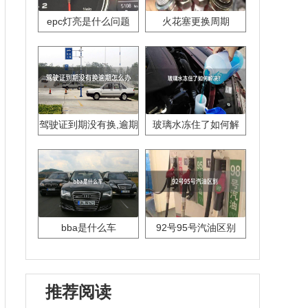
epc灯亮是什么问题
火花塞更换周期
驾驶证到期没有换,逾期
玻璃水冻住了如何解
怎么办??
决？
bba是什么车
92号95号汽油区别
推荐阅读