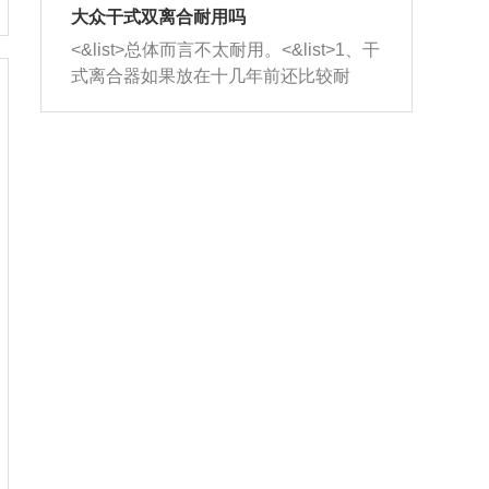
室，最后形成废气排出，就可以让三元
无法制作，需要将车辆送到修理厂或4s
造成烧机油。<&list>3、机油粘度。使用
大众干式双离合耐用吗
催化器得到清洗，排气管堵塞的情况就
店；<&list>2.车辆半轴套管防尘罩破
机油粘度过小的话，同样会有烧机油现
<&list>总体而言不太耐用。<&list>1、干
能够得到解决。
裂，破裂后会出现漏油现象，使半轴磨
象，机油粘度过小具有很好的流动性，
式离合器如果放在十几年前还比较耐
损严重，磨损的半轴容易损坏，产生异
容易窜入到气缸内，参与燃烧。<&list>
用，但是由于现在的汽车发动机动力输
响；<&list>3.稳定器的转向胶套和球头
4、机油量。机油量过多，机油压力过
出越来越高，使得干式离合器散热不足
老化，一般是使用时间过长造成的。解
大，会将部分机油压入气缸内，也会出
的缺陷也逐渐暴露出来。<&list>2、由于
决方法是更换新的质量好的转向橡胶套
现烧机油。<&list>5、机油滤清器堵塞：
干式双离合的工作环境暴露在空气中，
和球头。
会导致进气不畅，使进气压力下降，形
而离合器的散热也是通离合器罩上面的
成负压，使机油在负压的情况下吸入燃
几个小孔来进行散热。但是在行驶过程
烧室引起烧机油。<&list>6、正时齿轮或
中变速箱需要换挡，就不得不使得离合
链条磨损：正时齿轮或链条的磨损会引
器频繁工作。<&list>3、长时间的低速行
起气阀和曲轴的正时不同步。由于轮齿
驶以及过于频繁的启停，导致离合器的
或链条磨损产生的过量侧隙，使得发动
温度不断升高，而低速行驶时空气流动
机的调节无法实现：前一圈的正时和下
效率不高，无法将离合器中的热量有效
一圈可能就不一样。当气阀和活塞的运
的带走，导致离合器内部的温度不断升
动不同步时，会造成过大的机油消耗。
高，加速离合器的磨损。
解决方法：更换正时齿轮或链条。<&list
>7、内垫圈、进风口破裂：新的发动机
设计中，经常采用各种由金属和其他材