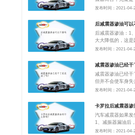
孔、橡胶衬套是否
量，而是用来抑制
是减震器没有阻尼
发布时间：2021-04-28
解减震器，以检查
冲击的作用，将\"
稳的公路，一样会
是否密封良好，阀
\"小能量多次冲
此时遇到紧急情况
裂。适当修理或更
后减震器渗油可以
面时将会产生严重
的工作，即使车停
循迹性的丧失。
后减震器渗油：1
向转弯方向的外侧
大大降低的，这是
振器的工作，车身
滤路面的颠簸了；
发布时间：2021-04-28
车辆，在进行高速
况下，并且在路面
于舒适性的损失，
能出现减振器断裂
减震器渗油已经干
危险，会危及到我
减震器渗油已经干
候，我们是可以勉
但并不会使车身失
它仅仅是起到为了
发布时间：2021-04-28
漏油后，还是可以
降低。如果车速很
卡罗拉后减震器渗
的降低了车辆的稳
汽车减震器如果发
压缩了弹簧，由于
1、减振器漏油后
伏。如果此时高速
是舒适性的降低；
发布时间：2021-04-28
回到直线后，也是