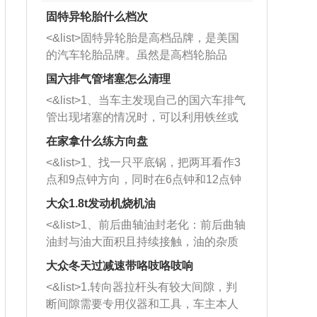
固特异轮胎什么档次
<&list>固特异轮胎是高档品牌，是美国
的汽车轮胎品牌。虽然是高档轮胎品
牌，但是中高低端的轮胎都有生产，这
国六排气管堵塞怎么清理
也是为了更好的开拓市场。
<&list>1、当车主发现自己的国六车排气
管出现堵塞的情况时，可以利用铁丝或
者是细棍，直接将杂物给取出来，如果
在家拿什么练方向盘
堵塞情况比较严重，也可以采取应急措
<&list>1、找一只平底锅，把两耳看作3
施。 <&list>2、直接利用木棍将所有的
点和9点钟方向，同时在6点钟和12点钟
杂物推到排气管里面的位置处，然后将
方向做一个标记。 <&list>2、双手握住
三元催化器拆解开，就可以将堵塞的东
大众1.8t发动机烧机油
平底锅两耳，然后往左打半圈、一圈、
西取出来。但如果是因为积碳过多引起
<&list>1、前后曲轴油封老化：前后曲轴
一圈半的练习，往右同样也要打相同的
的堵塞，就需要将三元催化器泡在草酸
油封与油大面积且持续接触，油的杂质
圈数。 <&list>3、最后强调要反复练
中进行清洗。 <&list>3、也可以利用清
和发动机内持续温度变化使其密封效果
习，这样就可以形成肌肉记忆，在真实
大众冬天过减速带咯吱咯吱响
洗剂对堵塞的情况得到解决，将清洗剂
逐渐减弱，导致渗油或漏油。<&list>2、
驾驶车辆时，不需要记忆也能打好方
放在燃油箱中，与燃油混合后，车辆启
<&list>1.转向器拉杆头有较大间隙，判
活塞间隙过大：积碳会使活塞环与缸体
向。
动时，就可以和汽油一起进入到燃烧
断间隙需要专用仪器和工具，车主本人
的间隙扩大，导致机油流入燃烧室中，