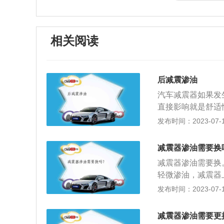
相关阅读
后减震渗油
汽车减震器如果发
直接影响就是舒适
上下的起伏，从而
发布时间：2023-07-17
方向的外侧移动，
作，车身还是不断
减震器渗油需要换
的损失，潜在的高
减震器渗油需要换
轻微渗油，减震器
差别，这种渗油可
发布时间：2023-07-17
差，影响行车，在
油缸盖螺丝母，如
减震器渗油需要更
渗油原因：减震器