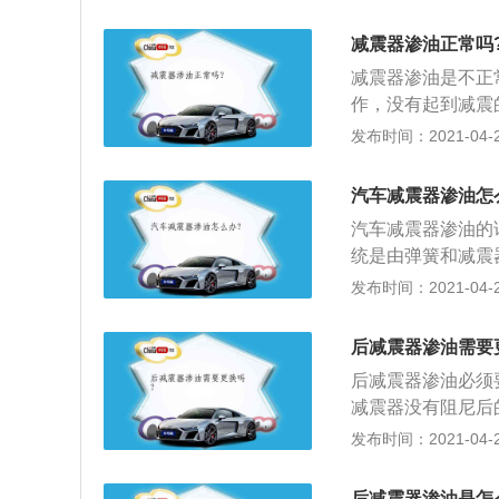
起伏，从而严重的
辆重心上下窜动、
后，车身的重心前
还是要即时更换新
减震器渗油正常吗
身还是会不断的上
要。还有就是减震
减震器渗油是不正
动，外侧的弹簧有
同，导致车辆出现
作，没有起到减震
是不不断的左右晃
人晕车状况；2、
发布时间：2021-04-28
者极限驾驶。因此
动，汽车会上下晃
在的高速安全隐患
危险；3、操控性
汽车减震器渗油怎
危险。一旦发现减
汽车减震器渗油的
要。
统是由弹簧和减震
抑制弹簧吸震后反
发布时间：2021-04-28
用，将“大能量一次
次冲击”减少；3
后减震器渗油需要
洞、起伏后余波荡
后减震器渗油必须
器将无法控制弹簧
减震器没有阻尼后
也会因为弹簧上下
的公路，一样会引
发布时间：2021-04-28
时遇到紧急情况，
工作，即使车停住
后减震器渗油是怎