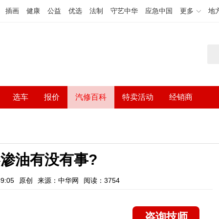
插画
健康
公益
优选
法制
守艺中华
应急中国
更多
地
选车
报价
汽修百科
特卖活动
经销商
渗油有没有事?
9:05
原创
来源：中华网
阅读：3754
咨询技师