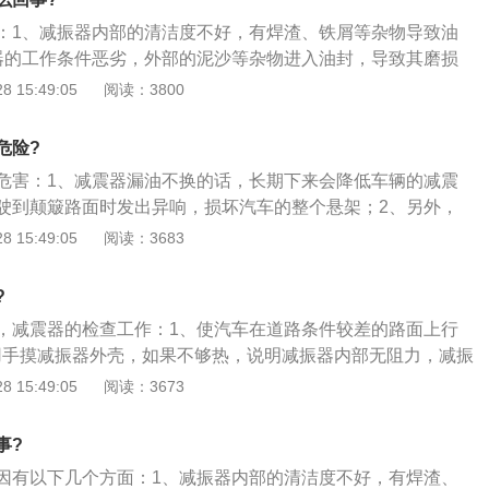
侧移动，外侧的弹簧有会被压缩，回到直线后，也是由于没有
：1、减振器内部的清洁度不好，有焊渣、铁屑等杂物导致油
身还是不不断的左右晃动。一辆重心上下窜动、左右晃动的车
器的工作条件恶劣，外部的泥沙等杂物进入油封，导致其磨损
者极限驾驶；4、还有要提醒您的就是减震器一定要将左右两
油封的密封唇口老化，失去密封功能；4、还有就是有的车主在
 15:49:05
阅读：3800
出现两侧减震器的阻尼不同，导致车辆行驶中出现左右摇摆的
，没有将减振器遮好，装甲附在减振器活塞杆上导致油封磨损
漏油，首先拧紧油缸盖螺母，若减振器仍漏油，则可能是油
塞运动的支杆需要在金属管的一端延长出来，那么这个部位是
失效，应更换新的密封件；6、如果仍然不能消除漏油，应拉
危险?
一般的漏油都与这里的密闭不严有直接的关系。
有发卡或轻重不一时，再进一步检查活塞与缸筒间的间隙是否
危害：1、减震器漏油不换的话，长期下来会降低车辆的减震
连杆有无弯曲，活塞连杆表面和缸筒是否有划伤或拉痕。
驶到颠簸路面时发出异响，损坏汽车的整个悬架；2、另外，
影响乘坐舒适性；3、减震器漏油会造成前轮两侧受力不均会
 15:49:05
阅读：3683
，长时间会造成吃胎跑偏。最后，修车的花销比换一个减震的
?
，减震器的检查工作：1、使汽车在道路条件较差的路面上行
，用手摸减振器外壳，如果不够热，说明减振器内部无阻力，减振
可加入适当的润滑油，再进行试验，若外壳发热，则为减振器
 15:49:05
阅读：3673
油；否则，说明减振器失效；2、用力按下保险杠，然后松
-3次跳跃，则说明减振器工作良好；3、当汽车缓慢行驶而紧急
事?
动比较剧烈，说明减振器有问题；4、拆下减振器将其直立，
因有以下几个方面：1、减振器内部的清洁度不好，有焊渣、
于台钳上，用力拉压减振杆数次，此时应有稳定的阻力，往上