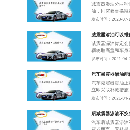
减震器渗油分两种
的工作条件恶劣，
油，则需要更换减
密封功能。
上边有少量油渍，
发布时间：2023-07-17
要更换，但要经常
大量的油泥，减震
减震器渗油可以维
簸路面有时候还会
减震器漏油肯定会
辆跑偏，这种情况
辆轮胎底盘和车身
动的，而且在车辆
发布时间：2021-04-28
损坏，减震效果会
一旦出现漏油必须
汽车减震器渗油能
冲击产生震动，为
汽车减震器渗油正
衰减震动，汽车悬
立即采取补救措施
（或车身）和车桥
检查这些部件的螺
发布时间：2021-04-28
腔内的油液便反复
仍然漏油，可能是
间的摩擦和油液分
消除，应将减震器
热能，再由减震器
后减震器渗油不换
气缸之间的间隙是
随车架与车桥（或
汽车后减震器渗油
否有划痕或拉痕；
车的减震系统是由
震器而言，无疑是