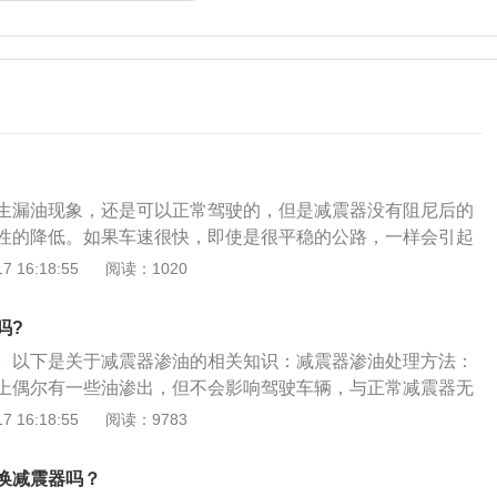
生漏油现象，还是可以正常驾驶的，但是减震器没有阻尼后的
性的降低。如果车速很快，即使是很平稳的公路，一样会引起
严重的降低了车辆的稳定性。如果此时高速过弯，重心向转弯
 16:18:55
阅读：1020
外侧的弹簧有会被压缩，回到直线后，由于没有减振器的工
的左右晃动。因此建议，及时更换新的减振器，相对于舒适性
吗?
速安全隐患更为重要。
。以下是关于减震器渗油的相关知识：减震器渗油处理方法：
上偶尔有一些油渗出，但不会影响驾驶车辆，与正常减震器无
以先不作处理，但要继续检查；严重漏油导致车辆避震效果变
 16:18:55
阅读：9783
颠簸路面有时候还会伴随异响声。当发现有漏油现象，需拧紧
果还漏油，可能是油封或密封垫圈损坏失效应更换新。减震器
换减震器吗？
内部的清洁度不好，有焊渣、铁屑杂物导致油封磨损。减震器