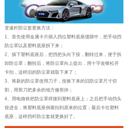
变速杆防尘套更换方法：
1、首先使用金属卡片插入挡位塑料底座缝隙中，把手动挡
防尘罩以及塑料底座拆下来；
2、插下塑料底座后，把挡把头向下按，翻转过来，便于拆
卸防尘罩；翻转后，将防尘罩向上提出，用十字改锥松开
卡扣，这样旧的防尘罩就取下来了；
3、将新的防尘罩使用刀子，按换下来的旧防尘罩尺寸切
割，用剪刀把多余的地方修剪掉；
4、用电烙铁把防尘罩焊接到塑料底座上；之后把手动挡头
按进去，将塑料底座倒着扣到原来的位置；最后卡住塑料
底座，这样挡杆防尘套就更换好了。