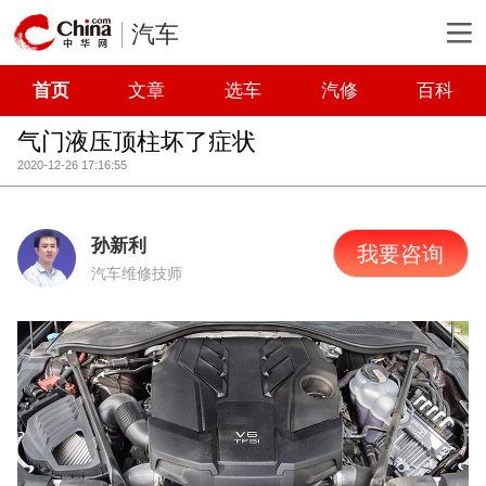
汽车
首页
文章
选车
汽修
百科
气门液压顶柱坏了症状
2020-12-26 17:16:55
孙新利
我要咨询
汽车维修技师