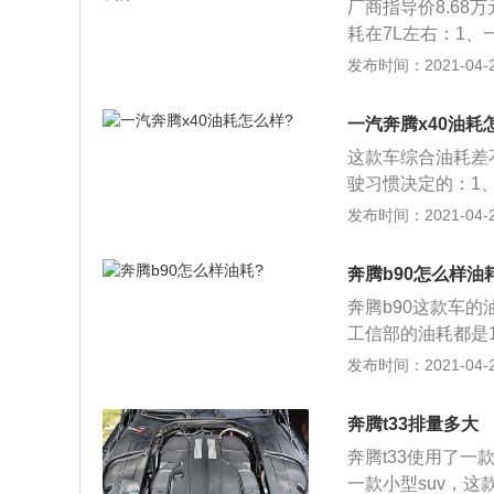
厂商指导价8.68
展，这也是B30
耗在7L左右：1
车还处于初步测试
发布时间：2021-04-28
向盘等配件也都采
2、日前，我们再
一汽奔腾x40油耗
之中，虽然伪装手
这款车综合油耗差
的完成度来看，B
驶习惯决定的：1
半年顺利投产的原因
品牌家族的优秀基
发布时间：2021-04-27
而定位更高一级的
顾量身定做的精品
一汽奔腾入门A级车
多方面都有很好的
10年内一汽奔腾不
奔腾b90怎么样油
统，4GB系列高性
车人士没有具体透
奔腾b90这款车
高动力性及经济性
工信部的油耗都是1.
工信部的数据的，
发布时间：2021-04-27
显都是不准确的，
油加到跳枪就停，
奔腾t33排量多大
时所加的体积（升
奔腾t33使用了一
就是粗略的平均油
一款小型suv，这
均数就差不多是你