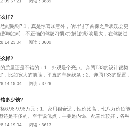
 09:57:21
阅读：3889
用，有的变速箱的油液还起到传递扭矩的作用，所以要定期更
出车型的理论实验百公里油耗数据。汽车省油的方法如下：
辆行驶时需要控制好车速，避免急刹车；2、车辆在高速行驶不
怎么样?
速度比较高时，开窗会增加油耗量；3、经常检查胎压，确保
居然能跑到7.1，真是惊喜加意外，估计过了首保之后表现会更
够气或是气太多，都会增加耗油量，因此需要定时检查轮胎气
差影响油耗，不正确的驾驶习惯对油耗的影响最大，在驾驶过
箱保养，一定要更换变速箱油与车辆相符合的变速箱油，变速
通不畅、等红灯、变换车道时，急加速、急刹车的问题最为常
 14:23:04
阅读：3609
用，有的变速箱的油液还起到传递扭矩的作用，所以要定期更
做过加速行驶油耗试验，让车辆匀速行驶进入测试路段后，试
行驶，完成规定距离的行驶后发现，油耗比匀速行驶增加了2
怎么样?
的油耗问题是非常重要的，所以说我们在买车之前就会对具体的
车的质量还是不错的：1、外观是个亮点。奔腾T33的设计很契
。
好，比如宽大的前脸，平直的车身线条；2、奔腾T33的配置，
，我在国产同级车里还没见过配置这么牛的，同时更是远超合
 14:19:04
阅读：3726
控，智能操控你的车，这个在奔腾T77里就搭载了，市场上的反
奔腾T33全系均搭载了一台1.6L的自然吸气发动机。传动系统
价格多少钱?
配了6AT变速箱，6AT变速箱来自于爱信，它的可靠性和平顺性
价格6.98-9.98万元：1、家用很合适，性价比高，七八万价位能
家也是有目共睹。不过遗憾的是车子刚上市，还没个机会试驾
型还是不多的。至于说优点，主要是内饰、配置比较好，各种
级车舒适；2、外观时尚，底盘扎实稳重，配置尤其厚道。发
 14:19:04
阅读：3613
两个月的验证没出过问题，内饰做工较好。正常车速下降噪效