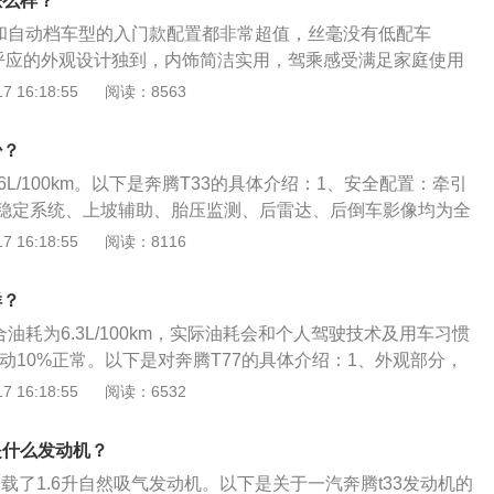
怎么样？
档和自动档车型的入门款配置都非常超值，丝毫没有低配车
后呼应的外观设计独到，内饰简洁实用，驾乘感受满足家庭使用
腾T77的相关信息如下：简介：奔腾T77是新奔腾全新的产品序
 16:18:55
阅读：8563
车型。特点：奔腾T77以黄金动力总成兼顾高动力性及经济性，
骋。该车的麦弗逊式独立悬架使车辆具备卓越的操控稳定性，
少？
性。
26L/100km。以下是奔腾T33的具体介绍：1、安全配置：牵引
稳定系统、上坡辅助、胎压监测、后雷达、后倒车影像均为全
，还有驾驶辅助方面的定速巡航、电子驻车、无钥匙启动、蓝
 16:18:55
阅读：8116
等均为全系标配功能。2、动力方面：搭载1.6L自然吸气发动
W（114PS），峰值扭矩155N·m，传动系统方面匹配5速手动
样？
手自一体变速箱。
合油耗为6.3L/100km，实际油耗会和个人驾驶技术及用车习惯
动10%正常。以下是对奔腾T77的具体介绍：1、外观部分，
用“光影折学”设计理念。细节方面，新车前脸采用了六边形内凹式
 16:18:55
阅读：6532
在内部加以繁星般点阵排布的镀铬饰块，搭配低矮的车头，看
、内饰方面，新车采用了环抱式风风格，在中控台使用了大量
是什么发动机？
线条设计，视觉层次感丰富。同时，平底三辐式多功能方向盘
搭载了1.6升自然吸气发动机。以下是关于一汽奔腾t33发动机的
中控液晶屏的加入，配合着多处细节的哑光金属拉丝元素，让