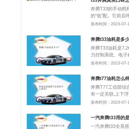
t33奔腾真实口碑
箱。
奔腾T33的手动
的“低”配。它前
不成问题。关于奔
发布时间：2023-07-17
列“T”系列的首款
实现全路况自由驰
奔腾t33油耗是多
同时也提高了平顺
奔腾T33油耗是7.
力控制系统、电子
系标配。除此以外
发布时间：2023-07-17
牙电话、手机互联
机，最大功率84k
奔腾t77油耗怎么
变速箱或爱信6速
奔腾T77工信部综
有一定关联,上下浮
奔腾T77整体采
发布时间：2023-07-17
大嘴进气格栅，并
上去非常个性。2
一汽奔腾t33用的
使用的平直与弧线
一汽奔腾t33全系
以及悬浮式大尺寸