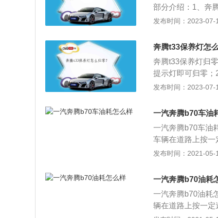
部分介绍：1、奔腾
新车整体质感得到
4kw，最大扭矩为
发布时间：2023-07-17
功率105kW（1
0转每分钟。2、
离合变速箱。
缸体，与这款发动
奔腾t33保养灯怎
奔腾t33保养灯
提示灯即可归零；
即可完成归零。奔腾t
发布时间：2023-07-17
距为2600mm。奔
矩是204nm，与
一汽奔腾b70车油
一汽奔腾b70车油
车辆在道路上按一
里油耗是在客观环
发布时间：2021-05-12
指定速度行驶，计
1、匀速行驶，车
一汽奔腾b70油耗
要开窗，当行驶的
一汽奔腾b70油耗
轮胎气压正确。不
辆在道路上按一定
压；4、注意变速
油耗是在客观环境