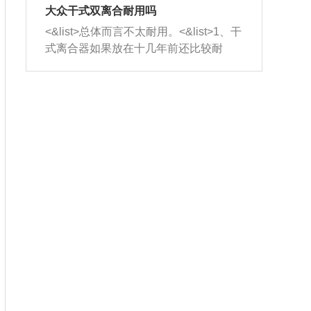
室，最后形成废气排出，就可以让三元
无法制作，需要将车辆送到修理厂或4s
造成烧机油。<&list>3、机油粘度。使用
大众干式双离合耐用吗
催化器得到清洗，排气管堵塞的情况就
店；<&list>2.车辆半轴套管防尘罩破
机油粘度过小的话，同样会有烧机油现
<&list>总体而言不太耐用。<&list>1、干
能够得到解决。
裂，破裂后会出现漏油现象，使半轴磨
象，机油粘度过小具有很好的流动性，
式离合器如果放在十几年前还比较耐
损严重，磨损的半轴容易损坏，产生异
容易窜入到气缸内，参与燃烧。<&list>
用，但是由于现在的汽车发动机动力输
响；<&list>3.稳定器的转向胶套和球头
4、机油量。机油量过多，机油压力过
出越来越高，使得干式离合器散热不足
老化，一般是使用时间过长造成的。解
大，会将部分机油压入气缸内，也会出
的缺陷也逐渐暴露出来。<&list>2、由于
决方法是更换新的质量好的转向橡胶套
现烧机油。<&list>5、机油滤清器堵塞：
干式双离合的工作环境暴露在空气中，
和球头。
会导致进气不畅，使进气压力下降，形
而离合器的散热也是通离合器罩上面的
成负压，使机油在负压的情况下吸入燃
几个小孔来进行散热。但是在行驶过程
烧室引起烧机油。<&list>6、正时齿轮或
中变速箱需要换挡，就不得不使得离合
链条磨损：正时齿轮或链条的磨损会引
器频繁工作。<&list>3、长时间的低速行
起气阀和曲轴的正时不同步。由于轮齿
驶以及过于频繁的启停，导致离合器的
或链条磨损产生的过量侧隙，使得发动
温度不断升高，而低速行驶时空气流动
机的调节无法实现：前一圈的正时和下
效率不高，无法将离合器中的热量有效
一圈可能就不一样。当气阀和活塞的运
的带走，导致离合器内部的温度不断升
动不同步时，会造成过大的机油消耗。
高，加速离合器的磨损。
解决方法：更换正时齿轮或链条。<&list
>7、内垫圈、进风口破裂：新的发动机
设计中，经常采用各种由金属和其他材