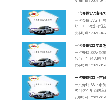
发布时间：2021-05-12
箱油不仅起润滑作
定速度行驶，计算
换。
1、匀速行驶，车
一汽奔腾t77油耗
要开窗，当行驶的
一汽奔腾t77油耗
轮胎气压正确。不
好：1、驾驶习惯
压；4、注意变速
程中，特别是在交
发布时间：2021-04-28
箱油不仅起润滑作
见；2、专家们曾
换。
车员将油门踩到底
一汽奔腾t33质量
至3倍；3、汽车
一汽奔腾t33这款
油耗问题比较关注
合当下年轻人的喜
五十几个全系标配
发布时间：2021-04-28
资车；3、全系智
应据说还不错；4、
一汽奔腾t33上市
方面，奔腾T33匹
一汽奔腾t33上市
在市场上的口碑大
买到这个配置的车
一下。
用料的手感也比同
发布时间：2021-04-28
动机和变速箱经过