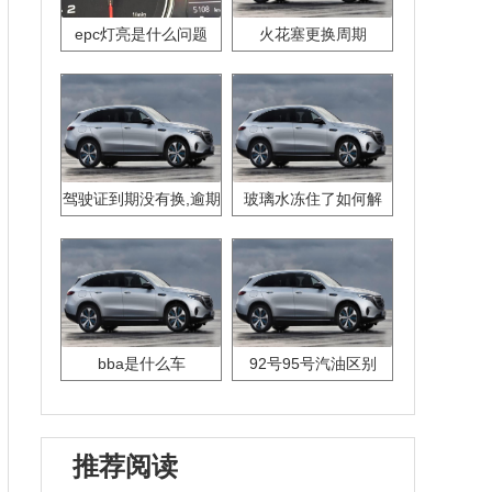
epc灯亮是什么问题
火花塞更换周期
驾驶证到期没有换,逾期
玻璃水冻住了如何解
怎么办??
决？
bba是什么车
92号95号汽油区别
推荐阅读