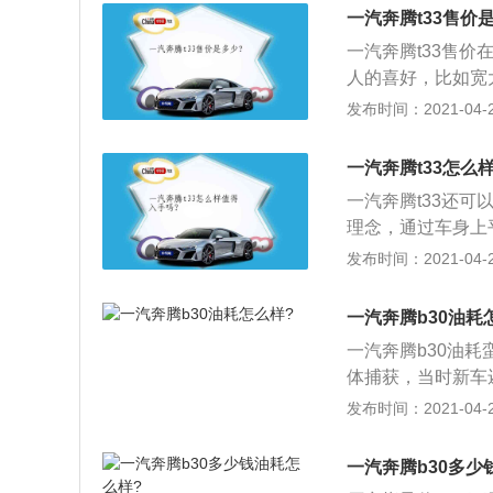
果显著，动力够用
一汽奔腾t33售价
3、奔腾T33的
一汽奔腾t33售价
3很不错，比如胎
人的喜好，比如宽
说，就是能直观看
系标配，我在国产
发布时间：2021-04-28
的方向盘和仿皮的
全系智控，智能操
不错；4、奔腾T3
一汽奔腾t33怎么
腾T33匹配了6A
一汽奔腾t33还可
的口碑大家也是有
理念，通过车身上
极具立体感的视觉效
发布时间：2021-04-28
在黑色的背景下营
的立体感，\"世界
一汽奔腾b30油耗
扁平化设计，其中
一汽奔腾b30油耗
大灯为全系标配。
体捕获，当时新车
型，前后车灯、方
发布时间：2021-04-28
戏称之为\"杂合车
型仍处于重度伪装
一汽奔腾b30多少
过从前脸、车身、