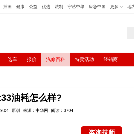
插画
健康
公益
优选
法制
守艺中华
应急中国
更多
地
选车
报价
汽修百科
特卖活动
经销商
t33油耗怎么样?
9:04
原创
来源：中华网
阅读：3704
咨询技师