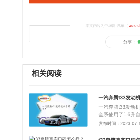
本文内容为中华网·汽车（
auto.
分享：
相关阅读
一汽奔腾t33发动
一汽奔腾t33发动
全系使用了1.6升
最大扭矩，这款发动
发布时间：2023-07-17
钟时输出最大扭矩
铸铁缸体。变速箱