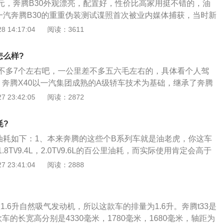
万元，奔腾B30外观漂亮，配置好，性价比高家用挺不错的，油
不能在下半年顺利投产的原因所在。
、一汽奔腾B30的重重伪装测试谍照首次被业内媒体捕获，当时新
阶段，外观车身的造型和模具并没有完全定型，前后车灯、方
 14:17:04
阅读：3611
用其它车型的零部件代替，有媒体同仁戏称之为\"杂合车\"；
次在某汽车测试场获得B30的路试谍照，该车型仍处于重度伪装
怎么样?
法与此前曝光过的测试车有所不同，不过从前脸、车身、轮毂
不多7个左右吧，一公里差不多五六毛左右的，具体看个人驾
30的开发进度并没有取得突破性的进展，这也是B30不能在下
、奔腾X40以一汽集团成熟的A级轿车技术为基础，继承了奔腾
所在；3、奔腾B30将在在2010年下半年正式走下生产线，
因，其款式迅速、坚硬，车的姿态充满了轻盈，是一款年轻人
 23:42:05
阅读：2872
B90项目也在有序地推进之中。不过，这款车型代号为B30的
小型SUV；2、动力与安全：奔腾X40在安全、控制、质量等诸
的项目在一汽轿车内部已经被推迟至2011年，这意味着，20
性能；3、采用加强型3H结构机身，配备博世第九代ESP系
会有新车推出，至于B30项目被推迟至2011年的原因，一汽轿
耗?
能发动机匹配爱信新第三代六速独立传动，1.6L黄金排量兼顾
漏。
的油耗如下：1、本来奔腾的这些个B系列车就是油老虎，你这车
。
8T\/9.4L，2.0T\/9.6L的百公里油耗，而实际使用肯定会高于
再加上空调，怠速，都会加剧油耗上升；2、只是从来汽车表
 23:41:04
阅读：2888
你要自己算才行，去加油站加油的时候记下当前的公里数，加
然后下次加油的时候再记下公里数并记下第二次加油加到跳枪
）；3、用两次记下的公里数的差和所加的油（升数）除一下
款1.6升自然吸气发动机，所以这款车的排量为1.6升。奔腾t33是
耗了，多来个几次这样的平均油耗再从前面算的油耗里取个平
款车的长宽高分别是4330毫米，1780毫米，1680毫米，轴距为
车的油耗了。