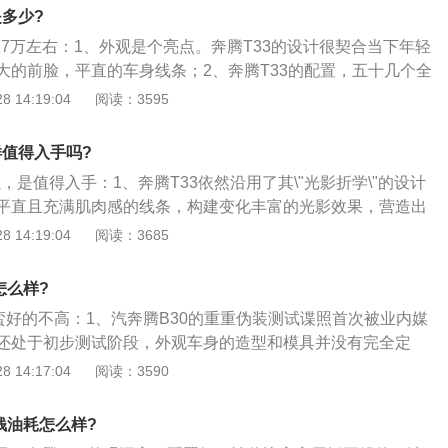
，空间大，油耗低乘坐舒适，后续养车成本低，性价比较高；
是多少?
性价比，也要看你更加看重哪个方面。你要是看重配置，那奔腾T3
在7万左右：1、外观是个亮点。奔腾T33的设计很契合当下年轻
压显示、上坡辅助、无钥匙进入\/启动等功能。就拿胎压显示来
大的前脸，平直的车身线条；2、奔腾T33的配置，五十几个全
出轮胎气压，相对于一般的胎压报警系统更为实用。还有皮质
同级车里还没见过配置这么牛的，同时更是远超合资车；3、
 14:19:04
阅读：3595
座椅，看着很高端。
控你的车，这个在奔腾T77里就搭载了，市场上的反应据说还
3全系均搭载了一台1.6L的自然吸气发动机。传动系统方面，奔
样值得入手吗?
T变速箱，6AT变速箱来自于爱信，它的可靠性和平顺性在市场上
以，是值得入手：1、奔腾T33依然沿用了其\"光影折学\"的设计
目共睹。不过遗憾的是车子刚上市，还没个机会试驾一下。
平直且充满肌肉感的线条，构建变化丰富的光影效果，营造出
果；2、进气格栅内部采用\"数码雨滴\"式设计，镀铬的雨滴
 14:19:04
阅读：3685
造出明显的光影效果，配合内凹式曲面造型，大幅增强了车头
之窗\"全新LOGO置于中央；3、大灯灯组内部采用镀铬装饰及
怎么样?
透镜采用小尺寸矩形透镜搭配LED远近一体式大灯，并且LED
蛮好的不高：1、汽奔腾B30的重重伪装测试谍照首次被业内媒
还处于初步测试阶段，外观车身的造型和模具并没有完全定
向盘等配件也都采用其它车型的零部件代替；2、有媒体同仁
 14:17:04
阅读：3590
\"。日前，我们再次在某汽车测试场获得B30的路试谍照，该车
之中，虽然伪装手法与此前曝光过的测试车有所不同；3、不
钱油耗怎么样?
轮毂的完成度来看，B30的开发进度并没有取得突破性的进