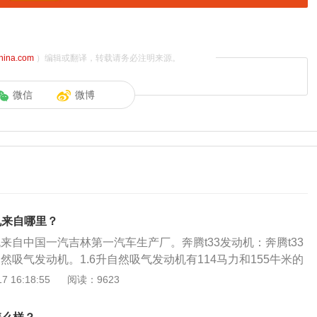
china.com
）编辑或翻译，转载请务必注明来源。
微信
微博
机来自哪里？
机来自中国一汽吉林第一汽车生产厂。奔腾t33发动机：奔腾t33
自然吸气发动机。1.6升自然吸气发动机有114马力和155牛米的
机可以在5500转每分钟时输出最大功率，可以在3600转每分
 16:18:55
阅读：9623
。这款发动机搭载了多点电喷技术，并且使用了铝合金缸盖和
：与这款发动机匹配的是5速手动变速箱或6速手自一体变速