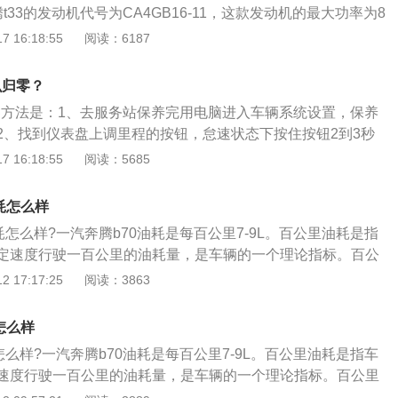
t33的发动机代号为CA4GB16-11，这款发动机的最大功率为8
不错的提升。3、动力方面，新车搭载一台1.2T发动机，最大
155牛米，最大功率转速为5500转每分钟，最大扭矩转速为360
 16:18:55
阅读：6187
43PS），传动系统预计将匹配与奔腾R9相同的5速手动或7速双
这款发动机搭载了多点电喷技术，而且使用了铝合金缸盖和铸铁
机匹配的是5速手动变速器或6速手自一体变速器。
么归零？
归零方法是：1、去服务站保养完用电脑进入车辆系统设置，保养
2、找到仪表盘上调里程的按钮，怠速状态下按住按钮2到3秒
33车身尺寸是：长4330mm、宽1780mm、高1680mm，轴
 16:18:55
阅读：5685
腾t33搭载了1.2t涡轮增压发动机，最大功率是105kw，最大扭
其匹配的是6挡手动变速箱。
耗怎么样
耗怎么样?一汽奔腾b70油耗是每百公里7-9L。百公里油耗是指
定速度行驶一百公里的油耗量，是车辆的一个理论指标。百公
境中，安装在车辆底盘的测功机测得的值转换为速度参数，在
 17:17:25
阅读：3863
算出车型的理论实验百公里油耗数据。汽车省油的方法如下：
辆行驶时需要控制好车速，避免急刹车；2、车辆在高速行驶不
怎么样
速度比较高时，开窗会增加油耗量；3、经常检查胎压，确保
怎么样?一汽奔腾b70油耗是每百公里7-9L。百公里油耗是指车
够气或是气太多，都会增加耗油量，因此需要定时检查轮胎气
速度行驶一百公里的油耗量，是车辆的一个理论指标。百公里
箱保养，一定要更换变速箱油与车辆相符合的变速箱油，变速
中，安装在车辆底盘的测功机测得的值转换为速度参数，在指