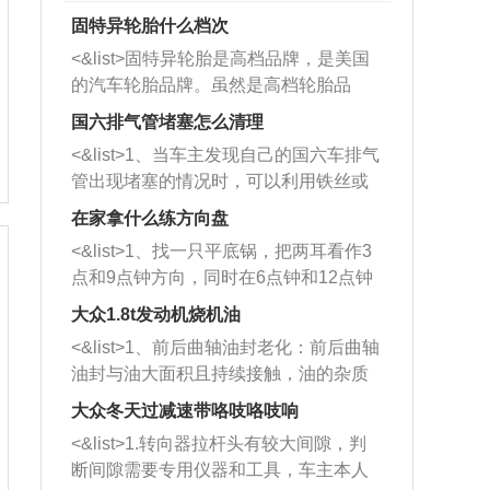
固特异轮胎什么档次
<&list>固特异轮胎是高档品牌，是美国
的汽车轮胎品牌。虽然是高档轮胎品
牌，但是中高低端的轮胎都有生产，这
国六排气管堵塞怎么清理
也是为了更好的开拓市场。
<&list>1、当车主发现自己的国六车排气
管出现堵塞的情况时，可以利用铁丝或
者是细棍，直接将杂物给取出来，如果
在家拿什么练方向盘
堵塞情况比较严重，也可以采取应急措
<&list>1、找一只平底锅，把两耳看作3
施。 <&list>2、直接利用木棍将所有的
点和9点钟方向，同时在6点钟和12点钟
杂物推到排气管里面的位置处，然后将
方向做一个标记。 <&list>2、双手握住
三元催化器拆解开，就可以将堵塞的东
大众1.8t发动机烧机油
平底锅两耳，然后往左打半圈、一圈、
西取出来。但如果是因为积碳过多引起
<&list>1、前后曲轴油封老化：前后曲轴
一圈半的练习，往右同样也要打相同的
的堵塞，就需要将三元催化器泡在草酸
油封与油大面积且持续接触，油的杂质
圈数。 <&list>3、最后强调要反复练
中进行清洗。 <&list>3、也可以利用清
和发动机内持续温度变化使其密封效果
习，这样就可以形成肌肉记忆，在真实
大众冬天过减速带咯吱咯吱响
洗剂对堵塞的情况得到解决，将清洗剂
逐渐减弱，导致渗油或漏油。<&list>2、
驾驶车辆时，不需要记忆也能打好方
放在燃油箱中，与燃油混合后，车辆启
<&list>1.转向器拉杆头有较大间隙，判
活塞间隙过大：积碳会使活塞环与缸体
向。
动时，就可以和汽油一起进入到燃烧
断间隙需要专用仪器和工具，车主本人
的间隙扩大，导致机油流入燃烧室中，