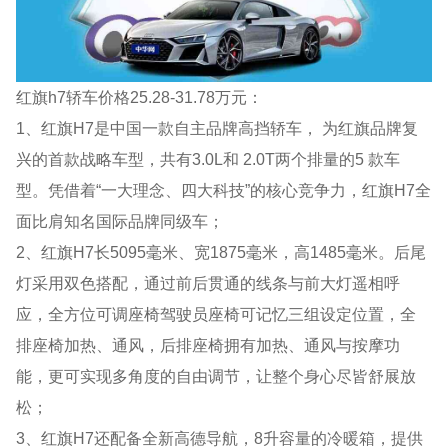
红旗h7轿车价格25.28-31.78万元：
1、红旗H7是中国一款自主品牌高挡轿车， 为红旗品牌复
兴的首款战略车型，共有3.0L和 2.0T两个排量的5 款车
型。凭借着“一大理念、四大科技”的核心竞争力，红旗H7全
面比肩知名国际品牌同级车；
2、红旗H7长5095毫米、宽1875毫米，高1485毫米。后尾
灯采用双色搭配，通过前后贯通的线条与前大灯遥相呼
应，全方位可调座椅驾驶员座椅可记忆三组设定位置，全
排座椅加热、通风，后排座椅拥有加热、通风与按摩功
能，更可实现多角度的自由调节，让整个身心尽皆舒展放
松；
3、红旗H7还配备全新高德导航，8升容量的冷暖箱，提供