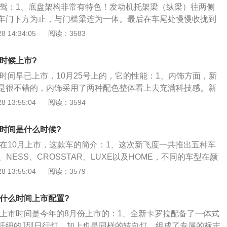
市试驾：1、底盘架构非常有特色！发动机托架梁（纵梁）往两侧
车门下方为止，与门槛梁连为一体。最后在车尾处慢慢收拢到
位置则布置在前排下方；2、这样的做法基本上底盘纵梁做到
 14:34:05
阅读：3583
一大特色。加上油箱的布局，事实上整体和别克的昂科威非常
实是很高的。本田用心良苦；3、飞度这么小的车，但内部空
么时候上市?
对其赞不绝口。“四轮四角”的设计使它做到了小外观大内部的
市时间早已上市，10月25号上的，它的性能：1、内饰方面，新
非常高。
是很不错的，内饰采用了两种配色整体看上去充满科技感。新
空间非常多，主副驾驶都有标志性的杯架，副驾驶扶手箱上下
 13:55:04
阅读：3594
，这是老飞度上曾经出现过的设计。而且飞度标志性的后排魔
可以大大的提升空间利用性；2、在内饰的细节可以看到，仪
市时间是什么时候?
小的液晶屏，而启动按钮则跑到了方向盘后面一个看起来很别
会在10月上市，这款车的简介：1、这次新飞度一共推出五种车
中央是一块悬浮式多媒体大屏，并且配备了自动空调。这一代
、NESS、CROSSTAR、LUXE以及HOME，不同的车型在颜
手刹和AUTOHOLD功能，这就意味着后轮一直被吐槽的鼓刹
以及外观小细节处会有差异，这也是飞度首次采用这种多元化
 13:55:04
阅读：3579
这也是一个不小的惊喜了；3、动力方面，这五款车型都是混
车型；2、内饰方面，新一代飞度的内饰还是很不错的，内饰
动机和两台电机组成，广汽本田第一事业部副部长柳泽利之在
体看上去充满科技感。新一代飞度内部的小空间非常多，主副
示：新款飞度将会由广汽本田负责生产，并且会使用四缸发动
款什么时间上市配置?
杯架，副驾驶扶手箱上下部分都是储物空间，这是老飞度上曾
。此外广汽本田还会根据消费者的需求引入上述五款车型的部
罗拉上市时间是今年的8月份上市的：1、全新卡罗拉配备了一体式
而且飞度标志性的后排魔术座椅依然存在，可以大大的提升空
京车展新一代飞度推出前夕，本田株式会社董事长八乡隆弘对
道纤细的J型日行灯，加上也是同样的转向灯，组成了专属的标志