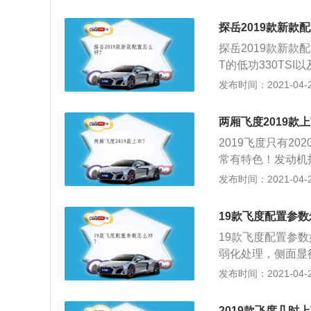
十分醒目；该车后
个亮点；4、空间
来运动范儿十足；2
支持常规放倒的前
探岳2019款新款
型发动机由原来的1.
间；5、后背厢设
探岳2019款新款配
版涡轮增压发动机。
是够用的。后背厢
T的低功330TSI
秒，而百公里综合油
小件行李物品。
悉了。但是它有一
发布时间：2021-04-25
这款车前排和后排
2、探岳这款车型
的空间都会让人觉
和运动感。车身前
光面积和可开启面
两厢飞度2019款上
呈星状，拥有可视
不管是外观，配置
2019飞度只有20
工艺优越。探岳还
求。并且，这款车
常有特色！发动机
显示系统、360度
实在，车身稳定性
槛梁连为一体。最
发布时间：2021-04-25
方便。
方；2、这样的做
的布局，事实上整
19款飞度配置参数
心良苦；3、飞度
19款飞度配置参
四角”的设计使它
弱化处理，侧面显
优科豪马BluEar
发布时间：2021-04-25
飞度全系仅有185
个版本车型分别搭配
2019款飞度几时上