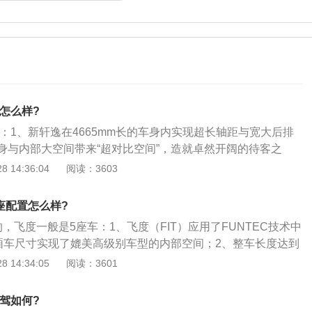
置怎么样?
置：1、新轩逸在4665mm长的车身内实现超长轴距与宽大后排
身与内部大空间带来“超对比空间”，造就卓然开阔的待客之
扇贝型座椅的舒适设计，让每一刻的驾乘都感受至高荣耀。以
 14:36:04
阅读：3603
配备，如副驾驶席电动调节座椅、侧辅助安全气囊、主动式头
巡航系统、全自动正负离子空调等；3、以及高品位内饰设计，充
7座配置怎么样?
与实用性的“超设计理念”，让款待无微不至。
，飞度一般是5座车：1、飞度（FIT）应用了FUNTEC技术中
厢车尺寸实现了媲美高级别车型的内部空间；2、整车长度达到
二代增加了165mm，轴距也从2500mm增加为2530mm，实现
 14:34:05
阅读：3601
乘坐舒适性；3、遍布车内的人性化设计储物空间极大地提升
MagicSeat多变魔术座椅可通过简单的一键式座椅放倒或复
试驾如何?
纵深、高度和宽度的更大化，能够满足用户对空间的不同使用