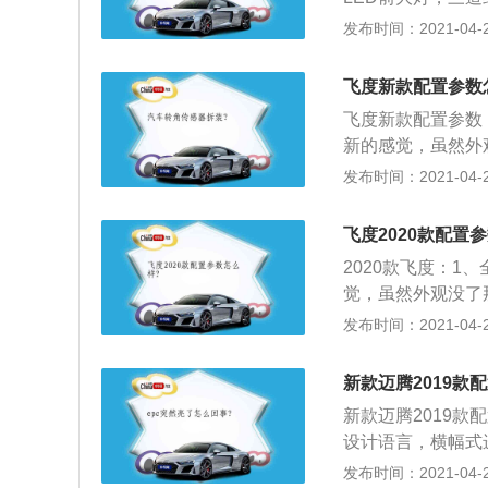
间利用性；3、在
新飞度进行了解读
性特征，前大灯具
发布时间：2021-04-28
动按钮则跑到了方
飞度和雅阁在未来
近光；2、全新卡
多媒体大屏，并且
国内消费者一直脑
了，更有俯冲动感
D功能，这就意味
飞度新款配置参数
动车。
运动版，后包围造型
惊喜了。
飞度新款配置参数
汽车的一个品牌。卡罗
新的感觉，虽然外
性能减震器、TRD
EV车型的感觉，
发布时间：2021-04-26
有比较理想的运动
爱，液晶仪表+中
虽然动力方面1.0
飞度2020款配置
是不怕，底盘结构
2020款飞度：1
x加成，能否延续
觉，虽然外观没了
飞度和以往三代车
的感觉，有人欢喜
发布时间：2021-04-26
亲和力，而奶凶奶
仪表+中控屏、双
动系统是个亮点；
方面1.0T发动机
排座椅在支持常规
新款迈腾2019款
底盘结构也保留了
的储物空间；5、
新款迈腾2019
能否延续“超跑”
来说还算是够用的
设计语言，横幅式
往三代车型看起来
日常出行小件行李
大众LOGO被设
发布时间：2021-04-25
而奶凶奶凶的颜值