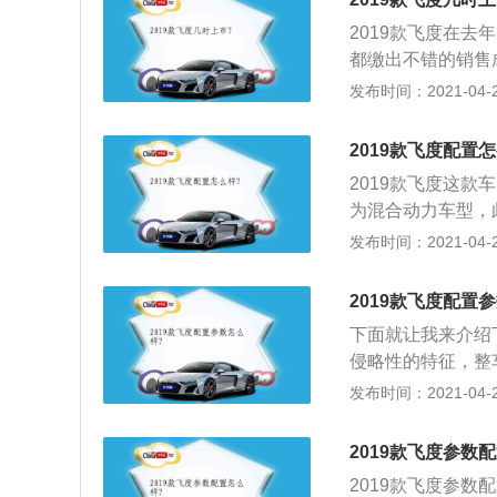
ss两个版本轮圈造
2019款飞度在
都缴出不错的销售
推出了小改款新车
发布时间：2021-04-25
媒依据此前获得的信
全新Insight
2019款飞度配置
000mm的水准
2019款飞度这
1.0LVTEC涡轮
为混合动力车型，
0km\/L；而改良后的
部长柳泽利之表示
发布时间：2021-04-25
m\/L提升至40km\/
示新车会使用四缸
表示飞度未来会不
2019款飞度配置
下面就让我来介绍
侵略性的特征，整
得，在雅阁和思域
发布时间：2021-04-25
度变得温和了一些
灯组，并采用横向
2019款飞度参数
洁，贯穿尾门和后
2019款飞度参数
角窗处的倒角造型