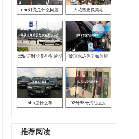
epc灯亮是什么问题
火花塞更换周期
驾驶证到期没有换,逾期
玻璃水冻住了如何解
怎么办??
决？
bba是什么车
92号95号汽油区别
推荐阅读