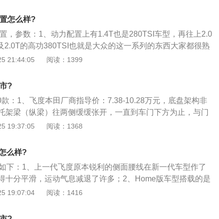
保险杠层次感较强，配以底部双边共两出镀铬尾排，整体看起
方面，2020款全新第四代飞度的空间表现也不错，后排座椅在
、本次新款迈腾最大的亮点是动力方面的提升，3款330TSI车
提下，坐垫也可以进行折叠，进一步灵活运用了车内的储物空
配置怎么样?
8T涡轮增压发动机，升级为第三代EA8882.0T137千瓦卓效
计规整，不过储物空间表现中规中矩，对于日常出行来说还算
置，参数：1、动力配置上有1.4T也是280TSI车型，再往上2.0
使330TSI车型的百公里加速时间由此前的8.3秒提升至7.5
下方配备了一个长方形储物格，可以储存随车工具等日常出行
以及2.0T的高功380TSI也就是大众的这一系列的东西大家都很熟
耗却由之前的6.4升降低至6.2升；3、空间方面：我个人感觉
点不同的是，它第一次在330TSI动力版本上提供了四驱车型；
 21:44:05
阅读：1399
之间的空间设计还是很合理的，不管是驾驶还是乘坐，大面积
设计具有很强的时尚感，外观设计上时尚感十足，强调先锋感
得很舒服，不会感觉到拥挤。还有这款车提供了全景天窗，采
脸是硬朗的X型、腰线十分的犀利，富于运动感；3、车顶轮廓
积是完全一样的；4、如今总体来说这款车还是比较不错的，
市?
面高达1.18平方米的全景天窗，车身材质采用金属车身、漆涂
，还是内部空间的设计上，我认为都能满足一般家庭用车的需
20款：1、飞度本田厂商指导价：7.38-10.28万元，底盘架构非
有一个亮点就是它的科技配置，它搭载了一系列，像HUD平视
在安全性能上，我感觉也是有着比较出色的表现，而车身用料
托架梁（纵梁）往两侧缓缓张开，一直到车门下方为止，与门
全景倒车影响、PLA3.0泊车系统等为驾驶者日常的使用提供了
好。
后在车尾处慢慢收拢到车轮内侧。而油箱位置则布置在前排下
 19:37:05
阅读：1368
法基本上底盘纵梁做到了前后贯通，算是一大特色。加上油箱
体和别克的昂科威非常类似。底盘强度其实是很高的。本田用
怎么样?
这么小的车，但内部空间坐过的人恐怕都对其赞不绝口。“四轮
数如下：1、上一代飞度原本锐利的侧面腰线在新一代车型作了
做到了小外观大内部的设计目的。实用性非常高。
得十分平滑，运动气息减退了许多；2、Home版车型搭载的是
th-A节能轮胎，前后轮胎规格均为185\/55R16，比目前国产现款
 19:07:04
阅读：1416
\/60R15轮胎而言，新飞度算是有细微提升的；3、轮圈方面，5
4款轮圈，其中仅最入]的Basic版配备钢制轮圈，Home和Ne
市?