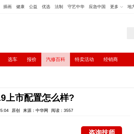
插画
健康
公益
优选
法制
守艺中华
应急中国
更多
地
选车
报价
汽修百科
特卖活动
经销商
19上市配置怎么样?
5:04
原创
来源：中华网
阅读：3557
咨询技师