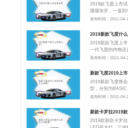
2019款飞度上
需求。
缓缓张开，一直到
车轮内侧。而油箱
发布时间：2021-04-28
了前后贯通，算是
类似。底盘强度其
2019新款飞度什
间坐过的人恐怕都
2019新款飞度上
设计目的。实用性
一代飞度的内饰还
一代飞度内部的小
发布时间：2021-04-28
部分都是储物空间
术座椅依然存在，
新款飞度2019上
表盘变成了一个小
2019新款飞度将
扭的位置。仪表台
型，分别为BASIC
飞度还配备了电子
色搭配、轮毂样式
发布时间：2021-04-28
已经换成了碟刹，
的方式去区分不同
合动力车型，由发
采用了两种配色整
近日接受采访时表
新款卡罗拉2019
驾驶都有标志性的
机而非三缸发动机
2019款新款卡
经出现过的设计。
分；4、在这次东
LED前大灯，三