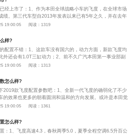
型相同。
去年已经上市了：1、作为本田全球战略小车的飞度，在全球市场
成绩。第三代车型自2013年发表以来已有5年之久，并在去年
，目前只有日本本土以及马来西亚有混动版飞度上市；2、日
 19:00:05
阅读：1319
息绘制出全新飞度RS的预想图，外观将跟随十代Accord及
的脚步，从内至外换上本田家族式设计语汇，且车长有望达到接近4，
怎么样?
，提供更宽裕的车室空间；3、另外，消息称新一代飞度确定会有
款车的配置不错：1、这款车没有国六的，动力方面，新款飞度均
增压三缸引擎，具备129PS\/200Nm的输出表现，平均油耗达到3
此外还会有1.0T三缸动力；2、前不久广汽本田第一事业部副
SportHybridi-DCD系统，更让JazzHybrid的油耗表现从37.2k
新飞度会由广汽本田生产并搭载四缸发动机；3、并且明确表
 19:00:05
阅读：1313
L。
发动机而非三缸，而在东京车展前夕，本田株式会社董事长则
断电动化，这意味着将来的飞度会变成一款纯电动车。
参数怎么样?
下2019款飞度配置参数吧：1、全新一代飞度的确弱化了不少
车的效果也更多的朝着圆润和温和的方向发展。或许是本田觉
这两款车型上的变化已经足够激进，于是让原本就挺激进的飞
 19:00:05
阅读：1361
。另外，空间也更大了一些；2、全新飞度有着全新样式的尾
布局，且中央融入了亮黑色饰条。尾门和后杠的造型较为简
配置怎么样?
杠的筋线则带来了更强的层次感和立体感。此外，新车C柱三
配置：1、飞度高速4.3，春秋两季5.0，夏季全程空调6.5升百公
也是汲取了全新雅阁等本田家族最新车型的设计元素；3、据