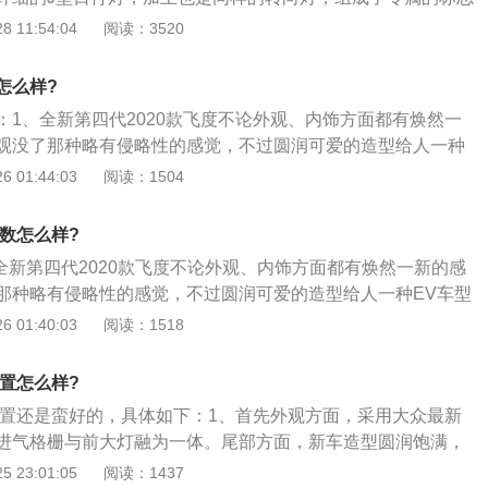
内饰的细节可以看到，仪表盘变成了一个小小的液晶屏，而启
。八乡隆弘表示，新飞度将会于2020年2月在日本开售，新款
有自适应前照明灯系统，根据转向角和车速在转弯方向上控制
 11:54:04
阅读：3520
向盘后面一个看起来很别扭的位置。仪表台中央是一块悬浮式
会不断走向电动化，让飞度给市民带来笑容。这似乎在表示，
罗拉腰线一直延伸到了后备箱，让车身侧面看起来更加饱满
配备了自动空调。这一代飞度还配备了电子手刹和AUTOHOL
补的1.5T飞度是不可能的了，未来的飞度甚至会变成一款纯电
，后备厢盖上沿有小鸭尾的设计，像是扰流板一样，拍摄车为
着后轮一直被吐槽的鼓刹已经换成了碟刹，这也是一个不小的
怎么样?
十分战斗；3、卡罗拉（Corolla），曾用译名“花冠”，是丰田
：1、全新第四代2020款飞度不论外观、内饰方面都有焕然一
拉采用的是米其林轮胎215\/45R17轮胎、TRDSportivo高
观没了那种略有侵略性的感觉，不过圆润可爱的造型给人一种
TF417寸运动型轮毂、强化离合器、高性能刹车片则保证其拥
有人欢喜有人愁。内饰方面的改变相信更容易受到年轻人的喜
 01:44:03
阅读：1504
性能。
控屏、双辐式方向盘的设计都比，上一代车型更时尚年轻；2、
T发动机是三缸的，但是也有1.5L混动系统可以选择，这一点倒
参数怎么样?
也保留了原有的水平。整体来看，全新一代飞度买菜车属性ma
、全新第四代2020款飞度不论外观、内饰方面都有焕然一新的感
“超跑”传说，交给市场来判决；3、从设计层面来看，全新一代
那种略有侵略性的感觉，不过圆润可爱的造型给人一种EV车型
型看起来天差地别。更加圆润饱满的造型设计让它看起来更具
有人愁。内饰方面的改变相信更容易受到年轻人的喜爱，液晶
 01:40:03
阅读：1518
凶的颜值也让它不太像曾经的“平民钢炮”。不过全新换装的混
辐式方向盘的设计都比，上一代车型更时尚年轻；2、虽然动力
4、空间方面，2020款全新第四代飞度的空间表现也不错，后
是三缸的，但是也有1.5L混动系统可以选择，这一点倒是不怕，
放倒的前提下，坐垫也可以进行折叠，进一步灵活运用了车内
配置怎么样?
原有的水平。整体来看，全新一代飞度买菜车属性max加成，
后背厢设计规整，不过储物空间表现中规中矩，对于日常出行
款配置还是蛮好的，具体如下：1、首先外观方面，采用大众最新
传说，交给市场来判决；3、从设计层面来看，全新一代飞度和以
。后背厢下方配备了一个长方形储物格，可以储存随车工具等
进气格栅与前大灯融为一体。尾部方面，新车造型圆润饱满，
天差地别。更加圆润饱满的造型设计让它看起来更具亲和力，
物品。
计在中央位置，尾灯造型与头灯相呼应，LED光源尾灯点亮效果
 23:01:05
阅读：1437
也让它不太像曾经的“平民钢炮”。不过全新换装的混动系统是