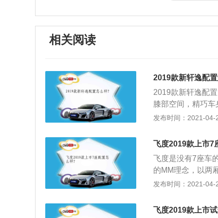
相关阅读
2019款新轩逸配
2019款新轩逸配
膝部空间，精巧车
家；2、配合独特
发布时间：2021-04-28
丰富领先的人性化
枕、ASCD定速
飞度2019款上市
分体现了设计美感
飞度是没有7座车的
的MM理念，以两
4065mm，对比第
发布时间：2021-04-28
了极为优异的后排
了空间使用便利性，
飞度2019款上市
位调整，实现空间