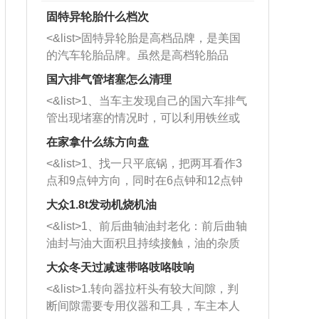
固特异轮胎什么档次
<&list>固特异轮胎是高档品牌，是美国
的汽车轮胎品牌。虽然是高档轮胎品
牌，但是中高低端的轮胎都有生产，这
国六排气管堵塞怎么清理
也是为了更好的开拓市场。
<&list>1、当车主发现自己的国六车排气
管出现堵塞的情况时，可以利用铁丝或
者是细棍，直接将杂物给取出来，如果
在家拿什么练方向盘
堵塞情况比较严重，也可以采取应急措
<&list>1、找一只平底锅，把两耳看作3
施。 <&list>2、直接利用木棍将所有的
点和9点钟方向，同时在6点钟和12点钟
杂物推到排气管里面的位置处，然后将
方向做一个标记。 <&list>2、双手握住
三元催化器拆解开，就可以将堵塞的东
大众1.8t发动机烧机油
平底锅两耳，然后往左打半圈、一圈、
西取出来。但如果是因为积碳过多引起
<&list>1、前后曲轴油封老化：前后曲轴
一圈半的练习，往右同样也要打相同的
的堵塞，就需要将三元催化器泡在草酸
油封与油大面积且持续接触，油的杂质
圈数。 <&list>3、最后强调要反复练
中进行清洗。 <&list>3、也可以利用清
和发动机内持续温度变化使其密封效果
习，这样就可以形成肌肉记忆，在真实
大众冬天过减速带咯吱咯吱响
洗剂对堵塞的情况得到解决，将清洗剂
逐渐减弱，导致渗油或漏油。<&list>2、
驾驶车辆时，不需要记忆也能打好方
放在燃油箱中，与燃油混合后，车辆启
<&list>1.转向器拉杆头有较大间隙，判
活塞间隙过大：积碳会使活塞环与缸体
向。
动时，就可以和汽油一起进入到燃烧
断间隙需要专用仪器和工具，车主本人
的间隙扩大，导致机油流入燃烧室中，