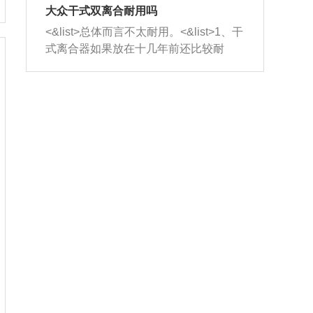
室，最后形成废气排出，就可以让三元
无法制作，需要将车辆送到修理厂或4s
造成烧机油。<&list>3、机油粘度。使用
大众干式双离合耐用吗
催化器得到清洗，排气管堵塞的情况就
店；<&list>2.车辆半轴套管防尘罩破
机油粘度过小的话，同样会有烧机油现
<&list>总体而言不太耐用。<&list>1、干
能够得到解决。
裂，破裂后会出现漏油现象，使半轴磨
象，机油粘度过小具有很好的流动性，
式离合器如果放在十几年前还比较耐
损严重，磨损的半轴容易损坏，产生异
容易窜入到气缸内，参与燃烧。<&list>
用，但是由于现在的汽车发动机动力输
响；<&list>3.稳定器的转向胶套和球头
4、机油量。机油量过多，机油压力过
出越来越高，使得干式离合器散热不足
老化，一般是使用时间过长造成的。解
大，会将部分机油压入气缸内，也会出
的缺陷也逐渐暴露出来。<&list>2、由于
决方法是更换新的质量好的转向橡胶套
现烧机油。<&list>5、机油滤清器堵塞：
干式双离合的工作环境暴露在空气中，
和球头。
会导致进气不畅，使进气压力下降，形
而离合器的散热也是通离合器罩上面的
成负压，使机油在负压的情况下吸入燃
几个小孔来进行散热。但是在行驶过程
烧室引起烧机油。<&list>6、正时齿轮或
中变速箱需要换挡，就不得不使得离合
链条磨损：正时齿轮或链条的磨损会引
器频繁工作。<&list>3、长时间的低速行
起气阀和曲轴的正时不同步。由于轮齿
驶以及过于频繁的启停，导致离合器的
或链条磨损产生的过量侧隙，使得发动
温度不断升高，而低速行驶时空气流动
机的调节无法实现：前一圈的正时和下
效率不高，无法将离合器中的热量有效
一圈可能就不一样。当气阀和活塞的运
的带走，导致离合器内部的温度不断升
动不同步时，会造成过大的机油消耗。
高，加速离合器的磨损。
解决方法：更换正时齿轮或链条。<&list
>7、内垫圈、进风口破裂：新的发动机
设计中，经常采用各种由金属和其他材