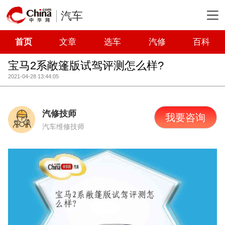
汽车
首页
文章
选车
汽修
百科
宝马2系敞篷版试驾评测怎么样?
2021-04-28 13:44:05
汽修技师
我要咨询
汽车维修技师