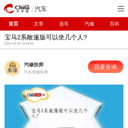
汽车
首页
文章
选车
汽修
百科
宝马2系敞篷版可以坐几个人?
2021-04-28 13:44:05
汽修技师
我要咨询
汽车维修技师