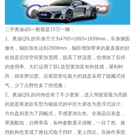
二手奥迪q5l一般都是15万一辆：
1、奥迪Q5L的车身尺寸为4765×1893×1659mm，车身侧面
修长，轴距加长达到2908mm，轴距增加带来的最直接的好
处就是后排空间更加宽阔，提高了舒适度，也增加了后排
的使用率。大灯运用了双L造型更加富有科技感，犀利时
尚，很有辨识度。后尾部变化最大的就是采用了隐藏式排
气，少了点野性多了些优雅；
2、奥迪Q5L的内饰也有了不少更新，进入驾驶室最为亮眼
的就是将老款车型为镶嵌式的中控大屏改为悬浮式设计。
方向盘则变为了四幅式，手感更加出色。全液晶仪表盘，
界面酷炫，分辨率高，各种参数显示清晰，一目了然。换
挡机构也变成了推拉式电子挡杆，更上挡次。在操作系统