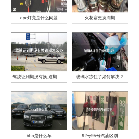
epc灯亮是什么问题
火花塞更换周期
驾驶证到期没有换,逾期怎么办??
玻璃水冻住了如何解决？
bba是什么车
92号95号汽油区别