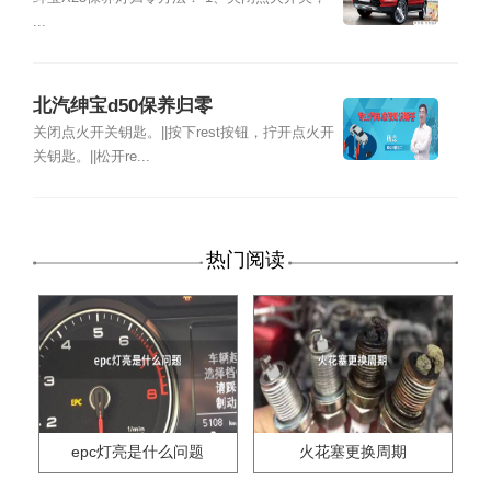
...
北汽绅宝d50保养归零
关闭点火开关钥匙。||按下rest按钮，拧开点火开
关钥匙。||松开re...
热门阅读
epc灯亮是什么问题
火花塞更换周期