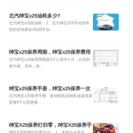
北汽绅宝x25油耗多少?
北汽绅宝x25的油耗：1、北汽绅宝X25手动挡车
型的传动系统为5挡手动...
绅宝x25保养周期，绅宝x25保养费用
明细表
北汽绅宝x25保养周期是5千公里/6个月，以先到
者为准。另外，发...
绅宝x25保养手册，绅宝x25保养一次
多少钱
北汽绅宝x25保养手册：发动机机油和机油滤清器
是每5千公里更换；...
绅宝X25保养灯归零，绅宝X25保养手
动复位
绅宝X25保养灯归零方法： 1、关闭点火开关；