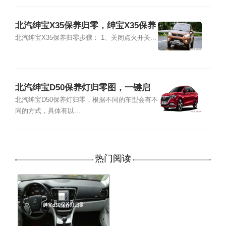
北汽绅宝X35保养归零，绅宝X35保养
手动复位图解
北汽绅宝X35保养归零步骤： 1、关闭点火开关...
北汽绅宝D50保养灯归零图，一键启
动绅宝D50保养灯归零
北汽绅宝D50保养灯归零，根据不同的车型会有不
同的方式，具体有以...
热门阅读