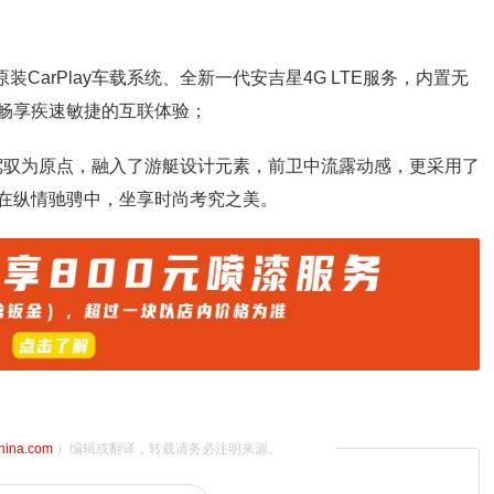
CarPlay车载系统、全新一代安吉星4G LTE服务，内置无
，畅享疾速敏捷的互联体验；
以驾驭为原点，融入了游艇设计元素，前卫中流露动感，更采用了
让你在纵情驰骋中，坐享时尚考究之美。
china.com
）编辑或翻译，转载请务必注明来源。