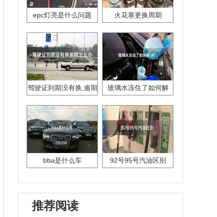
epc灯亮是什么问题
火花塞更换周期
驾驶证到期没有换,逾期
玻璃水冻住了如何解
怎么办??
决？
bba是什么车
92号95号汽油区别
推荐阅读