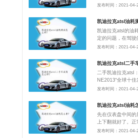
直喷发动机，采用S
发布时间：2021-04-28
十分稳当；3、凯迪
W，最大扭矩400
的轻量化车身、20
2、科技：搭载全新
有每秒1000次
凯迪拉克atsl油
吉星4GLTE服务
也均占上风。但其
凯迪拉克atsl的
疾速敏捷的互联体
定的问题，在驾驶
融入了游艇设计元素
的感觉，变速箱反
发布时间：2021-04-28
工艺缝合剪裁，让
油耗还是比较高的
经典的钻石切割设
可以降低8%的油
分配，为ATS-L
凯迪拉克atsl二
11L\/100公
专利的震动预警座
二手凯迪拉克atsl
也可以理解；3、
护航，同时车身更
NE2013“全球十
的乘坐空间很小，
现。
技术及单涡轮双涡流
发布时间：2021-04-28
能坐人，所以一般
速手自一体变速箱
室空间，后排司机
E系统、原装CarP
凯迪拉克atsl油耗
支持7台设备接入
先在仪表盘中间的
迪拉克ATS-L
上下翻就好了。正
动感，更采用了CU
凯迪拉克ATSL是
发布时间：2021-04-28
中，坐享时尚考究
姿，更保持了50：