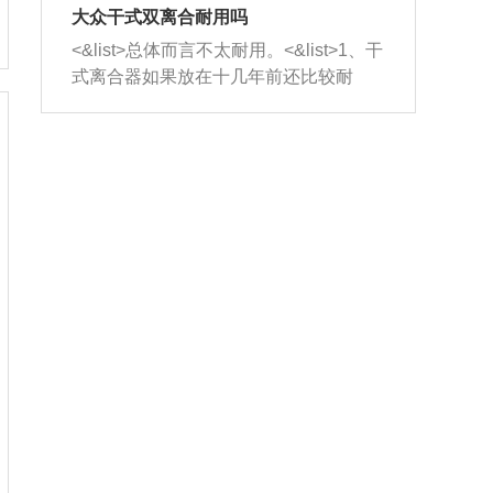
室，最后形成废气排出，就可以让三元
无法制作，需要将车辆送到修理厂或4s
造成烧机油。<&list>3、机油粘度。使用
大众干式双离合耐用吗
催化器得到清洗，排气管堵塞的情况就
店；<&list>2.车辆半轴套管防尘罩破
机油粘度过小的话，同样会有烧机油现
<&list>总体而言不太耐用。<&list>1、干
能够得到解决。
裂，破裂后会出现漏油现象，使半轴磨
象，机油粘度过小具有很好的流动性，
式离合器如果放在十几年前还比较耐
损严重，磨损的半轴容易损坏，产生异
容易窜入到气缸内，参与燃烧。<&list>
用，但是由于现在的汽车发动机动力输
响；<&list>3.稳定器的转向胶套和球头
4、机油量。机油量过多，机油压力过
出越来越高，使得干式离合器散热不足
老化，一般是使用时间过长造成的。解
大，会将部分机油压入气缸内，也会出
的缺陷也逐渐暴露出来。<&list>2、由于
决方法是更换新的质量好的转向橡胶套
现烧机油。<&list>5、机油滤清器堵塞：
干式双离合的工作环境暴露在空气中，
和球头。
会导致进气不畅，使进气压力下降，形
而离合器的散热也是通离合器罩上面的
成负压，使机油在负压的情况下吸入燃
几个小孔来进行散热。但是在行驶过程
烧室引起烧机油。<&list>6、正时齿轮或
中变速箱需要换挡，就不得不使得离合
链条磨损：正时齿轮或链条的磨损会引
器频繁工作。<&list>3、长时间的低速行
起气阀和曲轴的正时不同步。由于轮齿
驶以及过于频繁的启停，导致离合器的
或链条磨损产生的过量侧隙，使得发动
温度不断升高，而低速行驶时空气流动
机的调节无法实现：前一圈的正时和下
效率不高，无法将离合器中的热量有效
一圈可能就不一样。当气阀和活塞的运
的带走，导致离合器内部的温度不断升
动不同步时，会造成过大的机油消耗。
高，加速离合器的磨损。
解决方法：更换正时齿轮或链条。<&list
>7、内垫圈、进风口破裂：新的发动机
设计中，经常采用各种由金属和其他材