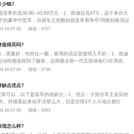
凯迪拉克atsl目前已停产了，这款车处于停产在售状态。atsl
小钢炮”的美誉。但是早在去年，通用公司就已经宣布了ats停
多少钱?
一款中型运动轿车，这款车全系使用了2.0升涡轮增压发动机，
迎合国内消费者的需求，ats在停产的时候为了弥补车型空白，
导售价是30.80--43.80万元：1、凯迪拉克ATS，这个来自大
0牛米的最大扭矩，与这款发动机匹配的是8at变速箱。atsl采用的
atsl。毕竟作为一台性能取向轿车，后排空间几乎可以用惨不
下的豪华中型车，自诞生之初貌似就是奔着争夺“同级别最强运
变速箱，型号为8L45，和凯迪拉克ct6的动力总成相同。
过本土化改良后atsl的后排好歹也到了能用的级别。在发售之
来的；2、从外观尺寸来说，凯迪拉克ATS确实不大，它并不以
 16:07:05
阅读：3707
sl标价为29.88-42.88万块，直接对标BBA。但是市场却给了
要竞争对手的差别也并不明显；3、完全达到了主流中型车尺
的教训，销量惨淡。初期销量简直可以用稀碎形容。
也不会小得跟紧凑型车一样，这点必须公正评价；4、此外，
么样值得买吗?
耸的头灯和尾灯会使得其视觉效果上显得比同级别车高。实际上
还不错，质量好，性价比一般，家用的话还是值得入手的：1、凯迪
克ATS的车身高度几乎是同级别车中最低矮的。
将运动性能发挥到了极致，还搭载全新一代互联体验CUE系统、
载系统、全新一代安吉星4GLTE服务；2、内置无线Wi-Fi，支持7
 16:07:05
阅读：3738
驾驶的时候，不会被杂乱的充电线困扰，会让你在行驶的同
的互联体验；3、其次，ATS-L的内饰是运动包围式座舱以驾驭
么样缺点优点?
设计元素，前卫中流露动感，更采用了CUT-AND-SEWN大
车型还算可以，以下是该车的优缺点：1、优点：大部分车主反应的
剪裁，会让你在纵情驰骋中，坐享时尚考究之美；4、而且采
大。外观看起来似乎没那么大，但是后排3个人斗地主都行
石切割设计原理，同时特别加长车身设计，更保持了50：50的
常大；2、发动机和变速箱，2.0T原厂就276匹马力，400牛
 16:07:05
阅读：3933
ATS-L带来了卓越的操控稳定性和平顺性。
心暴力，提速快，超车无压力。汽车的动力总成的确不错，供
力都是高功率版；3、缺点：很多人说凯迪拉克不保值，这是
耗表现怎么样?
买新车就想着卖掉了，自己喜欢就好；4、不同等级体验相差