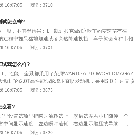
IDI缸内直喷技术及单涡轮双涡流技术，最大功率可达205K
 16:07:05
阅读：3710
拉克ats前置后驱的驱动布局、前后50：50的配重比、1600kg
NM，配合全新8速手自一体变速箱，百公里加速仅需6.2秒；
5kW强劲发动机匹配8AT变速器、6.2s的百公里加速时间、还
一代互联体验CUE系统、原装CarPlay车载系统、全新一代安
的MRC电磁悬挂等，直接让所有的竞争对手感到汗颜，其他配置
耗测试怎么样?
，内置无线Wi-Fi，支持7台设备接入，令你在行驶的同时，畅享
燃油经济性较差。
油耗一般，不值得购买：1、凯迪拉克atsl这款车的变速箱存在一
验；3、内饰：凯迪拉克ATS-L运动包围式座舱以驾驭为原点，
的过程中如果猛地加速或者突然降速换挡，车子就会有种卡顿
，前卫中流露动感，更采用了CUT-AND-SEWN大师级包裹
应比较慢，在驾驶的时候就会一卡一卡的；2、其次这款车的
 16:07:05
阅读：3701
你在纵情驰骋中，坐享时尚考究之美；4、外观：采用了家族
。虽然这款车增加了启停系统，这个系统在广告的宣传中声称
计原理，同时特别加长车身设计，更保持了50：50的前后质量
耗，但是在实际驾驶中，这款车的油耗还是比较高的，可以达到
带来了卓越的操控稳定性和平顺性；5、安全：ATS-L搭载了独家
手车试驾怎么样?
里，这个油耗已经相当高了，但是因为这款车的发动机是2.0t的，所以
椅以及碰撞预警系统和全车速自适应巡航系统为你的出行保驾
：1、性能：全系都采用了荣膺WARDSAUTOWORLDMAGAZI
另外这款车的乘车体验不太好，前排驾驶空间不错，但是后排
采用了FBI一体式车身结构，缔造出傲视同级的碰撞安全表
佳发动机”的2.0T高性能涡轮增压直喷发动机，采用SIDI缸内直喷
后排的中间座椅设计太突出，就会导致后排的中间位置几乎不
技术，最大功率可达205KW，最大扭矩400NM，配合全新8
 16:07:05
阅读：3673
后排只能坐两个人。如果是高大的男生开车的话，调整了驾驶
，百公里加速仅需6.2秒；2、科技：搭载全新一代互联体验CU
后的位置也会特别的拥挤，几乎不能坐人。
lay车载系统、全新一代安吉星4GLTE服务，内置无线Wi-Fi，
怎么看?
，令你在行驶的同时，畅享疾速敏捷的互联体验；3、内饰：凯
屏里设置选项里把瞬时油耗选上，然后选左右小屏随便一个，
运动包围式座舱以驾驭为原点，融入了游艇设计元素，前卫中流露
常中间显示速度，左边瞬时油耗，右边显示胎压或导航：1、
T-AND-SEWN大师级包裹工艺缝合剪裁，让你在纵情驰骋
通用汽车公司出产，新款的ATS-L不仅拥有加长设计的跃动身
 16:07:05
阅读：3820
之美。
50的前后质量分配，给客户更好的体验；2、凯迪拉克ATSL的