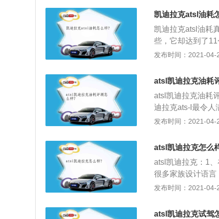
搭载了2.0T发
凯迪拉克atsl油耗
增加，中间两个横
凯迪拉克atsl油
了贯通式设计，采
些，它却达到了1
口版车型基本保持
迪拉克品牌旨在打
发布时间：2021-04-28
2、基于全新轻量
凯迪拉克ATS运
atsl凯迪拉克油
车是凯迪拉克家族
atsl凯迪拉克油
整备质量为1550
迪拉克ats-l最
给人的优良的驾驶
发布时间：2021-04-25
在城市里270匹
迪拉克很难说是一
atsl凯迪拉克怎么
余的，如果后排坐
atsl凯迪拉克：
值得称赞的地方了
很多家族设计语言
输出使得驾驶体验
约，用料奢华，质
发布时间：2021-04-25
方；3、说到动力
刹，手柄下方集成
大约油耗在百公里
裹，优秀的握感。
个油就在意料之内
atsl凯迪拉克试驾