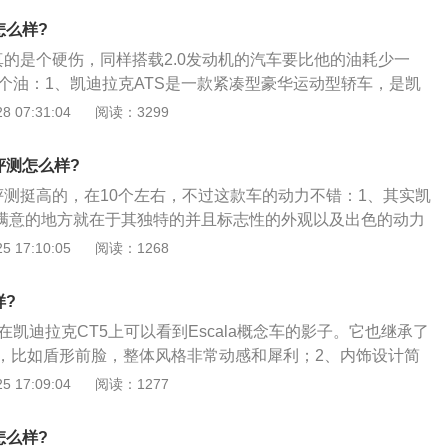
动机，车头采用了凯迪拉克最新的脸谱设计，进气格栅的宽度有所
怎么样?
条幅以及四周的线条更为明显；3、下方的保险杠格栅处改为
耗真的是个硬伤，同样搭载2.0发动机的汽车要比他的油耗少一
用了熏黑式中网造型并与雾灯区域相连。前大灯以及雾灯与进
1个油：1、凯迪拉克ATS是一款紧凑型豪华运动型轿车，是凯
一致。
造全球最佳豪华轿车，发力全球豪车市场的重要产品之一；
 07:31:04
阅读：3299
化后轮驱动平台、强劲的动力性能和出色的燃油经济性表现，
用全新方式诠释了凯迪拉克将艺术与科技完美融合的理念；3、该
耗评测怎么样?
中最敏捷、最轻盈的车型，也是同级产品中最轻的车型之一，
耗评测挺高的，在10个左右，不过这款车的动力不错：1、其实凯
公斤。
令人满意的地方就在于其独特的并且标志性的外观以及出色的动力
体验，通俗来讲就是动力强，下脚就能感受到动力的推背感，
 17:10:05
阅读：1268
的马力超车什么的也算是完全没问题的了；2、空间方面的话，凯
辆大空间的车，但是也算符合标准四个人的空间容量是绰绰有
样?
五个则会有些许紧凑但是也不是不能坐得下。动力方面就是最
1、在凯迪拉克CT5上可以看到Escala概念车的影子。它也继承了
，凯迪拉克这款车的传动做的非常的出色，得益于优秀的动力
，比如盾形前脸，整体风格非常动感和犀利；2、内饰设计简
呈几何的上升，相较于同价位的别的不同车款都有优秀的地
感极佳。中心控制屏幕尺寸较大，四周镀铬装饰。采用电子手
 17:09:04
阅读：1277
就不得不提油耗问题了，大部分车主的反馈我们能够看得出来
了一些日常功能按钮，非常方便。三幅式运动方向盘，皮革包
10个油左右。其实算上排量以及车辆本身的自重的话百公里10
门板内部均采用软材料包裹，配合碳纤维装饰面板，挡次感油
了，油耗在10个油也是可以理解的了。再说到内饰方面，凯迪
怎么样?