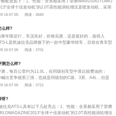
耗一般配置如下：1、性能：全系都采用了荣膺WARDSAUTOWO
车主觉得自己在开廉价大马力车，坐CT6的车主觉得自己坐移动
E2013“全球十佳发动机”的2.0T高性能涡轮增压直喷发动机，采用
太好，大多数美国车都有这毛病，a柱倾斜角度大而且宽导致遮
术及单涡轮双涡流技术，最大功率可达205KW，最大扭矩400N
 16:07:05
阅读：3680
手自一体变速箱，百公里加速仅需6.2秒；2、科技：搭载全新一
统、原装CarPlay车载系统、全新一代安吉星4GLTE服务，内
怎么样?
支持7台设备接入，令你在行驶的同时，畅享疾速敏捷的互联体
sl如果年限还行，车况良好，价格实惠，还是挺好的，值得入
迪拉克ATS-L运动包围式座舱以驾驭为原点，融入了游艇设计元
ATS-L是凯迪拉克品牌旗下的一款中型豪华轿车，目前在售车型
，更采用了CUT-AND-SEWN大师级包裹工艺缝合剪裁，让
尚型、精英型、豪华型以及领先型5个不同配置版本的车型；
 16:07:05
阅读：3701
坐享时尚考究之美。
Sl的内饰设计极具人性化，大量运用先进技术和精致材质，连踏
都经过仔细考量；3、可选配的高性能座椅具有电动可调控制
耗评测怎么样?
驶者高速转弯情况下的横向支撑。
耗评测，每百公里约为11.0L，在同级别车型中算比较费油的：
曾喊出竞争德系三强，也就是同级别的C级、3系、A4L，但是
ATS-L，实在不是BBA的对手，无论在销量上，和保值率方
 16:07:05
阅读：3721
豪华品牌的BBA差距甚大，于是ATS-L一直在工艺、用料、
上不断进行自我完善，且价格不断下降，这让其性价比更为显
样呀?
优势；2、凯迪拉克ats底盘非常的整，过弯的感觉很稳很舒
迪拉克ATS-L具有以下几处亮点：1、性能：全系都采用了荣膺
不好的廉价车，让自己熟悉了那种生涩厚重的廉价感，然而现
RLDMAGAZINE2013“全球十佳发动机”的2.0T高性能涡轮增压
白了一分钱一分货确实是对的。在高速行驶时车子的操控变现