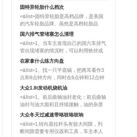
固特异轮胎什么档次
<&list>固特异轮胎是高档品牌，是美国
的汽车轮胎品牌。虽然是高档轮胎品
牌，但是中高低端的轮胎都有生产，这
国六排气管堵塞怎么清理
也是为了更好的开拓市场。
<&list>1、当车主发现自己的国六车排气
管出现堵塞的情况时，可以利用铁丝或
者是细棍，直接将杂物给取出来，如果
在家拿什么练方向盘
堵塞情况比较严重，也可以采取应急措
<&list>1、找一只平底锅，把两耳看作3
施。 <&list>2、直接利用木棍将所有的
点和9点钟方向，同时在6点钟和12点钟
杂物推到排气管里面的位置处，然后将
方向做一个标记。 <&list>2、双手握住
三元催化器拆解开，就可以将堵塞的东
大众1.8t发动机烧机油
平底锅两耳，然后往左打半圈、一圈、
西取出来。但如果是因为积碳过多引起
<&list>1、前后曲轴油封老化：前后曲轴
一圈半的练习，往右同样也要打相同的
的堵塞，就需要将三元催化器泡在草酸
油封与油大面积且持续接触，油的杂质
圈数。 <&list>3、最后强调要反复练
中进行清洗。 <&list>3、也可以利用清
和发动机内持续温度变化使其密封效果
习，这样就可以形成肌肉记忆，在真实
大众冬天过减速带咯吱咯吱响
洗剂对堵塞的情况得到解决，将清洗剂
逐渐减弱，导致渗油或漏油。<&list>2、
驾驶车辆时，不需要记忆也能打好方
放在燃油箱中，与燃油混合后，车辆启
<&list>1.转向器拉杆头有较大间隙，判
活塞间隙过大：积碳会使活塞环与缸体
向。
动时，就可以和汽油一起进入到燃烧
断间隙需要专用仪器和工具，车主本人
的间隙扩大，导致机油流入燃烧室中，