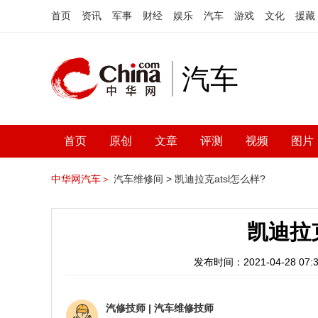
首页
资讯
军事
财经
娱乐
汽车
游戏
文化
援藏
汽车
首页
原创
文章
评测
视频
图片
中华网汽车＞
汽车维修间 >
凯迪拉克atsl怎么样?
凯迪拉克
发布时间：2021-04-28 07:3
汽修技师
|
汽车维修技师