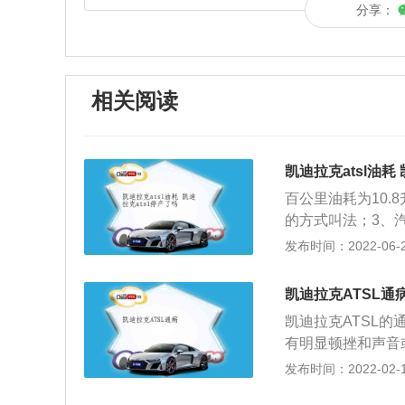
分享：
相关阅读
凯迪拉克atsl油耗
百公里油耗为10.
的方式叫法；3、
也就是汽车驾驶15
发布时间：2022-06-25
和急刹车都很耗油
量高是件很正常的
凯迪拉克ATSL通
器，能够使启停功
凯迪拉克ATSL
能动静都很小，小
有明显顿挫和声音
不得通用有自信可
障。凯迪拉克AT
发布时间：2022-02-12
已经停产。如果最
题。存在车主们对
车的，那必定会关心