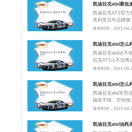
应态度却比较消极。
出色的动力赢得的“
凯迪拉克atsl最低
是凯迪拉克旗下的
产的消息。而为了
凯迪拉克ATS官方指
有279马力和40
推出了进行加长的
美利坚百年品牌旗
是通用自产的8at
忍睹来形容。但经
动性能”这个头衔
发布时间：2021-04-28
初，凯迪拉克汽车at
尺寸为卖点，与主
通用汽车公司狠狠
寸水准。再怎么样
凯迪拉克atsl怎
凯迪拉克ATS高
凯迪拉克atsl
恰恰相反，凯迪拉
拉克ATS-L不仅
原装CarPlay车
发布时间：2021-04-28
台设备接入，当你
时，畅享疾速敏捷
凯迪拉克atsl怎
为原点，融入了游艇
凯迪拉克atsl
师级包裹工艺缝合
隔音不错，空间很
用了家族经典的钻
了，特别是后备箱非
发布时间：2021-04-28
前后质量分配，为
米。光看数据，真
应给凯迪拉克的动
凯迪拉克atsl油
事实，但是谁又会