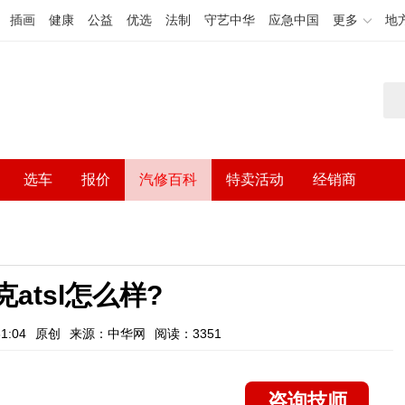
插画
健康
公益
优选
法制
守艺中华
应急中国
更多
地
选车
报价
汽修百科
特卖活动
经销商
atsl怎么样?
1:04
原创
来源：中华网
阅读：3351
咨询技师