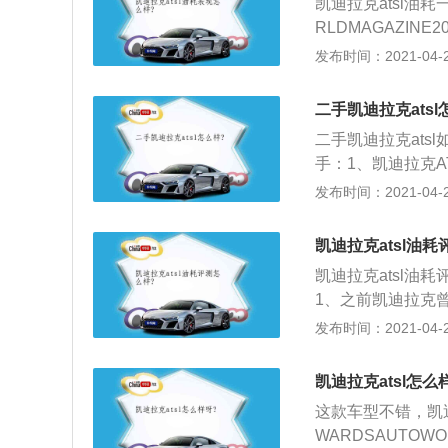
凯迪拉克atsl油
很大，开ATS的
RLDMAGAZIN
宫殿；5、视野不
SIDI缸内直喷技
发布时间：2021-04-28
挡的范围挺大的。
M，配合全新8速
代互联体验CUE系
二手凯迪拉克atsl
置无线Wi-Fi，
二手凯迪拉克at
验；3、内饰：凯
手：1、凯迪拉克
素，前卫中流露动感
共分为技术型、时
发布时间：2021-04-28
你在纵情驰骋中，
2、凯迪拉克AT
板和排挡杆的位置
凯迪拉克atsl油
功能，优化了对驾
凯迪拉克atsl油
1、之前凯迪拉克
无奈二线豪华品牌的
发布时间：2021-04-28
面，都和同级别一线
做工、品质、动力
凯迪拉克atsl怎么
著，这是它最大的
这款车型不错，凯
服。以前开的一些
WARDSAUTOWO
在开凯迪拉克我明