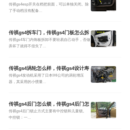
么关闭
传祺gs4esp开关在档把前面，可以单独关闭。除
了手动档没有配备...
传祺gs4拆车门，传祺gs4门板怎么拆
传祺gs4车门内饰板拆卸不要轻易自己动手，否做
弄坏了就得不偿失了...
传祺gs4涡轮怎么样，传祺gs4设计寿
命多长
传祺gs4发动机采用了日本IHI公司的涡轮增压
器，其采用的小惯量...
传祺gs4后门怎么锁，传祺gs4后门怎
么关
传祺gs4后门锁止方式主要有中控锁和儿童锁。
中控锁：一...