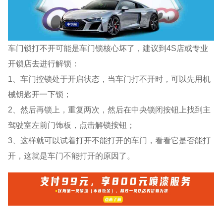
车门锁打不开可能是车门锁核心坏了，建议到4S店或专业
开锁店去进行解锁：
1、车门控锁处于开启状态，当车门打不开时，可以先用机
械钥匙开一下锁；
2、然后再锁上，重复两次，然后在中央锁闭按钮上找到主
驾驶室左前门饰板，点击解锁按钮；
3、这样就可以试着打开不能打开的车门，看看它是否能打
开，这就是车门不能打开的原因了。