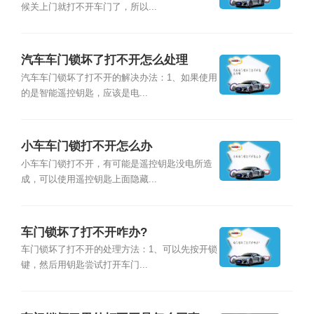
候关上门就打不开车门了，所以...
汽车车门锁坏了打不开怎么处理
汽车车门锁坏了打不开的解决办法：1、如果使用
的是智能遥控钥匙，应该是电...
小车车门锁打不开怎么办
小车车门锁打不开，有可能是遥控钥匙没电所造
成，可以使用遥控钥匙上面隐藏...
车门锁坏了打不开咋办?
车门锁坏了打不开的处理方法：1、可以先按开锁
键，然后用钥匙尝试打开车门...