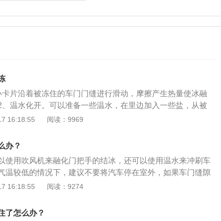
冻
小卡片沿着被冻住的车门门缝进行滑动，摩擦产生热量使冰融
2、温水化开。可以准备一些温水，在里边加入一些盐，从被
倒入，一段时间后就可以打开了，非常省时省力。3、从后门
 16:18:55
阅读：9969
以尝试从后门进入车内预热，等待车门解冻。4、拍击车门。
门缝中的冰。5、在阳光下解冻。如果汽车正好停在阳光下，
么办？
一会，使车内温度升高从而打开车门。6、吹风机解冻。如果
以使用吹风机来融化门把手的结冰，还可以使用温水来冲刷车
住了，可以找个吹风机来解冻，这种解冻方法很慢，如果不着
气温较低的情况下，建议不要将汽车停在室外，如果车门缝隙
。7、车载吹风机解冻。如果是在车内，车门被冻住了，正好
易出现结冰的现象。车门把手被冻住之后，一定不要使用蛮力
 16:18:55
阅读：9274
，可以用车载吹风机对车门周围吹暖风。8、倒玻璃水。还可
这样会损坏门把手，同时还有可能会损坏门把手锁等部件。车
缝，跟温水一样都是非常有效并且迅速的办法。9、加热车钥
之30玻璃纤维增强PA6制成，外壳采用PCABS混合物制成，
车锁孔被冻住了，可以用打火机加热车钥匙，再插入车孔，也
住了怎么办？
用百分之30玻璃纤维增强PP制成，这些汽车门把手及锁模块的