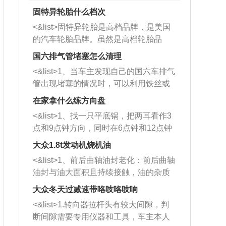
固特异轮胎什么档次
<&list>固特异轮胎是高档品牌，是美国
的汽车轮胎品牌。虽然是高档轮胎品
牌，但是中高低端的轮胎都有生产，这
国六排气管堵塞怎么清理
也是为了更好的开拓市场。
<&list>1、当车主发现自己的国六车排气
管出现堵塞的情况时，可以利用铁丝或
者是细棍，直接将杂物给取出来，如果
在家拿什么练方向盘
堵塞情况比较严重，也可以采取应急措
<&list>1、找一只平底锅，把两耳看作3
施。 <&list>2、直接利用木棍将所有的
点和9点钟方向，同时在6点钟和12点钟
杂物推到排气管里面的位置处，然后将
方向做一个标记。 <&list>2、双手握住
三元催化器拆解开，就可以将堵塞的东
大众1.8t发动机烧机油
平底锅两耳，然后往左打半圈、一圈、
西取出来。但如果是因为积碳过多引起
<&list>1、前后曲轴油封老化：前后曲轴
一圈半的练习，往右同样也要打相同的
的堵塞，就需要将三元催化器泡在草酸
油封与油大面积且持续接触，油的杂质
圈数。 <&list>3、最后强调要反复练
中进行清洗。 <&list>3、也可以利用清
和发动机内持续温度变化使其密封效果
习，这样就可以形成肌肉记忆，在真实
大众冬天过减速带咯吱咯吱响
洗剂对堵塞的情况得到解决，将清洗剂
逐渐减弱，导致渗油或漏油。<&list>2、
驾驶车辆时，不需要记忆也能打好方
放在燃油箱中，与燃油混合后，车辆启
<&list>1.转向器拉杆头有较大间隙，判
活塞间隙过大：积碳会使活塞环与缸体
向。
动时，就可以和汽油一起进入到燃烧
断间隙需要专用仪器和工具，车主本人
的间隙扩大，导致机油流入燃烧室中，