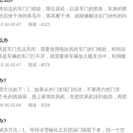
的冰是否裂开，但不要强行开门，这样会伤害车门的密封条。
将后边的车门门锁处，限位器处，以及车门的胶条，车身的胶
可以对着车门周围吹几遍，慢慢的能让车门解冻。成功打开车
然后使干净的将毛巾，将其擦干净。就能够解决后门动作的问
打火，然后暖风开到最大，对着玻璃吹，使劲的吹。这个时候
住的情况是比较正常的，特别是在机动车辆洗车之后。可以使
 16:42:47
阅读：4121
的除掉车上的积雪了，用扫把就可以，因为车身表面已经结了
是防冻液机油等方式，对于所住的位置进行擦拭，他是几分钟
用担心会把车漆刮到。把厚厚的积雪除掉后，就耐心的等待，
就会解冻，或者是可以使用暖风对准车辆门锁的位置进行吹
后，玻璃上的薄冰也会慢慢融化掉。
么办
3~5分钟，车辆的车门就会解锁，解锁之后车辆需要继续使用
如果是车门无法关闭，需要使用电吹风吹车门的门锁处，时间在
吹10分钟左右，车辆的车门就会吹干。
如果是车辆的车门打不开，就需要将车辆放入暖库当中，利用暖
化开，在化开之后，同样使用电吹风吹门锁住，然后将车身和
 16:42:47
阅读：4075
干净。机动车辆的车门因为洗车导致了车门冻住，可以使用电
的部位进行吹风，大概3~5分钟的时间车门就会解冻，车门解
办?
对冻住的车门进行吹风，一定要把里面的水分吹干之后才可以
理方法如下：1、如果从外门发现门结冰，不要用力把门关
个长的线插座，接上家用吹风机，先把吹风机挂到低挡，再把
后调整到高挡再吹一圈，慢慢的门子就会化开；2、很多人在
 05:51:04
阅读：3229
想到用热水来打开门上的积雪，这样比较危险，对油漆、车辆
实用一些温水多次也可以冷冻，温水对车辆的损坏要小得多；
办?
接的方法就是等车的温度，高达八十九度，把暖风排到最大，
解决方法：1、等待冰雪融化之后把油门线取下来，找一个空
来之后，会把车门化开。