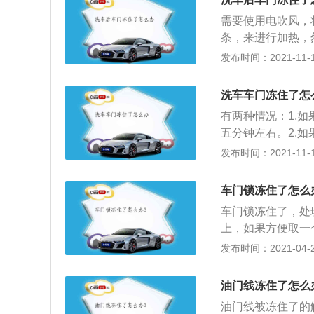
门，看看车门边缘
需要使用电吹风，
还可以用吹风机，
条，来进行加热，
门之后，先把车子
题，在冬季出现冻
发布时间：2021-11-10
就可以在外面慢慢
用酒精擦拭，或者
一层薄冰，所以不
之后车辆的车门锁
随着车内温度起来
洗车车门冻住了怎
风，吹风的时间在
有两种情况：1.
吹风进行吹，大概
五分钟左右。2.
库中的温度将车门
发布时间：2021-11-10
车门的密封条擦拭
吹风的方式对冻住
车门锁冻住了怎么
冻之后，需要继续
车门锁冻住了，处
关闭车门。
上，如果方便取一
门缝吹进风口，然
发布时间：2021-04-28
门不能打开时，会
部件损坏很大，其
油门线冻住了怎么
3、还有一种更直
油门线被冻住了的
车内的整体温度上