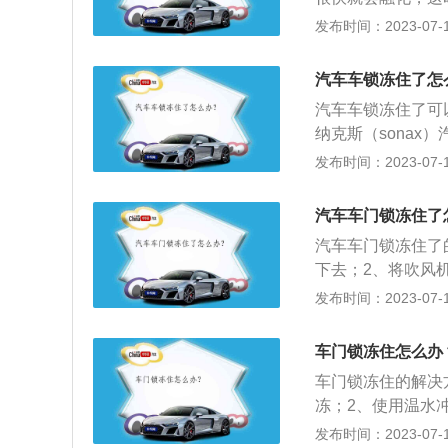
温水多浇几遍就行
发布时间：2023-07-17
得不偿失。3、车
得把车门缝里的水
汽车车锁冻住了怎
冻关不上的时候，
汽车车锁冻住了可
太阳的地方，一会
纳克斯（sona
如下：1、洗车前
发布时间：2023-07-17
雾均匀，钥匙被冻
的车锁浇下，冰融
汽车车门锁冻住了
钥匙烤热后慢慢插
汽车车门锁冻住了
成不必要的损失。
下去；2、将吹风
放，十几分钟后，
供出入车辆的通道
发布时间：2023-07-17
汽车车门的设计要
右；2、开启过程
车门锁冻住怎么办
行车中不会自行打
车门锁冻住的解决
视野要求；6、要
冻；2、使用温水
动，提高车辆侧向
体温度升高之后即
发布时间：2023-07-17