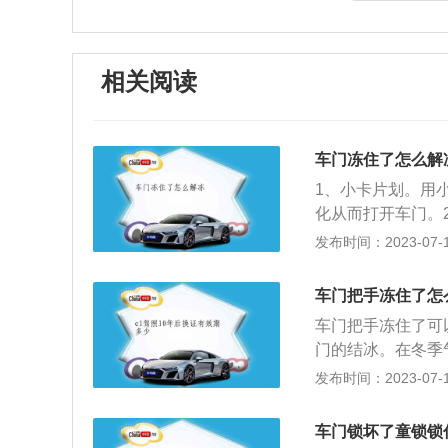
相关阅读
车门冻住了怎么解
1、小卡片划。用
化从而打开车门。
冻的车门缝隙缓慢
发布时间：2023-07-17
进。有后门的话可
可以戴上手套拍击
车门把手冻住了怎
那么可以让阳光晒
车门把手冻住了可
在车外，车门被冻
门的结冰。在冬季
急的话的可以采取
内有积水，非常容
发布时间：2023-07-17
有车载吹风机的话
去强行开启车门，
以用玻璃水倒入门
门把手通常采用百分
匙。如果是车门的
车门锁坏了童锁锁
背后的结构组件采