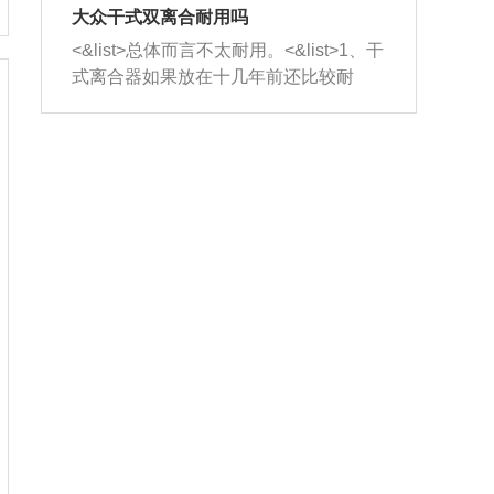
室，最后形成废气排出，就可以让三元
无法制作，需要将车辆送到修理厂或4s
造成烧机油。<&list>3、机油粘度。使用
大众干式双离合耐用吗
催化器得到清洗，排气管堵塞的情况就
店；<&list>2.车辆半轴套管防尘罩破
机油粘度过小的话，同样会有烧机油现
<&list>总体而言不太耐用。<&list>1、干
能够得到解决。
裂，破裂后会出现漏油现象，使半轴磨
象，机油粘度过小具有很好的流动性，
式离合器如果放在十几年前还比较耐
损严重，磨损的半轴容易损坏，产生异
容易窜入到气缸内，参与燃烧。<&list>
用，但是由于现在的汽车发动机动力输
响；<&list>3.稳定器的转向胶套和球头
4、机油量。机油量过多，机油压力过
出越来越高，使得干式离合器散热不足
老化，一般是使用时间过长造成的。解
大，会将部分机油压入气缸内，也会出
的缺陷也逐渐暴露出来。<&list>2、由于
决方法是更换新的质量好的转向橡胶套
现烧机油。<&list>5、机油滤清器堵塞：
干式双离合的工作环境暴露在空气中，
和球头。
会导致进气不畅，使进气压力下降，形
而离合器的散热也是通离合器罩上面的
成负压，使机油在负压的情况下吸入燃
几个小孔来进行散热。但是在行驶过程
烧室引起烧机油。<&list>6、正时齿轮或
中变速箱需要换挡，就不得不使得离合
链条磨损：正时齿轮或链条的磨损会引
器频繁工作。<&list>3、长时间的低速行
起气阀和曲轴的正时不同步。由于轮齿
驶以及过于频繁的启停，导致离合器的
或链条磨损产生的过量侧隙，使得发动
温度不断升高，而低速行驶时空气流动
机的调节无法实现：前一圈的正时和下
效率不高，无法将离合器中的热量有效
一圈可能就不一样。当气阀和活塞的运
的带走，导致离合器内部的温度不断升
动不同步时，会造成过大的机油消耗。
高，加速离合器的磨损。
解决方法：更换正时齿轮或链条。<&list
>7、内垫圈、进风口破裂：新的发动机
设计中，经常采用各种由金属和其他材