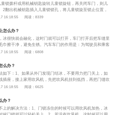
暴力打开车门，被冻住的情况下用力拉车门，会导致车门密封
儿童锁拨杆或用机械钥匙旋转儿童锁旋钮，再关闭车门，则儿
非常多样化。
后，要用毛巾将车门的水擦拭干净，防止再次冻上。
。2翻出机械钥匙插入儿童锁锁孔，将儿童锁旋至锁止位置，
车门；3取消儿童锁如果要取消儿童锁功能，则从车外打开后
 16:18:55
阅读：8339
童锁即可。
上怎么办？
，冰很快就会融化，这时门就可以打开，车门打开后把车缝里
毛巾擦干净，避免生锈。汽车车门的作用是：为驾驶员和乘客
道，隔绝车外干扰，在一定程度上减轻侧面撞击保护乘员。车
 16:18:55
阅读：6808
分为：1、顺开式车门；2、逆开式车门；3、水平移动式车
门；5、折叠式车门；6、整体式车门；7、分体式车门。
怎么办？
法如下：1、如果从外门发现门结冰，不要用力把门关上，如
线插座，接上家用吹风机，先把吹风机挂到低挡，再把门缝吹
到高挡再吹一圈，慢慢的门子就会化开。2、很多人在门不能
 16:18:55
阅读：6625
热水来打开门上的积雪，这样比较危险，对油漆、车辆部件损
些温水多次也可以冷冻，温水对车辆的损坏要小得多。3、还
么办？
法就是等车的温度，高达八十九度，把暖风排到最大，车内的
不上的解决方法：1、门锁冻住的时候可以用吹风机加热，冰
，会把车门化开。
时候门锁就可以轻松关上。2、若没有吹风机，这时候可以用