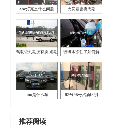
epc灯亮是什么问题
火花塞更换周期
驾驶证到期没有换,逾期
玻璃水冻住了如何解
怎么办??
决？
bba是什么车
92号95号汽油区别
推荐阅读