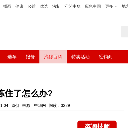
插画
健康
公益
优选
法制
守艺中华
应急中国
更多
地
选车
报价
汽修百科
特卖活动
经销商
冻住了怎么办?
1:04
原创
来源：中华网
阅读：3229
咨询技师