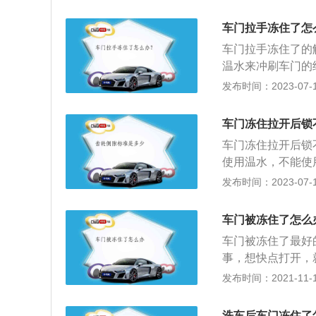
擦干水渍，保持干
洗车；4、洗完车
车门拉手冻住了怎
不要拉手刹。
车门拉手冻住了的
温水来冲刷车门的
如果车门缝隙内有
发布时间：2023-07-17
不要使用蛮力去强
锁等部件。在可以
车门冻住拉开后锁
能使用热水融化结
车门冻住拉开后锁
使用温水，不能使
是车门进水导致，
发布时间：2023-07-17
后，打开汽车暖风
门结冰，需要仔细
车门被冻住了怎么
理和修复可以有效
车门被冻住了最好
事，想快点打开，
被冻住的情况下千
发布时间：2021-11-10
了，首先可以轻轻
面向阳关最多的车
洗车后车门冻住了