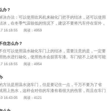
燥；2、洗车前在钥匙孔注入酒精；3、先使用胶条封贴锁眼再
快速行驶一段时间，甩干车身缝隙水分，避免上冻；5、洗车后
么办？
解决办法：可以使用吹风机来融化门把手的结冰，还可以使用
结冰，在冬季气温较低的情况下，建议不要将汽车停在室外，
积水，非常容易出现结冰的现象。车门把手被冻住之后，一定
 16:18:55
阅读：4959
行开启车门，这样会损坏门把手，同时还有可能会损坏门把手
接线的情况下，建议使用吹风机融化结冰，需要注意的是，不
不住怎么办？
冰，这样容易损害车漆。
不住可以使用温水融化车门上的结冰，需要注意的是，一定要
用热水进行融化，使用热水会损害车漆。车门锁不上还有可能
出现这种情况，建议车主将汽车启动，等待发动机水温上升之
 16:18:55
阅读：4954
，门内的积水消散之后，门就可以正常关闭。如果想要预防车
检查一下车门密封条是否出现老化或者是破损的现象，及时处
办
预防车门结冰。
的方法是用温水浇车门，但是要记住一点，千万不要为了省
就用上热水，这样会对你的车漆有着很大的伤害，而且在车门
万不要去强行拉车门，也会有着很大的伤害。当车门被冻住
 16:43:05
阅读：4121
的试开一下每个车门，确定哪个冻住的程度最轻。一般来言，
门最容易打开。如果门把手可以拉动，就小心谨慎的拉动车
怎么办