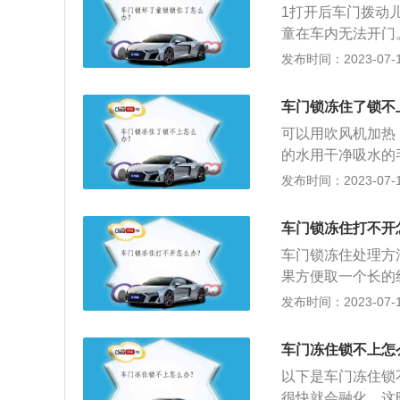
能解冻。一定不要
1打开后车门拨动
形状、颜色和功能
条损坏。车门打开
童在车内无法开门
即可防止儿童打开
发布时间：2023-07-17
门，反方向拨动儿
车门锁冻住了锁不
可以用吹风机加热
的水用干净吸水的
提供出入车辆的通
发布时间：2023-07-17
门按其开启方式可
门；4、上掀式车
车门锁冻住打不开
车门锁冻住处理方
果方便取一个长的
进风口，然后调整
发布时间：2023-07-17
打开时，会想到用
坏很大，其实用一
车门冻住锁不上怎
有一种更直接的方
以下是车门冻住锁
整体温度上来之后
很快就会融化，这