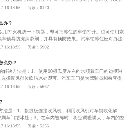
，但是千万切记不要用开水浇，对车漆的损伤会非常大，反而
 16:18:55
阅读：6120
门结冰较多的时候，可以用卡片尝试刮掉门框上面的结冰，记
和冰处理干净，避免生锈，防止再次结冰。4、四个车门都被
么办？
可以先按上述方法关上主驾驶，然后开着暖风，把车辆开到有
以用打火机烧一下钥匙，即可把冻住的车锁打开。也可使用索
便会化开。
x）汽车锁具防冻润滑剂，并具有预防效果。汽车锁冻住应对办法
，最好能用胶布把锁眼贴住防止进水。用电脑洗车机洗车，水
 16:18:55
阅读：5902
住的机会比较少。2、如果可以弄到热水，可以将热水向冻住
化了之后要将锁芯里面的水清除干净，以免再次冻上。3、将
怎么办？
入锁芯。在用火烤的时候千万注意，不要烤得过热，否则易造
的解决方法是：1、使用60摄氏度左右的水顺着车门的边框淋
如果冻住，可以把车开到地下室、车库等温度稍高的地方停
机选择暖风挡位吹结冰处即可。汽车车门是为驾驶员和乘客提
车锁自然解开。
，并隔绝车外干扰，在一定程度上减轻侧面撞击，保护乘员。
 16:18:55
阅读：5667
求是：1、保证乘客上下车方便性，开度控制在65度到70度左
中不应与其他部位发生位置干涉；3、门关闭时要锁止可靠，在
？
开；4、具备良好的密封性能；5、具有大的透光面，满足侧向
方法是：1、接线板连接吹风机，利用吹风机对车锁吹化解
有足够的强度与刚度，保证车门工作可靠、减小车门部分震
冲刷车门结冰处；3、在车内被冻时，将空调暖调大，车内的整
碰撞安全性，防止车门下沉。
可解冻。预防车锁被冻的措施是：1、去暖房洗车，洗完之后
 16:18:55
阅读：5256