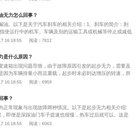
会容易得多。润滑油品质：入冬要及时更换各种润滑油，包括机
品，要定期进行更换。8、废气涡轮增压器或者三元催化器出
损耗严重导致打滑，继而使得车子起步无力。3、变速箱油太
向助力油等，因为普通润滑油在冬季黏度增大，流动性变差，
车辆踩油门的时候加速无力，需要到4s店或者维修店使用诊断
车子起步无力。对于自动变速器来说，变速箱油除了起到润滑
油无力怎么回事？
擦阻力增大，发动机冷起动困难。可选择黏度稍小的机油，降
针对故障码对废气涡轮增压器或者三元催化器进行维修。
里面液压机构的介质。这些液压机构操控着离合器以及换挡机
漏油。以下是关于汽车刹车的相关介绍：1、刹车的简介：刹
好发动机。
就会导致这些机构工作不良。
是指使运行中的机车、车辆及别的运输工具或机械等停止或减低
的一般原理是在机器的高速轴上固定一个轮或盘，在机座上安
 16:18:55
阅读：7812
瓦、带或盘，在外力作用下使之产生制动力矩。刹车装置也就
机械制动装置，又名减速器。2、刹车的分类：鼓式刹车，鼓
力是什么原因？
，盘式刹车等。
变速箱出现问题导致，由于故障原因引发的起步无力，需要及
是因为车辆排量小而且重载，起步时未必到达增压的转速，所
力，属于正常现象。汽车起步慢的原因：1、油路系统：发动
 16:18:55
阅读：6959
经常出问题的地方，喷油嘴堵塞、油管漏油、汽油泵功率降
塞都会造成汽车上坡无力。汽车之所以产生无力感，主要都是
回事？
时没有足够的油，燃烧效率下降，马力也达不到要求。2、进
为正常现象与出现故障两种情况。以下是起步无力相关介绍:
系统也是如此，发动机除了需要油，还需要空气，如果空气滤
候，即便是深踩油门车子提速也很慢，热车过后就可以。这是
件堵塞或者出现问题，导致进气量不足，也会造成车子加速无
的一种保护机制。因为冷车状态下，润滑油还没有充分润滑各
 16:18:55
阅读：6063
花塞：火花塞也是常见故障的源头，如果火花塞点火不良，就
，对车辆变速箱、发动机的磨损较为严重。2、车的排量小，
力的问题。
起步无力的现象。3、车辆出现故障涉及的原因较多，例如气