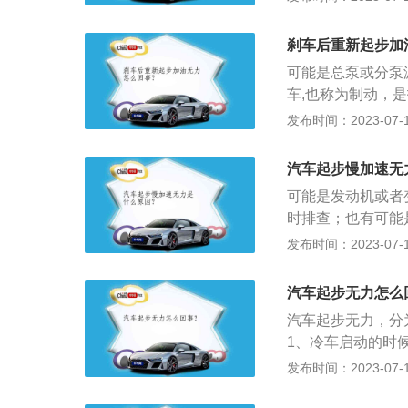
达到正常,启动就
力，火花塞是易损
使用时间长了就会
油、变速箱油、转
现故障：也会使得
脏、不足也会导致
刹车后重新起步加
导致机件运动时摩
仪来读取故障码，
的作用以外，还是
可能是总泵或分泵
低机械磨损，保护
构，过脏或者不足
车,也称为制动，
速度的动作。制动
发布时间：2023-07-17
装与之相适应的闸
是可以减慢车速的
汽车起步慢加速无
式优点，鼓式缺点
可能是发动机或者
时排查；也有可能
以就会感到起步无
发布时间：2023-07-17
机油路系统是汽车
低、汽油滤清器阻
汽车起步无力怎么
因为发动机在上坡
汽车起步无力，分
气系统：另外进气
1、冷车启动的时
清器、节气门等部
对变速箱、发动机
发布时间：2023-07-17
力提速慢。3、火
部件，如果猛提速
有可能导致加速无
负重多，就会出现