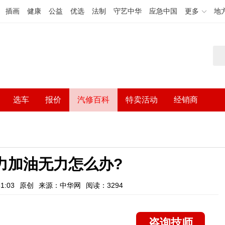
插画
健康
公益
优选
法制
守艺中华
应急中国
更多
地
选车
报价
汽修百科
特卖活动
经销商
力加油无力怎么办?
1:03
原创
来源：中华网
阅读：3294
咨询技师