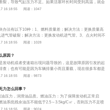
断裂，导致气缸压力不足。如果活塞环长时间受到高温，就会
在换挡或换挡不完全到位时突然给油门，导致离合器片异常脱
好的密封活塞，也会导致气缸压力不足。建议去4s店检修，更
 16:18:55
阅读：1047
换已坏的离合器片，平日规范驾车行为。2、发动机的问题：
、积碳：积碳包括气缸积碳、节气门积碳、火花塞积碳、进气
的燃烧，发动机负责提供燃料，将化学能转化为机械能。因
恰恰与发动机的动力输出密切相关，当发动机积碳过多时，汽
法缓慢提速时，发动机系统也应作为重点进行检查。首先，可
，进气效率降低，最终导致发动机的功率降低，因抖动而加速
燃油，因为加低标号汽油可能会导致加速乏力，进而可能导致
决办法有以下10种：1、燃料质量差；解决方法：更换质量高
该去专业维修店清理积碳。3、喷嘴堵塞：喷嘴堵塞是由发动
油耗增加。解决方法：及时更换合适的汽油即可。3、发动机
机进气管破裂；解决方法：更换发动机进气管。3、点火时间不
杂质堵塞造成的。喷油嘴堵塞后，喷油量不准，不能形成充分
油的重要性不用多说，可以充分润滑，减少共振，提高发动机
整点火时间。4、燃油喷射系统故障；解决方法：更换燃油喷
 16:18:55
阅读：1028
导致燃烧不充分，发动机功率下降，发动机抖动、失速。建议
果机油长期不足，轻动力不足，油耗会增加；沉重的活塞撞击
门或传感器故障；解决方法：更换节气门或传感器。6、三元催
换一次喷嘴。4、变速箱离合器故障、变速箱油太脏、不足也会
接器的机械损坏。此外，汽油泵故障和燃油滤清器堵塞也会导
法：更换三元催化器。7、火花塞故障；解决方法：更换火花
。对于自动变速器来说，变速箱油除了起到润滑的作用以外，
么原因？
。解决方法为检查汽油泵和燃油滤清器，如果堵住了及时清
脑反应迟钝；解决方法：更换变速器电脑。9、离合器打滑；解
的介质。这些液压机构操控着离合器以及换挡机构,过脏或者不
气系统问题：除了油，发动机还需要空气。如果空气滤清器、
是发动机或者变速箱出现问题导致的，这是故障原因引发的起
器片。10、节气门有积碳；解决方法：清理积碳。
构工作不良。可以更换变速箱离合器或者更换变速箱油。5、
或出现问题，导致进气量不足，汽车也会无法加速和缓慢加
排查；也有可能是因为车辆排量小而且重载，现在很多车都是
塞，将直接影响车辆的加速性，同时也会导致油耗增加，从而
解决方法：定期清理空气滤清器、节气门等部件，防止出现堵
的动力模式，起步时未必到达增压的转速，所以就会感到起步
 16:18:55
阅读：9873
象。应及时到4s店或者维修店进行修理。6、油品质量较差会
动机积碳严重：发动机积碳是每辆汽车都会出现的问题，积碳
象。1、发动机：积碳是导致发动机动力不足、车子起步无力
会影响到汽油滤芯和油路，可能会导致供油不畅，从而导致起
出现各种各样的问题。到4s店或者维修店让专业的人员对发动
积聚在节气门会影响到进气量；积聚在火花塞会影响点火；积
无力怎么回事？
正规的加油站加油。
洗即可。6、燃油系统问题：导致油压较低或者是喷油嘴较
响喷油，过热的积碳还会引起爆燃，从而使得车子起步无力。
燃油压力，润滑油品质。燃油压力：为了保障发动机正常启
少都会出现车辆加速无力的现象。清洗喷油嘴上的杂质就可以
动机的积碳清洁再去寻找其他可能引发车子起步无力的原因。
油系统残余油压不能低于2.5～3.5kg/C㎡，否则压力不足喷
点火系统问题：火花塞如果出现电极间隙变大、积碳严重，就
箱离合器故障会导致车子起步无力。离合器的作用是传递和切
够的燃油保证启动。此时如果反复打点火开关,燃油压力会重新
 16:18:55
阅读：9024
降，从而燃烧不彻底，燃油消耗量增加，动力降低，加速无
手动挡、双离合等变速器采用的都是摩擦片式离合器，摩擦片