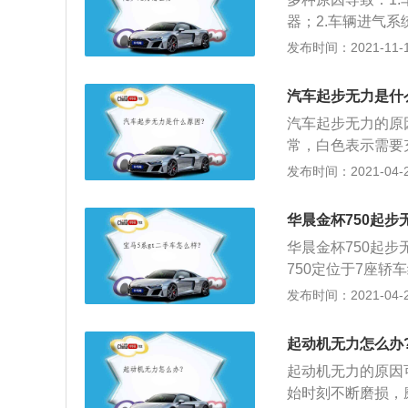
油系统有问题，可
器；2.车辆进气
喷油嘴。除了汽车
部存在着积碳需要
发布时间：2021-11-10
规的加油站加油，
辆出现起步无力的
的判断。具体的原
动车辆进行检查，
哪了，才能对症修
汽车起步无力是什
症进行维修，经过
汽车起步无力的原
常，白色表示需要
现问题：可能是由
发布时间：2021-04-28
检修；3、燃油压
的余油压是不能低于
华晨金杯750起步
的燃油。
华晨金杯750起
750定位于7座轿
型，华晨金杯750
发布时间：2021-04-27
宽裕；配置丰富，
幅U型进气格栅，
起动机无力怎么办
脸装饰相呼应，车
起动机无力的原因
4、华晨金杯75
始时刻不断磨损，
特，搭配深浅双色