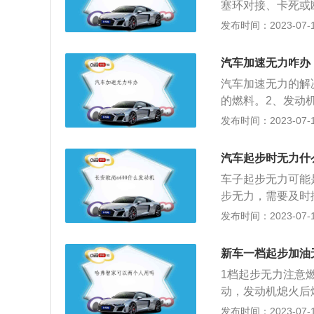
塞环对接、卡死或
挡不到位时，汽车
弹性不足，不能很
发布时间：2023-07-17
落。解决办法为更
换零件或气缸。2
动力的来源是燃料
积碳等。这些位置
此，当车辆加油无
汽车加速无力咋办
车的点火能量降低
以检查是否加错了
汽车加速无力的解
无力。这种情况应
发动机功率下降，
的燃料。2、发动
机积碳或燃油中的
机油系统故障：机
对；解决方法：调
发布时间：2023-07-17
混合的可燃气体，
运转的平顺性。如
射系统。5、节气
每6至8万公里更
其门，导致相关连
化器故障；解决方
导致车子起步无力
汽车起步时无力什
致发动机功率下降
塞。8、变速器电
还是里面液压机构
理。4、发动机进
车子起步无力可能
决方法：更换离合
足就会导致这些机
节气门等部件堵塞
步无力，需要及时
三元催化器存有堵
速，并感到沮丧。
小排量加涡轮增压
发布时间：2023-07-17
出现起步无力的现
塞等问题。5、发
无力，属于正常现
导致汽车起步无力
严重就会使得车辆
的一大元凶。积碳
新车一档起步加油
步无力。建议要去
机上的积碳进行清
聚在喷油嘴则会影
1档起步无力注意
脏，导致喷油量较
因此可以先进行发
动，发动机熄火后燃
解决问题了。7、
2、变速箱：变速
油嘴就无法喷出足
发布时间：2023-07-17
会使得点火能量下
断发动机的动力，