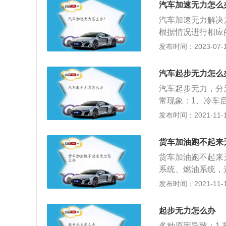
汽车加速无力怎么
门密封不严，缸压
汽车加速无力解决
成。喷油嘴堵塞，
根据情况进行相应
门会影响到进气量
离合器打滑；2、
发布时间：2023-07-17
洗节气门。
路，可能会导致供
使用寿命。如果正
汽车起步无力怎么
能。
汽车起步无力，分
常现象：1、冷车
以了。这是对变速
发布时间：2021-11-10
下，润滑油还没有
较为严重。2、车
货车加油跑不起来
分时间都是自己开
货车加油跑不起来
动力不足。车辆出
系统、燃油系统，
进气道积炭过多造
跑不起来无力的现
发布时间：2021-11-10
造成等等。最常见
塞现象、真空管老
致发动机动力不足
车自然无力。排气
车，所以无法做出
起步无力怎么办
度。如果发现问题
检查，看看问题到
多种原因导致：1