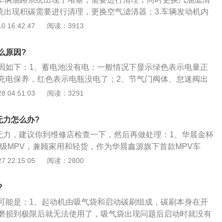
能是喷油嘴堵塞，影响发动供油需求标准。这种情况需要清洗
系统出现积碳需要进行清理，更换空气滤清器；3.车辆发动机内
本身的因素，还有一种可能是加的汽油有问题。可以尝试换正
清理，位置包括火花塞，节气门，进气道，喷油嘴。当机动车
 16:42:47
阅读：3913
看看能否解决问题。由于见不到实车，所以无法做出一个准确
情况时，需要对机动车辆的气门以及高压进行检测，需要对机
因，还需要经过专业人士的检查才能确定，只有确定问题出在
需要使用排查的方法进行检测。检查到具体的故障原因后，对
复。
么原因?
维修之后车辆会恢复到正常情况。
因如下：1、蓄电池没有电：一般情况下显示绿色表示电量正
充电保养，红色表示电瓶没电了；2、节气门阀体、怠速阀出
于积炭卡滞，导致启动无力，最好及时到修理厂做一次清洗和
 04:51:03
阅读：3291
力不足：为了保障发动机正常启动，发动机熄火后燃油系统残
2.5到3.5kg\/C㎡的，否则压力不足，喷油嘴就无法喷出足够
无力怎么办?
步无力，建议你到维修店检查一下，然后再做处理：1、华晨金杯
车级MPV，兼顾家用和轻货，作为华晨鑫源旗下首款MPV车
采用轿车底盘，多连杆后后悬挂；车长4.5米，车内空间灵活、
 22:15:05
阅读：2800
向同级轿车看齐；2、华晨金杯750外观设计简约时尚，采用双
且与硕大的前大灯连为一体；3、底部使用U型进气格栅，与前
?
尾部份使用不规则造型的灯组，后保险杠采用镀铬装饰护板；
可能是：1、起动机由吸气袋和启动碳刷组成，碳刷本身在开
0内饰整体采用上深下浅双色居家风格设计，方向盘细节设计独
磨损到极限后就无法使用了，吸气袋出现问题后启动时就没有
偏向居家风格，同时融合了人体工程学元素，中控区域采用钢