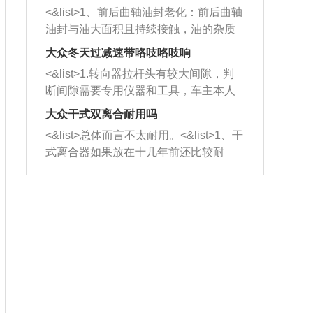
平底锅两耳，然后往左打半圈、一圈、
西取出来。但如果是因为积碳过多引起
<&list>1、前后曲轴油封老化：前后曲轴
一圈半的练习，往右同样也要打相同的
的堵塞，就需要将三元催化器泡在草酸
油封与油大面积且持续接触，油的杂质
圈数。 <&list>3、最后强调要反复练
中进行清洗。 <&list>3、也可以利用清
和发动机内持续温度变化使其密封效果
习，这样就可以形成肌肉记忆，在真实
大众冬天过减速带咯吱咯吱响
洗剂对堵塞的情况得到解决，将清洗剂
逐渐减弱，导致渗油或漏油。<&list>2、
驾驶车辆时，不需要记忆也能打好方
放在燃油箱中，与燃油混合后，车辆启
<&list>1.转向器拉杆头有较大间隙，判
活塞间隙过大：积碳会使活塞环与缸体
向。
动时，就可以和汽油一起进入到燃烧
断间隙需要专用仪器和工具，车主本人
的间隙扩大，导致机油流入燃烧室中，
室，最后形成废气排出，就可以让三元
无法制作，需要将车辆送到修理厂或4s
造成烧机油。<&list>3、机油粘度。使用
大众干式双离合耐用吗
催化器得到清洗，排气管堵塞的情况就
店；<&list>2.车辆半轴套管防尘罩破
机油粘度过小的话，同样会有烧机油现
<&list>总体而言不太耐用。<&list>1、干
能够得到解决。
裂，破裂后会出现漏油现象，使半轴磨
象，机油粘度过小具有很好的流动性，
式离合器如果放在十几年前还比较耐
损严重，磨损的半轴容易损坏，产生异
容易窜入到气缸内，参与燃烧。<&list>
用，但是由于现在的汽车发动机动力输
响；<&list>3.稳定器的转向胶套和球头
4、机油量。机油量过多，机油压力过
出越来越高，使得干式离合器散热不足
老化，一般是使用时间过长造成的。解
大，会将部分机油压入气缸内，也会出
的缺陷也逐渐暴露出来。<&list>2、由于
决方法是更换新的质量好的转向橡胶套
现烧机油。<&list>5、机油滤清器堵塞：
干式双离合的工作环境暴露在空气中，
和球头。
会导致进气不畅，使进气压力下降，形
而离合器的散热也是通离合器罩上面的
成负压，使机油在负压的情况下吸入燃
几个小孔来进行散热。但是在行驶过程
烧室引起烧机油。<&list>6、正时齿轮或
中变速箱需要换挡，就不得不使得离合
链条磨损：正时齿轮或链条的磨损会引
器频繁工作。<&list>3、长时间的低速行
起气阀和曲轴的正时不同步。由于轮齿
驶以及过于频繁的启停，导致离合器的