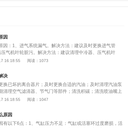
原因
原因：1、进气系统漏气。解决方法：建议及时更换进气管
污压气机叶轮脏污。解决方法：建议清理中冷器、压气机叶
道脏污。解决方法：建议清理缸盖进气道。4、进排气管漏气配
 16:18:55
阅读：1073
方法：建议到专业维修站进行维修。5、增压器故障，如：进
法：建议到专业维修站进行维修。6、燃油系统故障。解决方
解决
修站进行维修。7、空气滤清器堵塞。解决方法：建议清理空
更换已坏的离合器片；及时更换合适的汽油；及时清理汽油泵
气消声器堵塞。解决方法：建议清理排气消声器。9、接触催化
期清理空气滤清器、节气门等部件；清洗积碳；清洗喷油嘴上
故障。解决方法：建议到专业维修站进行维修。10、尿素泵堵
火花塞；针对故障码对废气涡轮增压器或者三元催化器进行维
 16:18:55
阅读：1047
差或浓度高的尿素溶液，尿素喷嘴容易堵塞，会大大降低车辆
决办法：1、离合器打滑：离合器打滑主要表现为汽车在加速
办法：前往4S店维修尿素泵。
动机转速的提高而提高，发动机的动力不能充分传递给驱动
么原因
，尤其是上坡时。离合器打滑的主要原因是:离合器摩擦片摩擦
因有以下6点：1、气缸压力不足：气缸或活塞环过度磨损，活
位时，抓紧或换挡；长期半离合跑车，踩离合打滑；换挡或换