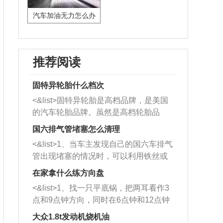
汽车加油无力怎么办
推荐阅读
固特异轮胎什么档次
<&list>固特异轮胎是高档品牌，是美国
的汽车轮胎品牌。虽然是高档轮胎品
牌，但是中高低端的轮胎都有生产，这
国六排气管堵塞怎么清理
也是为了更好的开拓市场。
<&list>1、当车主发现自己的国六车排气
管出现堵塞的情况时，可以利用铁丝或
者是细棍，直接将杂物给取出来，如果
在家拿什么练方向盘
堵塞情况比较严重，也可以采取应急措
<&list>1、找一只平底锅，把两耳看作3
施。 <&list>2、直接利用木棍将所有的
点和9点钟方向，同时在6点钟和12点钟
杂物推到排气管里面的位置处，然后将
方向做一个标记。 <&list>2、双手握住
三元催化器拆解开，就可以将堵塞的东
大众1.8t发动机烧机油