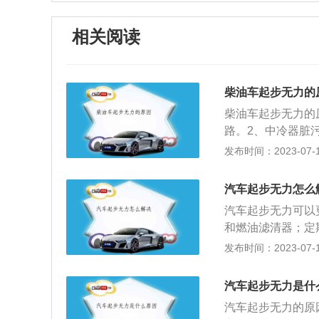
相关阅读
柴油车起步无力的
柴油车起步无力的
路。2、中冷器脏
轮。3、缸盖进气
发布时间：2023-07-17
气定时不准。解决
气压力低。解决方
汽车起步无力怎么
法：建议到专业维
汽车起步无力可以
气滤清器。8、排
和燃油滤清器；定
装置堵塞、传感器
的杂质；定期更换
发布时间：2023-07-17
塞。如果使用质量
修。具体原因及解
的动力现象。解决
时，车速不能随发
汽车起步无力是什
轮，导致行驶无力
汽车起步无力的原
不足；离合器不在