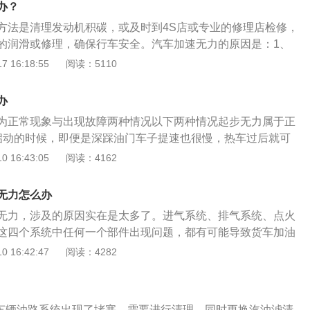
办？
不足造成。进气道积炭过多造成。火花塞积炭或者间隙不对造
方法是清理发动机积碳，或及时到4S店或专业的修理店检修，
喷油量不足造成等。最常见的是节气门积碳。积碳积聚在节气
的润滑或修理，确保行车安全。汽车加速无力的原因是：1、
，进而导致发动机动力不足、车子起步无力。解决办法就是清
机油量异常；3、使用的油品质量较差，会影响到汽油滤芯和油
 16:18:55
阅读：5110
油不畅，从而导致加速无力，还会影响排气系统三元催化器的
时皮带磨损，导致点火时间式迟或早，同样也会影响到加速性
办
为正常现象与出现故障两种情况以下两种情况起步无力属于正
启动的时候，即便是深踩油门车子提速也很慢，热车过后就可
箱、发动机的一种保护机制，很多车型都这样。因为冷车状态
 16:43:05
阅读：4162
充分润滑各部件，如果猛提速，对车辆变速箱、发动机的磨损
的排量小，负重多，就会出现起步无力的现象。例如平常大部
无力怎么办
车，突然一天车上坐满了五个人，起步的时候，就会明显感觉
无力，涉及的原因实在是太多了。进气系统、排气系统、点火
现故障涉及的原因较多，例如气门密封不严，缸压不足造成；
这四个系统中任何一个部件出现问题，都有可能导致货车加油
成；火花塞积炭或者间隙不对造成；喷油嘴堵塞，喷油量不足
象。进气系统有问题，可能是因为空气滤芯脏了、节气门有堵
 16:42:47
阅读：4282
的是节气门积碳。积碳积聚在节气门会影响到进气量，进而导
化等，这些部件有问题，都会影响进气量。进气量不足了，汽
、车子起步无力。解决办法就是清洗节气门。因为见不到实
系统有问题，重点查看后处理系统是否堵塞，影响了排气顺畅
一个准确的判断。建议去4S店或是专业的汽修店做一个系统的
了，可以先尝试清洗，如果清洗过后还是不行，只能更换。燃
底出在哪。
.车辆油路系统出现了堵塞，需要进行清理，同时更换汽油滤清