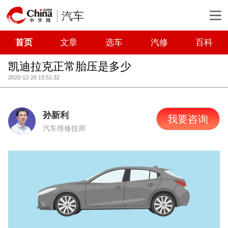
汽车
首页
文章
选车
汽修
百科
凯迪拉克正常胎压是多少
2020-12-26 13:51:32
孙新利
我要咨询
汽车维修技师