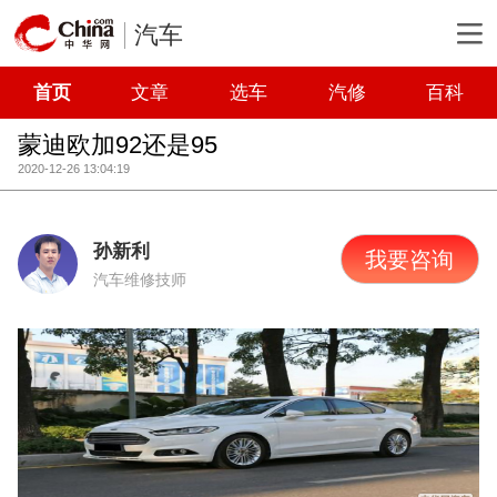
汽车
首页
文章
选车
汽修
百科
蒙迪欧加92还是95
2020-12-26 13:04:19
孙新利
我要咨询
汽车维修技师