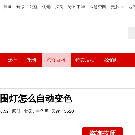
插画
健康
公益
优选
法制
守艺中华
应急中国
更多
地
选车
报价
汽修百科
特卖活动
经销商
0氛围灯怎么自动变色
6:52
原创
来源：中华网
阅读：3520
咨询技师