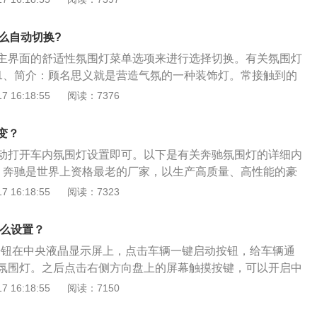
感觉一下子就被激发出来。2、调节功能：氛围灯可以自动调
。在驾驶途中，舒缓的音乐配上恰好的氛围灯，车主的疲劳感
么自动切换?
驾驶员带来良好的驾驶体验。氛围灯除了能改善人的心情之
主界面的舒适性氛围灯菜单选项来进行选择切换。有关氛围灯
改装者最关心的部分，氛围灯虽然不起眼，但是对于汽车内饰
1、简介：顾名思义就是营造气氛的一种装饰灯。常接触到的
要，改装者一般通过换掉车内原厂的氛围灯，换上灯光效果更
带，用不同的颜色会让人有温暖、放松、舒适的感觉。2、延
 16:18:55
阅读：7376
车内部的格调得到进一步的提升。
光溢彩”这些词语都是对这种营造气氛的灯光效果的最好诠释。
在车内营造气氛的灯光装饰，颜色可以根据喜好任意挑选。
变？
动打开车内氛围灯设置即可。以下是有关奔驰氛围灯的详细内
：奔驰是世界上资格最老的厂家，以生产高质量、高性能的豪
也是世界十大汽车公司之一，德国按销售额排为第一大汽车公
 16:18:55
阅读：7323
居第二。2、定义：车内氛围灯是一种起到装饰作用的照明
在夜晚时更加绚丽，烘托出一种比较舒适的气氛。汽车氛围灯
怎么设置？
现，更多的是汽车和人产生的一种共鸣。
灯按钮在中央液晶显示屏上，点击车辆一键启动按钮，给车辆通
氛围灯。之后点击右侧方向盘上的屏幕触摸按键，可以开启中
围灯调节功能。之后在中控液晶屏上可以选择不同的颜色，这
 16:18:55
阅读：7150
的氛围灯。可以看到车身氛围灯根据中控屏幕的调节显示出不