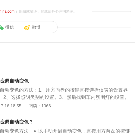
china.com
）编辑或翻译，转载请务必注明来源。
微信
微博
怎么调自动变色
灯调自动变色的方法：1、用方向盘的按键直接选择仪表的设置界
。2、选择照明类别的设置。3、然后找到车内氛围灯的设置。
共提供了64种不同颜色的氛围灯供车主选择，也就是说，只要
 16:18:55
阅读：1063
色，这款车都能得到满足，每种颜色都让你感受不同。车内氛
明灯，主要用来让车在夜晚更加美观，烘托更加舒适的氛围。
怎么调自动变色？
线不仅仅是一种豪华的表现，更是一种车与人之间的共鸣，能
灯调自动变色方法：可以手动开启自动变色，直接用方向盘的按键
悦和舒适。使用环境光时的注意事项:在使用环境光的时候，一