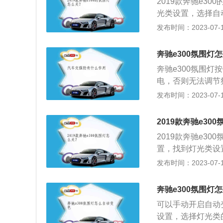
2019款奔驰e3
为了使车厢在夜晚
光类设置，选择自
也属于一种照明灯
发布时间：2023-07-17
晚时更加绚丽。20
3mm、1860mm
奔驰e300氛围灯
功率是190kw，
奔驰e300氛围
电，否则无法调节
控液晶显示屏的氛
发布时间：2023-07-17
驰e300的车身长宽
米。奔驰e一共使用
2019款奔驰e30
涡轮增压发动机、
2019款奔驰e3
置，找到灯光类设
灯，在理论上也属
发布时间：2023-07-17
也就是发光二极管
光。奔驰e300是奔
奔驰e300氛围灯
距2874mm。该
可以手动开启自动
0nm。
设置，选择灯光类