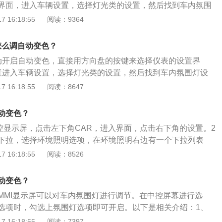
界面，进入车辆设置，选择灯光类的设置，然后找到车内氛围
要的。如果环境光线太亮，会影响驾驶员对汽车的正常操作。
升级换代的奔驰e共提供了64种不同颜色的氛围灯供车主选
 16:18:55
阅读：9364
我们很容易在判断外界环境时出现失误，司机也无法在第一时
一种起到装饰作用的照明灯，主要为了使车厢在夜晚时更加绚
很严重。因此，灯光的使用一定不能影响正常和安全驾驶。
舒适的气氛。汽车提供氛围灯不仅仅是豪华的表现，更多的是
灯怎么调自动变色？
种共鸣，可以让车内的人员保持愉快舒畅的心情。奔驰e300的
动开启自动变色，直接用方向盘的按键来选择仪表的设置界
m、宽度为1850mm、高度为1470mm，轴距为2939mm。奔驰
置进入车辆设置，选择灯光类的设置，然后找到车内氛围灯设
距版，是奔驰的进口车型。
 16:18:55
阅读：8647
动变色？
中控显示屏，点击左下角CAR，进入界面，点击右下角的设置。2
下拉，选择环境照明选项，在环境照明右边有一个下拉列表
择自动即可。
 16:18:55
阅读：8526
动变色？
MMI显示屏可以对车内氛围灯进行调节。在中控屏幕进行选
选项时，勾选上氛围灯选项即可开启。以下是相关介绍：1、
在汽车行业可谓是出了名，高颜值的外表加上车灯的烘托，在
 16:18:55
阅读：7397