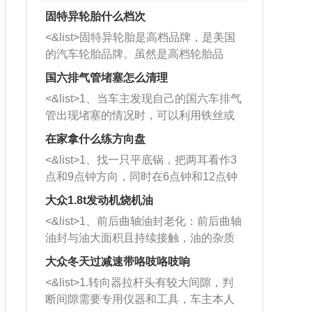
固特异轮胎什么档次
<&list>固特异轮胎是高档品牌，是美国
的汽车轮胎品牌。虽然是高档轮胎品
牌，但是中高低端的轮胎都有生产，这
国六排气管堵塞怎么清理
也是为了更好的开拓市场。
<&list>1、当车主发现自己的国六车排气
管出现堵塞的情况时，可以利用铁丝或
者是细棍，直接将杂物给取出来，如果
在家拿什么练方向盘
堵塞情况比较严重，也可以采取应急措
<&list>1、找一只平底锅，把两耳看作3
施。 <&list>2、直接利用木棍将所有的
点和9点钟方向，同时在6点钟和12点钟
杂物推到排气管里面的位置处，然后将
方向做一个标记。 <&list>2、双手握住
三元催化器拆解开，就可以将堵塞的东
大众1.8t发动机烧机油
平底锅两耳，然后往左打半圈、一圈、
西取出来。但如果是因为积碳过多引起
<&list>1、前后曲轴油封老化：前后曲轴
一圈半的练习，往右同样也要打相同的
的堵塞，就需要将三元催化器泡在草酸
油封与油大面积且持续接触，油的杂质
圈数。 <&list>3、最后强调要反复练
中进行清洗。 <&list>3、也可以利用清
和发动机内持续温度变化使其密封效果
习，这样就可以形成肌肉记忆，在真实
大众冬天过减速带咯吱咯吱响
洗剂对堵塞的情况得到解决，将清洗剂
逐渐减弱，导致渗油或漏油。<&list>2、
驾驶车辆时，不需要记忆也能打好方
放在燃油箱中，与燃油混合后，车辆启
<&list>1.转向器拉杆头有较大间隙，判
活塞间隙过大：积碳会使活塞环与缸体
向。
动时，就可以和汽油一起进入到燃烧
断间隙需要专用仪器和工具，车主本人
的间隙扩大，导致机油流入燃烧室中，