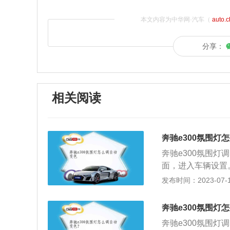
本文内容为中华网·汽车（
auto.
分享：
相关阅读
奔驰e300氛围灯
奔驰e300氛围
面，进入车辆设置
全新升级的奔驰E
发布时间：2023-07-17
是车主能想到的颜
围灯是一种装饰照
奔驰e300氛围灯
汽车提供的环境光
奔驰e300氛围
让车内的人感到愉