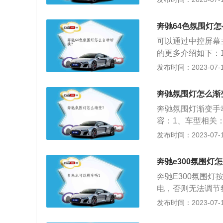
野外聚餐的场合，
节灯光的冷暖色调
奔驰64色氛围灯怎
会瞬间去无踪，给
可以通过中控屏幕
外，还是很多酷爱
的更多介绍如下：
的提升来说尤为重
例如客厅装修的灯
发布时间：2023-07-17
好的氛围灯，让汽
伸：灯红酒绿、流
汽车气氛灯也就是
奔驰氛围灯怎么渐
奔驰氛围灯渐变手
容：1、车型相关
华汽车闻名于世。
发布时间：2023-07-17
司，按销售量则位
灯。主要是使车厢
奔驰e300氛围灯
不仅仅是豪华的表
奔驰E300氛围
电，否则无法调节
控液晶显示屏的氛
发布时间：2023-07-17
样车辆会显示不同