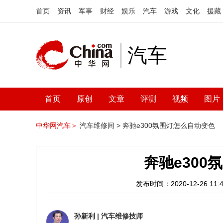
首页
资讯
军事
财经
娱乐
汽车
游戏
文化
援藏
汽车
首页
原创
文章
评测
视频
图片
中华网汽车＞
汽车维修间 >
奔驰e300氛围灯怎么自动变色
奔驰e30
发布时间：2020-12-26 11:4
孙新利
|
汽车维修技师