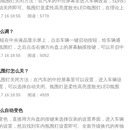
00的氛围灯关闭方法：在汽车的中控屏幕里进入车辆设置，找到灯
时更加绚丽，烘托气氛，营造室内情调。
动关闭即可。氛围灯是柔性高亮度散光LED氛围灯，在理论上
，使用氛围灯的汽车显得比较高端，同时也是为了使车厢在夜
 16:18:55
阅读：5770
19款奔驰e300是奔驰推出的一款中大型车，长宽高分别是485
、1425mm，轴距为2873mm，搭载2.0T涡轮增压发动机，最大
怎么调？
匹配9挡手自一体变速箱。
灯按钮在中央液晶显示屏上，点击车辆一键启动按钮，给车辆通
氛围灯，之后点击右侧方向盘上的屏幕触摸按键，可以开启中
围灯调节功能。奔驰e是奔驰旗下的一款中大型豪华轿车，奔
 16:18:55
阅读：5052
高分别为4947毫米、1860毫米、1470毫米，轴距为2939毫
了三款发动机，分别是1.5升涡轮增压发动机、低功率版2.0升
0氛围灯怎么关？
高功率版2.0升涡轮增压发动机。
00氛围灯关闭方法：在汽车的中控屏幕里可以设置，进入车辆设
置，可以选择自动关闭。氛围灯是柔性高亮度散光LED氛围
于一种照明灯。汽车上使用的氛围灯主要使用的是LED材料，
 16:18:55
阅读：4939
，LED是一种固态的半导体器件，工作原理是可以把电转化为
驰的一款中端车，长4872mm、宽1854mm、高1454mm，轴
怎么自动变色
车搭载3.0升V6的发动机，最大输出功率是170千瓦，最大扭矩30
变色，直接用方向盘的按键来选择仪表的设置界面，进入车辆
的设置，然后找到车内氛围灯设置即可。全新升级换代的奔驰