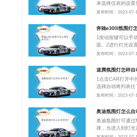
来选择仪表的设置
定程度的调光是必
灯设置即可。全新
发布时间：2023-07-17
如果环境光太亮，
择。车内氛围灯是
间做出反应。后果
丽，烘托一种比较
奔驰e300l氛围
汽车和人产生的一
1按动按键可以手
车身长度为4947m
面。2进行灯光设
e300属于标准轴
置即可。
发布时间：2023-07-17
速腾氛围灯怎样自
1点击CAR打开
选择自动将列表往
框，点击之后，选
发布时间：2023-07-17
奥迪氛围灯怎么自
奥迪氛围灯可通过
择，当进入到灯光
名气：奥迪氛围灯
发布时间：2023-07-17