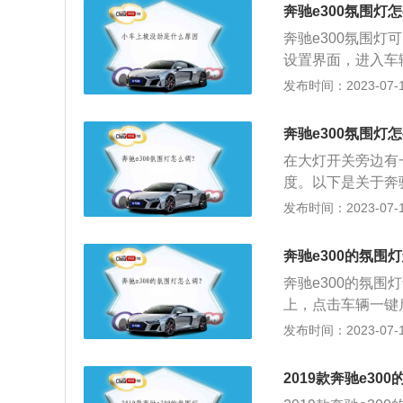
同的颜色。以下是
奔驰e300氛围灯
ED材料，也就是
奔驰e300氛围
以把电转化为光，
设置界面，进入车
门板、车顶和中央
更多介绍如下：1
发布时间：2023-07-17
的时候一定要对光
定的调节，如果氛
围灯太亮了容易在
了容易让车主在对
在第一时间做出反
奔驰e300氛围灯
反应，出现后果是
在大灯开关旁边有
度。以下是关于奔驰
人开，也适合商务
发布时间：2023-07-17
过旗舰车型s级看
优雅的线条，和老
奔驰e300的氛围
奔驰e300的氛围
上，点击车辆一键
方向盘上的屏幕触
发布时间：2023-07-17
中控液晶屏上可以
身氛围灯根据中控
2019款奔驰e30
氛围灯是一种起到