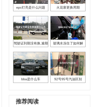
epc灯亮是什么问题
火花塞更换周期
驾驶证到期没有换,逾期
玻璃水冻住了如何解
怎么办??
决？
bba是什么车
92号95号汽油区别
推荐阅读