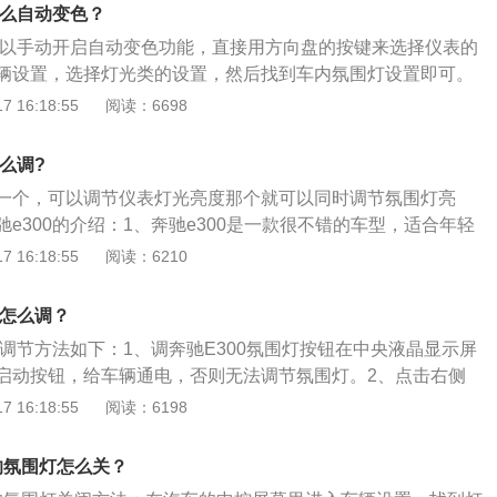
关于氛围灯的更多介绍：1.汽车上使用的氛围灯关键使用的是L
怎么自动变色？
发光二极管，LED是一种固态的半导体器件,它的工作原理是可
灯可以手动开启自动变色功能，直接用方向盘的按键来选择仪表的
氛围灯起到的仅仅是一种装饰作用，一般情况下会在中控台、
辆设置，选择灯光类的设置，然后找到车内氛围灯设置即可。
通道等地方设置灯带，烘托整个车里面的气氛。2.使用氛围灯
、使用氛围灯注意事项：使用氛围灯时，一定要对灯光进行一
 16:18:55
阅读：6698
有一定的调节，如果氛围灯太亮了，对我们开车反而有害，氛
围灯太亮，反而会影响驾驶员正常操作汽车。2、氛围灯太亮
对外部环境做判断的时候出现失误，如果出现突发事件也不能
外部环境做判断的时候出现失误，驾驶员不能在第一时间做出
应，后果将很严重，所以我们在使用的时候还要注意。
怎么调?
非常严重。所以说使用灯光一定不能影响到正常的安全行驶。
一个，可以调节仪表灯光亮度那个就可以同时调节氛围灯亮
e300的介绍：1、奔驰e300是一款很不错的车型，适合年轻
用车，外观及其好看内饰也很高级。2、从外形上来看，e级通
 16:18:55
阅读：6210
齐，实现档次感上的飞跃。整体的气场更加强。尤其是车尾饱满
款相比有极大的提升，不再给人一种单薄的感觉。
灯怎么调？
灯调节方法如下：1、调奔驰E300氛围灯按钮在中央液晶显示屏
启动按钮，给车辆通电，否则无法调节氛围灯。2、点击右侧
摸按键，可以开启中控液晶显示屏的氛围灯调节功能。3、在
 16:18:55
阅读：6198
选择不同的颜色，这样车辆会显示不同的氛围灯，可以看到车
屏幕的调节显示出不同的颜色。以下是氛围灯的作用：（1）
0的氛围灯怎么关？
装饰作用的照明灯，通常是红色、蓝色、绿色等。（2）主要