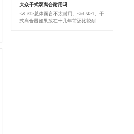
室，最后形成废气排出，就可以让三元
无法制作，需要将车辆送到修理厂或4s
造成烧机油。<&list>3、机油粘度。使用
大众干式双离合耐用吗
催化器得到清洗，排气管堵塞的情况就
店；<&list>2.车辆半轴套管防尘罩破
机油粘度过小的话，同样会有烧机油现
<&list>总体而言不太耐用。<&list>1、干
能够得到解决。
裂，破裂后会出现漏油现象，使半轴磨
象，机油粘度过小具有很好的流动性，
式离合器如果放在十几年前还比较耐
损严重，磨损的半轴容易损坏，产生异
容易窜入到气缸内，参与燃烧。<&list>
用，但是由于现在的汽车发动机动力输
响；<&list>3.稳定器的转向胶套和球头
4、机油量。机油量过多，机油压力过
出越来越高，使得干式离合器散热不足
老化，一般是使用时间过长造成的。解
大，会将部分机油压入气缸内，也会出
的缺陷也逐渐暴露出来。<&list>2、由于
决方法是更换新的质量好的转向橡胶套
现烧机油。<&list>5、机油滤清器堵塞：
干式双离合的工作环境暴露在空气中，
和球头。
会导致进气不畅，使进气压力下降，形
而离合器的散热也是通离合器罩上面的
成负压，使机油在负压的情况下吸入燃
几个小孔来进行散热。但是在行驶过程
烧室引起烧机油。<&list>6、正时齿轮或
中变速箱需要换挡，就不得不使得离合
链条磨损：正时齿轮或链条的磨损会引
器频繁工作。<&list>3、长时间的低速行
起气阀和曲轴的正时不同步。由于轮齿
驶以及过于频繁的启停，导致离合器的
或链条磨损产生的过量侧隙，使得发动
温度不断升高，而低速行驶时空气流动
机的调节无法实现：前一圈的正时和下
效率不高，无法将离合器中的热量有效
一圈可能就不一样。当气阀和活塞的运
的带走，导致离合器内部的温度不断升
动不同步时，会造成过大的机油消耗。
高，加速离合器的磨损。
解决方法：更换正时齿轮或链条。<&list
>7、内垫圈、进风口破裂：新的发动机
设计中，经常采用各种由金属和其他材