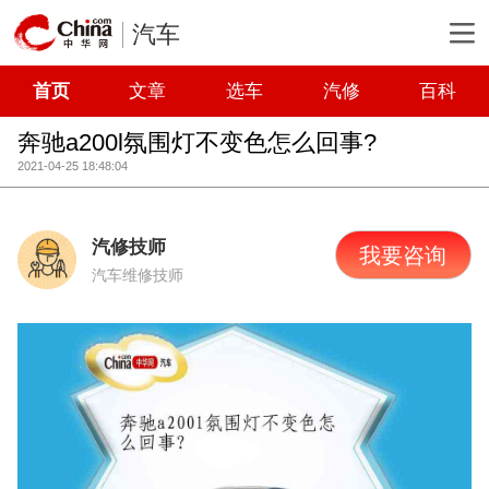
汽车
首页
文章
选车
汽修
百科
奔驰a200l氛围灯不变色怎么回事?
2021-04-25 18:48:04
汽修技师
我要咨询
汽车维修技师