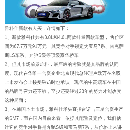
雅科仕新款有人买，详情如下：
1、新款雅科仕共有3.8L和4.6L两款排量四款车型， 售价区
间为67.7万元91万元，其竞争对手锁定为宝马7系、雷克萨
斯LS车系、奔驰S级等顶级豪华轿车；
2、但其市场前景难料，最严峻的考验就是其品牌的认同
度。现代在华唯一合资企业北京现代总经理卢载万在名驭
上市发布会上接受采访时也承认，现代的中高端车在中国
的品牌号召力还不够，至少还要经过23年的努力才能改变
这种局面；
3、在韩国本土市场，雅科仕矛头直指雷诺与三星合资生产
的SM7，而在国内目前来看，依据其配置及定位，我们估
计它的竞争对手将是奔驰S级和宝马新7系，从价格上来讲