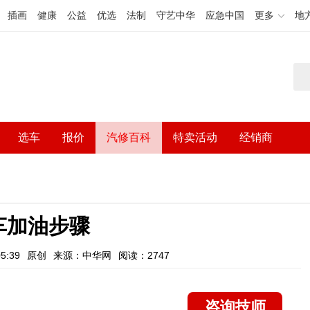
插画
健康
公益
优选
法制
守艺中华
应急中国
更多
地
选车
报价
汽修百科
特卖活动
经销商
车加油步骤
5:39
原创
来源：中华网
阅读：2747
咨询技师