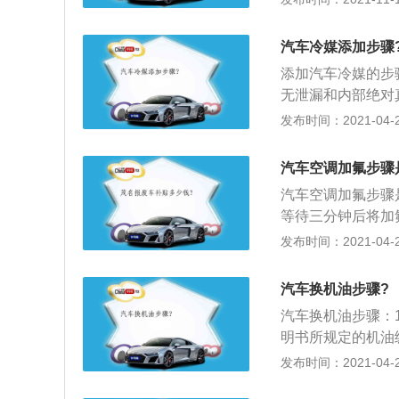
的燃烧现象，当活
以节省时间。et
燃混合气的压力和
电，这是太阳能的
火花塞点火就会燃
汽车冷媒添加步骤
要提前加好油，并
行，这样就会导致
添加汽车冷媒的步
的，玻璃水可以清
无泄漏和内部绝对
玻璃水了但是前挡
压力表，将该段软
发布时间：2021-04-28
最好将玻璃水加满
冷剂；2、当高低
在服务区都有超市
4a瓶瓶口向上，
驾驶，也不要疲劳
汽车空调加氟步骤
灌入气态制冷剂，
汽车空调加氟步骤
1200转\/分；
等待三分钟后将加
即关闭手动阀的低
管内的压力，切记
发布时间：2021-04-27
表。
力就代表着空调体
的压力值；3、假
汽车换机油步骤?
制冷剂过多。另外
汽车换机油步骤：
控制管内压力。
明书所规定的机油
油，绝不能用低一
发布时间：2021-04-27
选贵的不选对的想