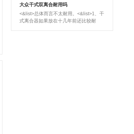
室，最后形成废气排出，就可以让三元
无法制作，需要将车辆送到修理厂或4s
造成烧机油。<&list>3、机油粘度。使用
大众干式双离合耐用吗
催化器得到清洗，排气管堵塞的情况就
店；<&list>2.车辆半轴套管防尘罩破
机油粘度过小的话，同样会有烧机油现
<&list>总体而言不太耐用。<&list>1、干
能够得到解决。
裂，破裂后会出现漏油现象，使半轴磨
象，机油粘度过小具有很好的流动性，
式离合器如果放在十几年前还比较耐
损严重，磨损的半轴容易损坏，产生异
容易窜入到气缸内，参与燃烧。<&list>
用，但是由于现在的汽车发动机动力输
响；<&list>3.稳定器的转向胶套和球头
4、机油量。机油量过多，机油压力过
出越来越高，使得干式离合器散热不足
老化，一般是使用时间过长造成的。解
大，会将部分机油压入气缸内，也会出
的缺陷也逐渐暴露出来。<&list>2、由于
决方法是更换新的质量好的转向橡胶套
现烧机油。<&list>5、机油滤清器堵塞：
干式双离合的工作环境暴露在空气中，
和球头。
会导致进气不畅，使进气压力下降，形
而离合器的散热也是通离合器罩上面的
成负压，使机油在负压的情况下吸入燃
几个小孔来进行散热。但是在行驶过程
烧室引起烧机油。<&list>6、正时齿轮或
中变速箱需要换挡，就不得不使得离合
链条磨损：正时齿轮或链条的磨损会引
器频繁工作。<&list>3、长时间的低速行
起气阀和曲轴的正时不同步。由于轮齿
驶以及过于频繁的启停，导致离合器的
或链条磨损产生的过量侧隙，使得发动
温度不断升高，而低速行驶时空气流动
机的调节无法实现：前一圈的正时和下
效率不高，无法将离合器中的热量有效
一圈可能就不一样。当气阀和活塞的运
的带走，导致离合器内部的温度不断升
动不同步时，会造成过大的机油消耗。
高，加速离合器的磨损。
解决方法：更换正时齿轮或链条。<&list
>7、内垫圈、进风口破裂：新的发动机
设计中，经常采用各种由金属和其他材