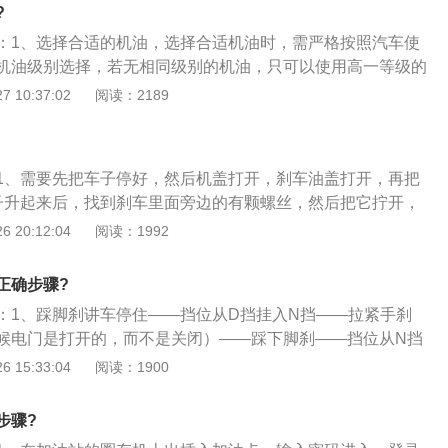
清器放出废油后，需注意：为油底壳螺丝配上新的螺丝垫圈再
?
滤清器前，需仔细检查原本旧滤清器的橡胶密封圈有无随滤清
：1、选择合适的机油，选择合适机油时，需严格按照汽车使
新件装上时，新旧橡胶密封圈重叠挤压，会发生漏油问题。此
机油级别选择，若无相同级别的机油，只可以使用高一等级的
的机油滤清器橡胶密封圈（滤芯的圆形边缘）上涂抹一层油
一等级的机油代替。同时要注意机油粘度是否符合要求，不要
 10:37:02
阅读：2189
为安装时的润滑介质，防止安装新滤清器时密封圈摩擦破损。
想法，雅士机油一桶即可；2、放油与检查，在技师扭开油底
了上述的步骤，那你应该知道怎么做了；3、适量添加机油，
滤清器放出废油后，需注意：为油底壳螺丝配上新的螺丝垫圈
需按照车辆的排量去适当添加机油，绝对不可贪心添加过多，
油滤清器前，需仔细检查原本旧滤清器的橡胶密封圈有无随滤
过少。如果机油太多，在引擎启动时会造成内部功率损失，并
1、需要先把车子停好，然后机盖打开，刹车油盖打开，再把
免新件装上时，新旧橡胶密封圈重叠挤压，会发生漏油问题。
问题。反之如果机油不足，引擎内部轴承与轴颈等会因为不够
子升起来后，找到刹车里面旁边的有颗螺丝，然后把它拧开，
新的机油滤清器橡胶密封圈（滤芯的圆形边缘）上涂抹一层油
磨损程度，严重时会引发烧瓦轴事故。所以添加机油时，应控
油机抽出，抽的同时把新的刹车油倒在机盖的油壶里面，抽个
 20:12:04
阅读：1992
为安装时的润滑介质，防止安装新滤清器时密封圈摩擦破损；
下刻线之间为佳；4、换油后再检查，当完成添加机油后，还
掉抽下一个；3、全部抽完之后，找个人上去踩刹车，踩个五
，为爱车添加机油时需按照车辆的排量去适当添加机油，绝对
引擎运转35分钟，然后熄火。重新抽出机油尺检查机油量，并
，底下那颗螺丝松动一下，油会飙出来，然后刹车放掉，四个
，或为了省钱而添加过少。如果机油太多，在引擎启动时会造
正确步骤?
底壳螺丝或油滤清器位置是否有机油渗漏等问题。方算完成更
三次就行了。
并且会产生烧机油的问题。反之如果机油不足，引擎内部轴承
。
：1、踩脚刹讲车停住——挡位从D挡挂入N挡——拉紧手刹
够润滑而摩擦，加剧磨损程度，严重时会引发烧瓦轴事故。所
候电门是打开的，而不是关闭）——踩下脚刹——挡位从N挡
控制在机油尺的上、下刻线之间为佳；4、换油后再检查，当
开脚刹，关闭电门；2、相信很多车主都是在停车的时候挂P
 15:33:04
阅读：1900
还需要发动汽车，让引擎运转35分钟，然后熄火；重新抽出机
刹，熄火。这个步骤会对变速箱造成损失，因为自动挡的车挂
并将车辆升高检查油底壳螺丝或油滤清器位置是否有机油渗漏
箱会有一个自锁的钢爪扣住齿轮。车辆停在有一点点坡度上
步骤?
更换机油的正确步骤。
轮结合会比较紧，本来应该休息的变速箱就会这么一直憋着，