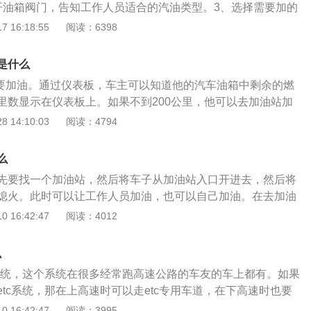
开油箱阀门，告知工作人员适合的汽油类型。3、选择需要加的
要确保油门关上后再启动发动机。汽车加油的注意事项：1、尽
 16:18:55
阅读：6398
再加油。因为油泵位于油箱内，油泵连续工作时温度较高，浸
降温。而油灯亮时说明油面已低于油泵，如果每次都等灯亮再
是什么
的使用寿命，存油太少或燃油耗尽还有可能烧毁油泵。2、应
需要加油。通过仪表板，车主可以知道他的汽车油箱中剩余的燃
刚卸完油的时候加油。因为油罐的底部总是或多或少有一些水
里数显示在仪表板上。如果不到200公里，他可以去加油站加
油时会将这些水分和杂质扬起来并与燃油混合，如果不小心加
站时，要选择合适的加油机。车主应该知道他的油箱是在车辆的
 14:10:03
阅读：4794
杂质的燃油，将会堵塞油路并对机动车的发动机造成损害。
样你就可以选择是左侧还是右侧的油箱。并选择带汽油标签的
加92还是95等。如果车主不知道加什么标签的汽油，你可以查
么
说明。3.停车后，你必须记得关掉发动机。如果加油站有工作
先要找一个加油站，然后将车子从加油站入口开进去，然后将
油，那么车主只需要打开油箱盖。如果车主想下车自己加油，
熄火。此时可以让工作人员加油，也可以自己加油。在去加油
下车后加多少钱或多少升汽油。4.车主用加油枪插入加油口，
动机熄火，一定不要在加油站内使用明火，也不要在加油站内
 16:42:47
阅读：4012
加油。加油后，他可以摇晃加油枪几次，以避免枪口漏油，然
在加油时，一定要找一个正规的大加油站，然后要选择正确的
位。5.加油后，车主应该记得关上油箱盖，回到车上，发动汽
子最低只能使用92号汽油，那就不能加92号以下的汽油。如果
如果车主用燃料卡支付，记得把燃料卡拿走，避免把它留在加
么
95号汽油，那最低不能加低于95号的汽油。汽油的标号越高，
站加油时，车主也可以看到一些注意事项，比如不要在加油站
费系统，这个系统在很多经常跑高速公路的车友的车上都有。如果
越高。汽油的辛烷值越高，汽油的抗爆性就越好。如果汽油的
。一定要遵守要求，避免发生危及生命的事故。
tc系统，那在上高速时可以走etc专用车道，在下高速时也要
动机在工作时就会出现爆震现象。爆震是发动机内一种不正常
，这样不需要停车就可以缴纳高速费用，这是非常方便的，这样可
 16:42:47
阅读：3995