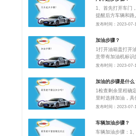
后，会出现沸点降
1、首先打开车门
压力油,化学品和
提醒后方车辆和路
而刹车液压系统必
脚同时放在油门踏
发布时间：2023-07-17
入水份,在高温下
车轻微抖动时，右
油是要根据气候、
可以缓慢行驶了。
的，所以刹车油在
加油步骤？
盘，目视前方。自
1打开油箱盖打开
车，挡位挂入D挡
意带有加油机标识
轻轻给油，汽车就
主按照提示基本就
发布时间：2023-07-17
加油的步骤是什么
1检查剩余里程确
里时选择加油，具
站，不能在加油站
发布时间：2023-07-17
门。3告知工作人
加满等，加完后要
车辆加油步骤？
注意转弯角度不要
车辆加油步骤：1