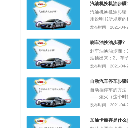
螺丝或扭开机油滤
汽油机换机油步骤
拧紧；装上新机油
汽油机换机油步骤
器一并拆下，以免
用说明书所规定的
外，还要用手在新
机油，绝不能用低
发布时间：2021-04-27
膜，这层油膜可作
有选贵的不选对的
如果发现技师遗漏
壳螺丝或扭开机油
为爱车添加机油时
刹车油换油步骤?
再拧紧；装上新机
或为了省钱而添加
刹车油换油步骤：
清器一并拆下，以
且会产生烧机油的
油抽出来；2、车
此外，还要用手在
润滑而摩擦，加剧
油滴出来之后拿抽
发布时间：2021-04-26
膜，这层油膜可作
制在机油尺的上、
三分钟之后拧紧拔
3、适量添加机油
需要发动汽车，让
六下然后直接踩住
不可贪心添加过多
自动汽车停车步骤
将车辆升高检查油
轮子全部重复循环
成内部功率损失，
换机油的正确步骤
自动挡停车的方法
与轴颈等会因为不
——熄火（这个时
以添加机油时，应
挂入P挡，——松
发布时间：2021-04-26
完成添加机油后，
挡，松刹车，拉手
油尺检查机油量，
入P挡之后，变速
加油卡圈存是什么
等问题。方算完成
时，那个钢爪和齿