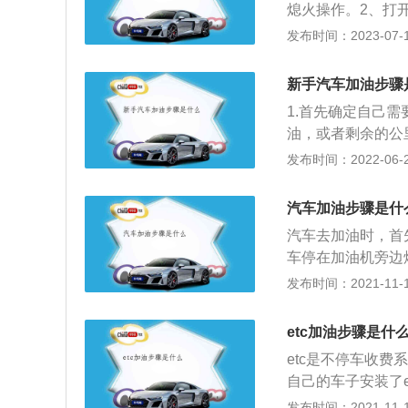
熄火操作。2、打
油量。4、加完后
发布时间：2023-07-17
量不要等油灯亮了
在燃油中可以有效
新手汽车加油步骤
去加油会缩短油泵
1.首先确定自己
尽量避免在加油站
油，或者剩余的公
分和杂质沉淀，卸
油。2.进入加油
发布时间：2022-06-28
入这种含有水分和
左侧还是右侧，这
加油机添加，是添
汽车加油步骤是什
看一下油箱盖上的
汽车去加油时，首
人员会帮助车主加
车停在加油机旁边
那么车主可以选择
站时，一定要将发
发布时间：2021-11-10
然后按下扳机开始
接打电话玩手机。
后将加油枪放回原
汽油标号。如果车
车，离开加油站。
etc加油步骤是什
车子最低需要使用
油站。当你去加油
etc是不停车收
汽油的辛烷值也会
吸烟，不要打电话
自己的车子安装了e
抗爆性不好，那发
走etc专用车道
发布时间：2021-11-10