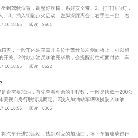
低、污染及不同程度的氧化变质，刹车油本身是一种很稳定的
，坐到驾驶位置，调整好座椅，系好安全带。2、打开转向灯，
高温都不易令它变质的。它有一个特点就是会吸收空气中的水份,
人。3、插入钥匙点火启动，左脚深踩离合，右手挂一挡，右
须要让刹车油于大气相通才能正常运作,久而久之刹车油就会吸
板上，左脚轻轻抬离合器，当离合器抬到半联动状态时，当汽
 16:18:55
阅读：9561
转成气泡,当刹车油路中出现气泡,刹车效能就会下降。所以刹车
脚轻轻踩油门，同时松开汽车手刹，完全松开离合器，汽车就
运行环境、季节变化及工况等及时检查其质量性能按时更换
4、汽车行驶在路上以后，保持汽车直线行驶，控制好方向
使用两年或5万公里后就应更换。
动挡的汽车起步相对容易一些，右脚踩住刹车，点火启动汽
油箱盖，一般车内油箱盖开关位于驾驶员左侧面板上，可以留
，松开手刹或电子手刹，轻轻松开刹车，右脚放在油门踏板上
的开关。2付款加油员加油完毕后，会提醒前往柜面付款，车
可以缓慢行驶了。
完成了加油流程。
 16:18:55
阅读：8522
？
定是否需要加油，首先查看剩余的里程数，一般是快低于200公
体要视自身行驶情况而定。2驶入加油站车辆缓慢驶入加油
路口停车，到达加油位置后，进行熄火操作，打开的油箱阀
 16:18:55
阅读：8365
员告知工作人员加油的汽油类型，选择加多少钱的油或者选择
确保油门关上后再启动发动机。4驶出加油站离开加油站时，
过大，以免车后左轮部分刮到加油箱。
、将汽车开进加油站，找到对应的加油口，摇下车窗玻璃进行