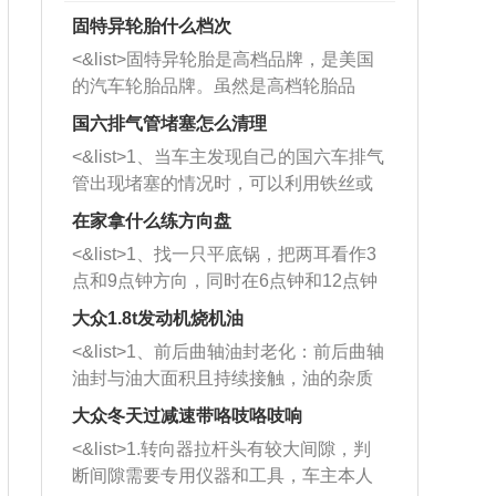
固特异轮胎什么档次
<&list>固特异轮胎是高档品牌，是美国
的汽车轮胎品牌。虽然是高档轮胎品
牌，但是中高低端的轮胎都有生产，这
国六排气管堵塞怎么清理
也是为了更好的开拓市场。
<&list>1、当车主发现自己的国六车排气
管出现堵塞的情况时，可以利用铁丝或
者是细棍，直接将杂物给取出来，如果
在家拿什么练方向盘
堵塞情况比较严重，也可以采取应急措
<&list>1、找一只平底锅，把两耳看作3
施。 <&list>2、直接利用木棍将所有的
点和9点钟方向，同时在6点钟和12点钟
杂物推到排气管里面的位置处，然后将
方向做一个标记。 <&list>2、双手握住
三元催化器拆解开，就可以将堵塞的东
大众1.8t发动机烧机油
平底锅两耳，然后往左打半圈、一圈、
西取出来。但如果是因为积碳过多引起
<&list>1、前后曲轴油封老化：前后曲轴
一圈半的练习，往右同样也要打相同的
的堵塞，就需要将三元催化器泡在草酸
油封与油大面积且持续接触，油的杂质
圈数。 <&list>3、最后强调要反复练
中进行清洗。 <&list>3、也可以利用清
和发动机内持续温度变化使其密封效果
习，这样就可以形成肌肉记忆，在真实
大众冬天过减速带咯吱咯吱响
洗剂对堵塞的情况得到解决，将清洗剂
逐渐减弱，导致渗油或漏油。<&list>2、
驾驶车辆时，不需要记忆也能打好方
放在燃油箱中，与燃油混合后，车辆启
<&list>1.转向器拉杆头有较大间隙，判
活塞间隙过大：积碳会使活塞环与缸体
向。
动时，就可以和汽油一起进入到燃烧
断间隙需要专用仪器和工具，车主本人
的间隙扩大，导致机油流入燃烧室中，