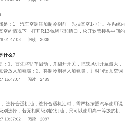
塞处于压缩行程时，活塞会向上运行压缩可燃混合气，此时可
c一般是贴在前挡风玻璃上的，这个装置不需要消耗汽车电池的
温度都会升高。如果汽油的抗爆性不好，那可燃混合气还没等
。在不使用etc时，可以将卡拔出来。在上高速公路行驶之前，
烧。燃烧的可燃混合气会向下推动活塞，此时活塞正在向上运
?
且要提前将玻璃水加满。玻璃水对于高速行驶来说是很重要
发动机动力下降，并且也会损伤发动机。
骤是：1、汽车空调添加制冷剂前，先抽真空1小时。在系统内
洗前挡风玻璃，这样就不会影响驾驶员视线了。如果车子没有
真空的情况下，打开R134a钢瓶和瓶口，松开软管接头中间的
风玻璃变脏了，那会影响驾驶员的视线。所以，在上高速之前
管中的空气排干，打开手动阀的高压侧，从高压侧灌入液态制
 01:47:03
阅读：3008
。如果在高速行驶时累了，可以找一个服务区进去休息一下。
压表的压力达到平衡不再上升时，关闭手动阀的高压侧，使R13
，车友们可以去买点吃的东西。在高速行驶时，一定不要超速
停止5分钟以上；3、启动空调，打开手动阀的低压侧，从低压侧
驾驶。
是什么?
严禁从低压侧灌入液态制冷剂。此时发动机转速应保持在800-
是：1、首先将轿车启动，并翻开开关，把鼓风机开至最大，
4、在加注制冷剂时观察车窗制冷剂的流动情况，当气泡消失时，立
氟管放入加氟嘴；2、将制冷剂导入加氟嘴，并时间留意空调
压侧，然后将吸气、排气工作阀置于后座位置，拆下检修压力
不行多也不行少！空调体系与空调管是相通的，所以说管内压
 15:47:04
阅读：2489
系的压力，制冷剂的多少与外界的温度，直接影响空调体系内
如说体系中压力值小了，则阐明需求补充制冷剂，反之则阐明
，外界的温度也十分重要。加入制冷剂时需必须对照温度表来
1、选择合适机油，选择合适机油时，需严格按照汽车使用说
级别选择，若无相同级别的机油，只可以使用高一等级的机
等级的机油代替。同时要注意机油粘度是否符合要求，不要有
 10:37:02
阅读：2087
法，雅士机油一桶即可；2、放油与检查，在技师扭开油底壳