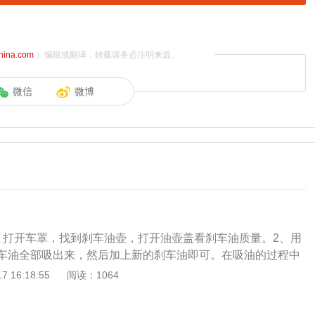
china.com
）编辑或翻译，转载请务必注明来源。
微信
微博
、打开车罩，找到刹车油壶，打开油壶盖看刹车油质量。2、用
车油全部吸出来，然后加上新的刹车油即可。在吸油的过程中
身上，以免刹车油腐蚀。这种方法简单，不是专业人员也可操
 16:18:55
阅读：1064
的油不能彻底更换，可以在一周之后再次吸掉油壶内的刹车
样换的就比较彻底。刹车油的作用：刹车油在使用一定时间