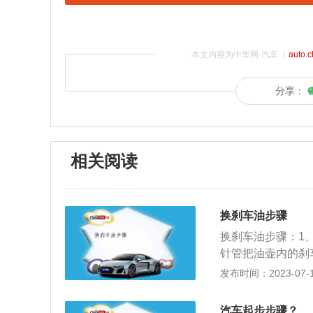
本文内容为中华网·汽车（
auto.
分享：
相关阅读
换刹车油步骤
换刹车油步骤：1
针管把油壶内的刹
不要让油溅到自己
发布时间：2023-07-17
作，但刹车油管内
油，加注新油。这
汽车起步步骤？