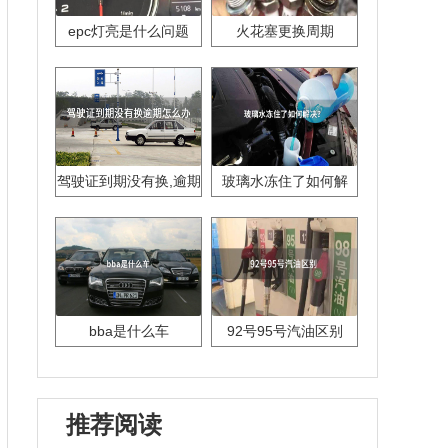
epc灯亮是什么问题
火花塞更换周期
驾驶证到期没有换,逾期
玻璃水冻住了如何解
怎么办??
决？
bba是什么车
92号95号汽油区别
推荐阅读