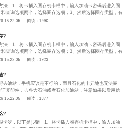
圈存机圈存。
方法：1、将卡插入圈存机卡槽中，输入加油卡密码后进入圈
存和查询选项两个，选择圈存选项；3、然后选择圈存类型，有
项，选择电子钱包；4、输入圈存金额按确认键后，提示交易
 15:22:05
阅读：1990
；5、圈存后按确认键可以打印小票，不需要就按返回键退
卡，完成整个圈存操作。
存?
方法：1、将卡插入圈存机卡槽中，输入加油卡密码后进入圈
存和查询选项两个，选择圈存选项；3、然后选择圈存类型，有
项，选择电子钱包；4、输入圈存金额按确认键后，提示交易
 15:22:05
阅读：1923
；5、圈存后按确认键可以打印小票，不需要就按返回键退
卡，完成整个圈存操作。
值?
得去油站，手机应该是不行的，而且石化的卡异地也无法圈
份证复印件，去各大石油或者石化加油站，注意如果以后用信
，加油卡充值的话，要卡与卡的名字相符以前不要现在这里就
 15:22:05
阅读：1877
充值的；2、首先先找到本人想要签约的附近加油站，了解办
3、选择本人想要付款的方式，如果是支票方式，需提前一天
么?
，待支票兑现入账后，方可进行下一步的办理流程；4、支付
跟卡呀，以下是步骤：1、将卡插入圈存机卡槽中，输入加油
要向加油站会计询问油站的账号，户名和开户银行等信息，并