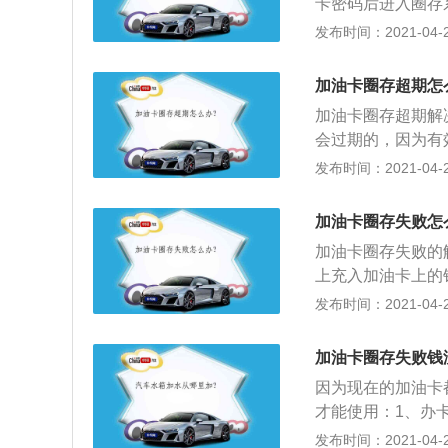
卡密码后进入圈存
留下油站会计的联
择圈存类型，有电
发布时间：2021-04-26
以传真的形式传至
键后，提示交易成
就按返回键退出，
加油卡圈存超期怎
加油卡圈存超期解
会过期的，因为有
值网点进行延期升
发布时间：2021-04-26
时，系统会自动识
会进行延长期限的
加油卡圈存失败怎
一好多年没用过这
加油卡圈存失败的
以后要用了，又会
上充入加油卡上的
里有一个账号，账
发布时间：2021-04-26
户），用户到加油
加油金额减少，直
加油卡圈存失败钱
己或别人帮忙在加
因为现在的加油卡
为钱的金额信息还
才能使用：1、办
机上存贮一下信息
的数据，这个账号
发布时间：2021-04-26
上有了数据又可以继