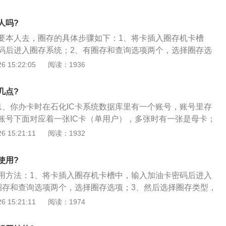
卡上记录着用户的金额会随着加油金额减少，直到这张IC卡里的
站的专门机上存贮一下信息”的这一步骤。
卡就加不了油了；2、当用户自己或别人帮忙在加油卡绑定的账号
人吗?
你的IC卡还是加不了油。因为钱的金额信息还没存入油卡的IC
要本人去，圈存的具体步骤如下：1、将卡插入圈存机卡槽
带上的IC卡到加油站的专门机上存贮一下信息将需要加油的资
码后进入圈存系统；2、有圈存和查询选项两个，选择圈存选
油卡中圈存起来，这样加油卡上有了数据又可以继续加油了；
圈存类型，有电子钱包和积分选项，选择电子钱包；4、输入圈
 15:22:05
阅读：1936
“显示未圈存金额”就是提醒“带用户的IC卡到加油站的专门机上存
，提示交易成功即为圈存成功；5、圈存后按确认键可以打印
一步骤。
返回键退出，再按退卡键退卡，完成整个圈存操作。
几点?
1、你办卡时在石化IC卡系统数据库里有一个账号，账号里存
账号下面对应着一张IC卡（单用户），多张时有一张是母卡；
油时，用的是IC卡加油，IC卡上记录着你的金额会随着加油金
 15:21:11
阅读：1932
IC卡里的金额为0后，IC卡就加不了油了。这时候怎么办，于
你在你的账号里交钱，但只交钱你的IC卡还是加不了油；3、
使用?
金额信息还没存入你的IC卡里去，于是你就得带你的IC卡到加
用方法：1、将卡插入圈存机卡槽中，输入加油卡密码后进入
贮一下信息，这样你的卡上有了数据又可以继续加油了。“单用
圈存和查询选项两个，选择圈存选项；3、然后选择圈存类型，
的IC卡到加油站的专门机上存贮一下信息”的这一步骤。多用户
选项，选择电子钱包；4、输入圈存金额按确认键后，提示交
 15:21:11
阅读：1974
一个环节，就是把母卡上的钱分配给分卡的子账户而已，分配
功；5、圈存后按确认键可以打印小票，不需要就按返回键退
存。
卡，完成整个圈存操作。