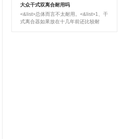
室，最后形成废气排出，就可以让三元
无法制作，需要将车辆送到修理厂或4s
造成烧机油。<&list>3、机油粘度。使用
大众干式双离合耐用吗
催化器得到清洗，排气管堵塞的情况就
店；<&list>2.车辆半轴套管防尘罩破
机油粘度过小的话，同样会有烧机油现
<&list>总体而言不太耐用。<&list>1、干
能够得到解决。
裂，破裂后会出现漏油现象，使半轴磨
象，机油粘度过小具有很好的流动性，
式离合器如果放在十几年前还比较耐
损严重，磨损的半轴容易损坏，产生异
容易窜入到气缸内，参与燃烧。<&list>
用，但是由于现在的汽车发动机动力输
响；<&list>3.稳定器的转向胶套和球头
4、机油量。机油量过多，机油压力过
出越来越高，使得干式离合器散热不足
老化，一般是使用时间过长造成的。解
大，会将部分机油压入气缸内，也会出
的缺陷也逐渐暴露出来。<&list>2、由于
决方法是更换新的质量好的转向橡胶套
现烧机油。<&list>5、机油滤清器堵塞：
干式双离合的工作环境暴露在空气中，
和球头。
会导致进气不畅，使进气压力下降，形
而离合器的散热也是通离合器罩上面的
成负压，使机油在负压的情况下吸入燃
几个小孔来进行散热。但是在行驶过程
烧室引起烧机油。<&list>6、正时齿轮或
中变速箱需要换挡，就不得不使得离合
链条磨损：正时齿轮或链条的磨损会引
器频繁工作。<&list>3、长时间的低速行
起气阀和曲轴的正时不同步。由于轮齿
驶以及过于频繁的启停，导致离合器的
或链条磨损产生的过量侧隙，使得发动
温度不断升高，而低速行驶时空气流动
机的调节无法实现：前一圈的正时和下
效率不高，无法将离合器中的热量有效
一圈可能就不一样。当气阀和活塞的运
的带走，导致离合器内部的温度不断升
动不同步时，会造成过大的机油消耗。
高，加速离合器的磨损。
解决方法：更换正时齿轮或链条。<&list
>7、内垫圈、进风口破裂：新的发动机
设计中，经常采用各种由金属和其他材