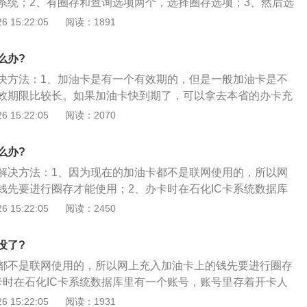
系统；2、有圈存和查询选项两个，选择圈存选项；3、然后选
系方式和传真号。将款打进对方账户后，可将打款成功的回单
子钱包和积分选项，选择电子钱包；4、输入圈存金额按确认
 15:22:05
阅读：1891
油站，并联系会计进行确认，方可进行下一步的办理流程。
功即为圈存成功；5、圈存后按确认键可以打印小票，不需要
再按退卡键退卡，完成整个圈存操作。
么办?
决方法：1、加油卡是有一个有效期的，但是一般加油卡是不
效期限比较长。如果加油卡快到期了，可以拿去本省的办卡充
级；2、一般情况下你在售卡网点进行充值或者圈存等操作
 15:22:05
阅读：2070
别加油卡有效期限，如需延期会自动提醒的；3、工作人员都
操作，所以如果一直在用就不需担心你的加油卡是否过期，万
么办?
张卡，也不需要担心里面的钱没有了，会一直存在卡里的，等
解决方法：1、因为现在的加油卡都不是联网使用的，所以网
自动升级延期加油卡。
钱先要进行圈存才能使用；2、办卡时在石化IC卡系统数据库
号里存着开卡人的数据，这个账号下面对应着一张IC卡（单用
 15:22:05
阅读：2450
站加油时，用的是IC卡加油，IC卡上记录着用户的金额会随着
到这张IC卡里的金额为0后，IC卡就加不了油了；3、当用户自
没了?
油卡绑定的账号里交钱，但只交钱你的IC卡还是加不了油。因
都不是联网使用的，所以网上充入加油卡上的钱先要进行圈存
没存入油卡的IC卡里去，需要用户带上的IC卡到加油站的专门
卡时在石化IC卡系统数据库里有一个账号，账号里存着开卡人
将需要加油的资金转入IC卡的加油卡中圈存起来，这样加油卡
下面对应着一张IC卡（单用户），用户到加油站加油时，用的
 15:22:05
阅读：1931
续加油了；4、“单用户圈存”“显示未圈存金额”就是提醒“带用