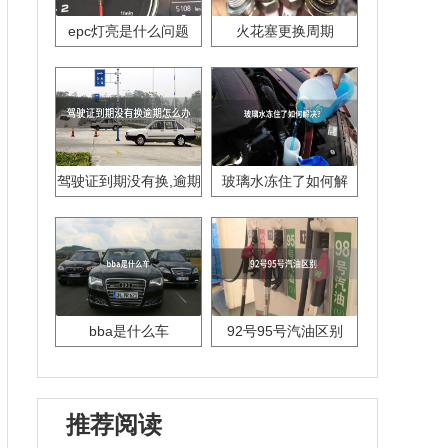
epc灯亮是什么问题
火花塞更换周期
驾驶证到期没有换,逾期
玻璃水冻住了如何解
怎么办??
决？
bba是什么车
92号95号汽油区别
推荐阅读