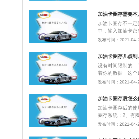
是IC卡加油，IC
户的IC卡到加油
金额为0后，IC
加油卡圈存需要本
里交钱，但只交钱
加油卡圈存不一定
卡里去，需要用户
中，输入加油卡密
金转入IC卡的加
项；3、然后选择
发布时间：2021-04-26
3、“单用户圈存”
存金额按确认键后
贮一下信息”的这
小票，不需要就按
加油卡圈存几点到
没有时间限制的：
着你的数据，这个
2、你到加油站加
发布时间：2021-04-26
额减少，直到这张
是你自己或别人帮
加油卡圈存后怎么
为什么，因为钱的
加油卡圈存后的使
油站的专门机上存
圈存系统；2、有
户圈存”就是“带你
有电子钱包和积分
发布时间：2021-04-26
也是一样，只是多
易成功即为圈存成
后分卡一样要去圈
出，再按退卡键退