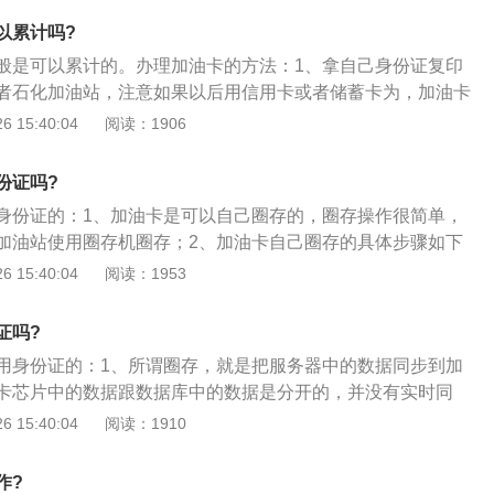
后方可应用。简单一点儿的讲法是您在网点把钱存进主卡中，
油。而对于工作人员来说，也是一大便利，省去了来回的现金
副卡，因为副卡都是在应用车辆的驾驶人员手上，要在加油的
以累计吗?
油卡余额不足时，我们是可以进行手机缴费的，但是我们在使
站员工划一下子就可以，是所说的圈存。
般是可以累计的。办理加油卡的方法：1、拿自己身份证复印
需要去加油站进行圈存，如果不圈存，钱就到不了账，那就相
者石化加油站，注意如果以后用信用卡或者储蓄卡为，加油卡
还是用不了。去加油站圈存也废不了对大的事，只需要我们去
卡的名字相符以前不要现在这里就这样名字不符不给充值的；
 15:40:04
阅读：1906
作几下即可。所以为了减少不必要的麻烦，我们在使用手机充
人想要签约的附近加油站，了解办加油卡相关事项；3、选择本
下为好。
，如果是支票方式，需提前一天将支票送至加油站，待支票兑
份证吗?
行下一步的办理流程；4、支付方式为转账，就需要向加油站
身份证的：1、加油卡是可以自己圈存的，圈存操作很简单，
号，户名和开户银行等信息，并留下油站会计的联系方式和传
加油站使用圈存机圈存；2、加油卡自己圈存的具体步骤如下
方账户后，可将打款成功的回单以传真的形式传至油站，并联
槽中，输入加油卡密码后进入圈存系统；有圈存和查询选项两
 15:40:04
阅读：1953
方可进行下一步的办理流程。
；然后选择圈存类型，有电子钱包和积分选项，选择电子钱
金额按确认键后，提示交易成功即为圈存成功；圈存后按确认
证吗?
不需要就按返回键退出，再按退卡键退卡，完成整个圈存操
用身份证的：1、所谓圈存，就是把服务器中的数据同步到加
卡芯片中的数据跟数据库中的数据是分开的，并没有实时同
往加油卡里充了钱，服务器里有你充钱的数据，但是加油卡芯
 15:40:04
阅读：1910
需要去加油站圈存后才能把数据同步到加油卡上，不然你卡内
3、加油卡是可以自己圈存的，圈存操作很简单，加油卡充值
作?