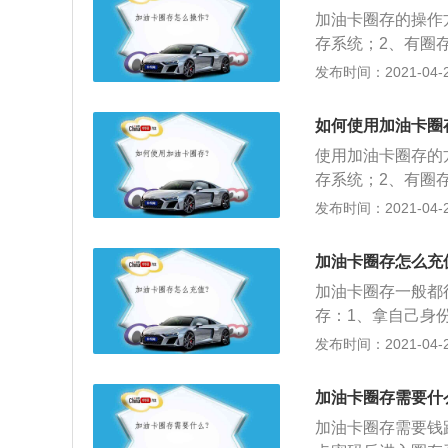
后，到加油站使用
加油卡圈存的操作
存系统；2、有圈
电子钱包和积分选
发布时间：2021-04-26
成功即为圈存成功
出，再按退卡键退
如何使用加油卡圈
使用加油卡圈存的
存系统；2、有圈
电子钱包和积分选
发布时间：2021-04-26
成功即为圈存成功
出，再按退卡键退
加油卡圈存怎么充
加油卡圈存一般都
存：1、拿自己身
用卡或者储蓄卡为
发布时间：2021-04-26
这样名字不符不给
加油卡相关事项；
加油卡圈存需要什
将支票送至加油站
加油卡圈存需要钱
方式为转账，就需