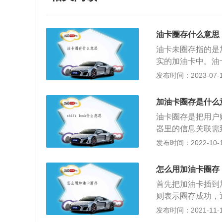
油卡圈存什么意思
油卡未圈存指的是
实的加油卡中。油
圈存就是把服务器
发布时间：2023-07-17
中的数据是分开的
充钱的数据。服务
加油卡圈存是什么
上，在IC卡入口
油卡圈存是把用户
页面中选择需要办
器里的信息关联需
后，点击页面右下
息是分开的并没有
发布时间：2022-10-11
也可以选择积分圈
有充值的信息；4
交易成功后，根据
同步需到加油卡上
须到加油站自助终
怎么用加油卡圈存
里的钱转到电子账
首先把加油卡插到
片。在网络上存了
则表示圈存成功，
别，那是由于IC
操作就可，但如果
发布时间：2021-11-10
号里面的钱存进你
候车主为了节省时