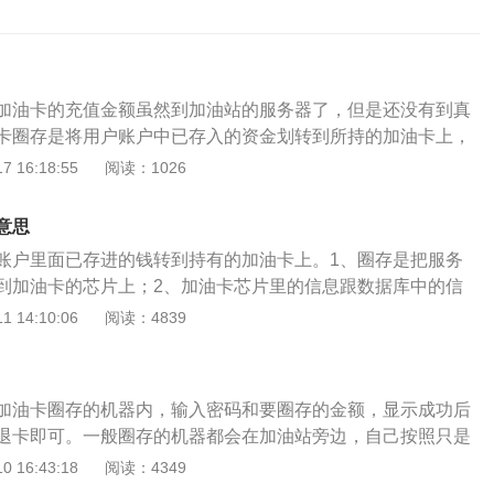
加油卡的充值金额虽然到加油站的服务器了，但是还没有到真
卡圈存是将用户账户中已存入的资金划转到所持的加油卡上，
中的数据同步到加油卡芯片上，加油卡芯片中的数据跟数据库
 16:18:55
阅读：1026
并没有实时同步，车主在网上往加油卡里充了钱，服务器里有
厅内使用圈存机的操作步骤有以下7步：1、在自助圈存设备
意思
处插入中石化加油卡。2、输入密码，点击确定进入页面。3、在
账户里面已存进的钱转到持有的加油卡上。1、圈存是把服务
理的业务，如圈存、充值等。4、选择圈存后，进行信息确认
到加油卡的芯片上；2、加油卡芯片里的信息跟数据库中的信
角的“下一步”进入圈存。5、进入圈存页面后，点击钱包圈存，
实时同步；3、车主在网络上往加油卡里打上了钱，服务器里
 14:10:06
阅读：4839
存。6、输入可圈存金额，圈存信息确认后，点击下一步。7、
、加油卡芯片上若是没有信息，要去油站圈存后才可以把信息
个人实际情况，可选择打印交易凭证。加油卡充值成功后，必
。圈存是将卡账号上的钱写进卡芯片的环节，是将银行卡账号
端进行圈存才能加油。
户，可以闪付。一定要根据读卡器才可以将账号上的钱写入卡
加油卡圈存的机器内，输入密码和要圈存的金额，显示成功后
钱以后，相当于在你的账号上有该笔数额，可是加油机却不鉴
退卡即可。一般圈存的机器都会在加油站旁边，自己按照只是
卡的芯片上都没有。需到油站的发卡网点读卡器上读一下，把账
没有看到圈存的机器，可以询问其工作人员，进行解决。有时
 16:43:18
阅读：4349
的芯片里。对油卡来讲，圈存是将用户账户中已存进的钱划拨
间或者是为了方便，在加油时会办理加油卡，这样既节省了时