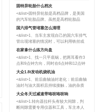
固特异轮胎什么档次
<&list>固特异轮胎是高档品牌，是美国
的汽车轮胎品牌。虽然是高档轮胎品
牌，但是中高低端的轮胎都有生产，这
国六排气管堵塞怎么清理
也是为了更好的开拓市场。
<&list>1、当车主发现自己的国六车排气
管出现堵塞的情况时，可以利用铁丝或
者是细棍，直接将杂物给取出来，如果
在家拿什么练方向盘
堵塞情况比较严重，也可以采取应急措
<&list>1、找一只平底锅，把两耳看作3
施。 <&list>2、直接利用木棍将所有的
点和9点钟方向，同时在6点钟和12点钟
杂物推到排气管里面的位置处，然后将
方向做一个标记。 <&list>2、双手握住
三元催化器拆解开，就可以将堵塞的东
大众1.8t发动机烧机油
平底锅两耳，然后往左打半圈、一圈、
西取出来。但如果是因为积碳过多引起
<&list>1、前后曲轴油封老化：前后曲轴
一圈半的练习，往右同样也要打相同的
的堵塞，就需要将三元催化器泡在草酸
油封与油大面积且持续接触，油的杂质
圈数。 <&list>3、最后强调要反复练
中进行清洗。 <&list>3、也可以利用清
和发动机内持续温度变化使其密封效果
习，这样就可以形成肌肉记忆，在真实
大众冬天过减速带咯吱咯吱响
洗剂对堵塞的情况得到解决，将清洗剂
逐渐减弱，导致渗油或漏油。<&list>2、
驾驶车辆时，不需要记忆也能打好方
放在燃油箱中，与燃油混合后，车辆启
<&list>1.转向器拉杆头有较大间隙，判
活塞间隙过大：积碳会使活塞环与缸体
向。
动时，就可以和汽油一起进入到燃烧
断间隙需要专用仪器和工具，车主本人
的间隙扩大，导致机油流入燃烧室中，