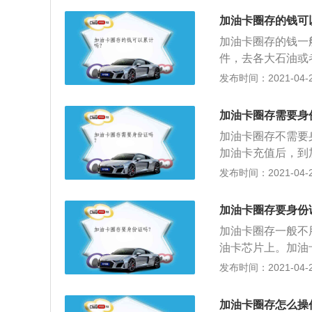
需到持有的油卡上
间还不用去排队加
再分配需到下边的
加油卡圈存的钱可
交易的麻烦。当加
那时候在油站让油
加油卡圈存的钱一
用手机交完费后还
件，去各大石油或
当于白冲了，我们
充值的话，要卡与
发布时间：2021-04-26
加油站进行简单操
2、首先先找到本
值后还是去圈存一
人想要付款的方式
加油卡圈存需要身
现入账后，方可进
加油卡圈存不需要
会计询问油站的账
加油卡充值后，到
真号。将款打进对
将卡插入圈存机卡
发布时间：2021-04-26
系会计进行确认，
个，选择圈存选项
包；3、输入圈存
加油卡圈存要身份
键可以打印小票，
加油卡圈存一般不
作。
油卡芯片上。加油
步；2、你在网上
发布时间：2021-04-26
片上还没有数据，
是没有充到钱的；
加油卡圈存怎么操