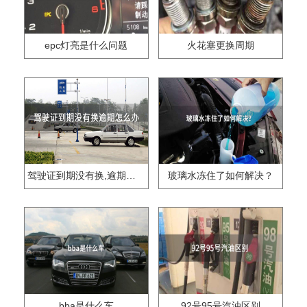
epc灯亮是什么问题
火花塞更换周期
驾驶证到期没有换,逾期怎么办??
玻璃水冻住了如何解决？
bba是什么车
92号95号汽油区别