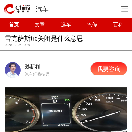
汽车
首页
文章
选车
汽修
百科
雷克萨斯trc关闭是什么意思
2020-12-26 10:20:19
孙新利
我要咨询
汽车维修技师