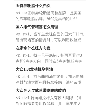
固特异轮胎什么档次
<&list>固特异轮胎是高档品牌，是美国
的汽车轮胎品牌。虽然是高档轮胎品
牌，但是中高低端的轮胎都有生产，这
国六排气管堵塞怎么清理
也是为了更好的开拓市场。
<&list>1、当车主发现自己的国六车排气
管出现堵塞的情况时，可以利用铁丝或
者是细棍，直接将杂物给取出来，如果
在家拿什么练方向盘
堵塞情况比较严重，也可以采取应急措
<&list>1、找一只平底锅，把两耳看作3
施。 <&list>2、直接利用木棍将所有的
点和9点钟方向，同时在6点钟和12点钟
杂物推到排气管里面的位置处，然后将
方向做一个标记。 <&list>2、双手握住
三元催化器拆解开，就可以将堵塞的东
大众1.8t发动机烧机油
平底锅两耳，然后往左打半圈、一圈、
西取出来。但如果是因为积碳过多引起
<&list>1、前后曲轴油封老化：前后曲轴
一圈半的练习，往右同样也要打相同的
的堵塞，就需要将三元催化器泡在草酸
油封与油大面积且持续接触，油的杂质
圈数。 <&list>3、最后强调要反复练
中进行清洗。 <&list>3、也可以利用清
和发动机内持续温度变化使其密封效果
习，这样就可以形成肌肉记忆，在真实
大众冬天过减速带咯吱咯吱响
洗剂对堵塞的情况得到解决，将清洗剂
逐渐减弱，导致渗油或漏油。<&list>2、
驾驶车辆时，不需要记忆也能打好方
放在燃油箱中，与燃油混合后，车辆启
<&list>1.转向器拉杆头有较大间隙，判
活塞间隙过大：积碳会使活塞环与缸体
向。
动时，就可以和汽油一起进入到燃烧
断间隙需要专用仪器和工具，车主本人
的间隙扩大，导致机油流入燃烧室中，