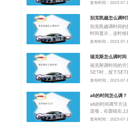
度属于小型车，该车
发布时间：2023-07-17
530毫米。悬架
独立悬架，动力方面
别克凯越怎么调时
大功率为96千瓦
别克凯越调时间的
时间显示，这时候按
数，按一下增加一
发布时间：2023-07-17
到自己想要的时间即
9mm，油箱容积为
福克斯怎么调时间
能无级变速箱，最大
福克斯调时间的方
SET时，按下SE
下SET按钮；4
发布时间：2023-07-17
续调节月份、小时
下选择EXIT返回即可
a6的时间怎么调？
CT两款发动机，
a6的时间调节方法
外观采用了跨界风
选项，在圆钮右上
裙以及银色护板。
产的豪华汽车，其车身
发布时间：2023-07-17
5mm。外观方面