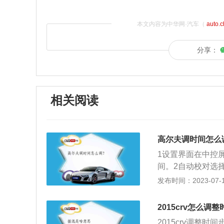
本文内容为中华网·汽车（
auto.
分享：
相关阅读
高尔夫调时间怎么
1设置界面在中控
间。2自动校对选
还可以点一下，拉
发布时间：2023-07-17
2015crv怎么调
2015crv调整