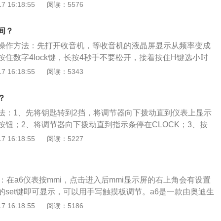
的长宽高分别为4109毫米、1694毫米、1537毫米，轴距为2
 16:18:55
阅读：5576
方面，飞度的前悬架为麦弗逊式独立悬架，后悬架为扭力梁式非
，飞度搭载了1.5升自然吸气发动机，最大马力为131匹，最
间？
，最大扭矩为155牛米，与其匹配的是无级变速箱。
操作方法：先打开收音机，等收音机的液晶屏显示从频率变成
住数字4lock键，长按4秒手不要松开，接着按住H键选小时
小时，再按M键选分钟数，按住不动时间会10的整数倍跳，调
 16:18:55
阅读：5343
可。别克凯越的车身长宽高分别是4468mm、1765mm、146
40L，动力方面搭载全新一代1.3L双喷射发动机，匹配CVT智
？
功率79kw，最大扭矩133nm。
法：1、先将钥匙转到2挡，将调节器向下拨动直到仪表上显示
T按钮；2、将调节器向下拨动直到指示条停在CLOCK；3、按
、此时可用调节器向上或向下调节年份，调好后按下SET键，继
 16:18:55
阅读：5227
、分钟每次调好均按下SET键；5、调整完后按下SET键，向
。以20款福克斯为例，该车搭载了1.5LEcoBoost和1.5LTiV
全系车型达到国六排放标准。福克斯是福特旗下的紧凑型轿车，
：在a6仪表按mmi，点击进入后mmi显示屏的右上角会有设置
格的包围，其中包括新样式的前保险杠，增加了黑色轮眉和侧
的set键即可显示，可以用手写触摸板调节。a6是一款由奥迪生
长宽高分别为5012mm、1855mm、1485mm，轴距为294
 16:18:55
阅读：5186
，a6尾部上方由圆润的流线型改为略微翘起的棱角，具有扰流板