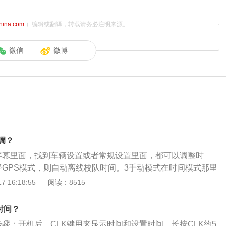
china.com
）编辑或翻译，转载请务必注明来源。
微信
微博
调？
屏幕里面，找到车辆设置或者常规设置里面，都可以调整时
择GPS模式，则自动离线校队时间。3手动模式在时间模式那里
下来一个小格，一般模式为手动模式。
 16:18:55
阅读：8515
整时间？
时间步骤：开机后，CLK键用来显示时间和设置时间，长按CLK约5