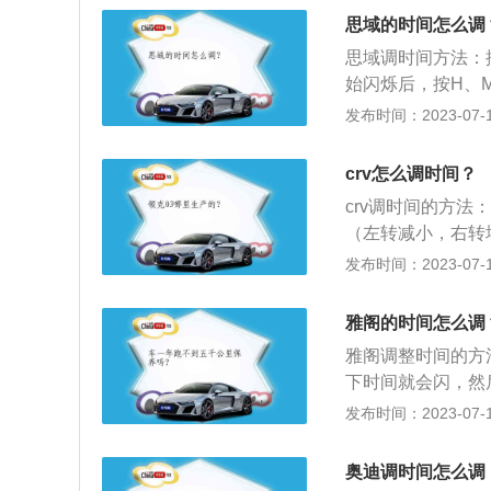
的功效，可使车辆
思域的时间怎么调
车辆的操控性和安
思域调时间方法：
始闪烁后，按H、
设计，车身侧面的设
发布时间：2023-07-17
00mm、1416
物空间比较合理，
crv怎么调时间？
盘灵活。
crv调时间的方法
（左转减小，右转
K即可调好时间。
发布时间：2023-07-17
高分别为4550mm、
气囊、车门横梁、
雅阁的时间怎么调
的座椅安全系统等
雅阁调整时间的方
下时间就会闪，然
钟归零，调好后按
发布时间：2023-07-17
空间静音性能，同
噪音相互抵消与A
奥迪调时间怎么调
现顶级静音效果。