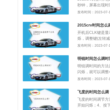
秒钟，屏幕出现时
转减小，右转增大
发布时间：2023-07-17
绍：1、新款crv
前脸采用六边形前
2015crv时间怎么
内部结构经过重新调
开机后CLK键是
分明显，不但采用
烁，调整键(左转
散，最大程度地保
间后再按CLK，
发布时间：2023-07-17
系统，实现了同级
料：1、东风本田
之一。除了之前的
明锐时间怎么调时
其上市之初，就以
明锐调时间的方法
本田CRV车身接近
闪烁，就可以调整
气和时尚。底盘也
整分钟数，按一下
发布时间：2023-07-17
合来看，这是一款
4572mm、176
多年，各方面性能
大气的造型风格，
性强除了不能承受
飞度的时间怎么调
元素从车顶前部一
风本田CRV1.5
飞度的时间调节方法
感，也带来了良好
开始闪烁；4、按下