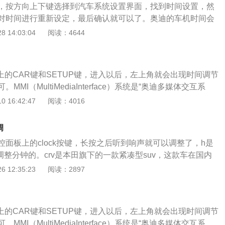
，按方向上下键选择到汽车系统设置界面，找到时间设置，然
对时间进行重新设定，最后确认就可以了。奥迪的车机时间会
动调整，一般不会出错。一般对车辆的设置有问题，都可以查
 14:03:04
阅读：4644
功能方向盘辅助调节。仪表盘是安装仪表及有关装置的高清平
式可以分为屏式仪表板，框架式仪表板，通道式仪表盘，柜式
有发动机转速表，保养指示灯，计量里程，车速数字显示等。
上的CAR键和SETUP键，进入以后，左上角就会出现时间调节
态指示灯，用于显示车门是否完全关闭的指示灯，当车门没有
MI（MultiMediaInterface）系统是“奥迪多媒体交互系
提醒车主。随着科技的不断发展，汽车仪表盘上的指示灯越来
通过MMI系统驾驶员可以控制车上的每一个电子设备和功能装
 16:42:47
阅读：4016
天驾驶车辆前观察仪表盘的习惯。
控制可以分为两大部分：车辆系统和信息娱乐。奥迪Q5是进口
Q5L。截至2019年8月1日，奥迪Q5L在售的车型是2018款，
调
28~49.8万元，车型定位中型SUV。共有12款车型在售，分为国
面板上的clock按键，长按之后听到响声就可以调整了，h是
。车身尺寸方面，长宽高分别为：4765/1893/1659mm，
整分钟的。crv是本田旗下的一款紧凑型suv，这款车在国内
。其中有一部分车型的长为4753mm。动力方面，全系搭载2.0T
，并且口碑也不错。新款crv一共搭载了两款发动机，一款是1.
 12:35:23
阅读：2897
发动机，分为高低功率两种版本，全部匹配7挡双离合变速箱。
，另一款是2.0升自然吸气发动机。搭载2.0升自然吸气发动机
为140KW，最大马力190PS，最大扭矩320N·m；高功率版
力车型，这款车还搭载了一台184马力的电动机。1.5升涡轮
，最大马力252PS，最大扭矩370N·m。
15BL，这款发动机的最大功率为142kw，最大扭矩为243牛
上的CAR键和SETUP键，进入以后，左上角就会出现时间调节
5600转每分钟，最大扭矩转速为2000到5000转每分钟。这
MI（MultiMediaInterface）系统是“奥迪多媒体交互系