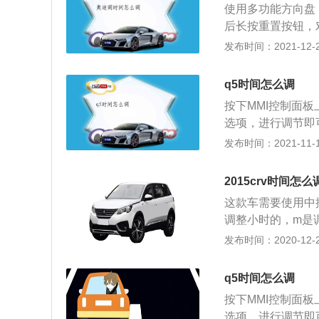
使用多功能方向盘
后长按重置按钮，
根据收音机信号自
发布时间：2021-12-28
看仪表盘并通过多
板或结构件，按形
q5时间怎么调
仪表盘。仪表盘上
按下MMI控制面板
仪表盘上有车门状
选项，进行调节即可。M
关好，指示灯亮起
统”的英文缩写，
发布时间：2021-11-10
越多，应该养成每
备。MMI的功能
车，国内的叫做奥迪
2015crv时间怎么
官方指导价：38.
这款车需要使用中控
五、国六两种排放标准
调整小时的，m是调
轴距为2908mm
的销量还是不错的
发布时间：2020-12-26
直列4缸涡轮增压
5升涡轮增压发动机
低功率版本最大功率
的车型是一款混合动
本最大功率185KW
q5时间怎么调
增压发动机代号为L
按下MMI控制面板
米，最大功率转速为
选项，进行调节即可。M