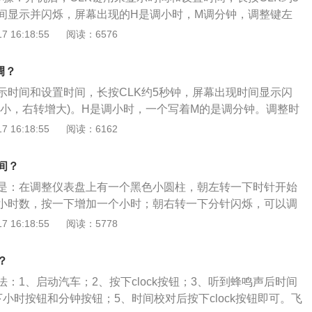
间显示并闪烁，屏幕出现的H是调小时，M调分钟，调整键左
。按个人需求调整好时间后，再按CLK即可。以下为crv更多介
 16:18:55
阅读：6576
外观方面，全新一代crv采用了东风本田最新的家族式外观设计，
进气格栅并加入粗壮的镀铬装饰条。前大灯与镀铬条相连，其
调？
整，并加入了LED灯光源。2、全新crv相较老款车型提升十
显示时间和设置时间，长按CLK约5秒钟，屏幕出现时间显示闪
了G-CON安全设计概念延伸的车身设计，通过对撞击力度的分
减小，右转增大)。H是调小时，一个写着M的是调分钟。调整时
证车厢内的完整性，而且全系标配六安全气囊系统和乘员感知
几秒钟后无动作就会退出调整模式。以下是对东风本田的详细资
 16:18:55
阅读：6162
车型中最高级别的安全防护。
CRV是最早进入国内，并且进行国产的日系品牌城市SUV车型
北京三菱欧蓝德之外，就要数东风本田的CRV最早进行国产。
间？
其超高的颜值和本田一向的口碑赢得了市场的青睐。2、东风
是：在调整仪表盘上有一个黑色小圆柱，朝左转一下时针开始
4.6米，轴距也有2.66米。内部空间宽敞舒适，外形也足够的大
小时数，按一下增加一个小时；朝右转一下分针闪烁，可以调
足够的稳健，舒适，并且颇具行驶质感。除了发动机之外，综
增加一分钟。明锐是斯柯达旗下的一款轿车，其车身长宽高为
 16:18:55
阅读：5778
非常不错的车型。3、东风本田CRV的无级变速箱。已经运用
9mm、1462mm，轴距为2578mm。该车外观展现出简约、时尚、
都表现良好，加速顺畅，燃油经济性高，质量稳定可靠，耐用
细节上更有画龙点睛的精致点缀，一体式琉黑全景天窗，黑色
太高的扭力之外，这些都是CVT无级变速箱的优点。而对于东
？
直延伸到中部，延展式全开启设计创造出极佳的视觉延伸美
t涡轮增压发动机来说，CVT无级变速箱完全可以承受。
：1、启动汽车；2、按下clock按钮；3、听到蜂鸣声后时间
的车舱通透性。
小时按钮和分钟按钮；5、时间校对后按下clock按钮即可。飞