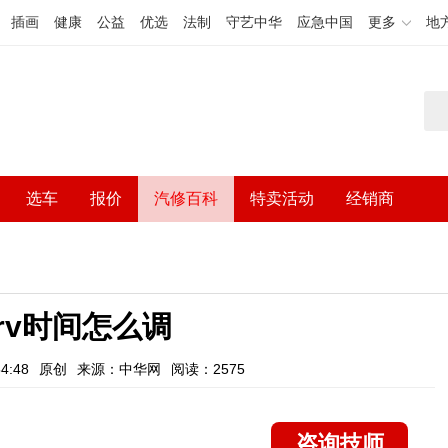
插画
健康
公益
优选
法制
守艺中华
应急中国
更多
地
选车
报价
汽修百科
特卖活动
经销商
crv时间怎么调
4:48
原创
来源：中华网
阅读：2575
咨询技师