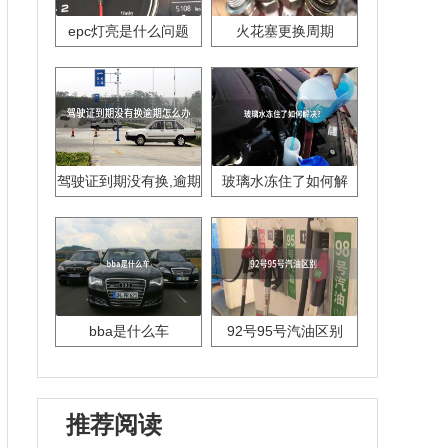
epc灯亮是什么问题
火花塞更换周期
驾驶证到期没有换,逾期
玻璃水冻住了如何解
怎么办??
决？
bba是什么车
92号95号汽油区别
推荐阅读