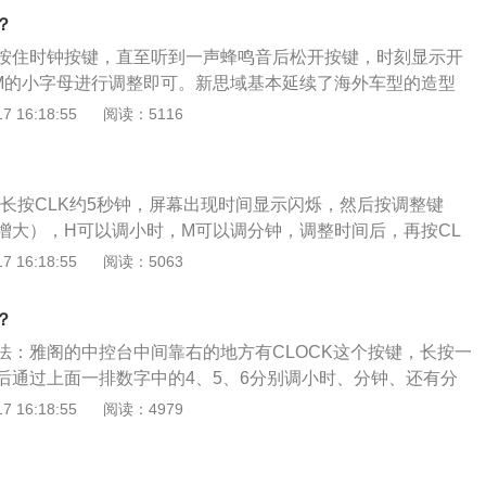
在高速行使时获得足够的抓地力，从而增强了高速行使状态下
？
全性，同时也使尾部造型更显硬朗和运动化。
按住时钟按键，直至听到一声蜂鸣音后松开按键，时刻显示开
M的小字母进行调整即可。新思域基本延续了海外车型的造型
计要比前脸更加大胆。思域车身长宽高分别为4649mm、18
 16:18:55
阅读：5116
mm，轴距为2700mm，其内饰做工有所提升，设计层次感较强，储
乘坐空间和后备箱空间都比较大，提速较快，换挡顺畅，方向
：长按CLK约5秒钟，屏幕出现时间显示闪烁，然后按调整键
增大），H可以调小时，M可以调分钟，调整时间后，再按CL
crv是东风本田汽车公司生产的一款城市经典SUV车型，其长宽
 16:18:55
阅读：5063
1820mm、1685mm，轴距为2620mm。crv配备了srs双安全
前后3点式elr安全带、安全带提示器及带预紧器和负载限制器
？
安全设备。
法：雅阁的中控台中间靠右的地方有CLOCK这个按键，长按一
后通过上面一排数字中的4、5、6分别调小时、分钟、还有分
CLOCK键确认即可。雅阁通过全包裹式减震隔音技术有效提升
 16:18:55
阅读：4979
时搭载ANC主动降噪系统，通过扬声器发出反向声波与发动机
SC主动声音补偿系统通过扬声器发出声波优化发动机音效，实