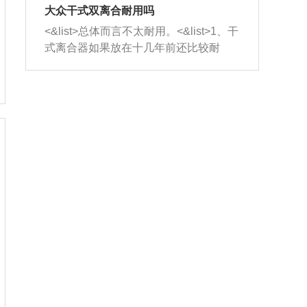
室，最后形成废气排出，就可以让三元
无法制作，需要将车辆送到修理厂或4s
造成烧机油。<&list>3、机油粘度。使用
大众干式双离合耐用吗
催化器得到清洗，排气管堵塞的情况就
店；<&list>2.车辆半轴套管防尘罩破
机油粘度过小的话，同样会有烧机油现
<&list>总体而言不太耐用。<&list>1、干
能够得到解决。
裂，破裂后会出现漏油现象，使半轴磨
象，机油粘度过小具有很好的流动性，
式离合器如果放在十几年前还比较耐
损严重，磨损的半轴容易损坏，产生异
容易窜入到气缸内，参与燃烧。<&list>
用，但是由于现在的汽车发动机动力输
响；<&list>3.稳定器的转向胶套和球头
4、机油量。机油量过多，机油压力过
出越来越高，使得干式离合器散热不足
老化，一般是使用时间过长造成的。解
大，会将部分机油压入气缸内，也会出
的缺陷也逐渐暴露出来。<&list>2、由于
决方法是更换新的质量好的转向橡胶套
现烧机油。<&list>5、机油滤清器堵塞：
干式双离合的工作环境暴露在空气中，
和球头。
会导致进气不畅，使进气压力下降，形
而离合器的散热也是通离合器罩上面的
成负压，使机油在负压的情况下吸入燃
几个小孔来进行散热。但是在行驶过程
烧室引起烧机油。<&list>6、正时齿轮或
中变速箱需要换挡，就不得不使得离合
链条磨损：正时齿轮或链条的磨损会引
器频繁工作。<&list>3、长时间的低速行
起气阀和曲轴的正时不同步。由于轮齿
驶以及过于频繁的启停，导致离合器的
或链条磨损产生的过量侧隙，使得发动
温度不断升高，而低速行驶时空气流动
机的调节无法实现：前一圈的正时和下
效率不高，无法将离合器中的热量有效
一圈可能就不一样。当气阀和活塞的运
的带走，导致离合器内部的温度不断升
动不同步时，会造成过大的机油消耗。
高，加速离合器的磨损。
解决方法：更换正时齿轮或链条。<&list
>7、内垫圈、进风口破裂：新的发动机
设计中，经常采用各种由金属和其他材