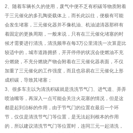
2、随着车辆长久的使用，废气中便不乏有积碳等物质附着
于三元催化的多孔陶瓷载体上，而长此以往，便极有可能
会发生堵塞，三元催化器并不像机油、机油滤清器那样有
着固定的更换周期，一般来说，只有在三元催化堵塞的时
候才需要进行清洗，清洗频率在每3万公里清洗一次算是比
较适中的，城市道路拥挤，开开停停的状况会使燃油不充
分燃烧，不充分燃烧产物会附着在三元催化器表面，不仅
加重了三元催化的工作强度，而且也容易在三元催化上形
成积碳，导致其堵塞；
3、很多车主以为清洗积碳就是洗洗节气门、进气道、弄弄
喷油嘴等，再深入一点可能会关注火花塞的情况，但是这
都是起到治标的作用，由于节气门的位置在最后一个环
节，仅仅是清洗节气门等位置，是无法起到根本的作用
的，所以建议清洗节气门等位置时，连同三元一起清洗，