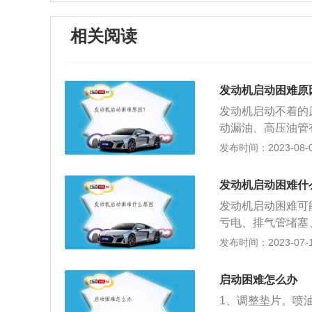
相关阅读
发动机启动困难原
发动机启动不着的
动漏油、高压油管
装置原因：电源故
发布时间：2023-08-06
动机传动机构离合
缩压力不足：气缸
发动机启动困难什
法：需要维修汽缸
发动机启动困难可
汽车电瓶，也叫蓄
亏电、排气管堵塞
要及时给电瓶充电
电路、起动继电器
发布时间：2023-07-17
较大，形成不了高
火能量弱：有些车
启动。解决方法：
点火能量下降严重
接触间隙调整到规定
启动困难怎么办
对火花塞的要求便
度，还会影响点火
1、调整垫片。喷
难：在怠速时还伴
耐磨性，硬表面层