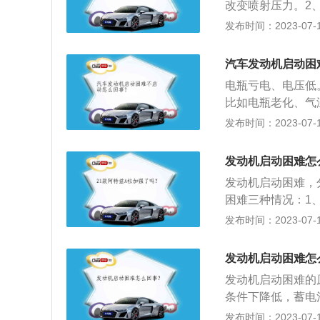
改变喷射压力。2
可解决问题。3、
摩擦，由于是交替
车辆怠速抖动，需
发布时间：2023-07-17
车时车主的第一反
不牢固，容易剥落
粘度的机油，如果
蓄电池搭电即可。
燃油系统中有空气
启动困难可能是因
合或者有人恶作剧
汽车发动机启动困
流动性。解决方法
磨损严重，导致气
5、燃油路低压不
障。发动机转速和
电瓶亏电、电压低
空气流量计后面的
第一打火不着车是
置信号，并作为控
比如电瓶老化、气
管。7、更换空气
燃油压力调节器、
出现故障，电控单
可能导致电瓶的电
发布时间：2023-07-17
的输出信号，需要
行检修。6、起动
油喷射和点火正时
响或者声音很弱。
会影响燃油泵吸入
卡。这时只需按下
维修转速信号系统
电线，或者找邻居
洗喷油嘴。喷油嘴
发动机启动困难怎
动发动机。7、发
障，也会造成供油
那就求助附近的维
清理喷油嘴。10
很多汽车发动机都
发动机启动困难，
射。解决方法：维
钱，又省力。
的修正，导致车辆
某些型号的发动机
困难三种情况：1
致蓄电池电压过低
业维修点进行调整
油器工作是否正常
发布时间：2023-07-17
电池电压或更换蓄
油系统的保持压力
发动机起动困难是
发动机启动困难怎
不能起动，或需要
发动机启动困难的
条件下降低，蓄电
时补充蓄电池电解
发布时间：2023-07-17