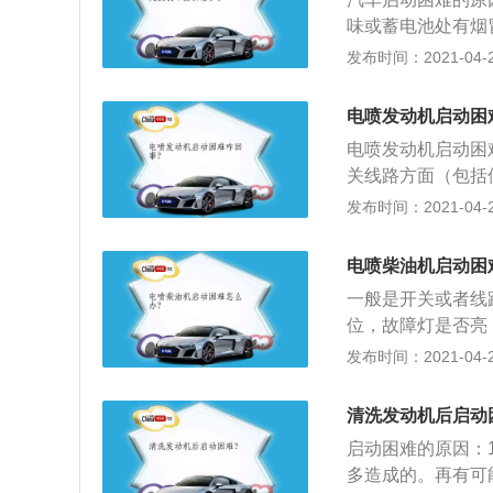
味或蓄电池处有烟
只听到启动机电磁
发布时间：2021-04-27
出现启动电磁开关
障；3、临时停车
电喷发动机启动困
其极板、隔板严重
电喷发动机启动困
关线路方面（包括
否正常，是否达启
发布时间：2021-04-27
护或更换；3、检
器的完好度。检查
电喷柴油机启动困
一般是开关或者线
位，故障灯是否亮
高压油泵电磁阀失
发布时间：2021-04-27
问题但还是打不着
清洗发动机后启动
启动困难的原因：
多造成的。再有可