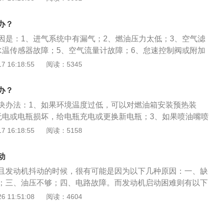
缓慢，增大了发动机的阻力，导致启动困难。解决方法：冬季
油。3、排气管冻结或者气门积碳过多。开车时发动机做内燃
办？
成某个部位凝结；气门积碳过多堵塞节气门。解决方法：建议
因是：1、进气系统中有漏气；2、燃油压力太低；3、空气滤
4、发动机故障。发动机严重磨损时，密封性下降、气缸压力
水温传感器故障；5、空气流量计故障；6、怠速控制阀或附加
导致启动困难。解决方法：拧出火花塞，擦掉电极间的油污后
冷启动喷油器不工作；8、喷油器漏油；9、点火正时不正确；1
 16:18:55
阅读：5345
脑的接线断路；11、气缸压缩压力太低。车子启动困难的处理
蓄电池状态；2、换合适的机油；3、及时更换火花塞。热车的
办？
后30秒至1分钟后上路；2、保持在低车速行驶；3、引擎温度上
决办法：1、如果环境温度过低，可以对燃油箱安装预热装
后正常开车即可。
无电或电瓶损坏，给电瓶充电或更换新电瓶；3、如果喷油嘴喷
拆下喷油嘴使用调整垫片来修正喷射压力；4、如果是机油黏
 16:18:55
阅读：5158
是否符合标准，更换合适的机油；5、检查并调整气门间隙，
门座圈是否磨损或损坏；6、检查并调整活塞顶间隙是否过
动
阀是否得电，得电不动作则更换电磁阀，不得电则检查电路问
且发动机抖动的时候，很有可能是因为以下几种原因：一、缺
；三、油压不够；四、电路故障。而发动机启动困难则有以下
发动机启动性逐渐地变坏，启动时间越来越长；另一种是发动
 11:51:08
阅读：4604
，突然变坏。由于发动机的结构比较复杂，一般建议到专业的
如果汽车启动困难且发动机还抖动，车主应作出以下几个步骤：