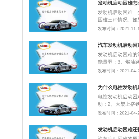
发动机启动困难怎
一、检查高压线是
发动机启动困难，
焰）、喷油嘴是否
困难三种情况。如
的措施，其中更换
喷油器工作是否正
发布时间：2021-11-10
力是否不够等。如
后，燃油系统的保
检查燃油泵是否欠
因就比较多了。例
机电脑板是否有完
汽车发动机启动困
控制阀或附加空气
如果是，应检查后
发动机启动困难的
压缩压力太低等等
能量弱；3、燃油
起动，或有明显着
蓄电池亏电，蓄电
发布时间：2021-04-28
业人士进行检查，
店检查下具体情况
动困难是指起动机
动，或需要连续多
为什么电控发动机
电控发动机启动困
动；2、大架上搭
过大；造成电流小
发布时间：2021-04-28
瓶卡子松动，造成
机电流过大或过小
发动机启动困难还
汽车启动困难的原