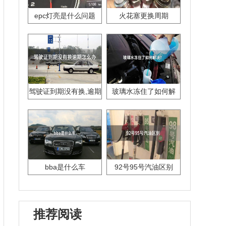
epc灯亮是什么问题
火花塞更换周期
驾驶证到期没有换,逾期
玻璃水冻住了如何解
怎么办??
决？
bba是什么车
92号95号汽油区别
推荐阅读