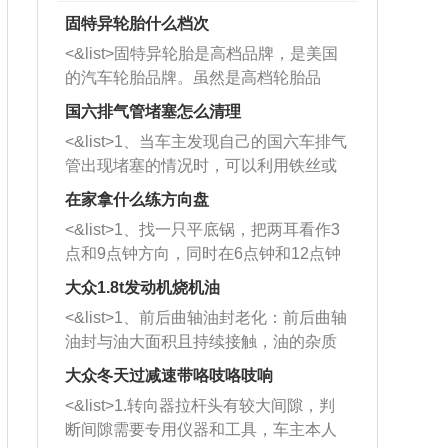
固特异轮胎什么档次
<&list>固特异轮胎是高档品牌，是美国
的汽车轮胎品牌。虽然是高档轮胎品
牌，但是中高低端的轮胎都有生产，这
国六排气管堵塞怎么清理
也是为了更好的开拓市场。
<&list>1、当车主发现自己的国六车排气
管出现堵塞的情况时，可以利用铁丝或
者是细棍，直接将杂物给取出来，如果
在家拿什么练方向盘
堵塞情况比较严重，也可以采取应急措
<&list>1、找一只平底锅，把两耳看作3
施。 <&list>2、直接利用木棍将所有的
点和9点钟方向，同时在6点钟和12点钟
杂物推到排气管里面的位置处，然后将
方向做一个标记。 <&list>2、双手握住
三元催化器拆解开，就可以将堵塞的东
大众1.8t发动机烧机油
平底锅两耳，然后往左打半圈、一圈、
西取出来。但如果是因为积碳过多引起
<&list>1、前后曲轴油封老化：前后曲轴
一圈半的练习，往右同样也要打相同的
的堵塞，就需要将三元催化器泡在草酸
油封与油大面积且持续接触，油的杂质
圈数。 <&list>3、最后强调要反复练
中进行清洗。 <&list>3、也可以利用清
和发动机内持续温度变化使其密封效果
习，这样就可以形成肌肉记忆，在真实
大众冬天过减速带咯吱咯吱响
洗剂对堵塞的情况得到解决，将清洗剂
逐渐减弱，导致渗油或漏油。<&list>2、
驾驶车辆时，不需要记忆也能打好方
放在燃油箱中，与燃油混合后，车辆启
<&list>1.转向器拉杆头有较大间隙，判
活塞间隙过大：积碳会使活塞环与缸体
向。
动时，就可以和汽油一起进入到燃烧
断间隙需要专用仪器和工具，车主本人
的间隙扩大，导致机油流入燃烧室中，