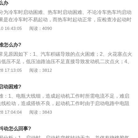
么办
否老化或脱线、火嘴是否失效或火力不够（正常呈蓝色火
分为冷车时启动困难、热车时启动困难、不论冷车热车均启动
阻塞等。如果是，则应进行对高压线、火嘴、喷油嘴做出对应
果是在冷车时不易起动，而热车时起动正常，应检查冷起动时
、清洗等；二、检查点火线圈是否欠压、各火嘴是否失效或火
常。如果是在热车状态下不易起动，应检查在点火开关关闭
 16:43:05
阅读：4090
出现以上问题，应检查后更换点火线圈、火嘴或高压线；三、
持压力是否正常。如果是不论冷车热车均启动困难，涉及的原
压。如果是，应检查更换燃油泵、油压调节阀；四、检查发动
如进气系统中有漏气；燃油压力太低；空气流量计故障；怠速
整的喷油、点火信号输出到执行组件（喷油嘴、点火线圈）。
难怎么办?
阀故障；点火正时不正确；起动开关至电脑的接线断路；气缸
维修或更换电脑板、线束。
常见原因如下：1、汽车积碳导致的点火困难；2、火花塞点火
。故障现象为起动时曲轴转动速度正常，但需要较长时间才能
路低压不足，低压油路油压不足直接导致发动机二次点火；4、
车征兆而不能起动。建议直接去4S店或是专业的汽修店，让专
池的亏电的故障现象更为常见；5、排气管堵塞；建议去维修
 17:13:05
阅读：3812
确定问题了，再对症修复。附发动机启动困难介绍：发动机起
。
能带动发动机按正常速度转动，有明显着车征兆，但不能起
次起动或长时间转动发动机才能起动。
启动困难?
难：1、电瓶大线细，造成起动机工作时所需电流不足，难启
铁线松动，造成搭铁不良，起动机工作时由于启动电路中电阻
，起动机转速不足，难启动；3、电瓶本身亏电、老化；4、电
 17:04:04
阅读：3843
启动时起动机电流不足，启动困难；5、起动机本身故障，电
。
抖动怎么回事?
因分析：1、启动时，启动机突然转动无力，并伴有烧橡胶气