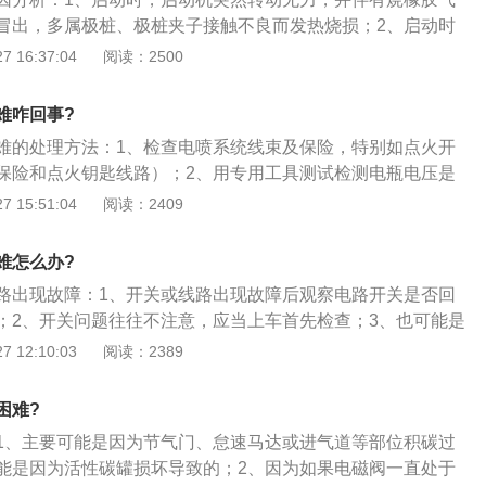
冒出，多属极桩、极桩夹子接触不良而发热烧损；2、启动时
开关“咯咯”声，或首次启动时启动机带动曲轴缓转几下，继而
 16:37:04
阅读：2500
“咯咯”响，但曲轴却不转动，此现象一般属于蓄电池“断格”故
每次打火只能使曲轴转一下，此现象属于蓄电池自放电严重，
难咋回事?
老化，说明该蓄电池已经接近报废。
难的处理方法：1、检查电喷系统线束及保险，特别如点火开
保险和点火钥匙线路）；2、用专用工具测试检测电瓶电压是
动条件（如启动电压）。根据检测结果对蓄电池进行必要的维
 15:51:04
阅读：2409
查相关传感器是否损坏、脏物遮挡等。如曲轴\/凸轮轴信号传感
传感器相关线路及接插件是否松动或断线。
难怎么办?
路出现故障：1、开关或线路出现故障后观察电路开关是否回
；2、开关问题往往不注意，应当上车首先检查；3、也可能是
灵，失灵后空挡提高转速能熄火；4、当开关良好，线路没有
 12:10:03
阅读：2389
火时就是高压油泵电磁阀失灵，检查高压油泵电磁阀就好。
困难?
1、主要可能是因为节气门、怠速马达或进气道等部位积碳过
能是因为活性碳罐损坏导致的；2、因为如果电磁阀一直处于