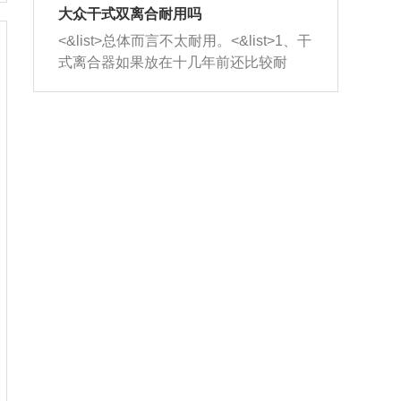
室，最后形成废气排出，就可以让三元
无法制作，需要将车辆送到修理厂或4s
造成烧机油。<&list>3、机油粘度。使用
大众干式双离合耐用吗
催化器得到清洗，排气管堵塞的情况就
店；<&list>2.车辆半轴套管防尘罩破
机油粘度过小的话，同样会有烧机油现
<&list>总体而言不太耐用。<&list>1、干
能够得到解决。
裂，破裂后会出现漏油现象，使半轴磨
象，机油粘度过小具有很好的流动性，
式离合器如果放在十几年前还比较耐
损严重，磨损的半轴容易损坏，产生异
容易窜入到气缸内，参与燃烧。<&list>
用，但是由于现在的汽车发动机动力输
响；<&list>3.稳定器的转向胶套和球头
4、机油量。机油量过多，机油压力过
出越来越高，使得干式离合器散热不足
老化，一般是使用时间过长造成的。解
大，会将部分机油压入气缸内，也会出
的缺陷也逐渐暴露出来。<&list>2、由于
决方法是更换新的质量好的转向橡胶套
现烧机油。<&list>5、机油滤清器堵塞：
干式双离合的工作环境暴露在空气中，
和球头。
会导致进气不畅，使进气压力下降，形
而离合器的散热也是通离合器罩上面的
成负压，使机油在负压的情况下吸入燃
几个小孔来进行散热。但是在行驶过程
烧室引起烧机油。<&list>6、正时齿轮或
中变速箱需要换挡，就不得不使得离合
链条磨损：正时齿轮或链条的磨损会引
器频繁工作。<&list>3、长时间的低速行
起气阀和曲轴的正时不同步。由于轮齿
驶以及过于频繁的启停，导致离合器的
或链条磨损产生的过量侧隙，使得发动
温度不断升高，而低速行驶时空气流动
机的调节无法实现：前一圈的正时和下
效率不高，无法将离合器中的热量有效
一圈可能就不一样。当气阀和活塞的运
的带走，导致离合器内部的温度不断升
动不同步时，会造成过大的机油消耗。
高，加速离合器的磨损。
解决方法：更换正时齿轮或链条。<&list
>7、内垫圈、进风口破裂：新的发动机
设计中，经常采用各种由金属和其他材