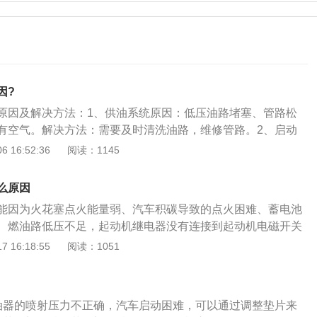
因?
原因及解决方法：1、供油系统原因：低压油路堵塞、管路松
有空气。解决方法：需要及时清洗油路，维修管路。2、启动
障、电磁开关接触不良、启动电机换向器与电刷接触不良、启
 16:52:36
阅读：1145
器打滑。解决方法：需要到维修店维修电磁开关。3、气缸压
垫损坏漏气、气门关闭不严漏气、活塞缸套磨损漏气。解决方
么原因
垫、气门、活塞缸套。4、电池电量低导致发动机无法启动。
能因为火花塞点火能量弱、汽车积碳导致的点火困难、蓄电池
电池，是电池的一种，是把化学能转化为电能。解决方法：需
、燃油路低压不足，起动机继电器没有连接到起动机电磁开关
。5、点火正时不正确。燃烧条件变化，功率损失和转速波动
发卡、发动机正时不对。具体原因及解决办法：1、火花塞点
 16:18:55
阅读：1051
真空度，并造成怠速不稳，加速无力，严重会导致发动机不能
主为了省钱当火花塞到保养周期之后不更换，就会导致火花塞
如果发现点火正时不准确，首先检查断路器的接触间隙，并将
时造成缺火，而且目前很多车型的发动机多为缸内直喷，这样
的0.35~0.45毫米范围内(接触间隙的变化不仅会影响火花强
更高。需要定期检查更换火花塞。2、汽车积碳导致的点火困
正时)。6、电火花加工质量不够好。电火花加工的显微硬度和
油器的喷射压力不正确，汽车启动困难，可以通过调整垫片来
随着轻微的抖动，清洗节气门，清洗进气道积碳，清洗喷油嘴
通常比对于某些淬火钢更高可能比基体的硬度略低。用于滚动