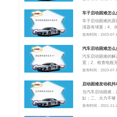
油增大粘度，流速
应使用冬季专用机
车子启动困难怎么
运动产生水汽，造
车子启动困难的原
定期清洗节气门。
清器有堵塞；4、
不足等情况，也会
空气阀故障；7、
发布时间：2023-07-17
装回启动。
0、启动开关至电
方法是：1、检查
汽车启动困难怎么
方法是：1、发动
汽车启动困难的解
升至正常工作温度
置；2、检查电瓶
射压力不够，可以
发布时间：2023-07-17
度问题，检查机油
检查进排气门和气
启动困难发动机抖
大；7、检查电磁
当汽车启动困难，
题。
缸；二、火力不够
两种类型：一种是
发布时间：2021-11-26
机启动性历来很好
4S店检查清楚。