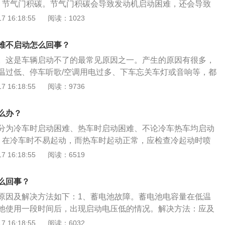
、节气门积碳。节气门积碳会导致发动机启动困难，还会导致
蓄电池亏电：蓄电池的亏电的故障现象更为常见，一般打不着
载荷，特别是干摩擦，所以磨损是因为熔融凝固层和基本组合
要及时清洗节气门。3、更换机油。不同的季节需要更换不同
 16:18:55
阅读：1023
映就是蓄电池没电。解决办法也很简单，只需要找车或者其他
。解决方法：到正规修理厂更换火花塞。7、燃油系统故障。
机油不符合标准，需要更换新的机油。4、给汽车充电。汽车
4、排气管堵塞：排气管堵的情况一般很少发生，除非机缘巧
，排除燃油系统中的空气。燃油浊点高于环境温度，影响正常
为电瓶亏电，需要给汽车充电。5、更换气门座圈。气门座圈
，不过这种情况也比较好排查，及时清理排气管异物即可。
难不启动怎么回事？
：放出油箱和燃油滤清器中所有燃油。8、转速信号系统故
门不密封，需要更换新的气门座圈。6、更换进气软管。检查
足：低压油路油压不足直接导致发动机二次点火，具体原因为
曲轴位置传感器在发动机工作时检测其转速信号、提供曲轴位
。这是车辆启动不了的最常见原因之一。产生的原因有很多，
进气软管是否破裂，如果进气软管破裂，需要更换新的进气软
低压油路在建立油压，第二次一次便可着火。具体检查部件：
制系统进行各项控制的主要依据和基础。如果传感器或其线路
温过低、停车听歌/空调用电过多、下车忘关车灯或音响等，都
流量计。如果空气流量计有开裂的现象，就会影响空气流量计
汽油泵、汽油滤芯及内部管路，如有故障需要到专业维修点进
元不能接收到速度信号和曲轴位置信号，就无法正确地控制燃
压不足以启动电机。判断的依据是车灯暗淡，启动时电机无声
 16:18:55
阅读：9736
更换新的空气流量计。8、更换燃油泵滤网。燃油泵滤网堵塞
机继电器没有连接到起动机电磁开关电路或是起动继电器发
，就会出现喷油器不动作，火花塞不跳火的现象。解决方法：
发生这种情况，“搭电”方式最便捷。可以先看看自己有没有搭
燃油，导致汽车启动困难，需要及时更换燃油泵滤网。9、清
电磁铁的尾部，迫使电磁铁向前运动，即可接通启动电路，启
。9、燃油泵及控制电路故障，如果燃油泵或控制电路出现故
借用，并请其他车帮忙搭电，启动车辆。如果此方法行不通，
堵塞也会导致汽车启动困难，如果发现喷油嘴堵塞，需要及时
么办？
动机正时不对，发动机正时不匹配发动机肯定不能着车，而且
系统没有燃油压力，即使喷油器工作正常，燃油也不能正常喷
修店。最后的办法则是使用保险公司附赠的免费救援，既省
、更换水温传感器。水温传感器出现故障，会影响ecu对喷油量
是采用正时皮带的形式，正时皮带本身并没有什么劣势，只是
分为冷车时启动困难、热车时启动困难、不论冷车热车均启动
修燃油泵及控制电路。10、蓄电池电压过低。由于电池老旧导
启动困难，需要更换水温传感器。
更换发电机皮带时可能造成跳齿，从而造成不着车。需要到专
、在冷车时不易起动，而热车时起动正常，应检查冷起动时喷
，无法正常启动发动机。解决方法：需要去专业维修点调整蓄
或重新更换正时皮带。
。2、在热车状态下不易起动，应检查在点火开关关闭后，燃
 16:18:55
阅读：6519
电池。
是否正常。3、不论冷车热车均启动困难，涉及的原因较多。
指起动机能带动发动机按正常速度转动，有明显着车征兆，但
么回事？
连续多次起动或长时间转动发动机才能起动。
原因及解决方法如下：1、蓄电池故障。蓄电池电容量在低温
池使用一段时间后，出现启动电压低的情况。解决方法：应及
液或更换新的蓄电池。2、机油流速变慢。气温较低时车内机
 16:18:55
阅读：6032